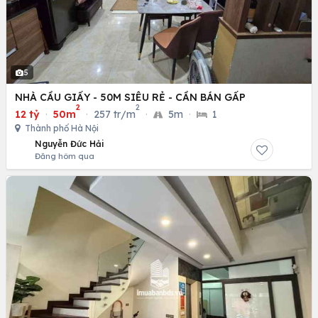
5
NHÀ CẦU GIẤY - 50M SIÊU RẺ - CẦN BÁN GẤP
2
2
12 tỷ
·
50m
·
257 tr/m
·
5m
·
1
Thành phố Hà Nội
Nguyễn Đức Hải
Đăng hôm qua