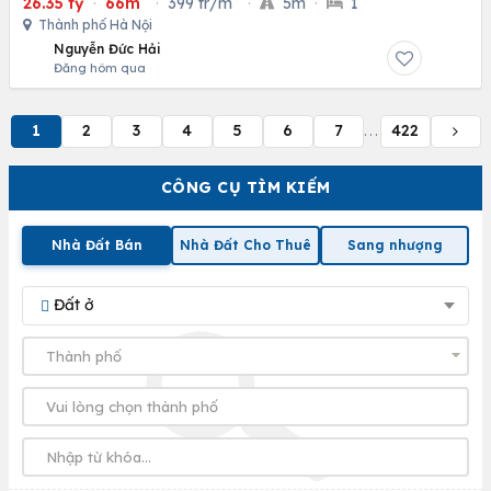
26.35 tỷ
·
66m
·
399 tr/m
·
5m
·
1
Thành phố Hà Nội
Nguyễn Đức Hải
Đăng hôm qua
1
2
3
4
5
6
7
422
...
CÔNG CỤ TÌM KIẾM
Nhà Đất Bán
Nhà Đất Cho Thuê
Sang nhượng
Đất ở