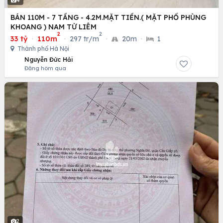
4
BÁN 110M - 7 TẦNG - 4.2M.MẶT TIỀN.( MẶT PHỐ PHÙNG
KHOANG ) NAM TỪ LIÊM
2
2
33 tỷ
·
110m
·
297 tr/m
·
20m
·
1
Thành phố Hà Nội
Nguyễn Đức Hải
Đăng hôm qua
2