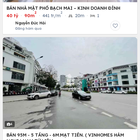
BÁN NHÀ MẶT PHỐ BẠCH MAI – KINH DOANH ĐỈNH
2
2
40 tỷ
·
90m
·
441 tr/m
·
20m
·
1
Nguyễn Đức Hải
Đăng hôm qua
4
BÁN 95M - 5 TẦNG - 6M.MẠT TIỀN. ( VINHOMES HÀM