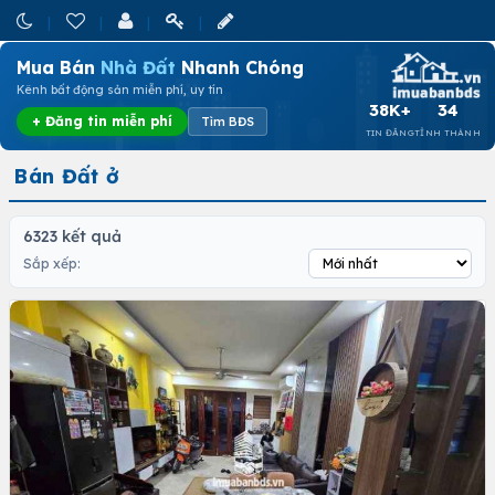
Mua Bán
Nhà Đất
Nhanh Chóng
Kênh bất động sản miễn phí, uy tín
38K+
34
+ Đăng tin miễn phí
Tìm BĐS
TIN ĐĂNG
TỈNH THÀNH
Bán Đất ở
6323 kết quả
Sắp xếp: