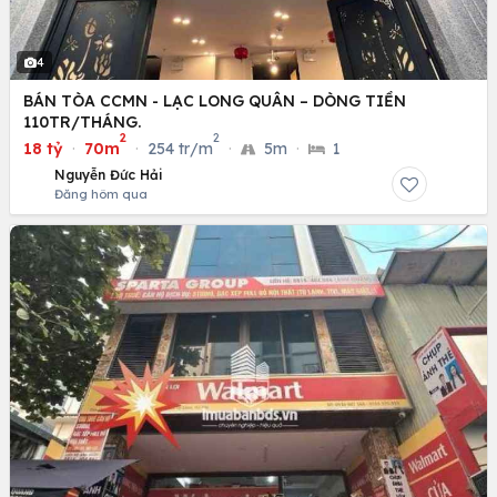
4
BÁN TÒA CCMN - LẠC LONG QUÂN – DÒNG TIỀN
110TR/THÁNG.
2
2
18 tỷ
·
70m
·
254 tr/m
·
5m
·
1
Nguyễn Đức Hải
Đăng hôm qua