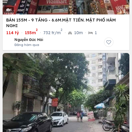
4
BÁN 155M - 9 TẦNG - 6.6M.MẶT TIỀN. MẶT PHỐ HÀM
NGHI
2
2
114 tỷ
·
155m
·
732 tr/m
·
10m
·
1
Nguyễn Đức Hải
Đăng hôm qua