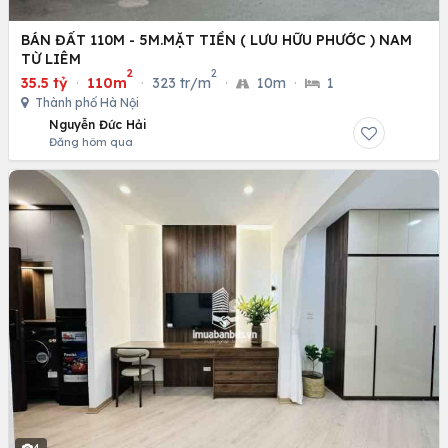
BÁN ĐẤT 110M - 5M.MẶT TIỀN ( LƯU HỮU PHƯỚC ) NAM
TỪ LIÊM
2
2
35.5 tỷ
·
110m
·
323 tr/m
·
10m
·
1
Thành phố Hà Nội
Nguyễn Đức Hải
Đăng hôm qua