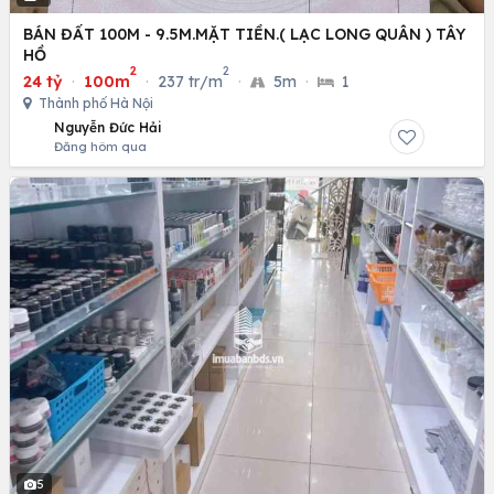
BÁN ĐẤT 100M - 9.5M.MẶT TIỀN.( LẠC LONG QUÂN ) TÂY
HỒ
2
2
24 tỷ
·
100m
·
237 tr/m
·
5m
·
1
Thành phố Hà Nội
Nguyễn Đức Hải
Đăng hôm qua
5