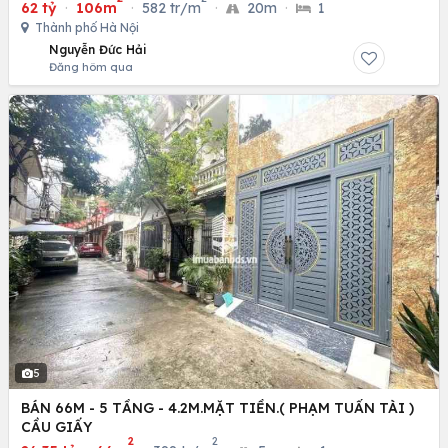
62 tỷ
·
106m
·
582 tr/m
·
20m
·
1
Thành phố Hà Nội
Nguyễn Đức Hải
Đăng hôm qua
5
BÁN 66M - 5 TẦNG - 4.2M.MẶT TIỀN.( PHẠM TUẤN TÀI )
CẦU GIẤY
2
2