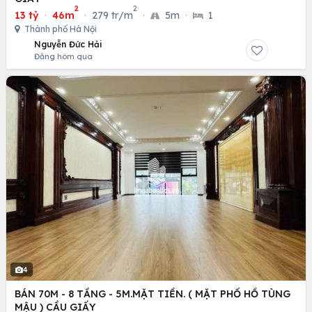
2
2
13 tỷ
·
46m
·
279 tr/m
·
5m
·
1
Thành phố Hà Nội
Nguyễn Đức Hải
Đăng hôm qua
4
BÁN 70M - 8 TẦNG - 5M.MẶT TIỀN. ( MẶT PHỐ HỒ TÙNG
MẬU ) CẦU GIẤY