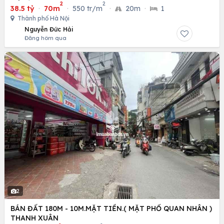
2
2
38.5 tỷ
·
70m
·
550 tr/m
·
20m
·
1
Thành phố Hà Nội
Nguyễn Đức Hải
Đăng hôm qua
2
BÁN ĐẤT 180M - 10M.MẶT TIỀN.( MẶT PHỐ QUAN NHÂN )
THANH XUÂN