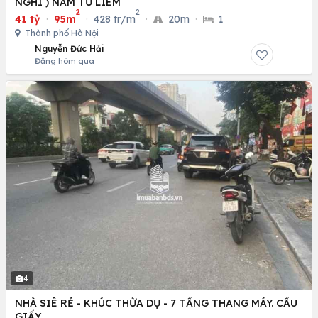
NGHI ) NAM TỪ LIÊM
2
2
41 tỷ
·
95m
·
428 tr/m
·
20m
·
1
Thành phố Hà Nội
Nguyễn Đức Hải
Đăng hôm qua
4
NHÀ SIÊ RẺ - KHÚC THỪA DỤ - 7 TẦNG THANG MÁY. CẦU
GIẤY