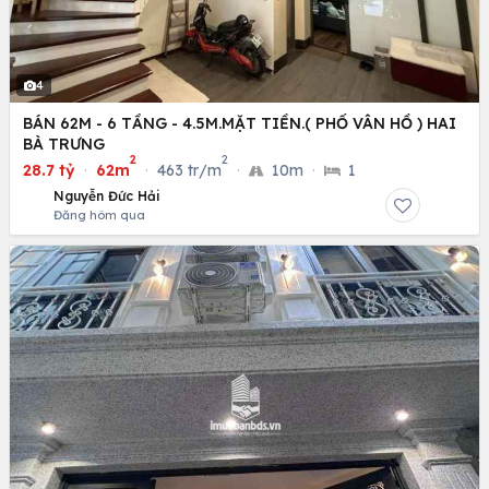
4
BÁN 62M - 6 TẦNG - 4.5M.MẶT TIỀN.( PHỐ VÂN HỒ ) HAI
BÀ TRƯNG
2
2
28.7 tỷ
·
62m
·
463 tr/m
·
10m
·
1
Nguyễn Đức Hải
Đăng hôm qua