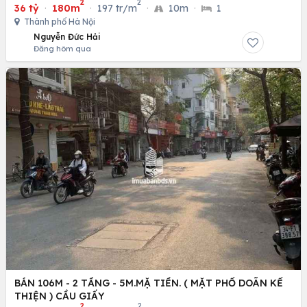
2
2
36 tỷ
·
180m
·
197 tr/m
·
10m
·
1
Thành phố Hà Nội
Nguyễn Đức Hải
Đăng hôm qua
BÁN 106M - 2 TẦNG - 5M.MẶ TIỀN. ( MẶT PHỐ DOÃN KẾ
THIỆN ) CẦU GIẤY
2
2