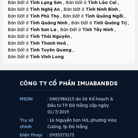
,
,
Bán Đất ở
Tỉnh Lạng Sơn
Bán Đất ở
Tỉnh Lào Cai
,
,
Bán Đất ở
Tỉnh Nghệ An
Bán Đất ở
Tỉnh Ninh Bình
,
,
Bán Đất ở
Tỉnh Phú Thọ
Bán Đất ở
Tỉnh Quảng Ngãi
,
,
Bán Đất ở
Tỉnh Quảng Ninh
Bán Đất ở
Tỉnh Quảng Trị
,
,
Bán Đất ở
Tỉnh Sơn La
Bán Đất ở
Tỉnh Tây Ninh
,
Bán Đất ở
Tỉnh Thái Nguyên
,
Bán Đất ở
Tỉnh Thanh Hoá
,
Bán Đất ở
Tỉnh Tuyên Quang
Bán Đất ở
Tỉnh Vĩnh Long
CÔNG TY CỔ PHẦN IMUABANBDS
MSDN
: 0401986213 do Sở Kế hoạch &
Đầu tư TP Đà Nẵng cấp ngày
01/7/2019
Trụ sở
: 16 Nguyễn Sơn Hà, phường Hòa
chính
Cường, tp Đà Nẵng
Điện thoại
: 0935373173