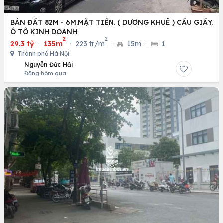
BÁN ĐẤT 82M - 6M.MẶT TIỀN. ( DƯƠNG KHUÊ ) CẦU GIẤY.
Ô TÔ KINH DOANH
2
2
29.3 tỷ
·
135m
·
223 tr/m
·
15m
·
1
Thành phố Hà Nội
Nguyễn Đức Hải
Đăng hôm qua