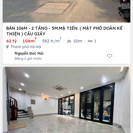
BÁN 106M - 2 TẦNG - 5M.MẶ TIỀN. ( MẶT PHỐ DOÃN KẾ
THIỆN ) CẦU GIẤY
2
2
62 tỷ
·
106m
·
582 tr/m
·
20m
·
1
Thành phố Hà Nội
Nguyễn Đức Hải
Đăng 2 giờ trước