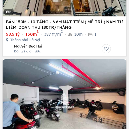
5
BÁN 150M - 10 TẦNG - 6.6M.MẶT TIỀN.( MỄ TRÌ ) NAM TỪ
LIÊM. DOAN THU 180TR/THÁNG.
2
2
58.5 tỷ
·
150m
·
387 tr/m
·
10m
·
1
Thành phố Hà Nội
Nguyễn Đức Hải
Đăng 2 giờ trước