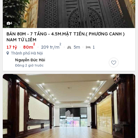
4
BÁN 80M - 7 TẦNG - 4.5M.MẶT TIỀN.( PHƯƠNG CANH )
NAM TỪ LIÊM
2
2
17 tỷ
·
80m
·
209 tr/m
·
5m
·
1
Thành phố Hà Nội
Nguyễn Đức Hải
Đăng 2 giờ trước