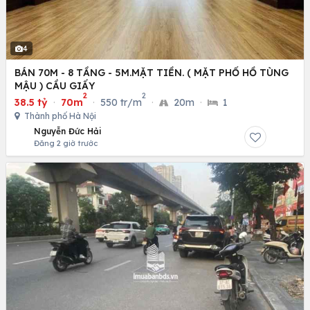
4
BÁN 70M - 8 TẦNG - 5M.MẶT TIỀN. ( MẶT PHỐ HỒ TÙNG
MẬU ) CẦU GIẤY
2
2
38.5 tỷ
·
70m
·
550 tr/m
·
20m
·
1
Thành phố Hà Nội
Nguyễn Đức Hải
Đăng 2 giờ trước