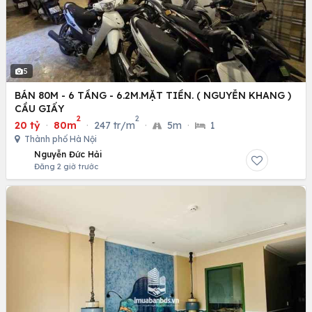
5
BÁN 80M - 6 TẦNG - 6.2M.MẶT TIỀN. ( NGUYỄN KHANG )
CẦU GIẤY
2
2
20 tỷ
·
80m
·
247 tr/m
·
5m
·
1
Thành phố Hà Nội
Nguyễn Đức Hải
Đăng 2 giờ trước