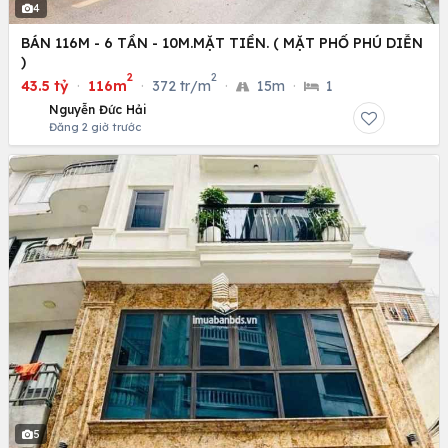
4
BÁN 116M - 6 TẦN - 10M.MẶT TIỀN. ( MẶT PHỐ PHÚ DIỄN
)
2
2
43.5 tỷ
·
116m
·
372 tr/m
·
15m
·
1
Nguyễn Đức Hải
Đăng 2 giờ trước
5