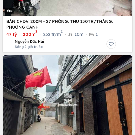
4
BÁN CHDV. 200M - 27 PHÒNG. THU 150TR/THÁNG.
PHƯƠNG CANH
2
2
47 tỷ
·
200m
·
232 tr/m
·
10m
·
1
Nguyễn Đức Hải
Đăng 2 giờ trước