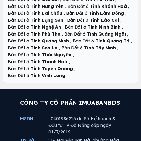
,
,
Bán Đất ở
Tỉnh Hưng Yên
Bán Đất ở
Tỉnh Khánh Hoà
,
,
Bán Đất ở
Tỉnh Lai Châu
Bán Đất ở
Tỉnh Lâm Đồng
,
,
Bán Đất ở
Tỉnh Lạng Sơn
Bán Đất ở
Tỉnh Lào Cai
,
,
Bán Đất ở
Tỉnh Nghệ An
Bán Đất ở
Tỉnh Ninh Bình
,
,
Bán Đất ở
Tỉnh Phú Thọ
Bán Đất ở
Tỉnh Quảng Ngãi
,
,
Bán Đất ở
Tỉnh Quảng Ninh
Bán Đất ở
Tỉnh Quảng Trị
,
,
Bán Đất ở
Tỉnh Sơn La
Bán Đất ở
Tỉnh Tây Ninh
,
Bán Đất ở
Tỉnh Thái Nguyên
,
Bán Đất ở
Tỉnh Thanh Hoá
,
Bán Đất ở
Tỉnh Tuyên Quang
Bán Đất ở
Tỉnh Vĩnh Long
CÔNG TY CỔ PHẦN IMUABANBDS
MSDN
: 0401986213 do Sở Kế hoạch &
Đầu tư TP Đà Nẵng cấp ngày
01/7/2019
Trụ sở
: 16 Nguyễn Sơn Hà, phường Hòa