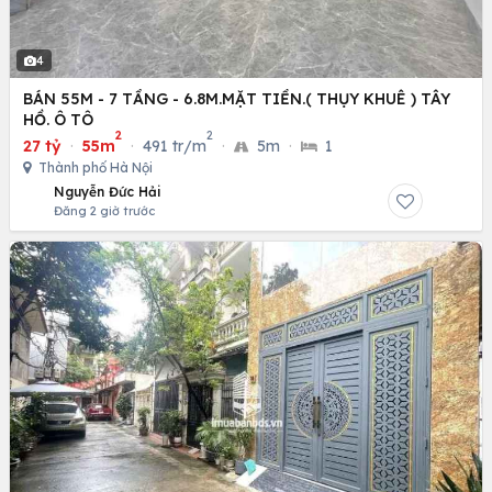
4
BÁN 55M - 7 TẦNG - 6.8M.MẶT TIỀN.( THỤY KHUÊ ) TÂY
HỒ. Ô TÔ
2
2
27 tỷ
·
55m
·
491 tr/m
·
5m
·
1
Thành phố Hà Nội
Nguyễn Đức Hải
Đăng 2 giờ trước