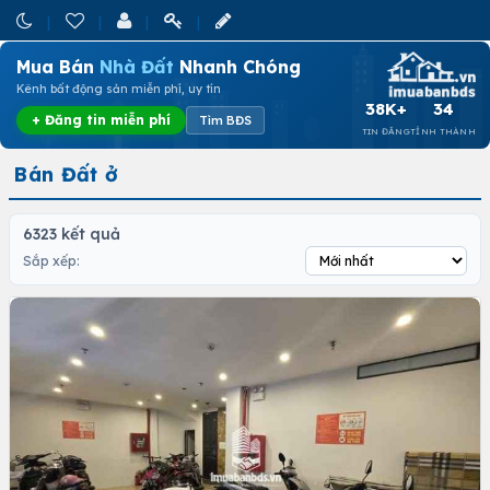
Mua Bán
Nhà Đất
Nhanh Chóng
Kênh bất động sản miễn phí, uy tín
38K+
34
+ Đăng tin miễn phí
Tìm BĐS
TIN ĐĂNG
TỈNH THÀNH
Bán Đất ở
6323 kết quả
Sắp xếp: