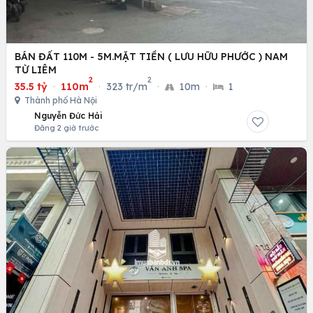
BÁN ĐẤT 110M - 5M.MẶT TIỀN ( LƯU HỮU PHƯỚC ) NAM
TỪ LIÊM
2
2
35.5 tỷ
·
110m
·
323 tr/m
·
10m
·
1
Thành phố Hà Nội
Nguyễn Đức Hải
Đăng 2 giờ trước