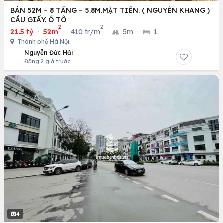
BÁN 52M – 8 TẦNG – 5.8M.MẶT TIỀN. ( NGUYỄN KHANG )
CẦU GIẤY. Ô TÔ
2
2
21.5 tỷ
·
52m
·
410 tr/m
·
5m
·
1
Thành phố Hà Nội
Nguyễn Đức Hải
Đăng 2 giờ trước
4