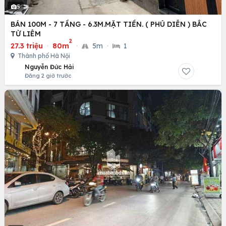
5
BÁN 100M - 7 TẦNG - 6.3M.MẶT TIỀN. ( PHÚ DIỄN ) BẮC
TỪ LIÊM
2
27.3 triệu
·
80m
·
5m
·
1
Thành phố Hà Nội
Nguyễn Đức Hải
Đăng 2 giờ trước