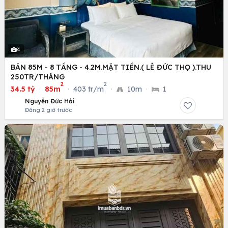
4
BÁN 85M - 8 TẦNG - 4.2M.MẶT TIỀN.( LÊ ĐỨC THỌ ).THU
250TR/THÁNG
2
2
34.5 tỷ
·
85m
·
403 tr/m
·
10m
·
1
Nguyễn Đức Hải
Đăng 2 giờ trước