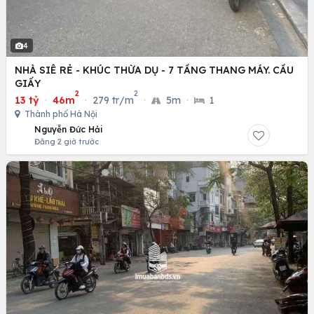
4
NHÀ SIÊ RẺ - KHÚC THỪA DỤ - 7 TẦNG THANG MÁY. CẦU
GIẤY
2
2
13 tỷ
·
46m
·
279 tr/m
·
5m
·
1
Thành phố Hà Nội
Nguyễn Đức Hải
Đăng 2 giờ trước