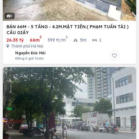
5
BÁN 66M - 5 TẦNG - 4.2M.MẶT TIỀN.( PHẠM TUẤN TÀI )
CẦU GIẤY
2
2
26.35 tỷ
·
66m
·
399 tr/m
·
5m
·
1
Thành phố Hà Nội
Nguyễn Đức Hải
Đăng 2 giờ trước