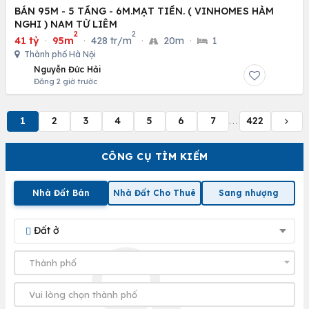
BÁN 95M - 5 TẦNG - 6M.MẠT TIỀN. ( VINHOMES HÀM
NGHI ) NAM TỪ LIÊM
2
2
41 tỷ
·
95m
·
428 tr/m
·
20m
·
1
Thành phố Hà Nội
Nguyễn Đức Hải
Đăng 2 giờ trước
1
2
3
4
5
6
7
422
...
CÔNG CỤ TÌM KIẾM
Nhà Đất Bán
Nhà Đất Cho Thuê
Sang nhượng
Đất ở