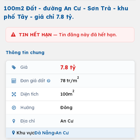
100m2 Đất - đường An Cư - Sơn Trà - khu
phố Tây - giá chỉ 7.8 tỷ.
TIN HẾT HẠN
— Tin đăng này đã hết hạn.
Thông tin chung
7.8 tỷ
Giá
2
Đơn giá đất
78 tr/m
2
Diện tích
100m
Hướng
Đông
Địa chỉ
An Cư
Khu vực
Đà Nẵng
›
An Cư