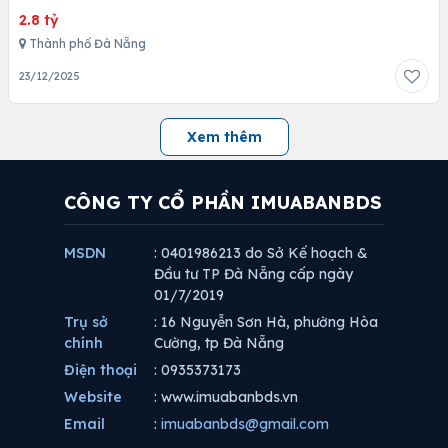
2.8 tỷ
Thành phố Đà Nẵng
23/12/2025
Xem thêm
CÔNG TY CỔ PHẦN IMUABANBDS
MSDN
: 0401986213 do Sở Kế hoạch &
Đầu tư TP Đà Nẵng cấp ngày
01/7/2019
Trụ sở
: 16 Nguyễn Sơn Hà, phường Hòa
chính
Cường, tp Đà Nẵng
Điện thoại
: 0935373173
Website
: www.imuabanbds.vn
Email
:
imuabanbds@gmail.com