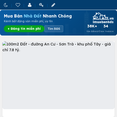
Mua Bán
Nhà Đất
Nhanh Chóng
Kênh bất động sản miễn phí, uy tín
38K+
34
+ Đăng tin miễn phí
Tìm BĐS
TIN ĐĂNG
TỈNH THÀNH