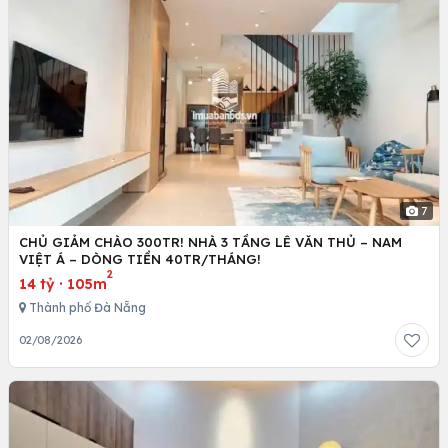
7
CHỦ GIẢM CHÀO 300TR! NHÀ 3 TẦNG LÊ VĂN THỦ – NAM
VIỆT Á – DÒNG TIỀN 40TR/THÁNG!
2
14 tỷ
·
105m
Thành phố Đà Nẵng
02/08/2026