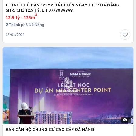
CHÍNH CHỦ BÁN 125M2 ĐẤT BIỂN NGAY TTTP ĐÀ NẴNG,
SHR, CHỈ 12.5 TỶ. LH:0779089999.
2
12.5 tỷ
·
125m
Thành phố Đà Nẵng
12/01/2026
5
BAN CĂN HỘ CHUNG CƯ CAO CẤP ĐÀ NẴNG