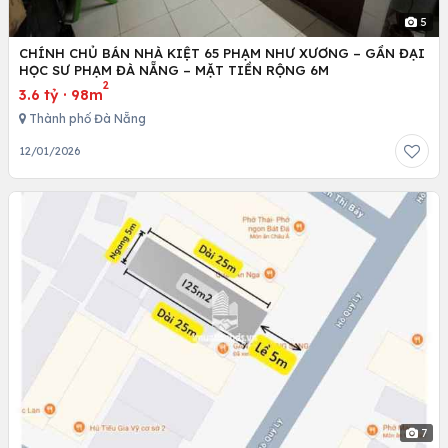
5
CHÍNH CHỦ BÁN NHÀ KIỆT 65 PHẠM NHƯ XƯƠNG – GẦN ĐẠI
HỌC SƯ PHẠM ĐÀ NẴNG – MẶT TIỀN RỘNG 6M
2
3.6 tỷ
·
98m
Thành phố Đà Nẵng
12/01/2026
7