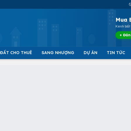
Mua 
Kênh bất 
+ Đăn
 ĐẤT CHO THUÊ
SANG NHƯỢNG
DỰ ÁN
TIN TỨC