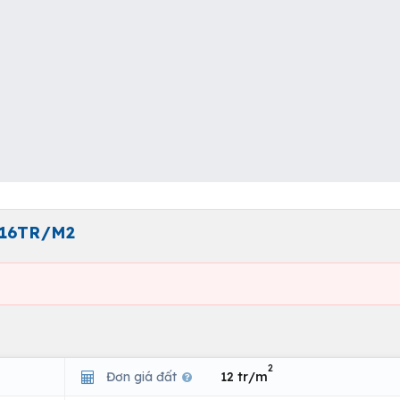
 16TR/M2
2
Đơn giá đất
12 tr/m