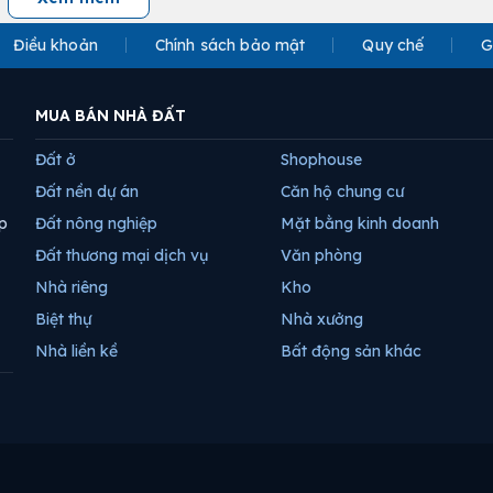
Điều khoản
Chính sách bảo mật
Quy chế
G
MUA BÁN NHÀ ĐẤT
Đất ở
Shophouse
Đất nền dự án
Căn hộ chung cư
p
Đất nông nghiệp
Mặt bằng kinh doanh
Đất thương mại dịch vụ
Văn phòng
Nhà riêng
Kho
Biệt thự
Nhà xưởng
Nhà liền kề
Bất động sản khác