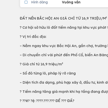
Hình dáng
Vuông vắn
ĐẤT NỀN BẮC HỘI AN GIÁ CHỈ TỪ 16,9 TRIỆU/M² 
? Cơ hội sở hữu lô đất tiềm năng tại khu vực phát
? Vị trí đắc địa:
– Nằm ngay khu vực Bắc Hội An, gần chợ, trường 
– Di chuyển chỉ vài phút đến Phố Cổ, biển An Bàn
? Giá chỉ từ 16,9 triệu/m²
– Sổ đỏ từng lô, pháp lý rõ ràng
– Diện tích đa dạng, phù hợp xây ở, đầu tư, kinh 
? Tiềm năng tăng giá mạnh khi hạ tầng đang đượ
? ??ê? ?ệ: ????.???.??? ĐỂ ??? ĐẤ?