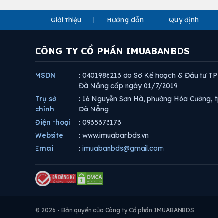
Giới thiệu
Hướng dẫn
Quy định
CÔNG TY CỔ PHẦN IMUABANBDS
MSDN
: 0401986213 do Sở Kế hoạch & Đầu tư TP
Đà Nẵng cấp ngày 01/7/2019
Trụ sở
: 16 Nguyễn Sơn Hà, phường Hòa Cường, t
chính
Đà Nẵng
Điện thoại
: 0935373173
Website
: www.imuabanbds.vn
Email
:
imuabanbds@gmail.com
© 2026 - Bản quyền của Công ty Cổ phần IMUABANBDS