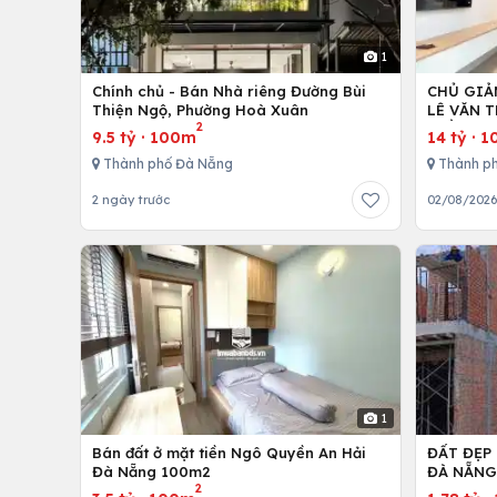
1
Chính chủ - Bán Nhà riêng Đường Bùi
CHỦ GIẢ
Thiện Ngộ, Phường Hoà Xuân
LÊ VĂN T
2
TIỀN 40
9.5 tỷ
·
100m
14 tỷ
·
1
Thành phố Đà Nẵng
Thành p
2 ngày trước
02/08/202
1
Bán đất ở mặt tiền Ngô Quyền An Hải
ĐẤT ĐẸP
Đà Nẵng 100m2
ĐÀ NẴN
2