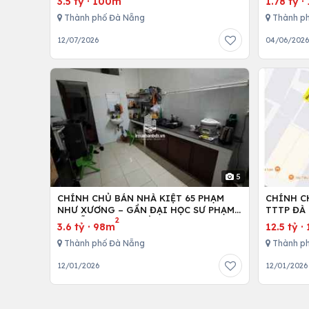
3.5 tỷ
·
100m
1.78 tỷ
·
Thành phố Đà Nẵng
Thành p
12/07/2026
04/06/202
5
CHÍNH CHỦ BÁN NHÀ KIỆT 65 PHẠM
CHÍNH C
NHƯ XƯƠNG – GẦN ĐẠI HỌC SƯ PHẠM
TTTP ĐÀ 
2
ĐÀ NẴNG – MẶT TIỀN RỘNG 6M
LH:07790
3.6 tỷ
·
98m
12.5 tỷ
·
Thành phố Đà Nẵng
Thành p
12/01/2026
12/01/2026