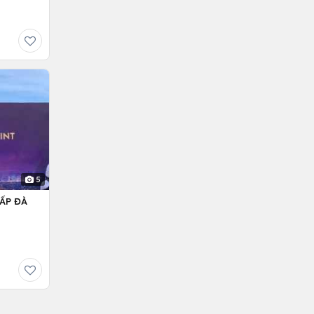
5
ẤP ĐÀ