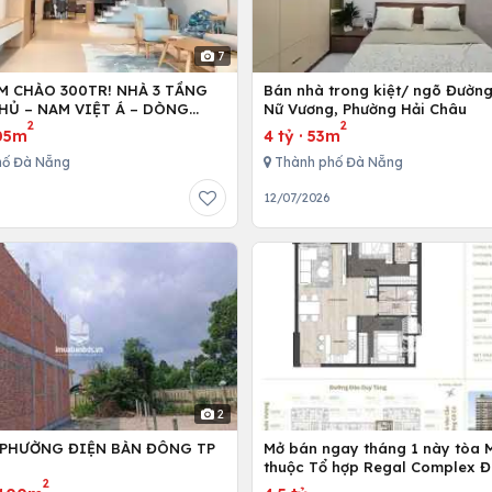
7
M CHÀO 300TR! NHÀ 3 TẦNG
Bán nhà trong kiệt/ ngõ Đườn
HỦ – NAM VIỆT Á – DÒNG
Nữ Vương, Phường Hải Châu
2
2
TR/THÁNG!
05m
4 tỷ
·
53m
hố Đà Nẵng
Thành phố Đà Nẵng
6
12/07/2026
2
 PHƯỜNG ĐIỆN BÀN ĐÔNG TP
Mở bán ngay tháng 1 này tòa 
G
thuộc Tổ hợp Regal Complex 
2