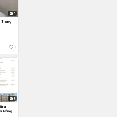
6
g Trưng
1
Mira
Đà Nẵng