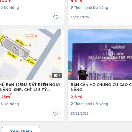
100m
4.5 tỷ
hố Đà Nẵng
Thành phố Đà Nẵng
6
16/01/2026
7
HỦ BÁN 125M2 ĐẤT BIỂN NGAY
BAN CĂN HỘ CHUNG CƯ CAO C
NẴNG, SHR, CHỈ 12.5 TỶ.
NẴNG
2
89999.
125m
2.8 tỷ
hố Đà Nẵng
Thành phố Đà Nẵng
23/12/2025
Xem thêm