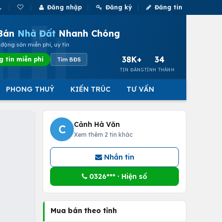
Đăng nhập
Đăng ký
Đăng tin
Bán
Nhà Đất
Nhanh Chóng
động sản miễn phí, uy tín
38K+
34
g tin miễn phí
Tìm BĐS
TIN ĐĂNG
TỈNH THÀNH
PHONG THUỶ
KIẾN TRÚC
TƯ VẤN
Cảnh Hà Văn
C
Xem thêm 2 tin khác
Nhắn tin
0326*** · Hiện số
Mua bán theo tỉnh