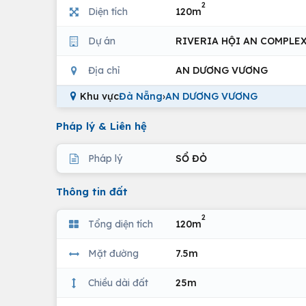
2
Diện tích
120m
Dự án
RIVERIA HỘI AN COMPLE
Địa chỉ
AN DƯƠNG VƯƠNG
Khu vực
Đà Nẵng
›
AN DƯƠNG VƯƠNG
Pháp lý & Liên hệ
Pháp lý
SỔ ĐỎ
Thông tin đất
2
Tổng diện tích
120m
Mặt đường
7.5m
Chiều dài đất
25m