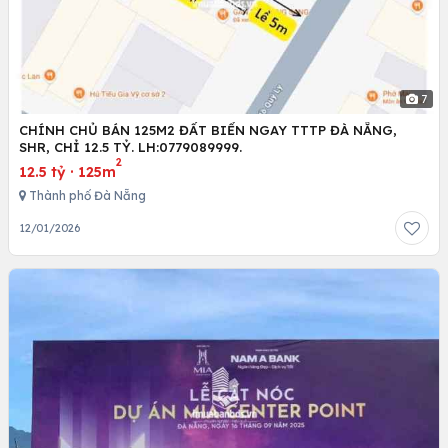
7
CHÍNH CHỦ BÁN 125M2 ĐẤT BIỂN NGAY TTTP ĐÀ NẴNG,
SHR, CHỈ 12.5 TỶ. LH:0779089999.
2
12.5 tỷ
·
125m
Thành phố Đà Nẵng
12/01/2026