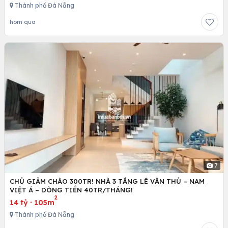
Thành phố Đà Nẵng
hôm qua
7
CHỦ GIẢM CHÀO 300TR! NHÀ 3 TẦNG LÊ VĂN THỦ – NAM
VIỆT Á – DÒNG TIỀN 40TR/THÁNG!
2
14 tỷ
·
105m
Thành phố Đà Nẵng