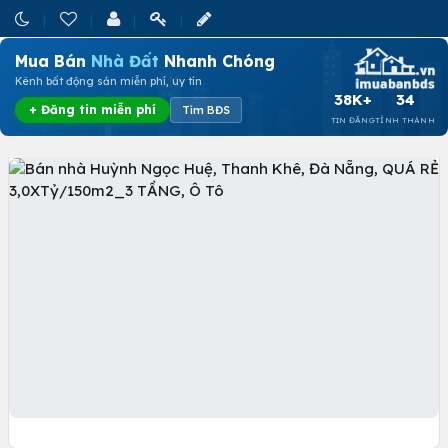
Mua Bán
Nhà Đất
Nhanh Chóng
Kênh bất động sản miễn phí, uy tín
38K+
34
+ Đăng tin miễn phí
Tìm BĐS
TIN ĐĂNG
TỈNH THÀNH