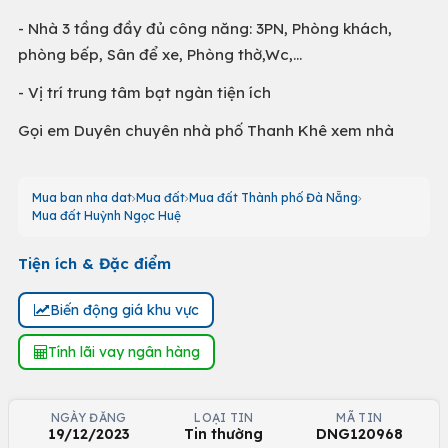
- Nhà 3 tầng đầy đủ công năng: 3PN, Phòng khách,
phòng bếp, Sân để xe, Phòng thờ,Wc,…
- Vị trí trung tâm bạt ngàn tiện ích
Gọi em Duyên chuyên nhà phố Thanh Khê xem nhà
Mua ban nha dat
Mua đất
Mua đất Thành phố Đà Nẵng
Mua đất Huỳnh Ngọc Huệ
Tiện ích & Đặc điểm
Biến động giá khu vực
Tính lãi vay ngân hàng
NGÀY ĐĂNG
LOẠI TIN
MÃ TIN
19/12/2023
Tin thường
DNG120968