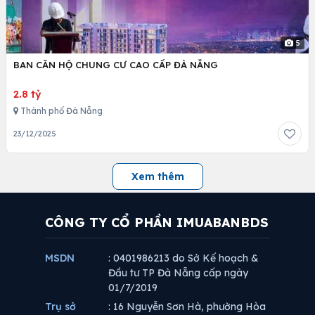
5
BAN CĂN HỘ CHUNG CƯ CAO CẤP ĐÀ NẴNG
2.8 tỷ
Thành phố Đà Nẵng
23/12/2025
Xem thêm
CÔNG TY CỔ PHẦN IMUABANBDS
MSDN
: 0401986213 do Sở Kế hoạch &
Đầu tư TP Đà Nẵng cấp ngày
01/7/2019
Trụ sở
: 16 Nguyễn Sơn Hà, phường Hòa