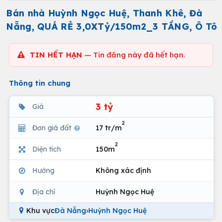
Bán nhà Huỳnh Ngọc Huệ, Thanh Khê, Đà
Nẵng, QUÁ RẺ 3,0XTỷ/150m2_3 TẦNG, Ô Tô
TIN HẾT HẠN
— Tin đăng này đã hết hạn.
Thông tin chung
3 tỷ
Giá
2
Đơn giá đất
17 tr/m
2
Diện tích
150m
Hướng
Không xác định
Địa chỉ
Huỳnh Ngọc Huệ
Khu vực
Đà Nẵng
›
Huỳnh Ngọc Huệ