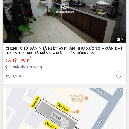
5
CHÍNH CHỦ BÁN NHÀ KIỆT 65 PHẠM NHƯ XƯƠNG – GẦN ĐẠI
HỌC SƯ PHẠM ĐÀ NẴNG – MẶT TIỀN RỘNG 6M
2
3.6 tỷ
·
98m
Thành phố Đà Nẵng
12/01/2026