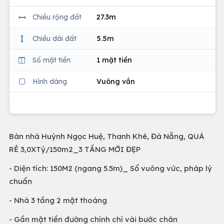
Chiều rộng đất
27.3m
Chiều dài đất
5.5m
Số mặt tiền
1 mặt tiền
Hình dáng
Vuông vắn
Bán nhà Huỳnh Ngọc Huệ, Thanh Khê, Đà Nẵng, QUÁ
RẺ 3,0XTỷ/150m2_3 TẦNG MỚI ĐẸP
- Diện tích: 150M2 (ngang 5.5m)_ Sổ vuông vức, pháp lý
chuẩn
- Nhà 3 tầng 2 mặt thoáng
- Gần mặt tiền đường chính chỉ vài bước chân