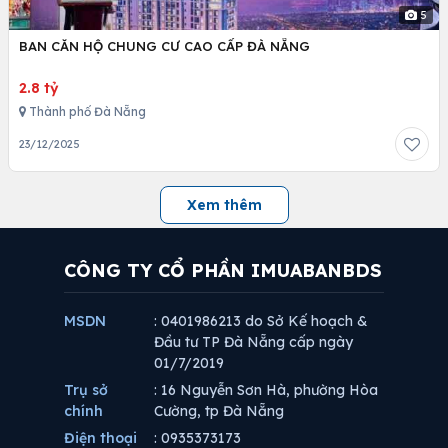
5
BAN CĂN HỘ CHUNG CƯ CAO CẤP ĐÀ NẴNG
2.8 tỷ
Thành phố Đà Nẵng
23/12/2025
Xem thêm
CÔNG TY CỔ PHẦN IMUABANBDS
MSDN
: 0401986213 do Sở Kế hoạch &
Đầu tư TP Đà Nẵng cấp ngày
01/7/2019
Trụ sở
: 16 Nguyễn Sơn Hà, phường Hòa
chính
Cường, tp Đà Nẵng
Điện thoại
: 0935373173