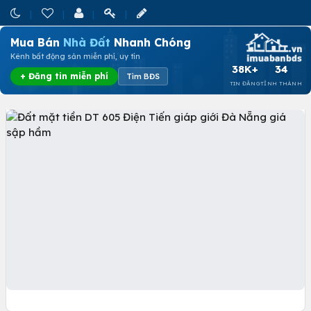
Mua Bán
Nhà Đất
Nhanh Chóng
Kênh bất động sản miễn phí, uy tín
38K+
34
+ Đăng tin miễn phí
Tìm BĐS
TIN ĐĂNG
TỈNH THÀNH