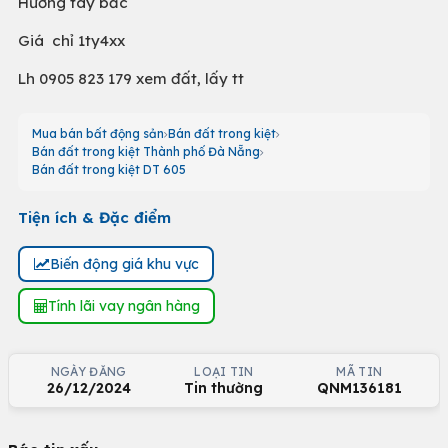
Hướng tây bắc
Giá chỉ 1ty4xx
Lh 0905 823 179 xem đất, lấy tt
Mua bán bất động sản
Bán đất trong kiệt
Bán đất trong kiệt Thành phố Đà Nẵng
Bán đất trong kiệt DT 605
Tiện ích & Đặc điểm
Biến động giá khu vực
Tính lãi vay ngân hàng
NGÀY ĐĂNG
LOẠI TIN
MÃ TIN
26/12/2024
Tin thường
QNM136181