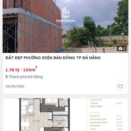
2
ĐẤT ĐẸP PHƯỜNG ĐIỆN BÀN ĐÔNG TP ĐÀ NẴNG
2
1.78 tỷ
·
100m
Thành phố Đà Nẵng
04/06/2026