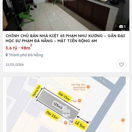
5
CHÍNH CHỦ BÁN NHÀ KIỆT 65 PHẠM NHƯ XƯƠNG – GẦN ĐẠI
HỌC SƯ PHẠM ĐÀ NẴNG – MẶT TIỀN RỘNG 6M
2
3.6 tỷ
·
98m
Thành phố Đà Nẵng
12/01/2026