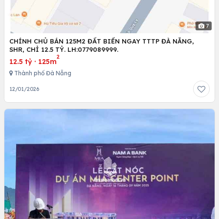
7
CHÍNH CHỦ BÁN 125M2 ĐẤT BIỂN NGAY TTTP ĐÀ NẴNG,
SHR, CHỈ 12.5 TỶ. LH:0779089999.
2
12.5 tỷ
·
125m
Thành phố Đà Nẵng
12/01/2026