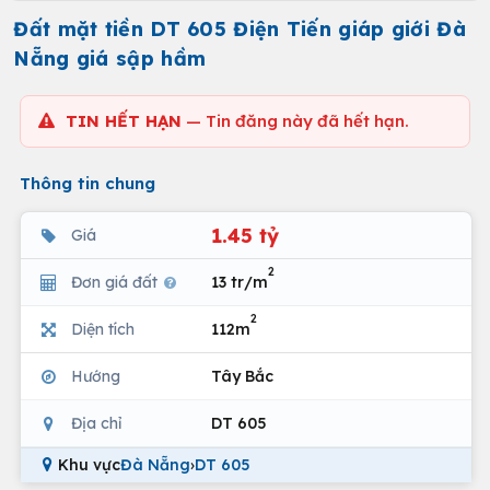
Đất mặt tiền DT 605 Điện Tiến giáp giới Đà
Nẵng giá sập hầm
TIN HẾT HẠN
— Tin đăng này đã hết hạn.
Thông tin chung
1.45 tỷ
Giá
2
Đơn giá đất
13 tr/m
2
Diện tích
112m
Hướng
Tây Bắc
Địa chỉ
DT 605
Khu vực
Đà Nẵng
›
DT 605