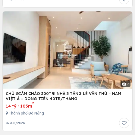
7
CHỦ GIẢM CHÀO 300TR! NHÀ 3 TẦNG LÊ VĂN THỦ – NAM
VIỆT Á – DÒNG TIỀN 40TR/THÁNG!
2
14 tỷ
·
105m
Thành phố Đà Nẵng
02/08/2026