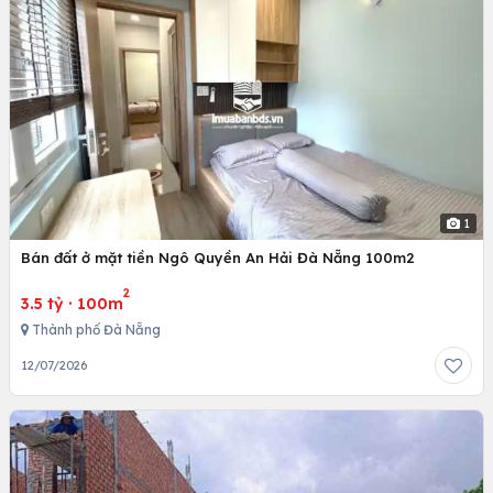
1
Bán đất ở mặt tiền Ngô Quyền An Hải Đà Nẵng 100m2
2
3.5 tỷ
·
100m
Thành phố Đà Nẵng
12/07/2026