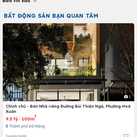
Báo tin xấu
BẤT ĐỘNG SẢN BẠN QUAN TÂM
1
Chính chủ - Bán Nhà riêng Đường Bùi Thiện Ngộ, Phường Hoà
Xuân
2
9.5 tỷ
·
100m
Thành phố Đà Nẵng
3 ngày trước