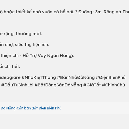
hộ hoặc thiết kế nhà vườn có hồ bơi. ? Đường : 3m .Rộng và T
xe rộng, thoáng mát.
hợ, siêu thị, tiện ích.
 thiện chí - Hỗ Trợ Vay Ngân Hàng).
 chi tiết.
depgiare #NhàKiệtThông #BánNhàĐàNẵng #ĐiệnBiênPhủ
#ĐầuTưSinhLời #BấtĐộngSảnĐàNẵng #GiáTốt #ChínhChủ
ố Đà Nẵng
Cần bán đất Điện Biên Phủ