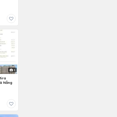
1
Mira
Đà Nẵng