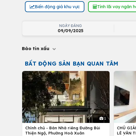
Biến động giá khu vực
Tính lãi vay ngân 
NGÀY ĐĂNG
09/09/2025
Báo tin xấu
BẤT ĐỘNG SẢN BẠN QUAN TÂM
1
Chính chủ - Bán Nhà riêng Đường Bùi
CHỦ GIẢ
Thiện Ngộ, Phường Hoà Xuân
LÊ VĂN T