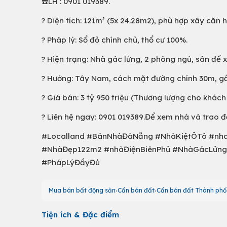
☎️LH : 0901 019389.
? Diện tích: 121m² (5x 24.28m2), phù hợp xây căn 
? Pháp lý: Sổ đỏ chính chủ, thổ cư 100%.
? Hiện trạng: Nhà gác lửng, 2 phòng ngủ, sân để 
? Hướng: Tây Nam, cách mặt đường chính 30m, gần c
? Giá bán: 3 tỷ 950 triệu (Thương lượng cho khách
? Liên hệ ngay: 0901 019389.Để xem nhà và trao đổi
#Localland #BánNhàĐàNẵng #NhàKiệtÔTô #nha
#NhàĐẹp122m2 #nhàĐiệnBiênPhủ #NhàGácLửng 
#PhápLýĐầyĐủ
Mua bán bất động sản
Cần bán đất
Cần bán đất Thành ph
Tiện ích & Đặc điểm