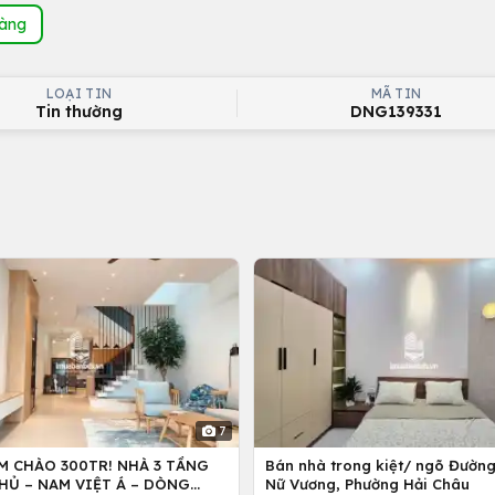
hàng
LOẠI TIN
MÃ TIN
Tin thường
DNG139331
7
M CHÀO 300TR! NHÀ 3 TẦNG
Bán nhà trong kiệt/ ngõ Đườn
HỦ – NAM VIỆT Á – DÒNG
Nữ Vương, Phường Hải Châu