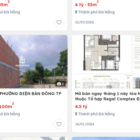
2
2
TR/THÁNG!
05m
4 tỷ
·
53m
hố Đà Nẵng
Thành phố Đà Nẵng
6
12/07/2026
2
 PHƯỜNG ĐIỆN BÀN ĐÔNG TP
Mở bán ngay tháng 1 này tòa 
G
thuộc Tổ hợp Regal Complex 
2
100m
4.5 tỷ
hố Đà Nẵng
Thành phố Đà Nẵng
6
16/01/2026