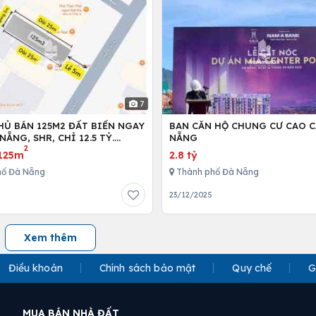
7
HỦ BÁN 125M2 ĐẤT BIỂN NGAY
BAN CĂN HỘ CHUNG CƯ CAO C
NẴNG, SHR, CHỈ 12.5 TỶ.
NẴNG
2
89999.
125m
2.8 tỷ
hố Đà Nẵng
Thành phố Đà Nẵng
23/12/2025
Xem thêm
Điều khoản
Chính sách bảo mật
Quy chế
G
MUA BÁN NHÀ ĐẤT