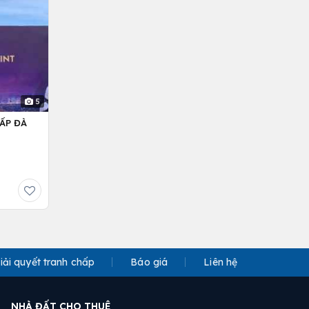
5
ẤP ĐÀ
iải quyết tranh chấp
Báo giá
Liên hệ
NHÀ ĐẤT CHO THUÊ