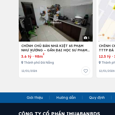
5
CHÍNH CHỦ BÁN NHÀ KIỆT 65 PHẠM
CHÍNH C
NHƯ XƯƠNG – GẦN ĐẠI HỌC SƯ PHẠM
TTTP ĐÀ 
2
ĐÀ NẴNG – MẶT TIỀN RỘNG 6M
LH:07790
3.6 tỷ
·
98m
12.5 tỷ
·
Thành phố Đà Nẵng
Thành p
12/01/2026
12/01/2026
Giới thiệu
Hướng dẫn
Quy định
CÔNG TY CỔ PHẦN IMUABANBDS