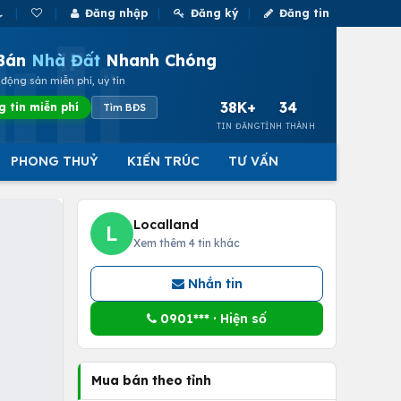
Đăng nhập
Đăng ký
Đăng tin
Bán
Nhà Đất
Nhanh Chóng
động sản miễn phí, uy tín
38K+
34
g tin miễn phí
Tìm BĐS
TIN ĐĂNG
TỈNH THÀNH
PHONG THUỶ
KIẾN TRÚC
TƯ VẤN
Localland
L
Xem thêm 4 tin khác
Nhắn tin
0901*** · Hiện số
Mua bán theo tỉnh