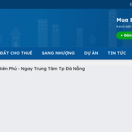
Mua 
Kênh bất 
+ Đăn
 ĐẤT CHO THUÊ
SANG NHƯỢNG
DỰ ÁN
TIN TỨC