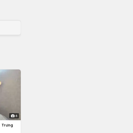
6
g Trưng