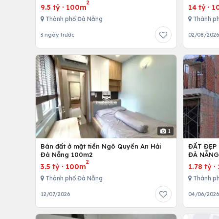
2
TIỀN 40
9.5 tỷ
·
100m
14 tỷ
·
1
Thành phố Đà Nẵng
Thành p
3 ngày trước
02/08/202
1
Bán đất ở mặt tiền Ngô Quyền An Hải
ĐẤT ĐẸP
Đà Nẵng 100m2
ĐÀ NẴN
2
3.5 tỷ
·
100m
1.78 tỷ
·
Thành phố Đà Nẵng
Thành p
12/07/2026
04/06/202