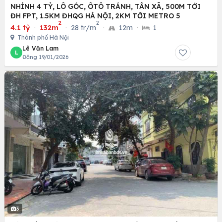
NHỈNH 4 TỶ, LÔ GÓC, ÔTÔ TRÁNH, TÂN XÃ, 500M TỚI
ĐH FPT, 1.5KM ĐHQG HÀ NỘI, 2KM TỚI METRO 5
2
2
4.1 tỷ
·
132m
·
28 tr/m
·
12m
·
1
Thành phố Hà Nội
Lê Văn Lam
L
Đăng 19/01/2026
3