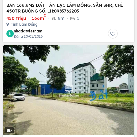
BÁN 166,6M2 ĐẤT TÂN LẠC LÂM ĐỒNG, SẴN SHR, CHỈ
450TR BUÔNG SỔ. LH:0983762203
2
450 triệu
·
166m
·
8m
·
1
Tỉnh Lâm Đồng
nhadatvietnam
N
Đăng 20/01/2026
3