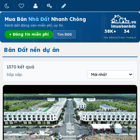
Mua Bán
Nhà Đất
Nhanh Chóng
Kênh bất động sản miễn phí, uy tín
38K+
34
+ Đăng tin miễn phí
Tìm BĐS
TIN ĐĂNG
TỈNH THÀNH
Bán Đất nền dự án
1370 kết quả
Sắp xếp: