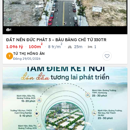
4
ĐẤT NỀN ĐỨC PHÁT 3 – BÀU BÀNG CHỈ TỪ 330TR
2
2
1.096 tỷ
·
100m
·
8 tr/m
·
25m
·
1
TỪ THỊ HỒNG ÂN
T
Đăng 29/05/2026