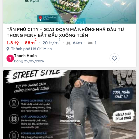
TÂN PHÚ CITY – GIAI ĐOẠN MÀ NHỮNG NHÀ ĐẦU TƯ
THÔNG MINH BẮT ĐẦU XUỐNG TIỀN
2
2
1.8 tỷ
·
88m
·
20 tr/m
·
64m
·
1
Thành phố Hồ Chí Minh
Thanh Hoàn
T
Đăng 25/05/2026