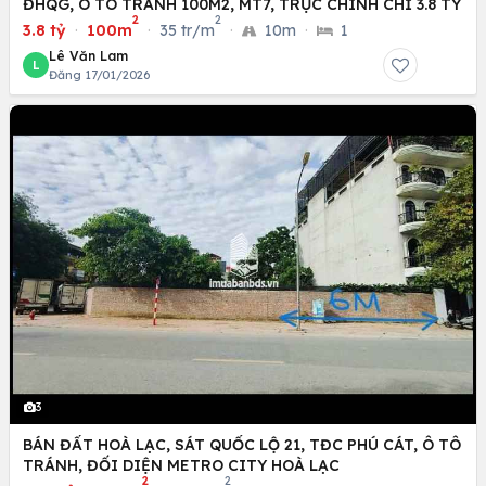
ĐHQG, Ô TÔ TRÁNH 100M2, MT7, TRỤC CHÍNH CHỈ 3.8 TỶ
2
2
3.8 tỷ
·
100m
·
35 tr/m
·
10m
·
1
Lê Văn Lam
L
Đăng 17/01/2026
3
BÁN ĐẤT HOÀ LẠC, SÁT QUỐC LỘ 21, TĐC PHÚ CÁT, Ô TÔ
TRÁNH, ĐỐI DIỆN METRO CITY HOÀ LẠC
2
2