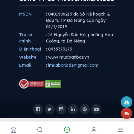
MSDN
: 0401986213 do Sở Kế hoạch &
Đầu tư TP Đà Nẵng cấp ngày
01/7/2019
Trụ sở
: 16 Nguyễn Sơn Hà, phường Hòa
chính
Cường, tp Đà Nẵng
Điện thoại
: 0935373173
Website
: www.imuabanbds.vn
Email
:
imuabanbds@gmail.com