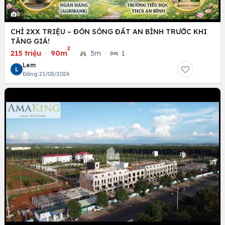
8
CHỈ 2XX TRIỆU – ĐÓN SÓNG ĐẤT AN BÌNH TRƯỚC KHI
TĂNG GIÁ!
2
215 triệu
·
90m
·
5m
·
1
Lem
L
Đăng 21/03/2026