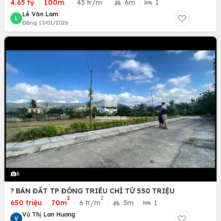
4.65 tỷ
·
100m
·
43 tr/m
·
6m
·
1
Lê Văn Lam
L
Đăng 17/01/2026
6
? BÁN ĐẤT TP ĐÔNG TRIỀU CHỈ TỪ 550 TRIỆU
2
2
650 triệu
·
70m
·
6 tr/m
·
5m
·
1
Vũ Thị Lan Hương
V