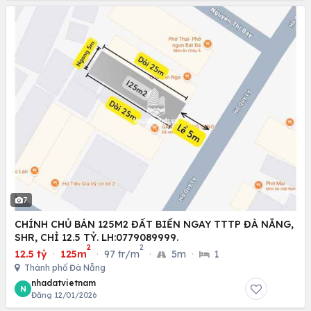
7
CHÍNH CHỦ BÁN 125M2 ĐẤT BIỂN NGAY TTTP ĐÀ NẴNG,
SHR, CHỈ 12.5 TỶ. LH:0779089999.
2
2
12.5 tỷ
·
125m
·
97 tr/m
·
5m
·
1
Thành phố Đà Nẵng
nhadatvietnam
N
Đăng 12/01/2026