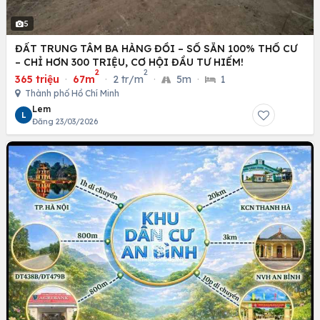
5
ĐẤT TRUNG TÂM BA HÀNG ĐỒI – SỔ SẴN 100% THỔ CƯ
– CHỈ HƠN 300 TRIỆU, CƠ HỘI ĐẦU TƯ HIẾM!
2
2
365 triệu
·
67m
·
2 tr/m
·
5m
·
1
Thành phố Hồ Chí Minh
Lem
L
Đăng 23/03/2026