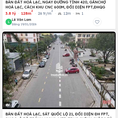
BÁN ĐẤT HOÀ LẠC, NGAY ĐƯỜNG TỈNH 420, GẦNCHỢ
HOÀ LẠC, CÁCH KHU CNC 600M, ĐỐI DIỆN FPT,ĐHQG
2
2
3.8 tỷ
·
128m
·
26 tr/m
·
12m
·
1
Lê Văn Lam
L
Đăng 19/01/2026
3
BÁN ĐẤT HOÀ LẠC, SÁT QUỐC LỘ 21, ĐỐI DIỆN ĐH FPT,