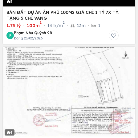
5
BÁN ĐẤT DỰ ÁN ÂN PHÚ 100M2 GIÁ CHỈ 1 TỶ 7X TỶ.
TẶNG 5 CHỈ VÀNG
2
2
1.75 tỷ
·
100m
·
14 tr/m
·
13m
·
1
Phạm Như Quỳnh 98
P
Đăng 23/02/2026
4