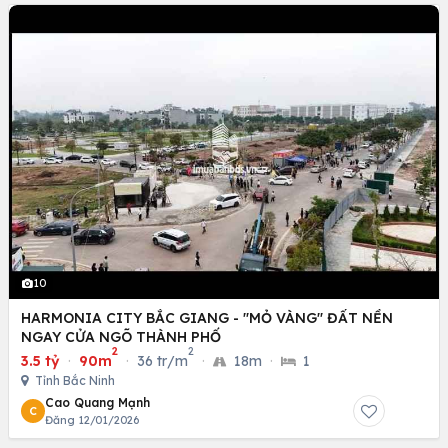
10
HARMONIA CITY BẮC GIANG - "MỎ VÀNG" ĐẤT NỀN
NGAY CỬA NGÕ THÀNH PHỐ
2
2
3.5 tỷ
·
90m
·
36 tr/m
·
18m
·
1
Tỉnh Bắc Ninh
Cao Quang Mạnh
C
Đăng 12/01/2026