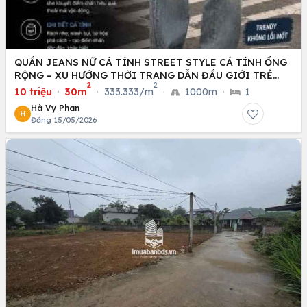
QUẦN JEANS NỮ CÁ TÍNH STREET STYLE CÁ TÍNH ỐNG
RỘNG – XU HƯỚNG THỜI TRANG DẪN ĐẦU GIỚI TRẺ
2
2
HIỆN NAY
10 triệu
·
30m
·
333.333/m
·
1000m
·
1
Hà Vy Phan
H
Đăng 15/05/2026