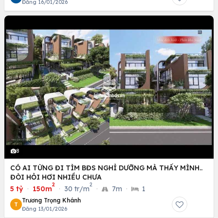
Đăng 16/01/2026
8
CÓ AI TỪNG ĐI TÌM BĐS NGHỈ DƯỠNG MÀ THẤY MÌNH..
ĐÒI HỎI HƠI NHIỀU CHƯA
2
2
5 tỷ
·
150m
·
30 tr/m
·
7m
·
1
Trương Trọng Khánh
T
Đăng 13/01/2026