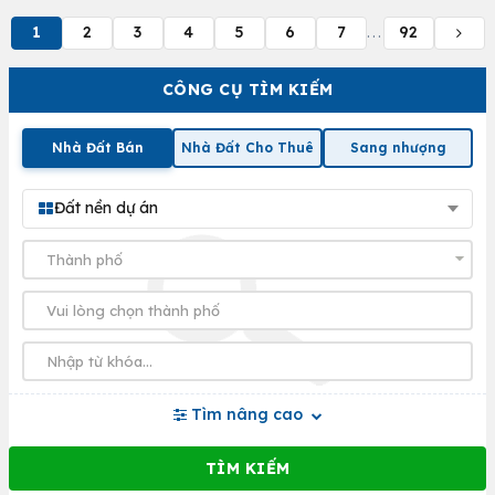
1
2
3
4
5
6
7
92
...
CÔNG CỤ TÌM KIẾM
Nhà Đất Bán
Nhà Đất Cho Thuê
Sang nhượng
Đất nền dự án
Tìm nâng cao