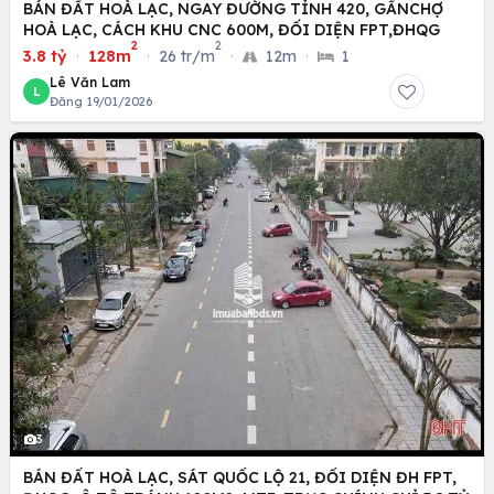
BÁN ĐẤT HOÀ LẠC, NGAY ĐƯỜNG TỈNH 420, GẦNCHỢ
HOÀ LẠC, CÁCH KHU CNC 600M, ĐỐI DIỆN FPT,ĐHQG
2
2
3.8 tỷ
·
128m
·
26 tr/m
·
12m
·
1
Lê Văn Lam
L
Đăng 19/01/2026
3
BÁN ĐẤT HOÀ LẠC, SÁT QUỐC LỘ 21, ĐỐI DIỆN ĐH FPT,