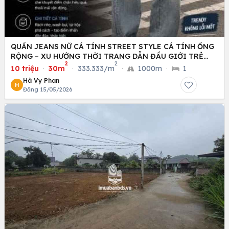
QUẦN JEANS NỮ CÁ TÍNH STREET STYLE CÁ TÍNH ỐNG
RỘNG – XU HƯỚNG THỜI TRANG DẪN ĐẦU GIỚI TRẺ
2
2
HIỆN NAY
10 triệu
·
30m
·
333.333/m
·
1000m
·
1
Hà Vy Phan
H
Đăng 15/05/2026