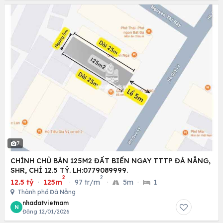
7
CHÍNH CHỦ BÁN 125M2 ĐẤT BIỂN NGAY TTTP ĐÀ NẴNG,
SHR, CHỈ 12.5 TỶ. LH:0779089999.
2
2
12.5 tỷ
·
125m
·
97 tr/m
·
5m
·
1
Thành phố Đà Nẵng
nhadatvietnam
N
Đăng 12/01/2026