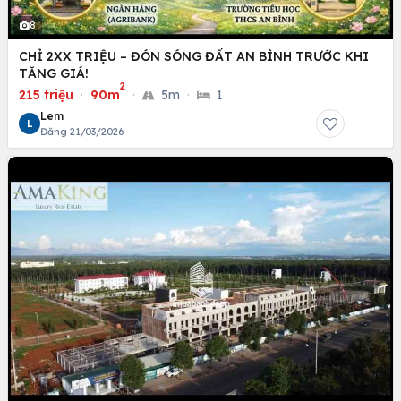
8
CHỈ 2XX TRIỆU – ĐÓN SÓNG ĐẤT AN BÌNH TRƯỚC KHI
TĂNG GIÁ!
2
215 triệu
·
90m
·
5m
·
1
Lem
L
Đăng 21/03/2026