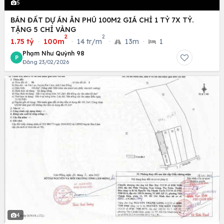
5
BÁN ĐẤT DỰ ÁN ÂN PHÚ 100M2 GIÁ CHỈ 1 TỶ 7X TỶ.
TẶNG 5 CHỈ VÀNG
2
2
1.75 tỷ
·
100m
·
14 tr/m
·
13m
·
1
Phạm Như Quỳnh 98
P
Đăng 23/02/2026
4