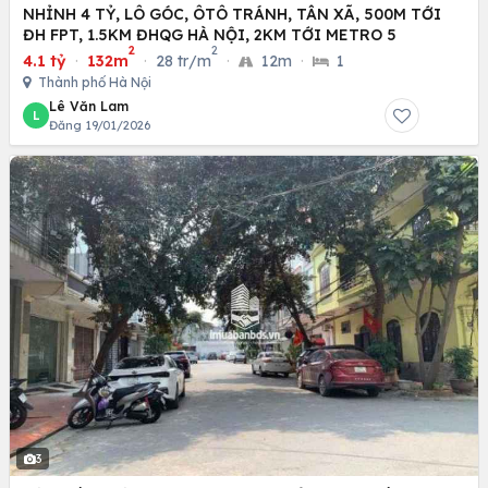
NHỈNH 4 TỶ, LÔ GÓC, ÔTÔ TRÁNH, TÂN XÃ, 500M TỚI
ĐH FPT, 1.5KM ĐHQG HÀ NỘI, 2KM TỚI METRO 5
2
2
4.1 tỷ
·
132m
·
28 tr/m
·
12m
·
1
Thành phố Hà Nội
Lê Văn Lam
L
Đăng 19/01/2026
3