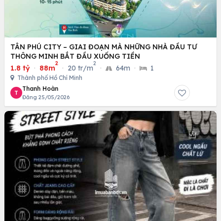
TÂN PHÚ CITY – GIAI ĐOẠN MÀ NHỮNG NHÀ ĐẦU TƯ
THÔNG MINH BẮT ĐẦU XUỐNG TIỀN
2
2
1.8 tỷ
·
88m
·
20 tr/m
·
64m
·
1
Thành phố Hồ Chí Minh
Thanh Hoàn
T
Đăng 25/05/2026