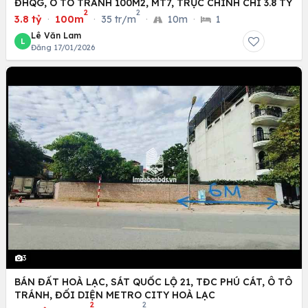
ĐHQG, Ô TÔ TRÁNH 100M2, MT7, TRỤC CHÍNH CHỈ 3.8 TỶ
2
2
3.8 tỷ
·
100m
·
35 tr/m
·
10m
·
1
Lê Văn Lam
L
Đăng 17/01/2026
3
BÁN ĐẤT HOÀ LẠC, SÁT QUỐC LỘ 21, TĐC PHÚ CÁT, Ô TÔ
TRÁNH, ĐỐI DIỆN METRO CITY HOÀ LẠC
2
2