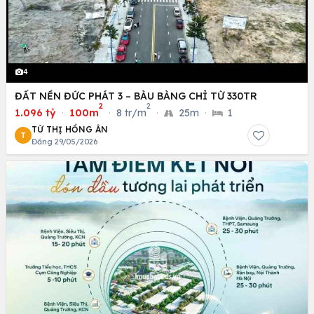
4
ĐẤT NỀN ĐỨC PHÁT 3 – BÀU BÀNG CHỈ TỪ 330TR
2
2
1.096 tỷ
·
100m
·
8 tr/m
·
25m
·
1
TỪ THỊ HỒNG ÂN
T
Đăng 29/05/2026