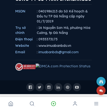
MSDN
: 0401986213 do Sở Kế hoạch &
Đầu tư TP Đà Nẵng cấp ngày
01/7/2019
Trụ sở
: 16 Nguyễn Sơn Hà, phường Hòa
chính
Cường, tp Đà Nẵng
Điện thoại
: 0935373173
Website
: www.imuabanbds.vn
Email
:
imuabanbds@gmail.com