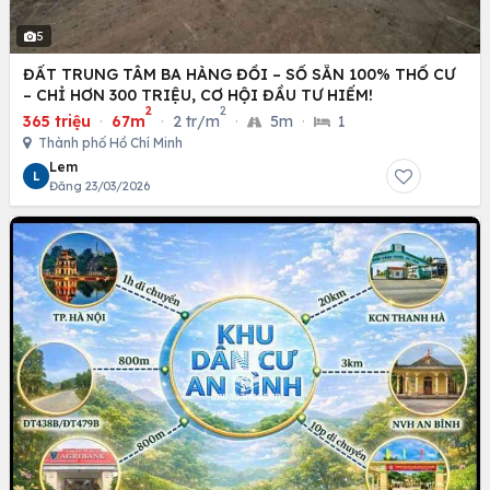
5
ĐẤT TRUNG TÂM BA HÀNG ĐỒI – SỔ SẴN 100% THỔ CƯ
– CHỈ HƠN 300 TRIỆU, CƠ HỘI ĐẦU TƯ HIẾM!
2
2
365 triệu
·
67m
·
2 tr/m
·
5m
·
1
Thành phố Hồ Chí Minh
Lem
L
Đăng 23/03/2026