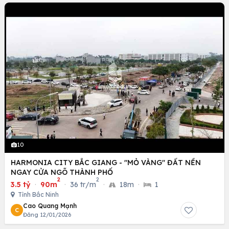
10
HARMONIA CITY BẮC GIANG - "MỎ VÀNG" ĐẤT NỀN
NGAY CỬA NGÕ THÀNH PHỐ
2
2
3.5 tỷ
·
90m
·
36 tr/m
·
18m
·
1
Tỉnh Bắc Ninh
Cao Quang Mạnh
C
Đăng 12/01/2026