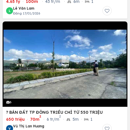
4.65 tỷ
·
100m
·
43 tr/m
·
6m
·
1
Lê Văn Lam
L
Đăng 17/01/2026
6
? BÁN ĐẤT TP ĐÔNG TRIỀU CHỈ TỪ 550 TRIỆU
2
2
650 triệu
·
70m
·
6 tr/m
·
5m
·
1
Vũ Thị Lan Hương
V