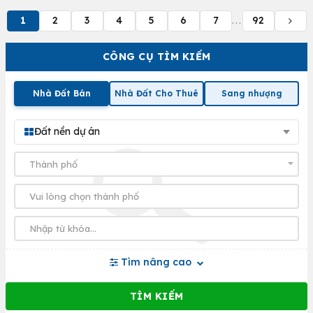
1
2
3
4
5
6
7
92
...
CÔNG CỤ TÌM KIẾM
Nhà Đất Bán
Nhà Đất Cho Thuê
Sang nhượng
Đất nền dự án
Tìm nâng cao