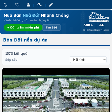
Mua Bán
Nhà Đất
Nhanh Chóng
Kênh bất động sản miễn phí, uy tín
38K+
34
+ Đăng tin miễn phí
Tìm BĐS
TIN ĐĂNG
TỈNH THÀNH
Bán Đất nền dự án
1370 kết quả
Sắp xếp: