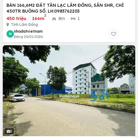
BÁN 166,6M2 ĐẤT TÂN LẠC LÂM ĐỒNG, SẴN SHR, CHỈ
450TR BUÔNG SỔ. LH:0983762203
2
450 triệu
·
166m
·
8m
·
1
Tỉnh Lâm Đồng
nhadatvietnam
N
Đăng 20/01/2026
3