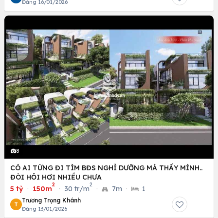
Đăng 16/01/2026
8
CÓ AI TỪNG ĐI TÌM BĐS NGHỈ DƯỠNG MÀ THẤY MÌNH..
ĐÒI HỎI HƠI NHIỀU CHƯA
2
2
5 tỷ
·
150m
·
30 tr/m
·
7m
·
1
Trương Trọng Khánh
T
Đăng 13/01/2026