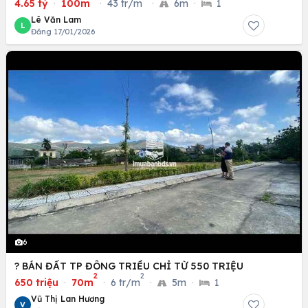
4.65 tỷ
·
100m
·
43 tr/m
·
6m
·
1
Lê Văn Lam
L
Đăng 17/01/2026
6
? BÁN ĐẤT TP ĐÔNG TRIỀU CHỈ TỪ 550 TRIỆU
2
2
650 triệu
·
70m
·
6 tr/m
·
5m
·
1
Vũ Thị Lan Hương
V