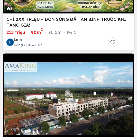
8
CHỈ 2XX TRIỆU – ĐÓN SÓNG ĐẤT AN BÌNH TRƯỚC KHI
TĂNG GIÁ!
2
215 triệu
·
90m
·
5m
·
1
Lem
L
Đăng 21/03/2026