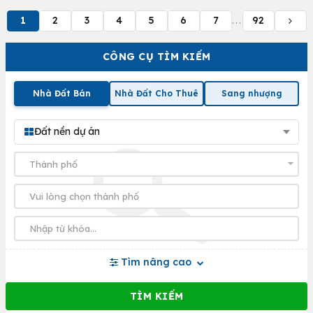
1
2
3
4
5
6
7
92
...
CÔNG CỤ TÌM KIẾM
Nhà Đất Bán
Nhà Đất Cho Thuê
Sang nhượng
Đất nền dự án
Tìm nâng cao