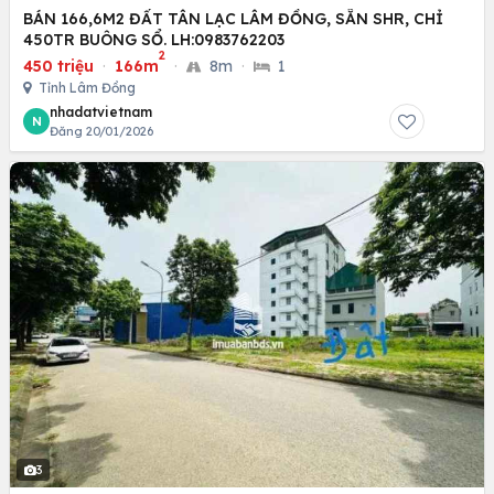
BÁN 166,6M2 ĐẤT TÂN LẠC LÂM ĐỒNG, SẴN SHR, CHỈ
450TR BUÔNG SỔ. LH:0983762203
2
450 triệu
·
166m
·
8m
·
1
Tỉnh Lâm Đồng
nhadatvietnam
N
Đăng 20/01/2026
3