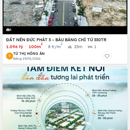
4
ĐẤT NỀN ĐỨC PHÁT 3 – BÀU BÀNG CHỈ TỪ 330TR
2
2
1.096 tỷ
·
100m
·
8 tr/m
·
25m
·
1
TỪ THỊ HỒNG ÂN
T
Đăng 29/05/2026