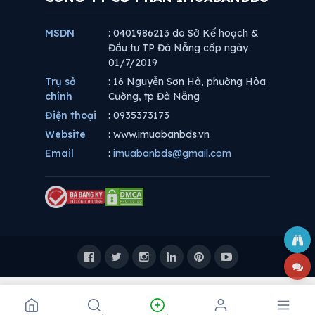
MSDN
: 0401986213 do Sở Kế hoạch &
Đầu tư TP Đà Nẵng cấp ngày
01/7/2019
Trụ sở
: 16 Nguyễn Sơn Hà, phường Hòa
chính
Cường, tp Đà Nẵng
Điện thoại
: 0935373173
Website
: www.imuabanbds.vn
Email
:
imuabanbds@gmail.com