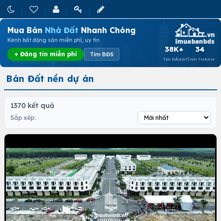
Mua Bán
Nhà Đất
Nhanh Chóng
Kênh bất động sản miễn phí, uy tín
38K+
34
+ Đăng tin miễn phí
Tìm BĐS
TIN ĐĂNG
TỈNH THÀNH
Bán Đất nền dự án
1370 kết quả
Sắp xếp: