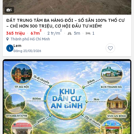
5
ĐẤT TRUNG TÂM BA HÀNG ĐỒI – SỔ SẴN 100% THỔ CƯ
– CHỈ HƠN 300 TRIỆU, CƠ HỘI ĐẦU TƯ HIẾM!
2
2
365 triệu
·
67m
·
2 tr/m
·
5m
·
1
Thành phố Hồ Chí Minh
Lem
L
Đăng 23/03/2026