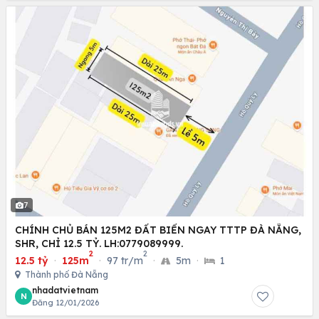
7
CHÍNH CHỦ BÁN 125M2 ĐẤT BIỂN NGAY TTTP ĐÀ NẴNG,
SHR, CHỈ 12.5 TỶ. LH:0779089999.
2
2
12.5 tỷ
·
125m
·
97 tr/m
·
5m
·
1
Thành phố Đà Nẵng
nhadatvietnam
N
Đăng 12/01/2026