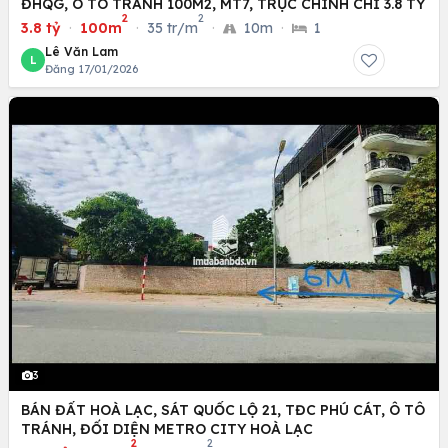
ĐHQG, Ô TÔ TRÁNH 100M2, MT7, TRỤC CHÍNH CHỈ 3.8 TỶ
2
2
3.8 tỷ
·
100m
·
35 tr/m
·
10m
·
1
Lê Văn Lam
L
Đăng 17/01/2026
3
BÁN ĐẤT HOÀ LẠC, SÁT QUỐC LỘ 21, TĐC PHÚ CÁT, Ô TÔ
TRÁNH, ĐỐI DIỆN METRO CITY HOÀ LẠC
2
2