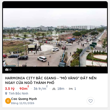
10
HARMONIA CITY BẮC GIANG - "MỎ VÀNG" ĐẤT NỀN
NGAY CỬA NGÕ THÀNH PHỐ
2
2
3.5 tỷ
·
90m
·
36 tr/m
·
18m
·
1
Tỉnh Bắc Ninh
Cao Quang Mạnh
C
Đăng 12/01/2026