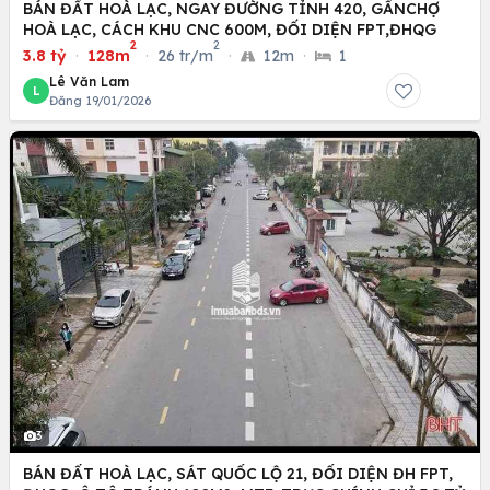
BÁN ĐẤT HOÀ LẠC, NGAY ĐƯỜNG TỈNH 420, GẦNCHỢ
HOÀ LẠC, CÁCH KHU CNC 600M, ĐỐI DIỆN FPT,ĐHQG
2
2
3.8 tỷ
·
128m
·
26 tr/m
·
12m
·
1
Lê Văn Lam
L
Đăng 19/01/2026
3
BÁN ĐẤT HOÀ LẠC, SÁT QUỐC LỘ 21, ĐỐI DIỆN ĐH FPT,