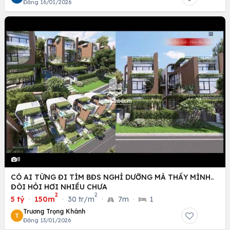
Đăng 16/01/2026
8
CÓ AI TỪNG ĐI TÌM BĐS NGHỈ DƯỠNG MÀ THẤY MÌNH..
ĐÒI HỎI HƠI NHIỀU CHƯA
2
2
5 tỷ
·
150m
·
30 tr/m
·
7m
·
1
Trương Trọng Khánh
T
Đăng 13/01/2026