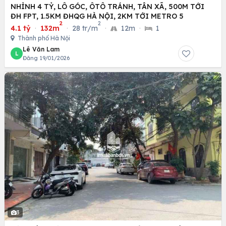
NHỈNH 4 TỶ, LÔ GÓC, ÔTÔ TRÁNH, TÂN XÃ, 500M TỚI
ĐH FPT, 1.5KM ĐHQG HÀ NỘI, 2KM TỚI METRO 5
2
2
4.1 tỷ
·
132m
·
28 tr/m
·
12m
·
1
Thành phố Hà Nội
Lê Văn Lam
L
Đăng 19/01/2026
3