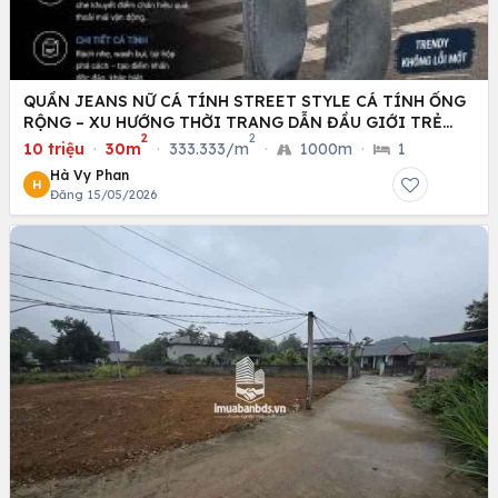
QUẦN JEANS NỮ CÁ TÍNH STREET STYLE CÁ TÍNH ỐNG
RỘNG – XU HƯỚNG THỜI TRANG DẪN ĐẦU GIỚI TRẺ
2
2
HIỆN NAY
10 triệu
·
30m
·
333.333/m
·
1000m
·
1
Hà Vy Phan
H
Đăng 15/05/2026