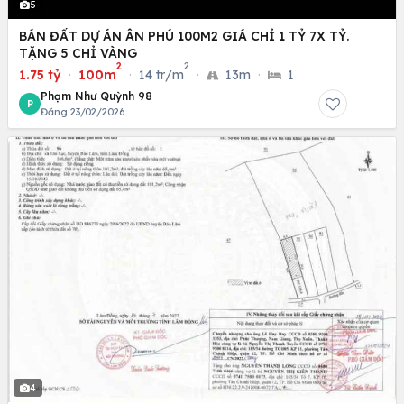
5
BÁN ĐẤT DỰ ÁN ÂN PHÚ 100M2 GIÁ CHỈ 1 TỶ 7X TỶ.
TẶNG 5 CHỈ VÀNG
2
2
1.75 tỷ
·
100m
·
14 tr/m
·
13m
·
1
Phạm Như Quỳnh 98
P
Đăng 23/02/2026
4