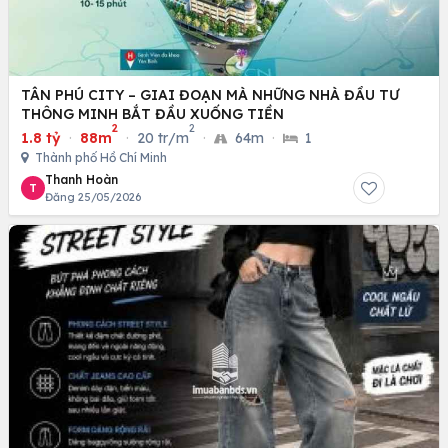
TÂN PHÚ CITY – GIAI ĐOẠN MÀ NHỮNG NHÀ ĐẦU TƯ
THÔNG MINH BẮT ĐẦU XUỐNG TIỀN
2
2
1.8 tỷ
·
88m
·
20 tr/m
·
64m
·
1
Thành phố Hồ Chí Minh
Thanh Hoàn
T
Đăng 25/05/2026