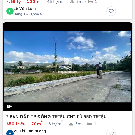
4.65 tỷ
·
100m
·
43 tr/m
·
6m
·
1
Lê Văn Lam
L
Đăng 17/01/2026
6
? BÁN ĐẤT TP ĐÔNG TRIỀU CHỈ TỪ 550 TRIỆU
2
2
650 triệu
·
70m
·
6 tr/m
·
5m
·
1
Vũ Thị Lan Hương
V