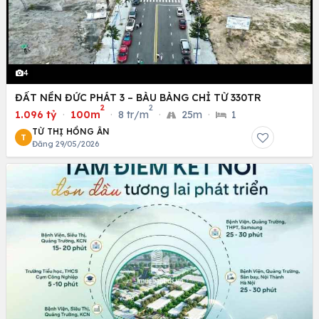
4
ĐẤT NỀN ĐỨC PHÁT 3 – BÀU BÀNG CHỈ TỪ 330TR
2
2
1.096 tỷ
·
100m
·
8 tr/m
·
25m
·
1
TỪ THỊ HỒNG ÂN
T
Đăng 29/05/2026