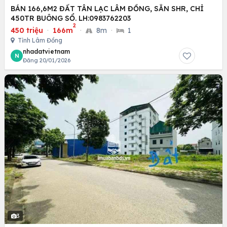
BÁN 166,6M2 ĐẤT TÂN LẠC LÂM ĐỒNG, SẴN SHR, CHỈ
450TR BUÔNG SỔ. LH:0983762203
2
450 triệu
·
166m
·
8m
·
1
Tỉnh Lâm Đồng
nhadatvietnam
N
Đăng 20/01/2026
3