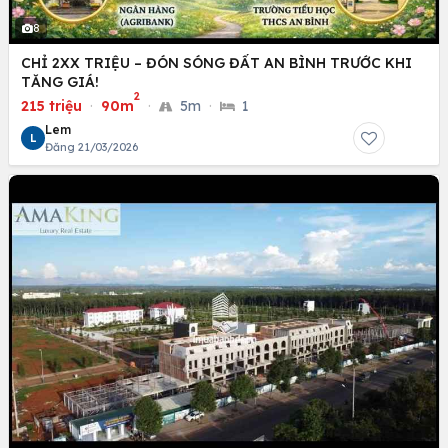
8
CHỈ 2XX TRIỆU – ĐÓN SÓNG ĐẤT AN BÌNH TRƯỚC KHI
TĂNG GIÁ!
2
215 triệu
·
90m
·
5m
·
1
Lem
L
Đăng 21/03/2026