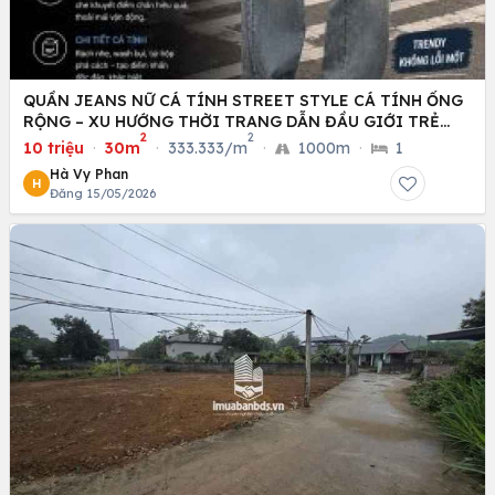
QUẦN JEANS NỮ CÁ TÍNH STREET STYLE CÁ TÍNH ỐNG
RỘNG – XU HƯỚNG THỜI TRANG DẪN ĐẦU GIỚI TRẺ
2
2
HIỆN NAY
10 triệu
·
30m
·
333.333/m
·
1000m
·
1
Hà Vy Phan
H
Đăng 15/05/2026