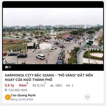
10
HARMONIA CITY BẮC GIANG - "MỎ VÀNG" ĐẤT NỀN
NGAY CỬA NGÕ THÀNH PHỐ
2
2
3.5 tỷ
·
90m
·
36 tr/m
·
18m
·
1
Tỉnh Bắc Ninh
Cao Quang Mạnh
C
Đăng 12/01/2026