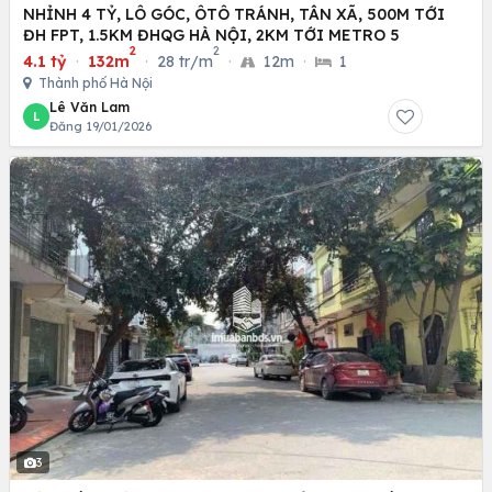
NHỈNH 4 TỶ, LÔ GÓC, ÔTÔ TRÁNH, TÂN XÃ, 500M TỚI
ĐH FPT, 1.5KM ĐHQG HÀ NỘI, 2KM TỚI METRO 5
2
2
4.1 tỷ
·
132m
·
28 tr/m
·
12m
·
1
Thành phố Hà Nội
Lê Văn Lam
L
Đăng 19/01/2026
3