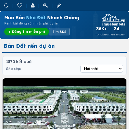
Mua Bán
Nhà Đất
Nhanh Chóng
Kênh bất động sản miễn phí, uy tín
38K+
34
+ Đăng tin miễn phí
Tìm BĐS
TIN ĐĂNG
TỈNH THÀNH
Bán Đất nền dự án
1370 kết quả
Sắp xếp: