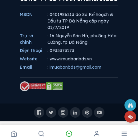
MSDN
: 0401986213 do Sở Kế hoạch &
Đầu tư TP Đà Nẵng cấp ngày
01/7/2019
Trụ sở
: 16 Nguyễn Sơn Hà, phường Hòa
chính
Cường, tp Đà Nẵng
Điện thoại
: 0935373173
Website
: www.imuabanbds.vn
Email
:
imuabanbds@gmail.com