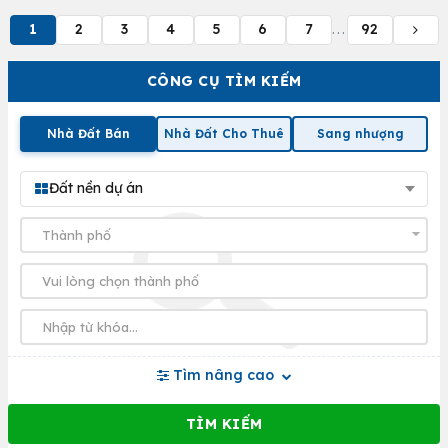
1
2
3
4
5
6
7
92
...
CÔNG CỤ TÌM KIẾM
Nhà Đất Bán
Nhà Đất Cho Thuê
Sang nhượng
Đất nền dự án
Tìm nâng cao