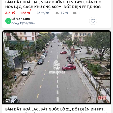
BÁN ĐẤT HOÀ LẠC, NGAY ĐƯỜNG TỈNH 420, GẦNCHỢ
HOÀ LẠC, CÁCH KHU CNC 600M, ĐỐI DIỆN FPT,ĐHQG
2
2
3.8 tỷ
·
128m
·
26 tr/m
·
12m
·
1
Lê Văn Lam
L
Đăng 19/01/2026
3
BÁN ĐẤT HOÀ LẠC, SÁT QUỐC LỘ 21, ĐỐI DIỆN ĐH FPT,