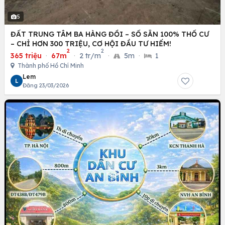
5
ĐẤT TRUNG TÂM BA HÀNG ĐỒI – SỔ SẴN 100% THỔ CƯ
– CHỈ HƠN 300 TRIỆU, CƠ HỘI ĐẦU TƯ HIẾM!
2
2
365 triệu
·
67m
·
2 tr/m
·
5m
·
1
Thành phố Hồ Chí Minh
Lem
L
Đăng 23/03/2026