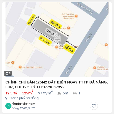
7
CHÍNH CHỦ BÁN 125M2 ĐẤT BIỂN NGAY TTTP ĐÀ NẴNG,
SHR, CHỈ 12.5 TỶ. LH:0779089999.
2
2
12.5 tỷ
·
125m
·
97 tr/m
·
5m
·
1
Thành phố Đà Nẵng
nhadatvietnam
N
Đăng 12/01/2026