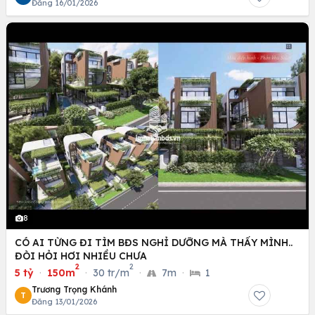
Đăng 16/01/2026
8
CÓ AI TỪNG ĐI TÌM BĐS NGHỈ DƯỠNG MÀ THẤY MÌNH..
ĐÒI HỎI HƠI NHIỀU CHƯA
2
2
5 tỷ
·
150m
·
30 tr/m
·
7m
·
1
Trương Trọng Khánh
T
Đăng 13/01/2026