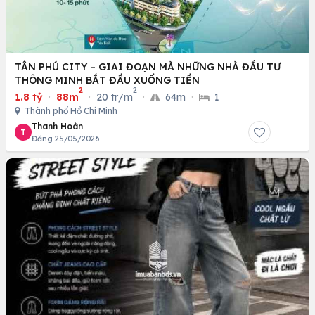
TÂN PHÚ CITY – GIAI ĐOẠN MÀ NHỮNG NHÀ ĐẦU TƯ
THÔNG MINH BẮT ĐẦU XUỐNG TIỀN
2
2
1.8 tỷ
·
88m
·
20 tr/m
·
64m
·
1
Thành phố Hồ Chí Minh
Thanh Hoàn
T
Đăng 25/05/2026