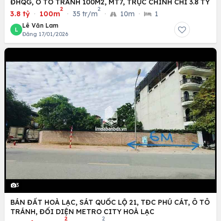
ĐHQG, Ô TÔ TRÁNH 100M2, MT7, TRỤC CHÍNH CHỈ 3.8 TỶ
2
2
3.8 tỷ
·
100m
·
35 tr/m
·
10m
·
1
Lê Văn Lam
L
Đăng 17/01/2026
3
BÁN ĐẤT HOÀ LẠC, SÁT QUỐC LỘ 21, TĐC PHÚ CÁT, Ô TÔ
TRÁNH, ĐỐI DIỆN METRO CITY HOÀ LẠC
2
2