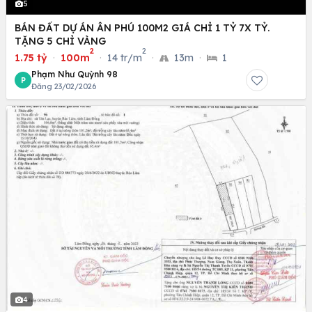
5
BÁN ĐẤT DỰ ÁN ÂN PHÚ 100M2 GIÁ CHỈ 1 TỶ 7X TỶ.
TẶNG 5 CHỈ VÀNG
2
2
1.75 tỷ
·
100m
·
14 tr/m
·
13m
·
1
Phạm Như Quỳnh 98
P
Đăng 23/02/2026
4