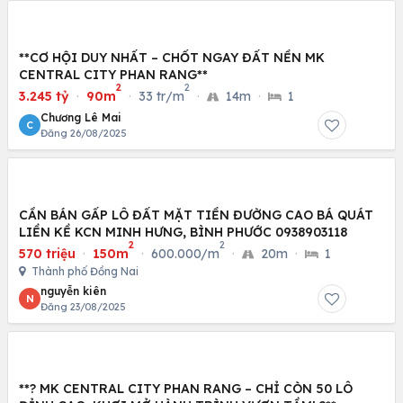
**CƠ HỘI DUY NHẤT – CHỐT NGAY ĐẤT NỀN MK
CENTRAL CITY PHAN RANG**
2
2
3.245 tỷ
·
90m
·
33 tr/m
·
14m
·
1
Chương Lê Mai
C
Đăng 26/08/2025
CẦN BÁN GẤP LÔ ĐẤT MẶT TIỀN ĐƯỜNG CAO BÁ QUÁT
LIỀN KỀ KCN MINH HƯNG, BÌNH PHƯỚC 0938903118
2
2
570 triệu
·
150m
·
600.000/m
·
20m
·
1
Thành phố Đồng Nai
nguyễn kiên
N
Đăng 23/08/2025
**? MK CENTRAL CITY PHAN RANG – CHỈ CÒN 50 LÔ