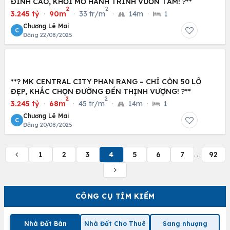
ĐỈNH CAO, KHƠI MỞ HÀNH TRÌNH VƯƠN TẦM! ?**
2
2
3.245 tỷ
·
90m
·
33 tr/m
·
14m
·
1
Chương Lê Mai
C
Đăng 22/08/2025
**? MK CENTRAL CITY PHAN RANG – CHỈ CÒN 50 LÔ
ĐẸP, KHẮC CHỌN ĐƯỜNG ĐẾN THỊNH VƯỢNG! ?**
2
2
3.245 tỷ
·
68m
·
45 tr/m
·
14m
·
1
Chương Lê Mai
C
Đăng 20/08/2025
1
2
3
4
5
6
7
92
...
CÔNG CỤ TÌM KIẾM
Nhà Đất Bán
Nhà Đất Cho Thuê
Sang nhượng