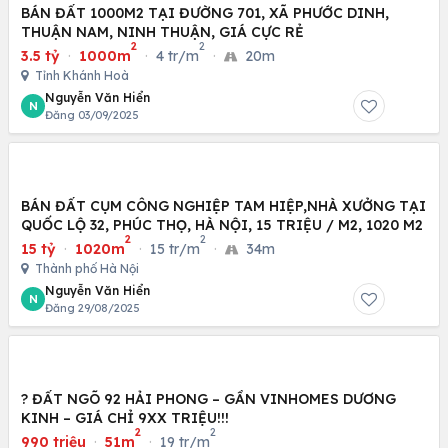
BÁN ĐẤT 1000M2 TẠI ĐƯỜNG 701, XÃ PHƯỚC DINH,
THUẬN NAM, NINH THUẬN, GIÁ CỰC RẺ
2
2
3.5 tỷ
·
1000m
·
4 tr/m
·
20m
Tỉnh Khánh Hoà
Nguyễn Văn Hiển
N
Đăng 03/09/2025
BÁN ĐẤT CỤM CÔNG NGHIỆP TAM HIỆP,NHÀ XƯỞNG TẠI
QUỐC LỘ 32, PHÚC THỌ, HÀ NỘI, 15 TRIỆU / M2, 1020 M2
2
2
15 tỷ
·
1020m
·
15 tr/m
·
34m
Thành phố Hà Nội
Nguyễn Văn Hiển
N
Đăng 29/08/2025
? ĐẤT NGÕ 92 HẢI PHONG – GẦN VINHOMES DƯƠNG
KINH – GIÁ CHỈ 9XX TRIỆU!!!
2
2
990 triệu
·
51m
·
19 tr/m