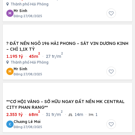
Thành phố Hải Phòng
Mr Sinh
M
Đăng 27/08/2025
? ĐẤT NỀN NGÕ 196 HẢI PHONG – SÁT VIN DƯƠNG KINH
– CHỈ 1,1X TỶ
2
2
1.195 tỷ
·
45m
·
27 tr/m
Thành phố Hải Phòng
Mr Sinh
M
Đăng 27/08/2025
**CƠ HỘI VÀNG – SỞ HỮU NGAY ĐẤT NỀN MK CENTRAL
CITY PHAN RANG**
2
2
2.353 tỷ
·
68m
·
31 tr/m
·
14m
·
1
Chương Lê Mai
C
Đăng 27/08/2025