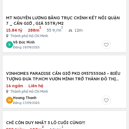
MT NGUYỄN LƯƠNG BẰNG TRỤC CHÍNH KẾT NỐI QUẬN
7 _ CẦN GIỜ , GIÁ 55TR/M2
2
2
15.84 tỷ
·
288m
·
55 tr/m
·
12m
Thành phố Hồ Chí Minh
Võ Đức Minh
V
Đăng 19/09/2025
VINHOMES PARADISE CẦN GIỜ PKD 0937555063 – BIỂU
TƯỢNG ĐƯA TP.HCM VƯƠN MÌNH TRỞ THÀNH ĐÔ THỊ
BIỂN
16 ngàn
·
Liên hệ
Thành phố Hồ Chí Minh
Hoang Thanh
H
Đăng 17/09/2025
CHỈ CÒN DUY NHẤT 3 LÔ CUỐI CÙNG!!!
2
2