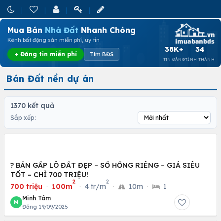
Mua Bán
Nhà Đất
Nhanh Chóng
Kênh bất động sản miễn phí, uy tín
38K+
34
+ Đăng tin miễn phí
Tìm BĐS
TIN ĐĂNG
TỈNH THÀNH
Bán Đất nền dự án
1370 kết quả
Sắp xếp:
? BÁN GẤP LÔ ĐẤT ĐẸP – SỔ HỒNG RIÊNG – GIÁ SIÊU
TỐT – CHỈ 700 TRIỆU!
2
2
700 triệu
·
100m
·
4 tr/m
·
10m
·
1
Minh Tâm
M
Đăng 19/09/2025