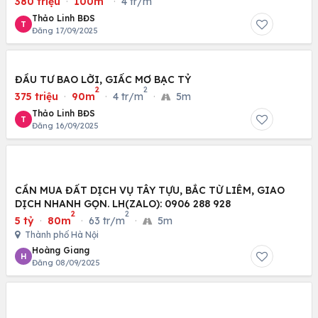
380 triệu
·
100m
·
4 tr/m
Thảo Linh BĐS
T
Đăng 17/09/2025
ĐẦU TƯ BAO LỜI, GIẤC MƠ BẠC TỶ
2
2
375 triệu
·
90m
·
4 tr/m
·
5m
Thảo Linh BĐS
T
Đăng 16/09/2025
CẦN MUA ĐẤT DỊCH VỤ TÂY TỰU, BẮC TỪ LIÊM, GIAO
DỊCH NHANH GỌN. LH(ZALO): 0906 288 928
2
2
5 tỷ
·
80m
·
63 tr/m
·
5m
Thành phố Hà Nội
Hoàng Giang
H
Đăng 08/09/2025