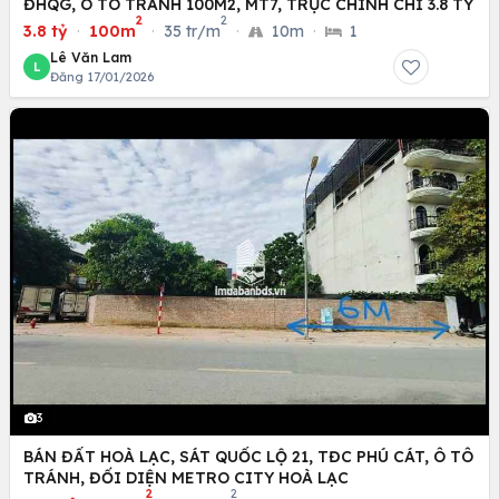
ĐHQG, Ô TÔ TRÁNH 100M2, MT7, TRỤC CHÍNH CHỈ 3.8 TỶ
2
2
3.8 tỷ
·
100m
·
35 tr/m
·
10m
·
1
Lê Văn Lam
L
Đăng 17/01/2026
3
BÁN ĐẤT HOÀ LẠC, SÁT QUỐC LỘ 21, TĐC PHÚ CÁT, Ô TÔ
TRÁNH, ĐỐI DIỆN METRO CITY HOÀ LẠC
2
2