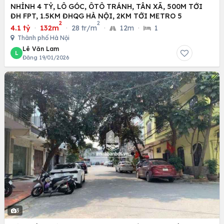
NHỈNH 4 TỶ, LÔ GÓC, ÔTÔ TRÁNH, TÂN XÃ, 500M TỚI
ĐH FPT, 1.5KM ĐHQG HÀ NỘI, 2KM TỚI METRO 5
2
2
4.1 tỷ
·
132m
·
28 tr/m
·
12m
·
1
Thành phố Hà Nội
Lê Văn Lam
L
Đăng 19/01/2026
3