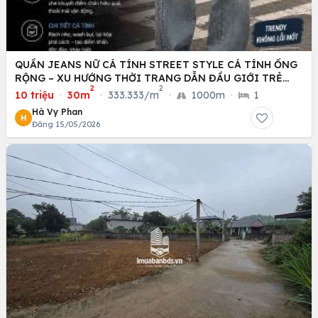
QUẦN JEANS NỮ CÁ TÍNH STREET STYLE CÁ TÍNH ỐNG
RỘNG – XU HƯỚNG THỜI TRANG DẪN ĐẦU GIỚI TRẺ
2
2
HIỆN NAY
10 triệu
·
30m
·
333.333/m
·
1000m
·
1
Hà Vy Phan
H
Đăng 15/05/2026