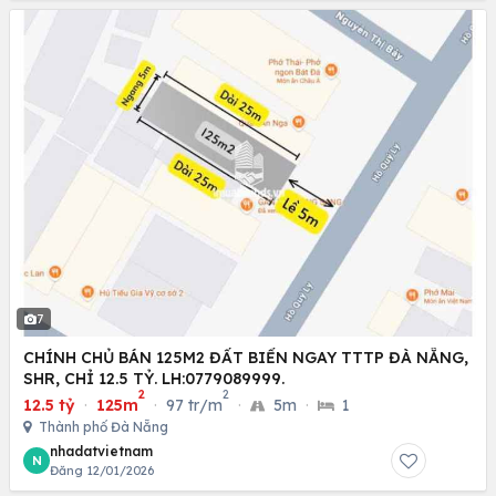
7
CHÍNH CHỦ BÁN 125M2 ĐẤT BIỂN NGAY TTTP ĐÀ NẴNG,
SHR, CHỈ 12.5 TỶ. LH:0779089999.
2
2
12.5 tỷ
·
125m
·
97 tr/m
·
5m
·
1
Thành phố Đà Nẵng
nhadatvietnam
N
Đăng 12/01/2026