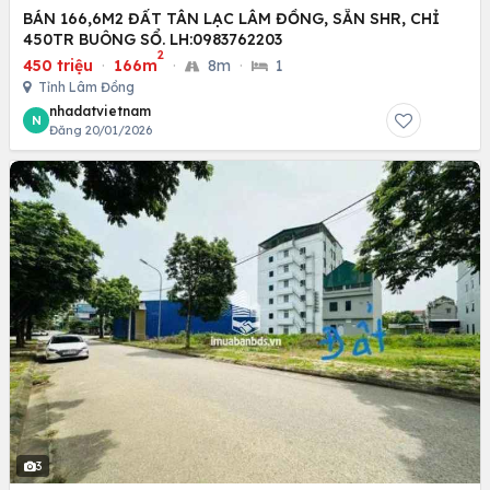
BÁN 166,6M2 ĐẤT TÂN LẠC LÂM ĐỒNG, SẴN SHR, CHỈ
450TR BUÔNG SỔ. LH:0983762203
2
450 triệu
·
166m
·
8m
·
1
Tỉnh Lâm Đồng
nhadatvietnam
N
Đăng 20/01/2026
3