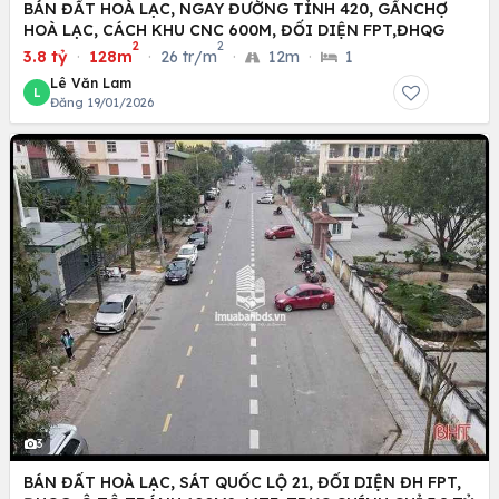
BÁN ĐẤT HOÀ LẠC, NGAY ĐƯỜNG TỈNH 420, GẦNCHỢ
HOÀ LẠC, CÁCH KHU CNC 600M, ĐỐI DIỆN FPT,ĐHQG
2
2
3.8 tỷ
·
128m
·
26 tr/m
·
12m
·
1
Lê Văn Lam
L
Đăng 19/01/2026
3
BÁN ĐẤT HOÀ LẠC, SÁT QUỐC LỘ 21, ĐỐI DIỆN ĐH FPT,