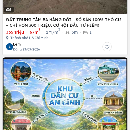
5
ĐẤT TRUNG TÂM BA HÀNG ĐỒI – SỔ SẴN 100% THỔ CƯ
– CHỈ HƠN 300 TRIỆU, CƠ HỘI ĐẦU TƯ HIẾM!
2
2
365 triệu
·
67m
·
2 tr/m
·
5m
·
1
Thành phố Hồ Chí Minh
Lem
L
Đăng 23/03/2026