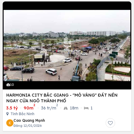
10
HARMONIA CITY BẮC GIANG - "MỎ VÀNG" ĐẤT NỀN
NGAY CỬA NGÕ THÀNH PHỐ
2
2
3.5 tỷ
·
90m
·
36 tr/m
·
18m
·
1
Tỉnh Bắc Ninh
Cao Quang Mạnh
C
Đăng 12/01/2026