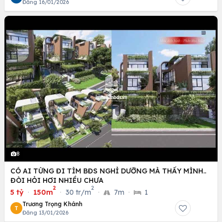
Đăng 16/01/2026
8
CÓ AI TỪNG ĐI TÌM BĐS NGHỈ DƯỠNG MÀ THẤY MÌNH..
ĐÒI HỎI HƠI NHIỀU CHƯA
2
2
5 tỷ
·
150m
·
30 tr/m
·
7m
·
1
Trương Trọng Khánh
T
Đăng 13/01/2026