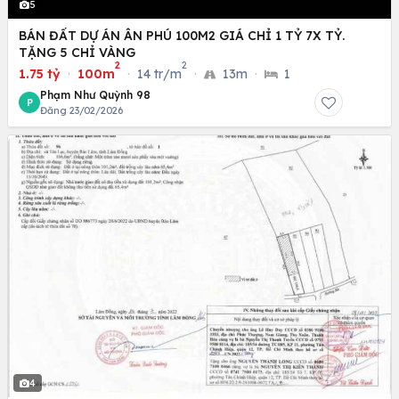
5
BÁN ĐẤT DỰ ÁN ÂN PHÚ 100M2 GIÁ CHỈ 1 TỶ 7X TỶ.
TẶNG 5 CHỈ VÀNG
2
2
1.75 tỷ
·
100m
·
14 tr/m
·
13m
·
1
Phạm Như Quỳnh 98
P
Đăng 23/02/2026
4