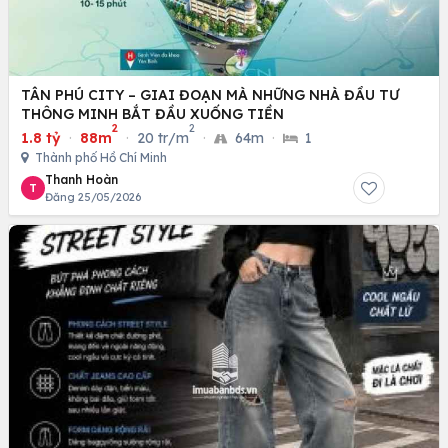
TÂN PHÚ CITY – GIAI ĐOẠN MÀ NHỮNG NHÀ ĐẦU TƯ
THÔNG MINH BẮT ĐẦU XUỐNG TIỀN
2
2
1.8 tỷ
·
88m
·
20 tr/m
·
64m
·
1
Thành phố Hồ Chí Minh
Thanh Hoàn
T
Đăng 25/05/2026