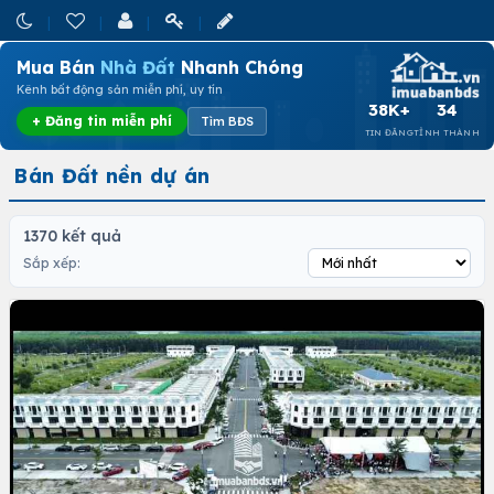
Mua Bán
Nhà Đất
Nhanh Chóng
Kênh bất động sản miễn phí, uy tín
38K+
34
+ Đăng tin miễn phí
Tìm BĐS
TIN ĐĂNG
TỈNH THÀNH
Bán Đất nền dự án
1370 kết quả
Sắp xếp: