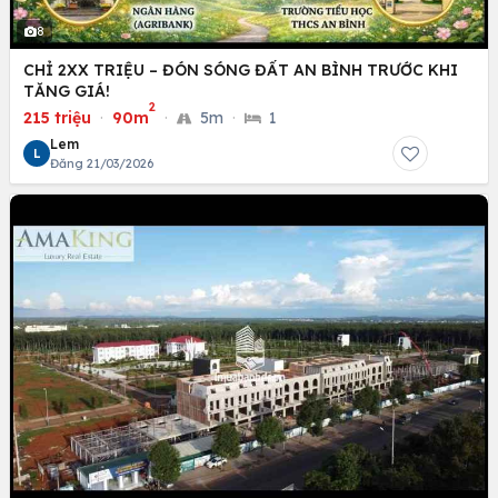
8
CHỈ 2XX TRIỆU – ĐÓN SÓNG ĐẤT AN BÌNH TRƯỚC KHI
TĂNG GIÁ!
2
215 triệu
·
90m
·
5m
·
1
Lem
L
Đăng 21/03/2026