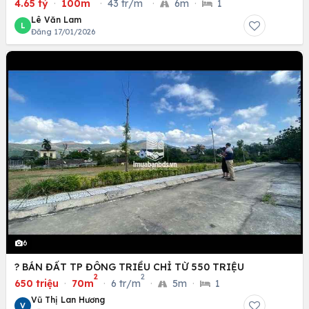
4.65 tỷ
·
100m
·
43 tr/m
·
6m
·
1
Lê Văn Lam
L
Đăng 17/01/2026
6
? BÁN ĐẤT TP ĐÔNG TRIỀU CHỈ TỪ 550 TRIỆU
2
2
650 triệu
·
70m
·
6 tr/m
·
5m
·
1
Vũ Thị Lan Hương
V