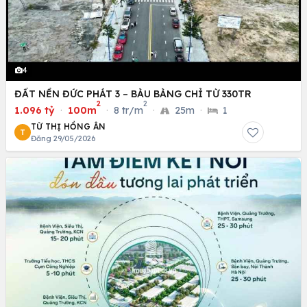
4
ĐẤT NỀN ĐỨC PHÁT 3 – BÀU BÀNG CHỈ TỪ 330TR
2
2
1.096 tỷ
·
100m
·
8 tr/m
·
25m
·
1
TỪ THỊ HỒNG ÂN
T
Đăng 29/05/2026