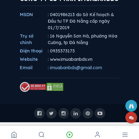
MSDN
: 0401986213 do Sở Kế hoạch &
Đầu tư TP Đà Nẵng cấp ngày
01/7/2019
Trụ sở
: 16 Nguyễn Sơn Hà, phường Hòa
chính
Cường, tp Đà Nẵng
Điện thoại
: 0935373173
Website
: www.imuabanbds.vn
Email
:
imuabanbds@gmail.com