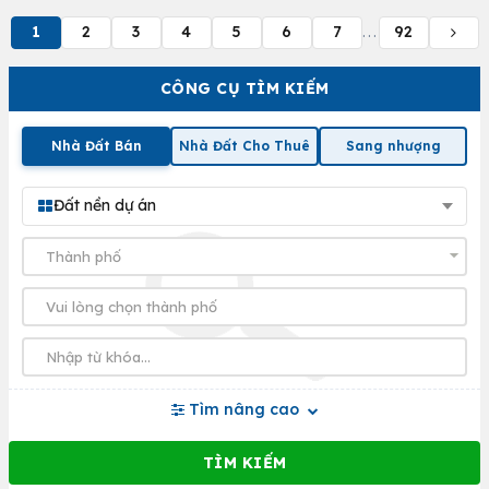
1
2
3
4
5
6
7
92
...
CÔNG CỤ TÌM KIẾM
Nhà Đất Bán
Nhà Đất Cho Thuê
Sang nhượng
Đất nền dự án
Tìm nâng cao