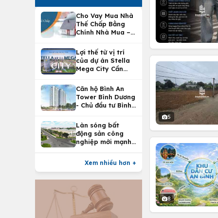
Cho Vay Mua Nhà
Thế Chấp Bằng
Chính Nhà Mua –
Lợi Ích Vay Mua
Nhà Tại
Lợi thế từ vị trí
Vietcombank
của dự án Stella
Mega City Cần
Thơ
Căn hộ Bình An
Tower Bình Dương
- Chủ đầu tư Bình
An Land
5
Làn sóng bất
động sản công
nghiệp mới mạnh
nhất 25 năm
Xem nhiều hơn +
8