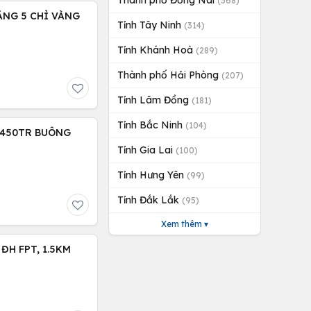
Thành phố Đồng Nai
(368)
TẶNG 5 CHỈ VÀNG
Tỉnh Tây Ninh
(314)
Tỉnh Khánh Hoà
(289)
Thành phố Hải Phòng
(207)
Tỉnh Lâm Đồng
(181)
Tỉnh Bắc Ninh
(104)
Ỉ 450TR BUÔNG
Tỉnh Gia Lai
(100)
Tỉnh Hưng Yên
(99)
Tỉnh Đắk Lắk
(95)
Xem thêm ▾
ĐH FPT, 1.5KM