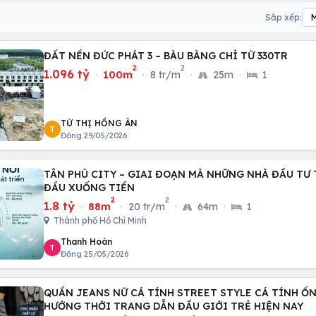
Sắp xếp:
ĐẤT NỀN ĐỨC PHÁT 3 – BÀU BÀNG CHỈ TỪ 330TR
2
2
1.096 tỷ
·
100m
·
8 tr/m
·
25m
·
1
TỪ THỊ HỒNG ÂN
T
Đăng 29/05/2026
TÂN PHÚ CITY – GIAI ĐOẠN MÀ NHỮNG NHÀ ĐẦU TƯ
ĐẦU XUỐNG TIỀN
2
2
1.8 tỷ
·
88m
·
20 tr/m
·
64m
·
1
Thành phố Hồ Chí Minh
Thanh Hoàn
T
Đăng 25/05/2026
QUẦN JEANS NỮ CÁ TÍNH STREET STYLE CÁ TÍNH Ố
HƯỚNG THỜI TRANG DẪN ĐẦU GIỚI TRẺ HIỆN NAY