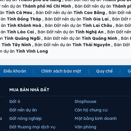
,
t nền dự án
Thành phố Hồ Chí Minh
Bán Đất nền dự án
Thành p
,
,
 án
Tỉnh Cà Mau
Bán Đất nền dự án
Tỉnh Cao Bằng
Bán Đất nề
,
,
ự án
Tỉnh Đồng Tháp
Bán Đất nền dự án
Tỉnh Gia Lai
Bán Đất 
,
,
ự án
Tỉnh Khánh Hoà
Bán Đất nền dự án
Tỉnh Lai Châu
Bán Đấ
,
,
ự án
Tỉnh Lào Cai
Bán Đất nền dự án
Tỉnh Nghệ An
Bán Đất nề
,
,
án
Tỉnh Quảng Ngãi
Bán Đất nền dự án
Tỉnh Quảng Ninh
Bán 
,
,
n
Tỉnh Tây Ninh
Bán Đất nền dự án
Tỉnh Thái Nguyên
Bán Đất
ền dự án
Tỉnh Vĩnh Long
Điều khoản
Chính sách bảo mật
Quy chế
G
MUA BÁN NHÀ ĐẤT
Đất ở
Shophouse
Đất nền dự án
Căn hộ chung cư
p
Đất nông nghiệp
Mặt bằng kinh doanh
Đất thương mại dịch vụ
Văn phòng