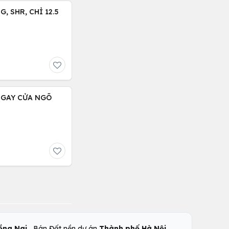
, SHR, CHỈ 12.5
NGAY CỬA NGÕ
,
,
ồng Nai
Bán Đất nền dự án
Thành phố Hà Nội