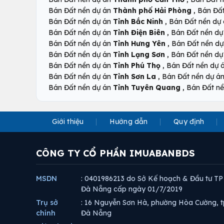
,
Bán Đất nền dự án
Thành phố Hải Phòng
Bán Đấ
,
Bán Đất nền dự án
Tỉnh Bắc Ninh
Bán Đất nền dự
,
Bán Đất nền dự án
Tỉnh Điện Biên
Bán Đất nền d
,
Bán Đất nền dự án
Tỉnh Hưng Yên
Bán Đất nền d
,
Bán Đất nền dự án
Tỉnh Lạng Sơn
Bán Đất nền d
,
Bán Đất nền dự án
Tỉnh Phú Thọ
Bán Đất nền dự 
,
Bán Đất nền dự án
Tỉnh Sơn La
Bán Đất nền dự á
,
Bán Đất nền dự án
Tỉnh Tuyên Quang
Bán Đất n
Giới thiệu
Hướng dẫn
Quy định
CÔNG TY CỔ PHẦN IMUABANBDS
MSDN
: 0401986213 do Sở Kế hoạch & Đầu tư TP
Đà Nẵng cấp ngày 01/7/2019
Trụ sở
: 16 Nguyễn Sơn Hà, phường Hòa Cường, t
chính
Đà Nẵng