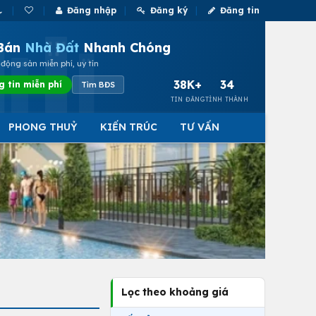
Đăng nhập
Đăng ký
Đăng tin
Bán
Nhà Đất
Nhanh Chóng
động sản miễn phí, uy tín
38K+
34
g tin miễn phí
Tìm BĐS
TIN ĐĂNG
TỈNH THÀNH
PHONG THUỶ
KIẾN TRÚC
TƯ VẤN
Lọc theo khoảng giá