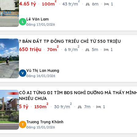
2
2
4.65 tỷ
·
100m
·
43 tr/m
·
6m
·
1
Lê Văn Lam
L
Đăng 17/01/2026
? BÁN ĐẤT TP ĐÔNG TRIỀU CHỈ TỪ 550 TRIỆU
2
2
650 triệu
·
70m
·
6 tr/m
·
5m
·
1
Vũ Thị Lan Hương
V
Đăng 16/01/2026
CÓ AI TỪNG ĐI TÌM BĐS NGHỈ DƯỠNG MÀ THẤY MÌNH.
NHIỀU CHƯA
2
2
5 tỷ
·
150m
·
30 tr/m
·
7m
·
1
Trương Trọng Khánh
T
Đăng 13/01/2026