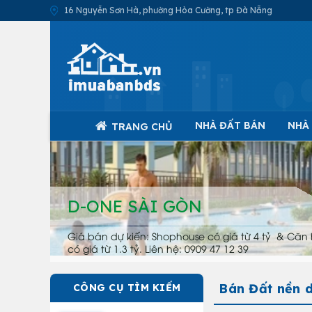
16 Nguyễn Sơn Hà, phường Hòa Cường, tp Đà Nẵng
NHÀ ĐẤT BÁN
NHÀ
TRANG CHỦ
D-ONE SÀI GÒN
Giá bán dự kiến: Shophouse có giá từ 4 tỷ & Căn 
có giá từ 1.3 tỷ. Liên hệ: 0909 47 12 39
Bán Đất nền 
CÔNG CỤ TÌM KIẾM