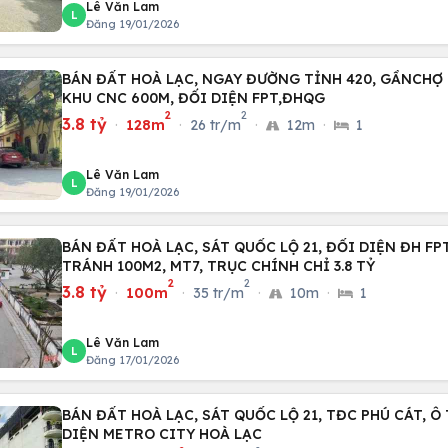
Lê Văn Lam
L
Đăng 19/01/2026
BÁN ĐẤT HOÀ LẠC, NGAY ĐƯỜNG TỈNH 420, GẦNCHỢ 
KHU CNC 600M, ĐỐI DIỆN FPT,ĐHQG
2
2
3.8 tỷ
·
128m
·
26 tr/m
·
12m
·
1
Lê Văn Lam
L
Đăng 19/01/2026
BÁN ĐẤT HOÀ LẠC, SÁT QUỐC LỘ 21, ĐỐI DIỆN ĐH FP
TRÁNH 100M2, MT7, TRỤC CHÍNH CHỈ 3.8 TỶ
2
2
3.8 tỷ
·
100m
·
35 tr/m
·
10m
·
1
Lê Văn Lam
L
Đăng 17/01/2026
BÁN ĐẤT HOÀ LẠC, SÁT QUỐC LỘ 21, TĐC PHÚ CÁT, Ô
DIỆN METRO CITY HOÀ LẠC