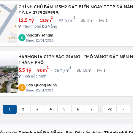
CHÍNH CHỦ BÁN 125M2 ĐẤT BIỂN NGAY TTTP ĐÀ NẴNG
TỶ. LH:0779089999.
2
2
12.5 tỷ
·
125m
·
97 tr/m
·
5m
·
1
Thành phố Đà Nẵng
nhadatvietnam
N
Đăng 12/01/2026
HARMONIA CITY BẮC GIANG - "MỎ VÀNG" ĐẤT NỀN 
THÀNH PHỐ
2
2
3.5 tỷ
·
90m
·
36 tr/m
·
18m
·
1
Tỉnh Bắc Ninh
Cao Quang Mạnh
C
Đăng 12/01/2026
1
2
3
4
5
6
7
...
92
,
nền dự án
Thành phố Đà Nẵng
Bán Đất nền dự án
Thành phố Đ