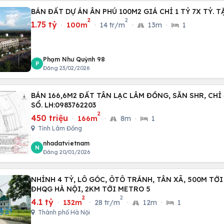
BÁN ĐẤT DỰ ÁN ÂN PHÚ 100M2 GIÁ CHỈ 1 TỶ 7X TỶ. 
2
2
1.75 tỷ
·
100m
·
14 tr/m
·
13m
·
1
Phạm Như Quỳnh 98
P
Đăng 23/02/2026
BÁN 166,6M2 ĐẤT TÂN LẠC LÂM ĐỒNG, SẴN SHR, CH
SỔ. LH:0983762203
2
450 triệu
·
166m
·
8m
·
1
Tỉnh Lâm Đồng
nhadatvietnam
N
Đăng 20/01/2026
NHỈNH 4 TỶ, LÔ GÓC, ÔTÔ TRÁNH, TÂN XÃ, 500M TỚI 
ĐHQG HÀ NỘI, 2KM TỚI METRO 5
2
2
4.1 tỷ
·
132m
·
28 tr/m
·
12m
·
1
Thành phố Hà Nội