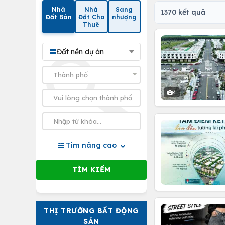
Nhà
Nhà
Sang
1370 kết quả
Đất Bán
Đất Cho
nhượng
Thuê
Đất nền dự án
4
Tìm nâng cao
THỊ TRƯỜNG BẤT ĐỘNG
SẢN