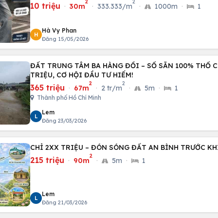
2
2
10 triệu
·
30m
·
333.333/m
·
1000m
·
1
Hà Vy Phan
H
Đăng 15/05/2026
ĐẤT TRUNG TÂM BA HÀNG ĐỒI – SỔ SẴN 100% THỔ CƯ
TRIỆU, CƠ HỘI ĐẦU TƯ HIẾM!
2
2
365 triệu
·
67m
·
2 tr/m
·
5m
·
1
Thành phố Hồ Chí Minh
Lem
L
Đăng 23/03/2026
CHỈ 2XX TRIỆU – ĐÓN SÓNG ĐẤT AN BÌNH TRƯỚC KH
2
215 triệu
·
90m
·
5m
·
1
Lem
L
Đăng 21/03/2026