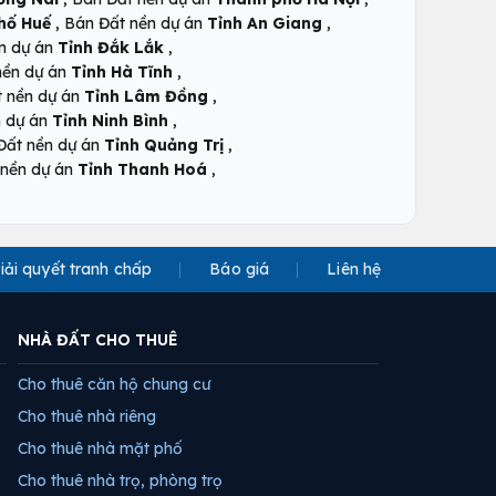
,
,
hố Huế
Bán Đất nền dự án
Tỉnh An Giang
,
n dự án
Tỉnh Đắk Lắk
,
nền dự án
Tỉnh Hà Tĩnh
,
t nền dự án
Tỉnh Lâm Đồng
,
n dự án
Tỉnh Ninh Bình
,
Đất nền dự án
Tỉnh Quảng Trị
,
 nền dự án
Tỉnh Thanh Hoá
iải quyết tranh chấp
Báo giá
Liên hệ
NHÀ ĐẤT CHO THUÊ
Cho thuê căn hộ chung cư
Cho thuê nhà riêng
Cho thuê nhà mặt phố
Cho thuê nhà trọ, phòng trọ