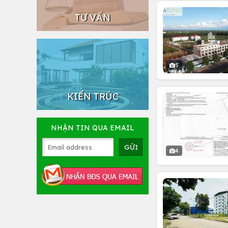
TƯ VẤN
5
KIẾN TRÚC
NHẬN TIN QUA EMAIL
4