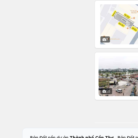
7
10
,
Bán Đất nền dự án
Thành phố Cần Thơ
Bán Đất 