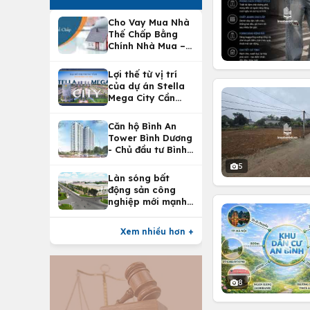
Cho Vay Mua Nhà
Thế Chấp Bằng
Chính Nhà Mua –
Lợi Ích Vay Mua
Nhà Tại
Lợi thế từ vị trí
Vietcombank
của dự án Stella
Mega City Cần
Thơ
Căn hộ Bình An
Tower Bình Dương
- Chủ đầu tư Bình
An Land
5
Làn sóng bất
động sản công
nghiệp mới mạnh
nhất 25 năm
Xem nhiều hơn +
8