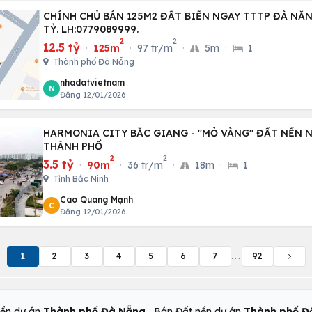
CHÍNH CHỦ BÁN 125M2 ĐẤT BIỂN NGAY TTTP ĐÀ NẴNG
TỶ. LH:0779089999.
2
2
12.5 tỷ
·
125m
·
97 tr/m
·
5m
·
1
Thành phố Đà Nẵng
nhadatvietnam
N
Đăng 12/01/2026
HARMONIA CITY BẮC GIANG - "MỎ VÀNG" ĐẤT NỀN 
THÀNH PHỐ
2
2
3.5 tỷ
·
90m
·
36 tr/m
·
18m
·
1
Tỉnh Bắc Ninh
Cao Quang Mạnh
C
Đăng 12/01/2026
1
2
3
4
5
6
7
...
92
,
nền dự án
Thành phố Đà Nẵng
Bán Đất nền dự án
Thành phố Đ