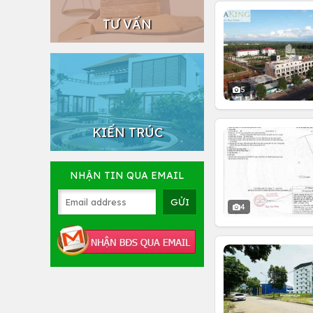
TƯ VẤN
5
KIẾN TRÚC
NHẬN TIN QUA EMAIL
4