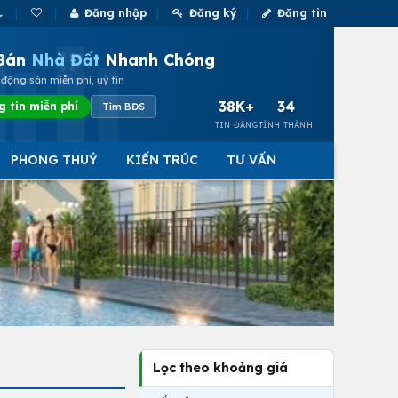
Đăng nhập
Đăng ký
Đăng tin
Bán
Nhà Đất
Nhanh Chóng
động sản miễn phí, uy tín
38K+
34
g tin miễn phí
Tìm BĐS
TIN ĐĂNG
TỈNH THÀNH
PHONG THUỶ
KIẾN TRÚC
TƯ VẤN
Lọc theo khoảng giá