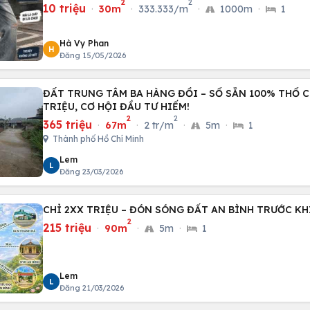
2
2
10 triệu
·
30m
·
333.333/m
·
1000m
·
1
Hà Vy Phan
H
Đăng 15/05/2026
ĐẤT TRUNG TÂM BA HÀNG ĐỒI – SỔ SẴN 100% THỔ CƯ
TRIỆU, CƠ HỘI ĐẦU TƯ HIẾM!
2
2
365 triệu
·
67m
·
2 tr/m
·
5m
·
1
Thành phố Hồ Chí Minh
Lem
L
Đăng 23/03/2026
CHỈ 2XX TRIỆU – ĐÓN SÓNG ĐẤT AN BÌNH TRƯỚC KH
2
215 triệu
·
90m
·
5m
·
1
Lem
L
Đăng 21/03/2026