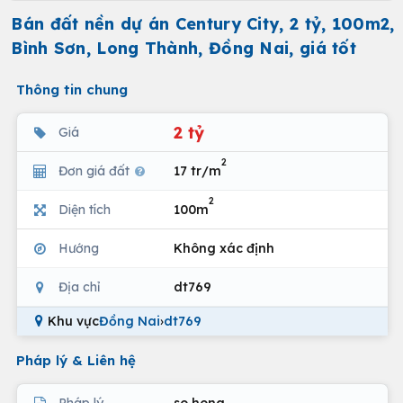
Bán đất nền dự án Century City, 2 tỷ, 100m2,
Bình Sơn, Long Thành, Đồng Nai, giá tốt
Thông tin chung
2 tỷ
Giá
2
Đơn giá đất
17 tr/m
2
Diện tích
100m
Hướng
Không xác định
Địa chỉ
dt769
Khu vực
Đồng Nai
›
dt769
Pháp lý & Liên hệ
Pháp lý
so hong