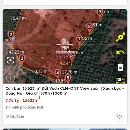
4
Cần bán 13.623 m² Đất Vườn CLN+ONT View suối || Xuân Lộc -
Đồng Nai, Giá chỉ 570tr/1000m²
2
7.76 tỷ
·
13623m
Thành phố Đồng Nai
02/08/2026