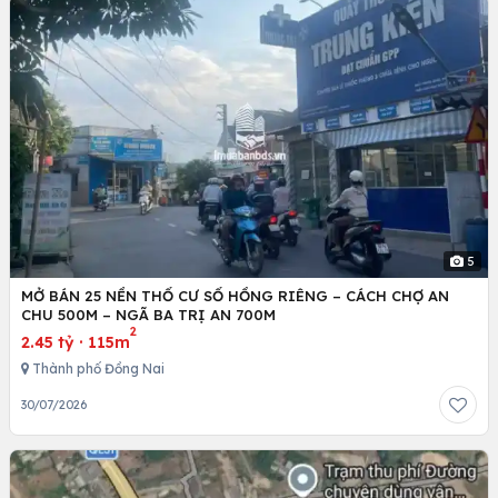
5
MỞ BÁN 25 NỀN THỔ CƯ SỔ HỒNG RIÊNG – CÁCH CHỢ AN
CHU 500M – NGÃ BA TRỊ AN 700M
2
2.45 tỷ
·
115m
Thành phố Đồng Nai
30/07/2026