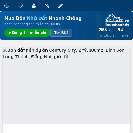
Mua Bán
Nhà Đất
Nhanh Chóng
Kênh bất động sản miễn phí, uy tín
38K+
34
+ Đăng tin miễn phí
Tìm BĐS
TIN ĐĂNG
TỈNH THÀNH