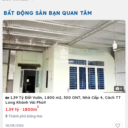
BẤT ĐỘNG SẢN BẠN QUAN TÂM
4
🏡 1,39 Tỷ Đất Vườn, 1.800 m2, 300 ONT, Nhà Cấp 4, Cách TT
Long Khánh Vài Phút!
2
1.39 tỷ
·
1800m
Thành phố Đồng Nai
02/08/2026