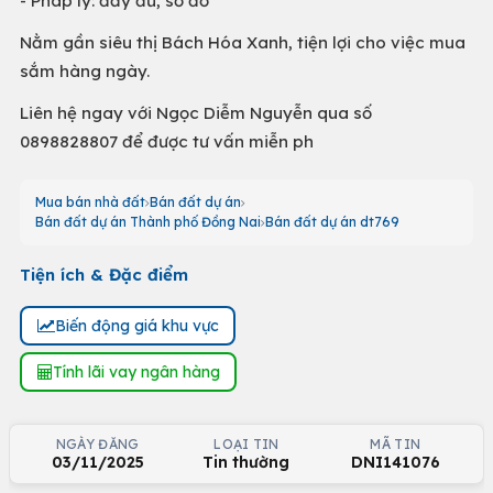
- Pháp lý: đầy đủ, sổ đỏ
Nằm gần siêu thị Bách Hóa Xanh, tiện lợi cho việc mua
sắm hàng ngày.
Liên hệ ngay với Ngọc Diễm Nguyễn qua số
0898828807 để được tư vấn miễn ph
Mua bán nhà đất
Bán đất dự án
Bán đất dự án Thành phố Đồng Nai
Bán đất dự án dt769
Tiện ích & Đặc điểm
Biến động giá khu vực
Tính lãi vay ngân hàng
NGÀY ĐĂNG
LOẠI TIN
MÃ TIN
03/11/2025
Tin thường
DNI141076