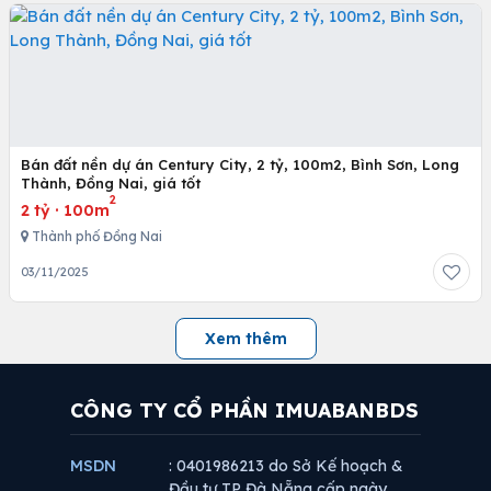
Bán đất nền dự án Century City, 2 tỷ, 100m2, Bình Sơn, Long
Thành, Đồng Nai, giá tốt
2
2 tỷ
·
100m
Thành phố Đồng Nai
03/11/2025
Xem thêm
CÔNG TY CỔ PHẦN IMUABANBDS
MSDN
: 0401986213 do Sở Kế hoạch &
Đầu tư TP Đà Nẵng cấp ngày