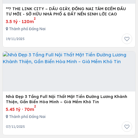
**? THE LINK CITY – DẦU GIÂY, ĐỒNG NAI TÂM ĐIỂM ĐẦU
TƯ MỚI - SỞ HỮU NHÀ PHỐ & ĐẤT NỀN SINH LỜI CAO
2
3.5 tỷ
·
120m
Thành phố Đồng Nai
19/11/2025
Nhà Đẹp 3 Tầng Full Nội Thất Mặt Tiền Đường Lương Khành
Thiện, Gần Biển Hòa Minh – Giá Mềm Khó Tin
2
5.45 tỷ
·
70m
Thành phố Đồng Nai
07/11/2025