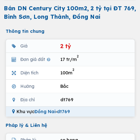
Bán DN Century City 100m2, 2 tỷ tại ĐT 769,
Bình Sơn, Long Thành, Đồng Nai
Thông tin chung
2 tỷ
Giá
2
Đơn giá đất
17 tr/m
2
Diện tích
100m
Hướng
Bắc
Địa chỉ
dt769
Khu vực
Đồng Nai
›
dt769
Pháp lý & Liên hệ
Pháp lý
so hong