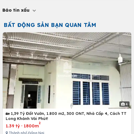
Báo tin xấu
BẤT ĐỘNG SẢN BẠN QUAN TÂM
4
🏡 1,39 Tỷ Đất Vườn, 1.800 m2, 300 ONT, Nhà Cấp 4, Cách TT
Long Khánh Vài Phút!
2
1.39 tỷ
·
1800m
Thành phố Đồng Nai