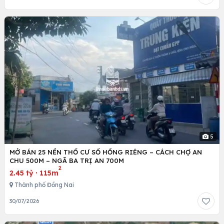
5
MỞ BÁN 25 NỀN THỔ CƯ SỔ HỒNG RIÊNG – CÁCH CHỢ AN
CHU 500M – NGÃ BA TRỊ AN 700M
2
2.45 tỷ
·
115m
Thành phố Đồng Nai
30/07/2026