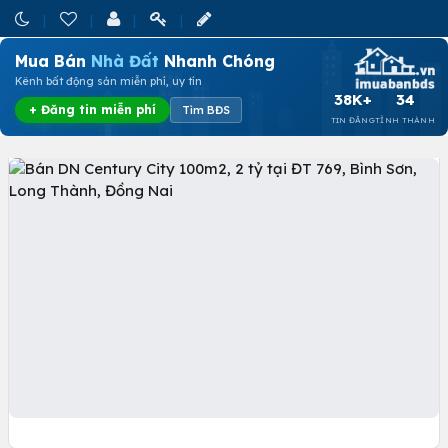
Mua Bán
Nhà Đất
Nhanh Chóng
Kênh bất động sản miễn phí, uy tín
38K+
34
+ Đăng tin miễn phí
Tìm BĐS
TIN ĐĂNG
TỈNH THÀNH