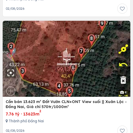
02/08/2026
4
Cần bán 13.623 m² Đất Vườn CLN+ONT View suối || Xuân Lộc -
Đồng Nai, Giá chỉ 570tr/1000m²
2
7.76 tỷ
·
13623m
Thành phố Đồng Nai
02/08/2026