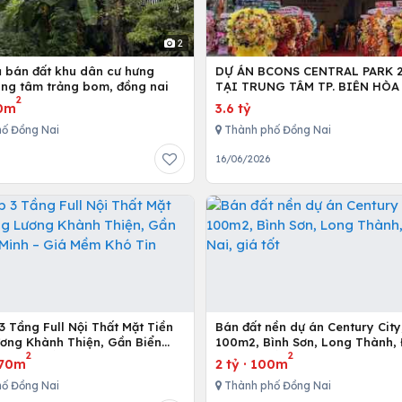
2
ủ bán đất khu dân cư hưng
DỰ ÁN BCONS CENTRAL PARK 
rung tâm trảng bom, đồng nai
TẠI TRUNG TÂM TP. BIÊN HÒA
2
0m
3.6 tỷ
ố Đồng Nai
Thành phố Đồng Nai
16/06/2026
 Tầng Full Nội Thất Mặt Tiền
Bán đất nền dự án Century City,
ơng Khành Thiện, Gần Biển
100m2, Bình Sơn, Long Thành,
2
2
 – Giá Mềm Khó Tin
Nai, giá tốt
70m
2 tỷ
·
100m
ố Đồng Nai
Thành phố Đồng Nai