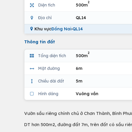
2
Diện tích
500m
Địa chỉ
QL14
Khu vực
Đồng Nai
›
QL14
Thông tin đất
2
Tổng diện tích
500m
Mặt đường
6m
Chiều dài đất
5m
Hình dáng
Vuông vắn
Vườn sầu riêng chính chủ ở Chơn Thành, Bình Phư
DT hơn 500m2, đường đất 7m, trên đất có sầu ri