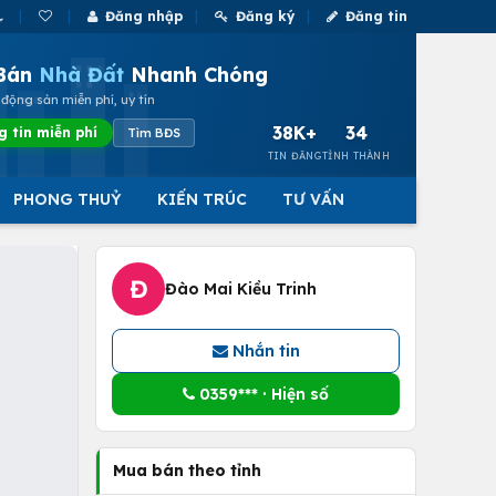
Đăng nhập
Đăng ký
Đăng tin
Bán
Nhà Đất
Nhanh Chóng
động sản miễn phí, uy tín
38K+
34
g tin miễn phí
Tìm BĐS
TIN ĐĂNG
TỈNH THÀNH
PHONG THUỶ
KIẾN TRÚC
TƯ VẤN
Đ
Đào Mai Kiều Trinh
Nhắn tin
0359*** · Hiện số
Mua bán theo tỉnh