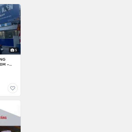
5
ỒNG
0M –