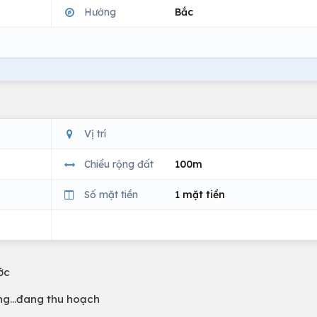
Hướng
Bắc
Vị trí
Chiều rộng đất
100m
Số mặt tiền
1 mặt tiền
ớc
êng…đang thu hoạch