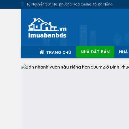
16 Nguyễn Sơn Hà, phường Hòa Cường, tp Đà Nẵng
NHÀ ĐẤT BÁN
NHÀ
TRANG CHỦ