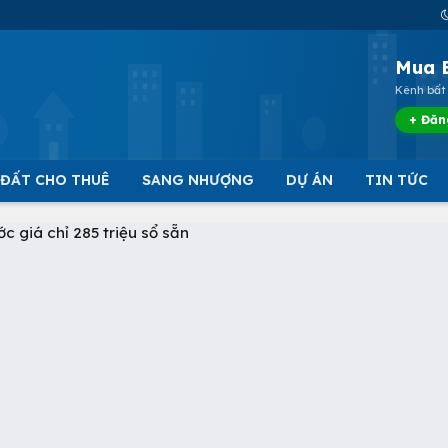
Mua 
Kênh bất 
+ Đăn
 ĐẤT CHO THUÊ
SANG NHƯỢNG
DỰ ÁN
TIN TỨC