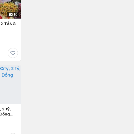
10
22 TẦNG
 2 tỷ,
 Đồng