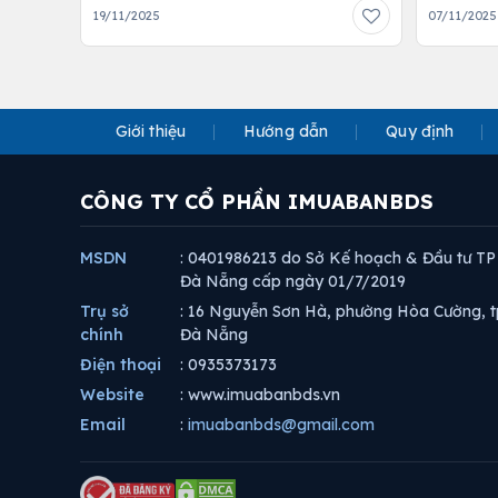
19/11/2025
07/11/2025
Giới thiệu
Hướng dẫn
Quy định
CÔNG TY CỔ PHẦN IMUABANBDS
MSDN
: 0401986213 do Sở Kế hoạch & Đầu tư TP
Đà Nẵng cấp ngày 01/7/2019
Trụ sở
: 16 Nguyễn Sơn Hà, phường Hòa Cường, t
chính
Đà Nẵng
Điện thoại
: 0935373173
Website
: www.imuabanbds.vn
Email
:
imuabanbds@gmail.com