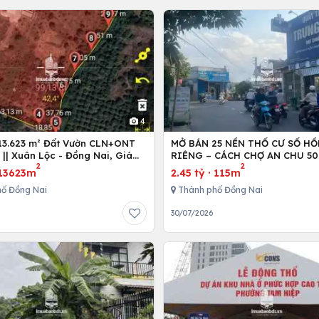
4
13.623 m² Đất Vườn CLN+ONT
MỞ BÁN 25 NỀN THỔ CƯ SỔ H
 || Xuân Lộc - Đồng Nai, Giá
RIÊNG – CÁCH CHỢ AN CHU 50
2
2
r/1000m²
NGÃ BA TRỊ AN 700M
13623m
2.45 tỷ
·
115m
ố Đồng Nai
Thành phố Đồng Nai
6
30/07/2026