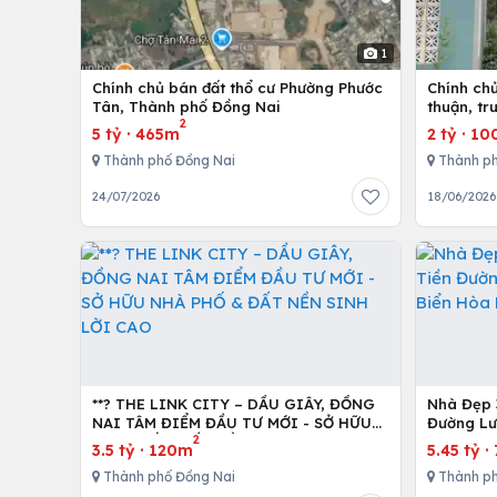
1
Chính chủ bán đất thổ cư Phường Phước
Chính ch
Tân, Thành phố Đồng Nai
thuận, t
2
5 tỷ
·
465m
2 tỷ
·
10
Thành phố Đồng Nai
Thành ph
24/07/2026
18/06/2026
**? THE LINK CITY – DẦU GIÂY, ĐỒNG
Nhà Đẹp 3
NAI TÂM ĐIỂM ĐẦU TƯ MỚI - SỞ HỮU
Đường Lư
2
NHÀ PHỐ & ĐẤT NỀN SINH LỜI CAO
Hòa Minh
3.5 tỷ
·
120m
5.45 tỷ
·
Thành phố Đồng Nai
Thành ph