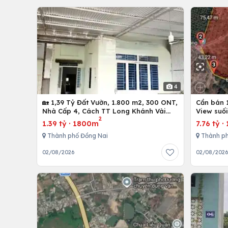
4
🏡 1,39 Tỷ Đất Vườn, 1.800 m2, 300 ONT,
Cần bán 
Nhà Cấp 4, Cách TT Long Khánh Vài
View suối
2
Phút!
chỉ 570t
1.39 tỷ
·
1800m
7.76 tỷ
·
Thành phố Đồng Nai
Thành ph
02/08/2026
02/08/202