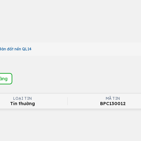
Bán đất nền QL14
hàng
LOẠI TIN
MÃ TIN
Tin thường
BPC130012