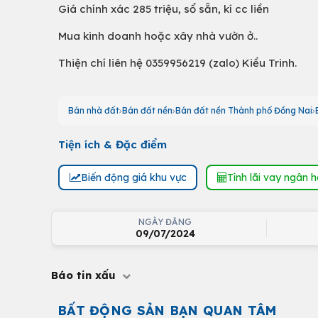
Giá chính xác 285 triệu, sổ sẵn, kí cc liền
Mua kinh doanh hoặc xây nhà vườn ở..
Thiện chí liên hệ 0359956219 (zalo) Kiều Trinh.
Bán nhà đất
Bán đất nền
Bán đất nền Thành phố Đồng Nai
Tiện ích & Đặc điểm
Biến động giá khu vực
Tính lãi vay ngân 
NGÀY ĐĂNG
09/07/2024
Báo tin xấu
BẤT ĐỘNG SẢN BẠN QUAN TÂM