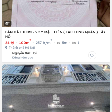
2
BÁN ĐẤT 100M - 9.5M.MẶT TIỀN.( LẠC LONG QUÂN ) TÂY
HỒ
2
2
24 tỷ
·
100m
·
237 tr/m
·
5m
·
1
Thành phố Hà Nội
Nguyễn Đức Hải
Đăng hôm qua