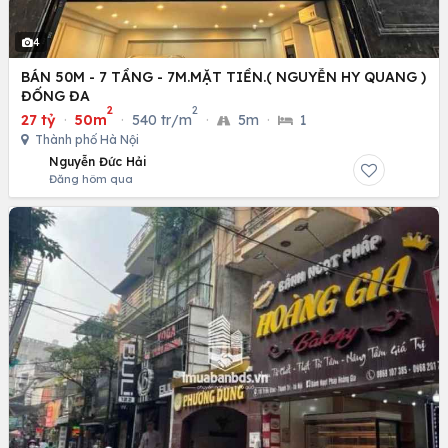
4
BÁN 50M - 7 TẦNG - 7M.MẶT TIỀN.( NGUYỄN HY QUANG )
ĐỐNG ĐA
2
2
27 tỷ
·
50m
·
540 tr/m
·
5m
·
1
Thành phố Hà Nội
Nguyễn Đức Hải
Đăng hôm qua