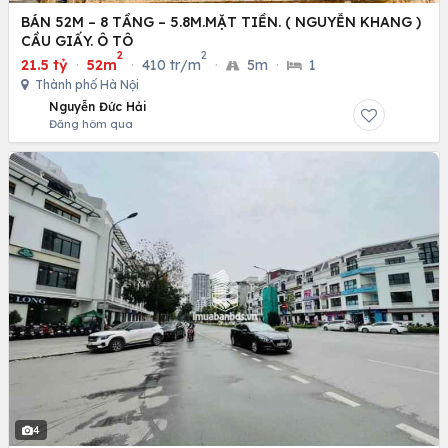
BÁN 52M – 8 TẦNG – 5.8M.MẶT TIỀN. ( NGUYỄN KHANG )
CẦU GIẤY. Ô TÔ
2
2
21.5 tỷ
·
52m
·
410 tr/m
·
5m
·
1
Thành phố Hà Nội
Nguyễn Đức Hải
Đăng hôm qua
4