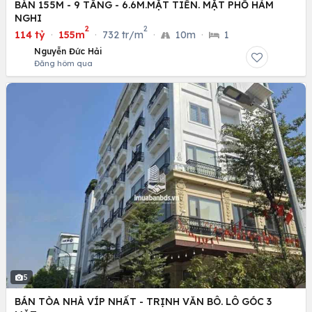
BÁN 155M - 9 TẦNG - 6.6M.MẶT TIỀN. MẶT PHỐ HÀM
NGHI
2
2
114 tỷ
·
155m
·
732 tr/m
·
10m
·
1
Nguyễn Đức Hải
Đăng hôm qua
5
BÁN TÒA NHÀ VÍP NHẤT - TRỊNH VĂN BÔ. LÔ GÓC 3