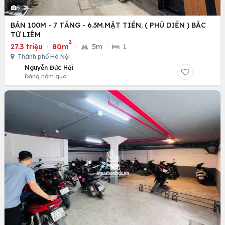
5
BÁN 100M - 7 TẦNG - 6.3M.MẶT TIỀN. ( PHÚ DIỄN ) BẮC
TỪ LIÊM
2
27.3 triệu
·
80m
·
5m
·
1
Thành phố Hà Nội
Nguyễn Đức Hải
Đăng hôm qua