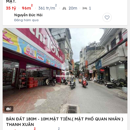
MẶT.
2
2
35 tỷ
·
96m
·
361 tr/m
·
20m
·
1
Nguyễn Đức Hải
Đăng hôm qua
2
BÁN ĐẤT 180M - 10M.MẶT TIỀN.( MẶT PHỐ QUAN NHÂN )
THANH XUÂN
2
2