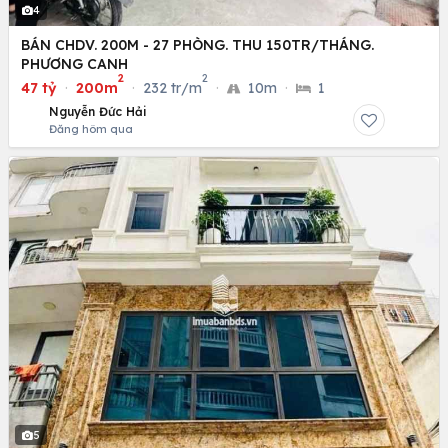
4
BÁN CHDV. 200M - 27 PHÒNG. THU 150TR/THÁNG.
PHƯƠNG CANH
2
2
47 tỷ
·
200m
·
232 tr/m
·
10m
·
1
Nguyễn Đức Hải
Đăng hôm qua
5