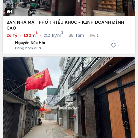
4
BÁN NHÀ MẶT PHỐ TRIỀU KHÚC – KINH DOANH ĐỈNH
CAO
2
2
26 tỷ
·
120m
·
213 tr/m
·
15m
·
1
Nguyễn Đức Hải
Đăng hôm qua