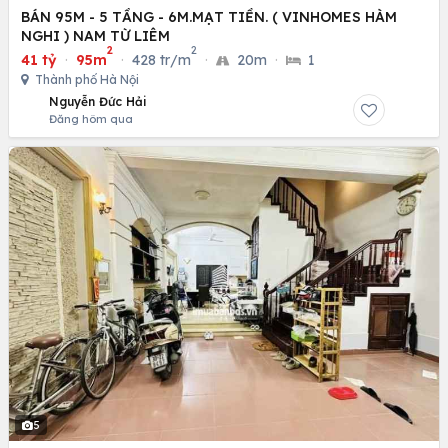
BÁN 95M - 5 TẦNG - 6M.MẠT TIỀN. ( VINHOMES HÀM
NGHI ) NAM TỪ LIÊM
2
2
41 tỷ
·
95m
·
428 tr/m
·
20m
·
1
Thành phố Hà Nội
Nguyễn Đức Hải
Đăng hôm qua
5