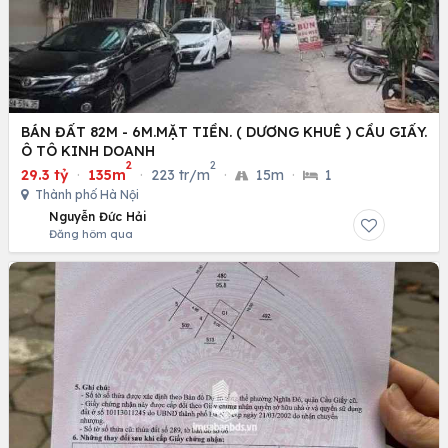
BÁN ĐẤT 82M - 6M.MẶT TIỀN. ( DƯƠNG KHUÊ ) CẦU GIẤY.
Ô TÔ KINH DOANH
2
2
29.3 tỷ
·
135m
·
223 tr/m
·
15m
·
1
Thành phố Hà Nội
Nguyễn Đức Hải
Đăng hôm qua