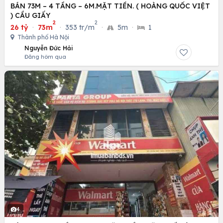
BÁN 73M – 4 TẦNG – 6M.MẶT TIỀN. ( HOÀNG QUỐC VIỆT
) CẦU GIẤY
2
2
26 tỷ
·
73m
·
353 tr/m
·
5m
·
1
Thành phố Hà Nội
Nguyễn Đức Hải
Đăng hôm qua
4