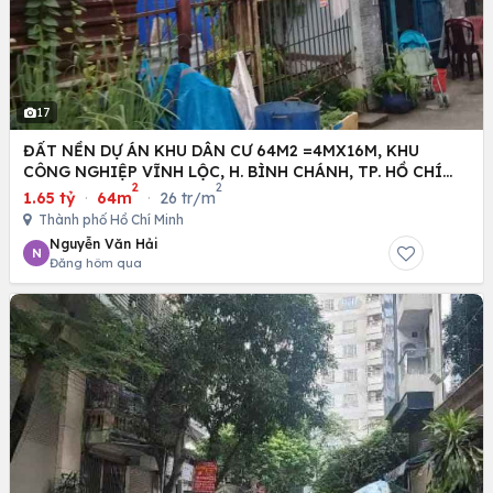
17
ĐẤT NỀN DỰ ÁN KHU DÂN CƯ 64M2 =4MX16M, KHU
CÔNG NGHIỆP VĨNH LỘC, H. BÌNH CHÁNH, TP. HỒ CHÍ
2
2
MINH
1.65 tỷ
·
64m
·
26 tr/m
Thành phố Hồ Chí Minh
Nguyễn Văn Hải
N
Đăng hôm qua