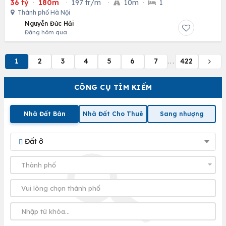
36 tỷ
·
180m
·
197 tr/m
·
10m
·
1
Thành phố Hà Nội
Nguyễn Đức Hải
Đăng hôm qua
1
2
3
4
5
6
7
422
...
CÔNG CỤ TÌM KIẾM
Nhà Đất Bán
Nhà Đất Cho Thuê
Sang nhượng
Đất ở