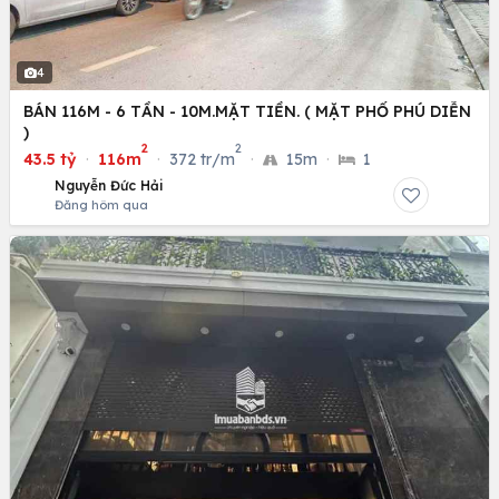
4
BÁN 116M - 6 TẦN - 10M.MẶT TIỀN. ( MẶT PHỐ PHÚ DIỄN
)
2
2
43.5 tỷ
·
116m
·
372 tr/m
·
15m
·
1
Nguyễn Đức Hải
Đăng hôm qua