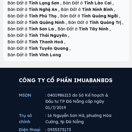
,
,
Bán Đất ở
Tỉnh Lạng Sơn
Bán Đất ở
Tỉnh Lào Cai
,
,
Bán Đất ở
Tỉnh Nghệ An
Bán Đất ở
Tỉnh Ninh Bình
,
,
Bán Đất ở
Tỉnh Phú Thọ
Bán Đất ở
Tỉnh Quảng Ngãi
,
,
Bán Đất ở
Tỉnh Quảng Ninh
Bán Đất ở
Tỉnh Quảng Trị
,
,
Bán Đất ở
Tỉnh Sơn La
Bán Đất ở
Tỉnh Tây Ninh
,
Bán Đất ở
Tỉnh Thái Nguyên
,
Bán Đất ở
Tỉnh Thanh Hoá
,
Bán Đất ở
Tỉnh Tuyên Quang
Bán Đất ở
Tỉnh Vĩnh Long
CÔNG TY CỔ PHẦN IMUABANBDS
MSDN
: 0401986213 do Sở Kế hoạch &
Đầu tư TP Đà Nẵng cấp ngày
01/7/2019
Trụ sở
: 16 Nguyễn Sơn Hà, phường Hòa
chính
Cường, tp Đà Nẵng
Điện thoại
: 0935373173