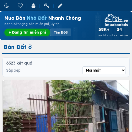
Mua Bán
Nhà Đất
Nhanh Chóng
Kênh bất động sản miễn phí, uy tín
38K+
34
+ Đăng tin miễn phí
Tìm BĐS
TIN ĐĂNG
TỈNH THÀNH
Bán Đất ở
6323 kết quả
Sắp xếp: