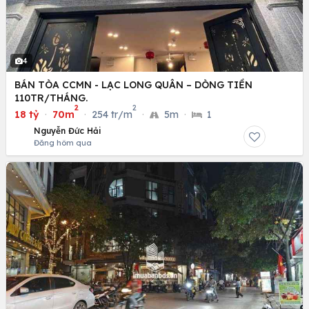
4
BÁN TÒA CCMN - LẠC LONG QUÂN – DÒNG TIỀN
110TR/THÁNG.
2
2
18 tỷ
·
70m
·
254 tr/m
·
5m
·
1
Nguyễn Đức Hải
Đăng hôm qua