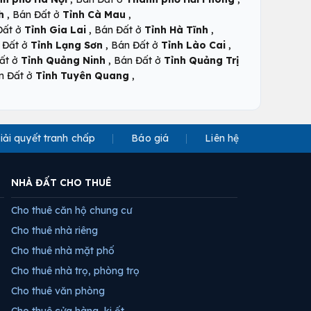
,
,
h
Bán Đất ở
Tỉnh Cà Mau
,
,
Đất ở
Tỉnh Gia Lai
Bán Đất ở
Tỉnh Hà Tĩnh
,
,
 Đất ở
Tỉnh Lạng Sơn
Bán Đất ở
Tỉnh Lào Cai
,
ất ở
Tỉnh Quảng Ninh
Bán Đất ở
Tỉnh Quảng Trị
,
n Đất ở
Tỉnh Tuyên Quang
iải quyết tranh chấp
Báo giá
Liên hệ
NHÀ ĐẤT CHO THUÊ
Cho thuê căn hộ chung cư
Cho thuê nhà riêng
Cho thuê nhà mặt phố
Cho thuê nhà trọ, phòng trọ
Cho thuê văn phòng