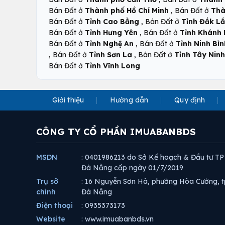
,
Bán Đất ở
Thành phố Hồ Chí Minh
Bán Đất ở
Thà
,
Bán Đất ở
Tỉnh Cao Bằng
Bán Đất ở
Tỉnh Đắk L
,
Bán Đất ở
Tỉnh Hưng Yên
Bán Đất ở
Tỉnh Khánh
,
Bán Đất ở
Tỉnh Nghệ An
Bán Đất ở
Tỉnh Ninh Bìn
,
,
Bán Đất ở
Tỉnh Sơn La
Bán Đất ở
Tỉnh Tây Ninh
Bán Đất ở
Tỉnh Vĩnh Long
Giới thiệu
Hướng dẫn
Quy định
CÔNG TY CỔ PHẦN IMUABANBDS
MSDN
: 0401986213 do Sở Kế hoạch & Đầu tư TP
Đà Nẵng cấp ngày 01/7/2019
Trụ sở
: 16 Nguyễn Sơn Hà, phường Hòa Cường, t
chính
Đà Nẵng
Điện thoại
: 0935373173
Website
: www.imuabanbds.vn