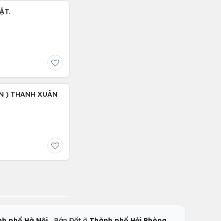
ẶT.
N ) THANH XUÂN
,
,
h phố Hà Nội
Bán Đất ở
Thành phố Hải Phòng