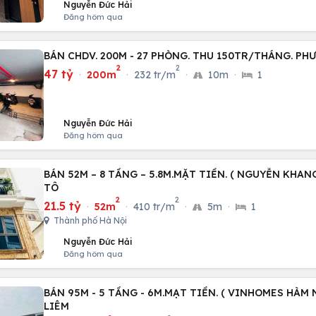
Nguyễn Đức Hải
Đăng hôm qua
BÁN CHDV. 200M - 27 PHÒNG. THU 150TR/THÁNG. P
2
2
47 tỷ
·
200m
·
232 tr/m
·
10m
·
1
Nguyễn Đức Hải
Đăng hôm qua
BÁN 52M – 8 TẦNG – 5.8M.MẶT TIỀN. ( NGUYỄN KHANG
TÔ
2
2
21.5 tỷ
·
52m
·
410 tr/m
·
5m
·
1
Thành phố Hà Nội
Nguyễn Đức Hải
Đăng hôm qua
BÁN 95M - 5 TẦNG - 6M.MẠT TIỀN. ( VINHOMES HÀM 
LIÊM