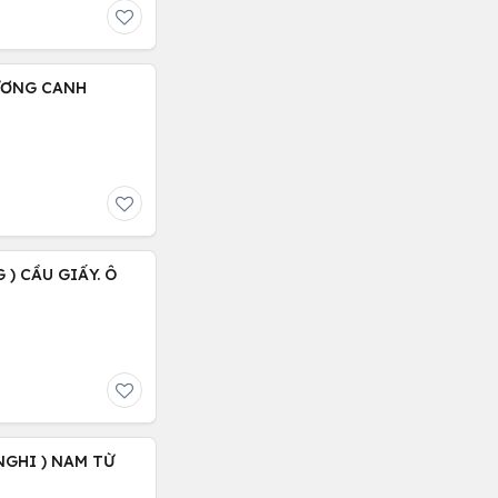
HƯƠNG CANH
 ) CẦU GIẤY. Ô
NGHI ) NAM TỪ