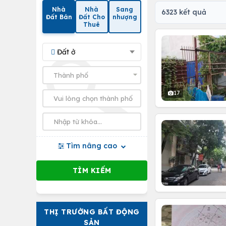
Nhà
Nhà
Sang
6323 kết quả
Đất Bán
Đất Cho
nhượng
Thuê
Đất ở
17
Tìm nâng cao
THỊ TRƯỜNG BẤT ĐỘNG
SẢN