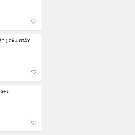
ỆT ) CẦU GIẤY
NGHI