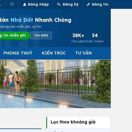
Đăng nhập
Đăng ký
Đăng tin
Bán
Nhà Đất
Nhanh Chóng
động sản miễn phí, uy tín
38K+
34
g tin miễn phí
Tìm BĐS
TIN ĐĂNG
TỈNH THÀNH
PHONG THUỶ
KIẾN TRÚC
TƯ VẤN
Lọc theo khoảng giá