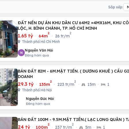
Sắp xếp:
ĐẤT NỀN DỰ ÁN KHU DÂN CƯ 64M2 =4MX16M, KHU C
LỘC, H. BÌNH CHÁNH, TP. HỒ CHÍ MINH
2
2
1.65 tỷ
·
64m
·
26 tr/m
Thành phố Hồ Chí Minh
Nguyễn Văn Hải
N
Đăng hôm qua
BÁN ĐẤT 82M - 6M.MẶT TIỀN. ( DƯƠNG KHUÊ ) CẦU GI
DOANH
2
2
29.3 tỷ
·
135m
·
223 tr/m
·
15m
·
1
Thành phố Hà Nội
Nguyễn Đức Hải
Đăng hôm qua
BÁN ĐẤT 100M - 9.5M.MẶT TIỀN.( LẠC LONG QUÂN ) T
2
2
24 tỷ
·
100m
·
237 tr/m
·
5m
·
1