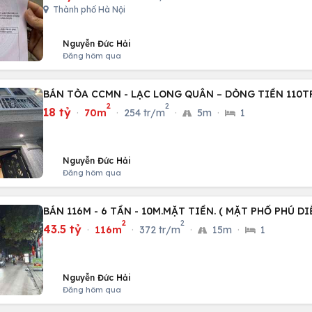
Thành phố Hà Nội
Nguyễn Đức Hải
Đăng hôm qua
BÁN TÒA CCMN - LẠC LONG QUÂN – DÒNG TIỀN 110
2
2
18 tỷ
·
70m
·
254 tr/m
·
5m
·
1
Nguyễn Đức Hải
Đăng hôm qua
BÁN 116M - 6 TẦN - 10M.MẶT TIỀN. ( MẶT PHỐ PHÚ DI
2
2
43.5 tỷ
·
116m
·
372 tr/m
·
15m
·
1
Nguyễn Đức Hải
Đăng hôm qua