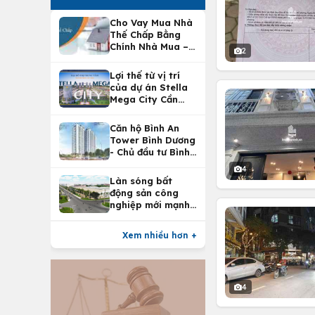
Cho Vay Mua Nhà
Thế Chấp Bằng
Chính Nhà Mua –
2
Lợi Ích Vay Mua
Nhà Tại
Lợi thế từ vị trí
Vietcombank
của dự án Stella
Mega City Cần
Thơ
Căn hộ Bình An
Tower Bình Dương
- Chủ đầu tư Bình
An Land
4
Làn sóng bất
động sản công
nghiệp mới mạnh
nhất 25 năm
Xem nhiều hơn +
4