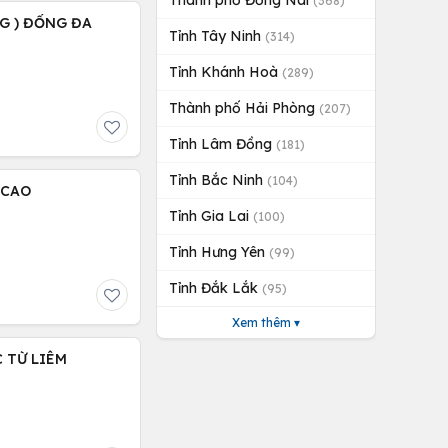
Thành phố Đồng Nai
(368)
NG ) ĐỐNG ĐA
Tỉnh Tây Ninh
(314)
Tỉnh Khánh Hoà
(289)
Thành phố Hải Phòng
(207)
Tỉnh Lâm Đồng
(181)
Tỉnh Bắc Ninh
(104)
 CAO
Tỉnh Gia Lai
(100)
Tỉnh Hưng Yên
(99)
Tỉnh Đắk Lắk
(95)
Xem thêm ▾
C TỪ LIÊM