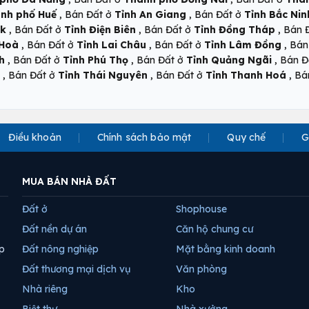
,
,
nh phố Huế
Bán Đất ở
Tỉnh An Giang
Bán Đất ở
Tỉnh Bắc Nin
,
,
,
ắk
Bán Đất ở
Tỉnh Điện Biên
Bán Đất ở
Tỉnh Đồng Tháp
Bán 
,
,
,
 Hoà
Bán Đất ở
Tỉnh Lai Châu
Bán Đất ở
Tỉnh Lâm Đồng
Bán
,
,
,
h
Bán Đất ở
Tỉnh Phú Thọ
Bán Đất ở
Tỉnh Quảng Ngãi
Bán Đ
,
,
,
Bán Đất ở
Tỉnh Thái Nguyên
Bán Đất ở
Tỉnh Thanh Hoá
Bá
Điều khoản
Chính sách bảo mật
Quy chế
G
MUA BÁN NHÀ ĐẤT
Đất ở
Shophouse
Đất nền dự án
Căn hộ chung cư
p
Đất nông nghiệp
Mặt bằng kinh doanh
Đất thương mại dịch vụ
Văn phòng
Nhà riêng
Kho