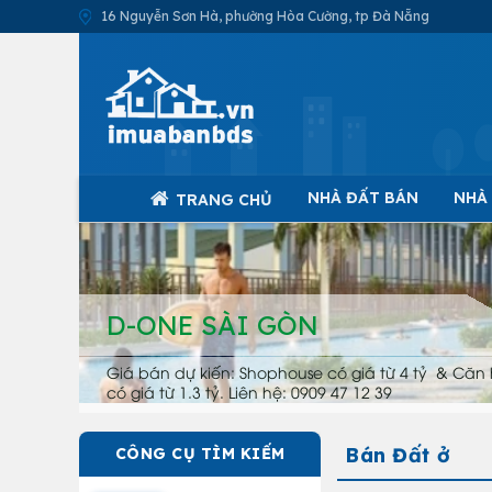
16 Nguyễn Sơn Hà, phường Hòa Cường, tp Đà Nẵng
NHÀ ĐẤT BÁN
NHÀ
TRANG CHỦ
D-ONE SÀI GÒN
Giá bán dự kiến: Shophouse có giá từ 4 tỷ & Căn 
có giá từ 1.3 tỷ. Liên hệ: 0909 47 12 39
Bán Đất ở
CÔNG CỤ TÌM KIẾM