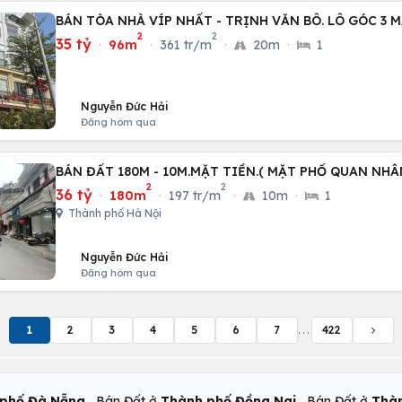
BÁN TÒA NHÀ VÍP NHẤT - TRỊNH VĂN BÔ. LÔ GÓC 3 M
2
2
35 tỷ
·
96m
·
361 tr/m
·
20m
·
1
Nguyễn Đức Hải
Đăng hôm qua
BÁN ĐẤT 180M - 10M.MẶT TIỀN.( MẶT PHỐ QUAN NHÂ
2
2
36 tỷ
·
180m
·
197 tr/m
·
10m
·
1
Thành phố Hà Nội
Nguyễn Đức Hải
Đăng hôm qua
1
2
3
4
5
6
7
...
422
,
,
phố Đà Nẵng
Bán Đất ở
Thành phố Đồng Nai
Bán Đất ở
Thàn