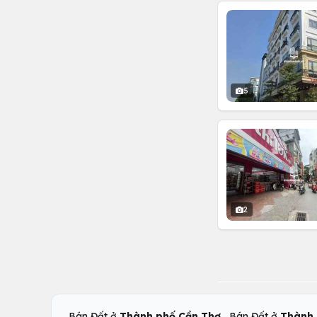
5
2
,
Bán Đất ở
Thành phố Cần Thơ
Bán Đất ở
Thành 