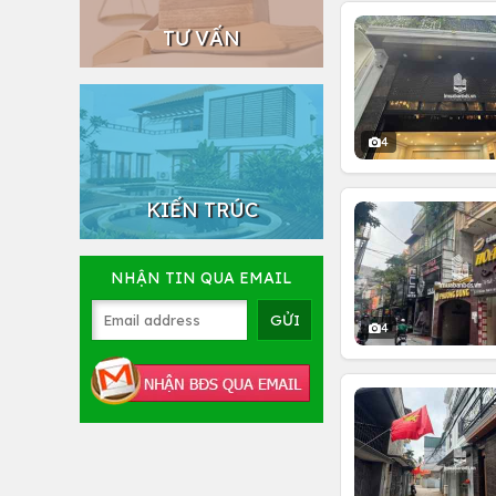
TƯ VẤN
4
KIẾN TRÚC
NHẬN TIN QUA EMAIL
4