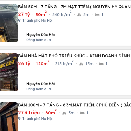
BÁN 50M - 7 TẦNG - 7M.MẶT TIỀN.( NGUYỄN HY QUA
2
2
27 tỷ
·
50m
·
540 tr/m
·
5m
·
1
Thành phố Hà Nội
Nguyễn Đức Hải
Đăng hôm qua
BÁN NHÀ MẶT PHỐ TRIỀU KHÚC – KINH DOANH ĐỈNH
2
2
26 tỷ
·
120m
·
213 tr/m
·
15m
·
1
Nguyễn Đức Hải
Đăng hôm qua
BÁN 100M - 7 TẦNG - 6.3M.MẶT TIỀN. ( PHÚ DIỄN ) BẮ
2
27.3 triệu
·
80m
·
5m
·
1
Thành phố Hà Nội