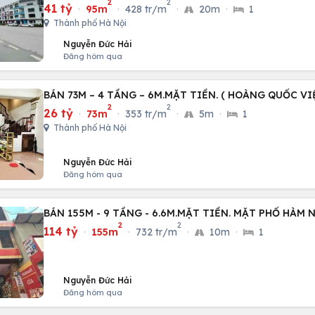
2
2
41 tỷ
·
95m
·
428 tr/m
·
20m
·
1
Thành phố Hà Nội
Nguyễn Đức Hải
Đăng hôm qua
BÁN 73M – 4 TẦNG – 6M.MẶT TIỀN. ( HOÀNG QUỐC VI
2
2
26 tỷ
·
73m
·
353 tr/m
·
5m
·
1
Thành phố Hà Nội
Nguyễn Đức Hải
Đăng hôm qua
BÁN 155M - 9 TẦNG - 6.6M.MẶT TIỀN. MẶT PHỐ HÀM 
2
2
114 tỷ
·
155m
·
732 tr/m
·
10m
·
1
Nguyễn Đức Hải
Đăng hôm qua