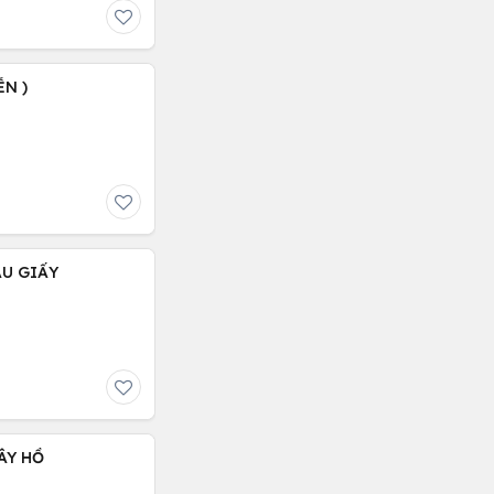
ỄN )
ẦU GIẤY
ÂY HỒ