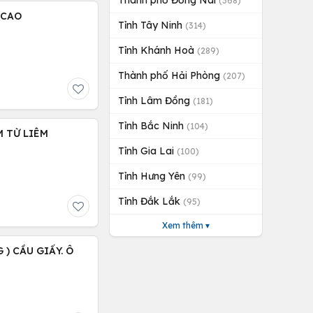
Thành phố Đồng Nai
(368)
 CAO
Tỉnh Tây Ninh
(314)
Tỉnh Khánh Hoà
(289)
Thành phố Hải Phòng
(207)
Tỉnh Lâm Đồng
(181)
Tỉnh Bắc Ninh
(104)
M TỪ LIÊM
Tỉnh Gia Lai
(100)
Tỉnh Hưng Yên
(99)
Tỉnh Đắk Lắk
(95)
Xem thêm ▾
 ) CẦU GIẤY. Ô