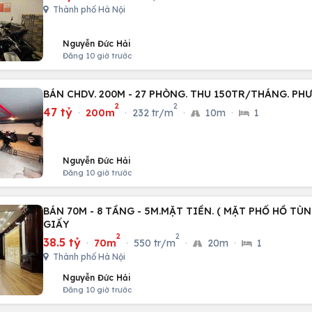
Thành phố Hà Nội
Nguyễn Đức Hải
Đăng 10 giờ trước
BÁN CHDV. 200M - 27 PHÒNG. THU 150TR/THÁNG. P
2
2
47 tỷ
·
200m
·
232 tr/m
·
10m
·
1
Nguyễn Đức Hải
Đăng 10 giờ trước
BÁN 70M - 8 TẦNG - 5M.MẶT TIỀN. ( MẶT PHỐ HỒ TÙ
GIẤY
2
2
38.5 tỷ
·
70m
·
550 tr/m
·
20m
·
1
Thành phố Hà Nội
Nguyễn Đức Hải
Đăng 10 giờ trước