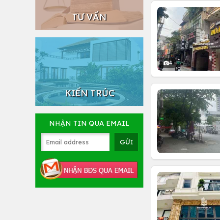
TƯ VẤN
4
KIẾN TRÚC
NHẬN TIN QUA EMAIL