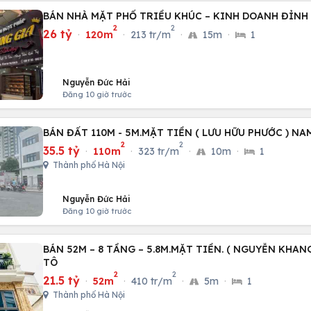
BÁN NHÀ MẶT PHỐ TRIỀU KHÚC – KINH DOANH ĐỈNH
2
2
26 tỷ
·
120m
·
213 tr/m
·
15m
·
1
Nguyễn Đức Hải
Đăng 10 giờ trước
BÁN ĐẤT 110M - 5M.MẶT TIỀN ( LƯU HỮU PHƯỚC ) NA
2
2
35.5 tỷ
·
110m
·
323 tr/m
·
10m
·
1
Thành phố Hà Nội
Nguyễn Đức Hải
Đăng 10 giờ trước
BÁN 52M – 8 TẦNG – 5.8M.MẶT TIỀN. ( NGUYỄN KHANG
TÔ
2
2
21.5 tỷ
·
52m
·
410 tr/m
·
5m
·
1
Thành phố Hà Nội