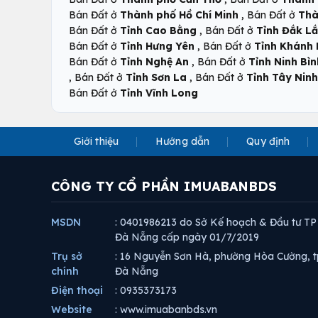
,
Bán Đất ở
Thành phố Hồ Chí Minh
Bán Đất ở
Thà
,
Bán Đất ở
Tỉnh Cao Bằng
Bán Đất ở
Tỉnh Đắk L
,
Bán Đất ở
Tỉnh Hưng Yên
Bán Đất ở
Tỉnh Khánh
,
Bán Đất ở
Tỉnh Nghệ An
Bán Đất ở
Tỉnh Ninh Bìn
,
,
Bán Đất ở
Tỉnh Sơn La
Bán Đất ở
Tỉnh Tây Ninh
Bán Đất ở
Tỉnh Vĩnh Long
Giới thiệu
Hướng dẫn
Quy định
CÔNG TY CỔ PHẦN IMUABANBDS
MSDN
: 0401986213 do Sở Kế hoạch & Đầu tư TP
Đà Nẵng cấp ngày 01/7/2019
Trụ sở
: 16 Nguyễn Sơn Hà, phường Hòa Cường, t
chính
Đà Nẵng
Điện thoại
: 0935373173
Website
: www.imuabanbds.vn