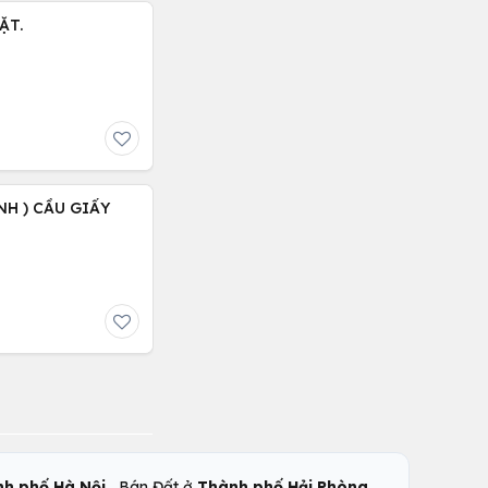
ẶT.
NH ) CẦU GIẤY
,
,
h phố Hà Nội
Bán Đất ở
Thành phố Hải Phòng