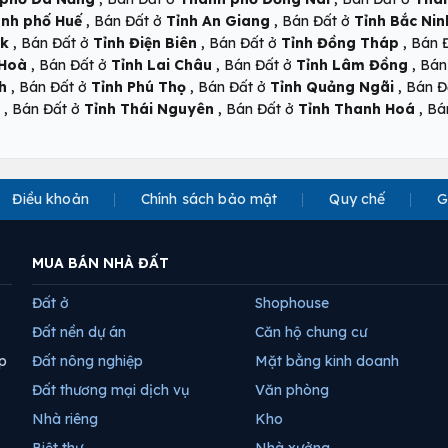
,
,
nh phố Huế
Bán Đất ở
Tỉnh An Giang
Bán Đất ở
Tỉnh Bắc Nin
,
,
,
ắk
Bán Đất ở
Tỉnh Điện Biên
Bán Đất ở
Tỉnh Đồng Tháp
Bán 
,
,
,
 Hoà
Bán Đất ở
Tỉnh Lai Châu
Bán Đất ở
Tỉnh Lâm Đồng
Bán
,
,
,
h
Bán Đất ở
Tỉnh Phú Thọ
Bán Đất ở
Tỉnh Quảng Ngãi
Bán Đ
,
,
,
Bán Đất ở
Tỉnh Thái Nguyên
Bán Đất ở
Tỉnh Thanh Hoá
Bá
Điều khoản
Chính sách bảo mật
Quy chế
G
MUA BÁN NHÀ ĐẤT
Đất ở
Shophouse
Đất nền dự án
Căn hộ chung cư
p
Đất nông nghiệp
Mặt bằng kinh doanh
Đất thương mại dịch vụ
Văn phòng
Nhà riêng
Kho