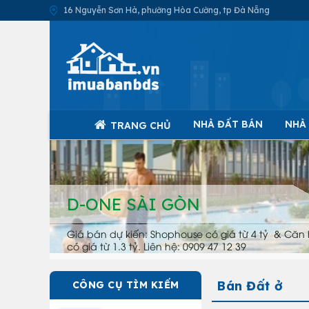
16 Nguyễn Sơn Hà, phường Hòa Cường, tp Đà Nẵng
NHÀ ĐẤT BÁN
NHÀ
TRANG CHỦ
D-ONE SÀI GÒN
Giá bán dự kiến: Shophouse có giá từ 4 tỷ & Căn 
có giá từ 1.3 tỷ. Liên hệ: 0909 47 12 39
Bán Đất ở
CÔNG CỤ TÌM KIẾM