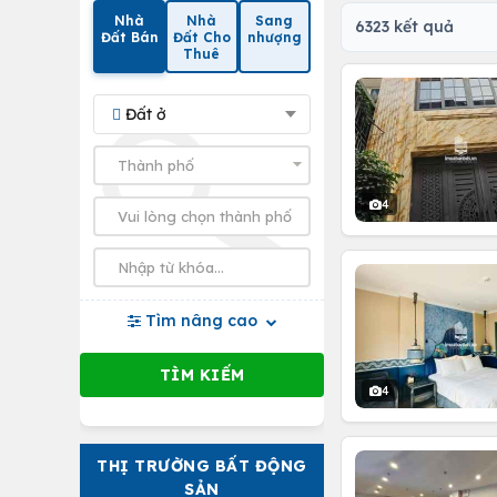
Nhà
Nhà
Sang
6323 kết quả
Đất Bán
Đất Cho
nhượng
Thuê
Đất ở
4
Tìm nâng cao
4
THỊ TRƯỜNG BẤT ĐỘNG
SẢN