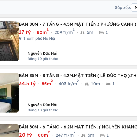
Sắp xếp:
BÁN 80M - 7 TẦNG - 4.5M.MẶT TIỀN.( PHƯƠNG CANH 
2
2
17 tỷ
·
80m
·
209 tr/m
·
5m
·
1
Thành phố Hà Nội
Nguyễn Đức Hải
Đăng 10 giờ trước
BÁN 85M - 8 TẦNG - 4.2M.MẶT TIỀN.( LÊ ĐỨC THỌ ).
2
2
34.5 tỷ
·
85m
·
403 tr/m
·
10m
·
1
Nguyễn Đức Hải
Đăng 10 giờ trước
BÁN 80M - 6 TẦNG - 6.2M.MẶT TIỀN. ( NGUYỄN KHANG
2
2
20 tỷ
·
80m
·
247 tr/m
·
5m
·
1