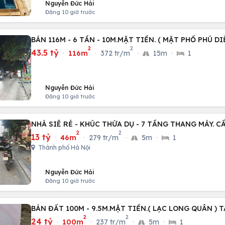
Nguyễn Đức Hải
Đăng 10 giờ trước
BÁN 116M - 6 TẦN - 10M.MẶT TIỀN. ( MẶT PHỐ PHÚ DI
2
2
43.5 tỷ
·
116m
·
372 tr/m
·
15m
·
1
Nguyễn Đức Hải
Đăng 10 giờ trước
NHÀ SIÊ RẺ - KHÚC THỪA DỤ - 7 TẦNG THANG MÁY. C
2
2
13 tỷ
·
46m
·
279 tr/m
·
5m
·
1
Thành phố Hà Nội
Nguyễn Đức Hải
Đăng 10 giờ trước
BÁN ĐẤT 100M - 9.5M.MẶT TIỀN.( LẠC LONG QUÂN ) T
2
2
24 tỷ
·
100m
·
237 tr/m
·
5m
·
1