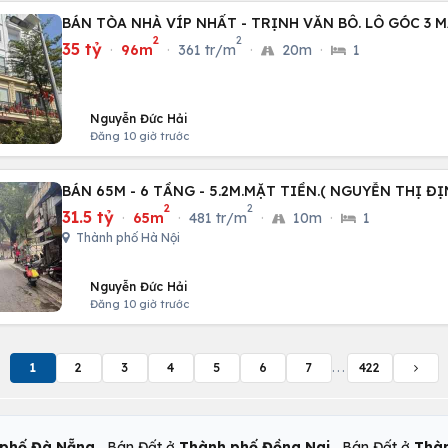
BÁN TÒA NHÀ VÍP NHẤT - TRỊNH VĂN BÔ. LÔ GÓC 3 M
2
2
35 tỷ
·
96m
·
361 tr/m
·
20m
·
1
Nguyễn Đức Hải
Đăng 10 giờ trước
BÁN 65M - 6 TẦNG - 5.2M.MẶT TIỀN.( NGUYỄN THỊ ĐỊ
2
2
31.5 tỷ
·
65m
·
481 tr/m
·
10m
·
1
Thành phố Hà Nội
Nguyễn Đức Hải
Đăng 10 giờ trước
1
2
3
4
5
6
7
...
422
,
,
phố Đà Nẵng
Bán Đất ở
Thành phố Đồng Nai
Bán Đất ở
Thàn