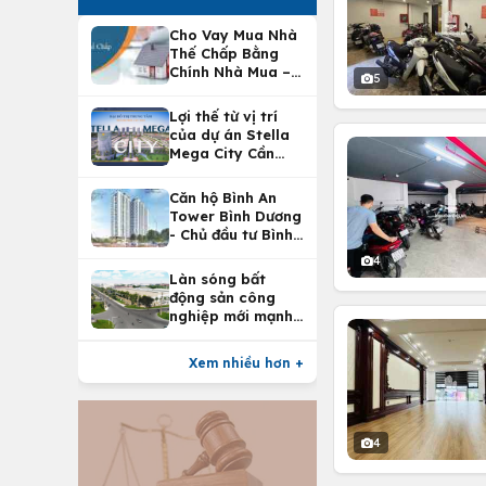
Cho Vay Mua Nhà
Thế Chấp Bằng
Chính Nhà Mua –
5
Lợi Ích Vay Mua
Nhà Tại
Lợi thế từ vị trí
Vietcombank
của dự án Stella
Mega City Cần
Thơ
Căn hộ Bình An
Tower Bình Dương
- Chủ đầu tư Bình
An Land
4
Làn sóng bất
động sản công
nghiệp mới mạnh
nhất 25 năm
Xem nhiều hơn +
4