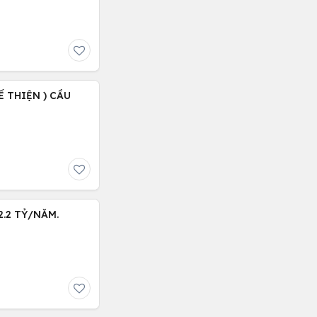
Ế THIỆN ) CẦU
.2 TỶ/NĂM.