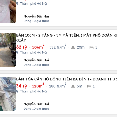
Thành phố Hà Nội
Nguyễn Đức Hải
Đăng 10 giờ trước
BÁN 106M - 2 TẦNG - 5M.MẶ TIỀN. ( MẶT PHỐ DOÃN K
GIẤY
2
2
62 tỷ
·
106m
·
582 tr/m
·
20m
·
1
Thành phố Hà Nội
Nguyễn Đức Hải
Đăng 10 giờ trước
BÁN TÒA CĂN HỘ DÒNG TIỀN BA ĐÌNH - DOANH THU 2
2
2
34 tỷ
·
120m
·
280 tr/m
·
5m
·
1
Thành phố Hà Nội
Nguyễn Đức Hải
Đăng 10 giờ trước