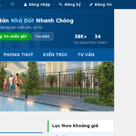
Đăng nhập
Đăng ký
Đăng tin
Bán
Nhà Đất
Nhanh Chóng
động sản miễn phí, uy tín
38K+
34
g tin miễn phí
Tìm BĐS
TIN ĐĂNG
TỈNH THÀNH
PHONG THUỶ
KIẾN TRÚC
TƯ VẤN
Lọc theo khoảng giá