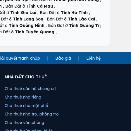
,
,
h
Bán Đất ở
Tỉnh Cà Mau
,
,
Đất ở
Tỉnh Gia Lai
Bán Đất ở
Tỉnh Hà Tĩnh
,
,
 Đất ở
Tỉnh Lạng Sơn
Bán Đất ở
Tỉnh Lào Cai
,
ất ở
Tỉnh Quảng Ninh
Bán Đất ở
Tỉnh Quảng Trị
,
n Đất ở
Tỉnh Tuyên Quang
iải quyết tranh chấp
Báo giá
Liên hệ
NHÀ ĐẤT CHO THUÊ
Cho thuê căn hộ chung cư
Cho thuê nhà riêng
Cho thuê nhà mặt phố
Cho thuê nhà trọ, phòng trọ
Cho thuê văn phòng