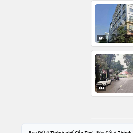
5
4
,
Bán Đất ở
Thành phố Cần Thơ
Bán Đất ở
Thành 