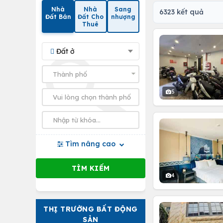
Nhà
Nhà
Sang
6323 kết quả
Đất Bán
Đất Cho
nhượng
Thuê
Đất ở
5
Tìm nâng cao
4
THỊ TRƯỜNG BẤT ĐỘNG
SẢN