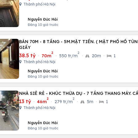
Thành phố Hà Nội
Nguyễn Đức Hải
Đăng 10 giờ trước
BÁN 70M - 8 TẦNG - 5M.MẶT TIỀN. ( MẶT PHỐ HỒ TÙ
GIẤY
2
2
38.5 tỷ
·
70m
·
550 tr/m
·
20m
·
1
Thành phố Hà Nội
Nguyễn Đức Hải
Đăng 10 giờ trước
NHÀ SIÊ RẺ - KHÚC THỪA DỤ - 7 TẦNG THANG MÁY. C
2
2
13 tỷ
·
46m
·
279 tr/m
·
5m
·
1
Thành phố Hà Nội
Nguyễn Đức Hải
Đăng 10 giờ trước