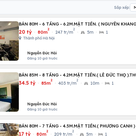
Sắp xếp:
BÁN 80M - 6 TẦNG - 6.2M.MẶT TIỀN. ( NGUYỄN KHANG
2
2
20 tỷ
·
80m
·
247 tr/m
·
5m
·
1
Thành phố Hà Nội
Nguyễn Đức Hải
Đăng 10 giờ trước
BÁN 85M - 8 TẦNG - 4.2M.MẶT TIỀN.( LÊ ĐỨC THỌ ).
2
2
34.5 tỷ
·
85m
·
403 tr/m
·
10m
·
1
Nguyễn Đức Hải
Đăng 10 giờ trước
BÁN 80M - 7 TẦNG - 4.5M.MẶT TIỀN.( PHƯƠNG CANH 
2
2
17 tỷ
·
80m
·
209 tr/m
·
5m
·
1