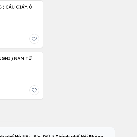
 ) CẦU GIẤY. Ô
NGHI ) NAM TỪ
,
,
h phố Hà Nội
Bán Đất ở
Thành phố Hải Phòng