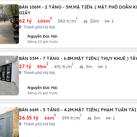
BÁN 106M - 2 TẦNG - 5M.MẶ TIỀN. ( MẶT PHỐ DOÃN K
GIẤY
2
2
62 tỷ
·
106m
·
582 tr/m
·
20m
·
1
Thành phố Hà Nội
Nguyễn Đức Hải
Đăng 10 giờ trước
BÁN 55M - 7 TẦNG - 6.8M.MẶT TIỀN.( THỤY KHUÊ ) TÂ
2
2
27 tỷ
·
55m
·
491 tr/m
·
5m
·
1
Thành phố Hà Nội
Nguyễn Đức Hải
Đăng 10 giờ trước
BÁN 66M - 5 TẦNG - 4.2M.MẶT TIỀN.( PHẠM TUẤN TÀI
2
2
26.35 tỷ
·
66m
·
399 tr/m
·
5m
·
1
Thành phố Hà Nội