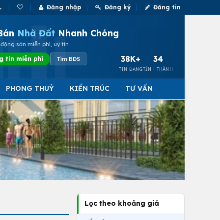
Đăng nhập
Đăng ký
Đăng tin
Bán
Nhà Đất
Nhanh Chóng
động sản miễn phí, uy tín
38K+
34
g tin miễn phí
Tìm BĐS
TIN ĐĂNG
TỈNH THÀNH
PHONG THUỶ
KIẾN TRÚC
TƯ VẤN
Lọc theo khoảng giá