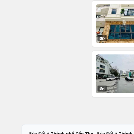
5
4
,
Bán Đất ở
Thành phố Cần Thơ
Bán Đất ở
Thành 