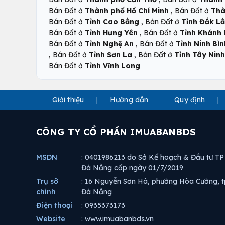
,
Bán Đất ở
Thành phố Hồ Chí Minh
Bán Đất ở
Thà
,
Bán Đất ở
Tỉnh Cao Bằng
Bán Đất ở
Tỉnh Đắk L
,
Bán Đất ở
Tỉnh Hưng Yên
Bán Đất ở
Tỉnh Khánh
,
Bán Đất ở
Tỉnh Nghệ An
Bán Đất ở
Tỉnh Ninh Bìn
,
,
Bán Đất ở
Tỉnh Sơn La
Bán Đất ở
Tỉnh Tây Ninh
Bán Đất ở
Tỉnh Vĩnh Long
Giới thiệu
Hướng dẫn
Quy định
CÔNG TY CỔ PHẦN IMUABANBDS
MSDN
: 0401986213 do Sở Kế hoạch & Đầu tư TP
Đà Nẵng cấp ngày 01/7/2019
Trụ sở
: 16 Nguyễn Sơn Hà, phường Hòa Cường, t
chính
Đà Nẵng
Điện thoại
: 0935373173
Website
: www.imuabanbds.vn