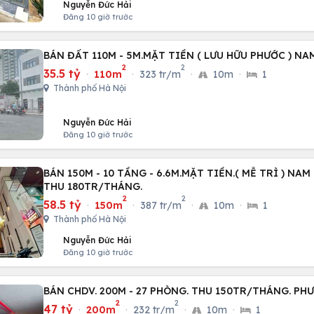
Nguyễn Đức Hải
Đăng 10 giờ trước
BÁN ĐẤT 110M - 5M.MẶT TIỀN ( LƯU HỮU PHƯỚC ) NA
2
2
35.5 tỷ
·
110m
·
323 tr/m
·
10m
·
1
Thành phố Hà Nội
Nguyễn Đức Hải
Đăng 10 giờ trước
BÁN 150M - 10 TẦNG - 6.6M.MẶT TIỀN.( MỄ TRÌ ) NAM
THU 180TR/THÁNG.
2
2
58.5 tỷ
·
150m
·
387 tr/m
·
10m
·
1
Thành phố Hà Nội
Nguyễn Đức Hải
Đăng 10 giờ trước
BÁN CHDV. 200M - 27 PHÒNG. THU 150TR/THÁNG. P
2
2
47 tỷ
·
200m
·
232 tr/m
·
10m
·
1