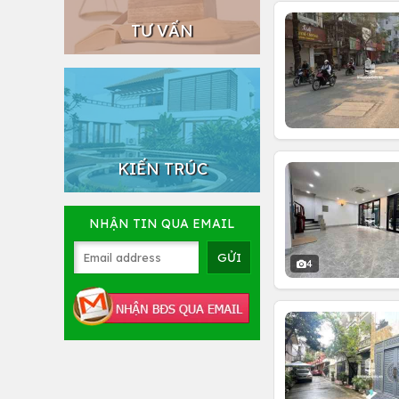
TƯ VẤN
KIẾN TRÚC
NHẬN TIN QUA EMAIL
4