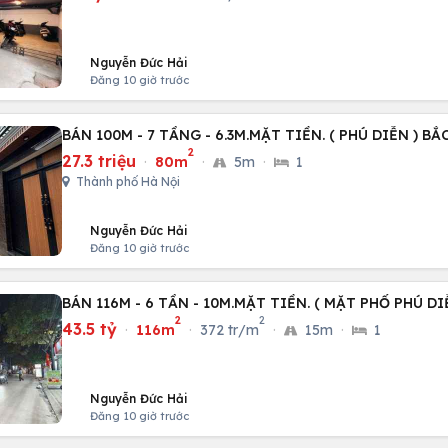
Nguyễn Đức Hải
Đăng 10 giờ trước
BÁN 100M - 7 TẦNG - 6.3M.MẶT TIỀN. ( PHÚ DIỄN ) BẮ
2
27.3 triệu
·
80m
·
5m
·
1
Thành phố Hà Nội
Nguyễn Đức Hải
Đăng 10 giờ trước
BÁN 116M - 6 TẦN - 10M.MẶT TIỀN. ( MẶT PHỐ PHÚ DI
2
2
43.5 tỷ
·
116m
·
372 tr/m
·
15m
·
1
Nguyễn Đức Hải
Đăng 10 giờ trước