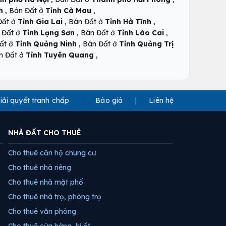
,
,
h
Bán Đất ở
Tỉnh Cà Mau
,
,
Đất ở
Tỉnh Gia Lai
Bán Đất ở
Tỉnh Hà Tĩnh
,
,
 Đất ở
Tỉnh Lạng Sơn
Bán Đất ở
Tỉnh Lào Cai
,
ất ở
Tỉnh Quảng Ninh
Bán Đất ở
Tỉnh Quảng Trị
,
n Đất ở
Tỉnh Tuyên Quang
iải quyết tranh chấp
Báo giá
Liên hệ
NHÀ ĐẤT CHO THUÊ
Cho thuê căn hộ chung cư
Cho thuê nhà riêng
Cho thuê nhà mặt phố
Cho thuê nhà trọ, phòng trọ
Cho thuê văn phòng