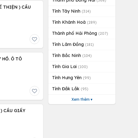
Thành phố Đồng Nai
(368)
Ế THIỆN ) CẦU
Tỉnh Tây Ninh
(314)
Tỉnh Khánh Hoà
(289)
Thành phố Hải Phòng
(207)
Tỉnh Lâm Đồng
(181)
Tỉnh Bắc Ninh
(104)
Y HỒ. Ô TÔ
Tỉnh Gia Lai
(100)
Tỉnh Hưng Yên
(99)
Tỉnh Đắk Lắk
(95)
Xem thêm ▾
 ) CẦU GIẤY