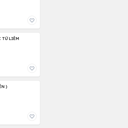
C TỪ LIÊM
ỄN )