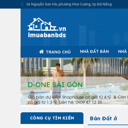
16 Nguyễn Sơn Hà, phường Hòa Cường, tp Đà Nẵng
NHÀ ĐẤT BÁN
NHÀ
TRANG CHỦ
D-ONE SÀI GÒN
Giá bán dự kiến: Shophouse có giá từ 4 tỷ & Căn 
có giá từ 1.3 tỷ. Liên hệ: 0909 47 12 39
Bán Đất ở
CÔNG CỤ TÌM KIẾM