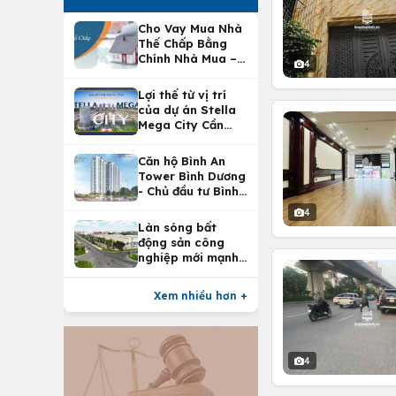
Cho Vay Mua Nhà
Thế Chấp Bằng
Chính Nhà Mua –
4
Lợi Ích Vay Mua
Nhà Tại
Lợi thế từ vị trí
Vietcombank
của dự án Stella
Mega City Cần
Thơ
Căn hộ Bình An
Tower Bình Dương
- Chủ đầu tư Bình
An Land
4
Làn sóng bất
động sản công
nghiệp mới mạnh
nhất 25 năm
Xem nhiều hơn +
4