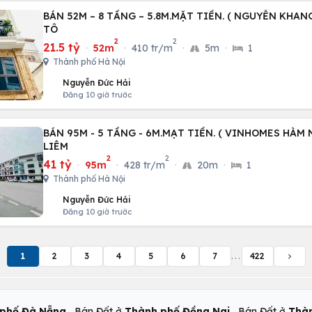
BÁN 52M – 8 TẦNG – 5.8M.MẶT TIỀN. ( NGUYỄN KHANG
TÔ
2
2
21.5 tỷ
·
52m
·
410 tr/m
·
5m
·
1
Thành phố Hà Nội
Nguyễn Đức Hải
Đăng 10 giờ trước
BÁN 95M - 5 TẦNG - 6M.MẠT TIỀN. ( VINHOMES HÀM 
LIÊM
2
2
41 tỷ
·
95m
·
428 tr/m
·
20m
·
1
Thành phố Hà Nội
Nguyễn Đức Hải
Đăng 10 giờ trước
1
2
3
4
5
6
7
...
422
,
,
phố Đà Nẵng
Bán Đất ở
Thành phố Đồng Nai
Bán Đất ở
Thàn