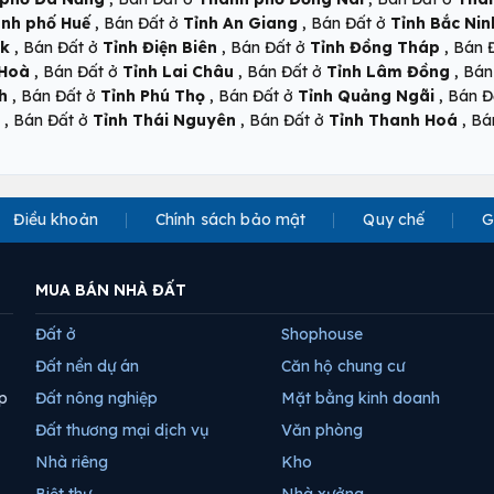
,
,
nh phố Huế
Bán Đất ở
Tỉnh An Giang
Bán Đất ở
Tỉnh Bắc Nin
,
,
,
ắk
Bán Đất ở
Tỉnh Điện Biên
Bán Đất ở
Tỉnh Đồng Tháp
Bán 
,
,
,
 Hoà
Bán Đất ở
Tỉnh Lai Châu
Bán Đất ở
Tỉnh Lâm Đồng
Bán
,
,
,
h
Bán Đất ở
Tỉnh Phú Thọ
Bán Đất ở
Tỉnh Quảng Ngãi
Bán Đ
,
,
,
Bán Đất ở
Tỉnh Thái Nguyên
Bán Đất ở
Tỉnh Thanh Hoá
Bá
Điều khoản
Chính sách bảo mật
Quy chế
G
MUA BÁN NHÀ ĐẤT
Đất ở
Shophouse
Đất nền dự án
Căn hộ chung cư
p
Đất nông nghiệp
Mặt bằng kinh doanh
Đất thương mại dịch vụ
Văn phòng
Nhà riêng
Kho