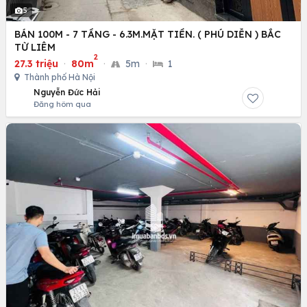
5
BÁN 100M - 7 TẦNG - 6.3M.MẶT TIỀN. ( PHÚ DIỄN ) BẮC
TỪ LIÊM
2
27.3 triệu
·
80m
·
5m
·
1
Thành phố Hà Nội
Nguyễn Đức Hải
Đăng hôm qua