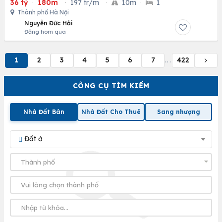
36 tỷ
·
180m
·
197 tr/m
·
10m
·
1
Thành phố Hà Nội
Nguyễn Đức Hải
Đăng hôm qua
1
2
3
4
5
6
7
422
...
CÔNG CỤ TÌM KIẾM
Nhà Đất Bán
Nhà Đất Cho Thuê
Sang nhượng
Đất ở