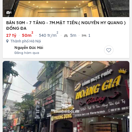
4
BÁN 50M - 7 TẦNG - 7M.MẶT TIỀN.( NGUYỄN HY QUANG )
ĐỐNG ĐA
2
2
27 tỷ
·
50m
·
540 tr/m
·
5m
·
1
Thành phố Hà Nội
Nguyễn Đức Hải
Đăng hôm qua