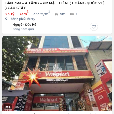
BÁN 73M – 4 TẦNG – 6M.MẶT TIỀN. ( HOÀNG QUỐC VIỆT
) CẦU GIẤY
2
2
26 tỷ
·
73m
·
353 tr/m
·
5m
·
1
Thành phố Hà Nội
Nguyễn Đức Hải
Đăng hôm qua
4