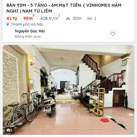
BÁN 95M - 5 TẦNG - 6M.MẠT TIỀN. ( VINHOMES HÀM
NGHI ) NAM TỪ LIÊM
2
2
41 tỷ
·
95m
·
428 tr/m
·
20m
·
1
Thành phố Hà Nội
Nguyễn Đức Hải
Đăng hôm qua
5