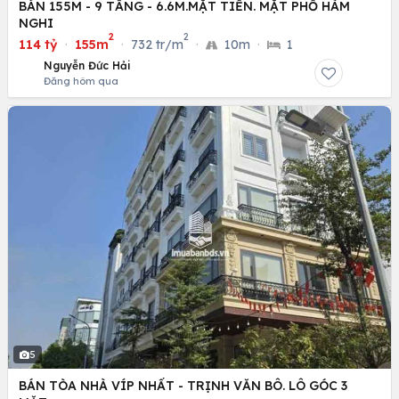
BÁN 155M - 9 TẦNG - 6.6M.MẶT TIỀN. MẶT PHỐ HÀM
NGHI
2
2
114 tỷ
·
155m
·
732 tr/m
·
10m
·
1
Nguyễn Đức Hải
Đăng hôm qua
5
BÁN TÒA NHÀ VÍP NHẤT - TRỊNH VĂN BÔ. LÔ GÓC 3