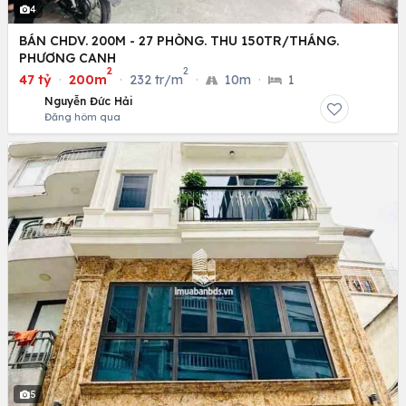
4
BÁN CHDV. 200M - 27 PHÒNG. THU 150TR/THÁNG.
PHƯƠNG CANH
2
2
47 tỷ
·
200m
·
232 tr/m
·
10m
·
1
Nguyễn Đức Hải
Đăng hôm qua
5