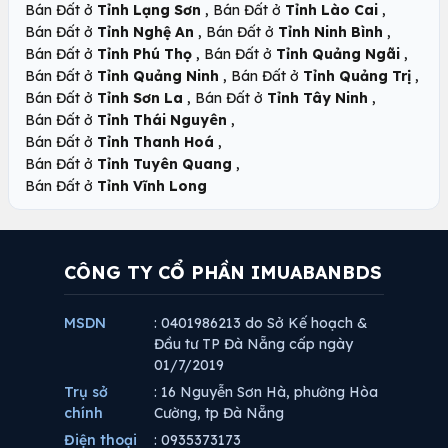
,
,
Bán Đất ở
Tỉnh Lạng Sơn
Bán Đất ở
Tỉnh Lào Cai
,
,
Bán Đất ở
Tỉnh Nghệ An
Bán Đất ở
Tỉnh Ninh Bình
,
,
Bán Đất ở
Tỉnh Phú Thọ
Bán Đất ở
Tỉnh Quảng Ngãi
,
,
Bán Đất ở
Tỉnh Quảng Ninh
Bán Đất ở
Tỉnh Quảng Trị
,
,
Bán Đất ở
Tỉnh Sơn La
Bán Đất ở
Tỉnh Tây Ninh
,
Bán Đất ở
Tỉnh Thái Nguyên
,
Bán Đất ở
Tỉnh Thanh Hoá
,
Bán Đất ở
Tỉnh Tuyên Quang
Bán Đất ở
Tỉnh Vĩnh Long
CÔNG TY CỔ PHẦN IMUABANBDS
MSDN
: 0401986213 do Sở Kế hoạch &
Đầu tư TP Đà Nẵng cấp ngày
01/7/2019
Trụ sở
: 16 Nguyễn Sơn Hà, phường Hòa
chính
Cường, tp Đà Nẵng
Điện thoại
: 0935373173