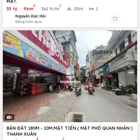
MẶT.
2
2
35 tỷ
·
96m
·
361 tr/m
·
20m
·
1
Nguyễn Đức Hải
Đăng hôm qua
2
BÁN ĐẤT 180M - 10M.MẶT TIỀN.( MẶT PHỐ QUAN NHÂN )
THANH XUÂN
2
2