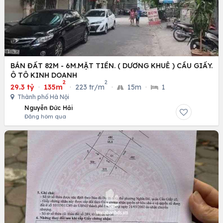
BÁN ĐẤT 82M - 6M.MẶT TIỀN. ( DƯƠNG KHUÊ ) CẦU GIẤY.
Ô TÔ KINH DOANH
2
2
29.3 tỷ
·
135m
·
223 tr/m
·
15m
·
1
Thành phố Hà Nội
Nguyễn Đức Hải
Đăng hôm qua