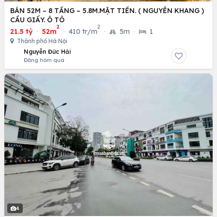
BÁN 52M – 8 TẦNG – 5.8M.MẶT TIỀN. ( NGUYỄN KHANG )
CẦU GIẤY. Ô TÔ
2
2
21.5 tỷ
·
52m
·
410 tr/m
·
5m
·
1
Thành phố Hà Nội
Nguyễn Đức Hải
Đăng hôm qua
4