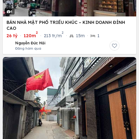
4
BÁN NHÀ MẶT PHỐ TRIỀU KHÚC – KINH DOANH ĐỈNH
CAO
2
2
26 tỷ
·
120m
·
213 tr/m
·
15m
·
1
Nguyễn Đức Hải
Đăng hôm qua