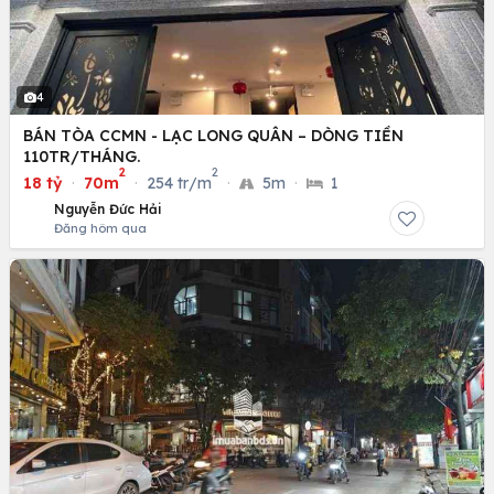
4
BÁN TÒA CCMN - LẠC LONG QUÂN – DÒNG TIỀN
110TR/THÁNG.
2
2
18 tỷ
·
70m
·
254 tr/m
·
5m
·
1
Nguyễn Đức Hải
Đăng hôm qua