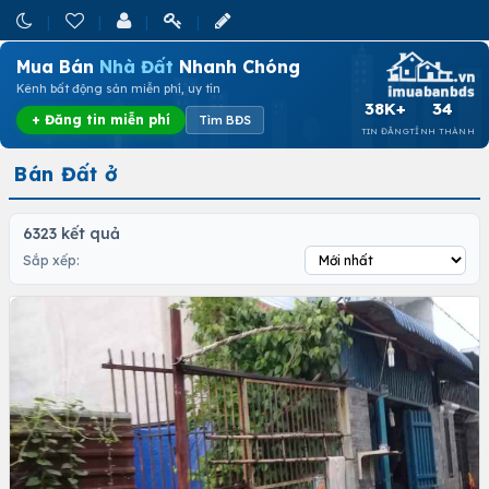
Mua Bán
Nhà Đất
Nhanh Chóng
Kênh bất động sản miễn phí, uy tín
38K+
34
+ Đăng tin miễn phí
Tìm BĐS
TIN ĐĂNG
TỈNH THÀNH
Bán Đất ở
6323 kết quả
Sắp xếp: