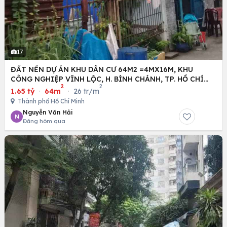
17
ĐẤT NỀN DỰ ÁN KHU DÂN CƯ 64M2 =4MX16M, KHU
CÔNG NGHIỆP VĨNH LỘC, H. BÌNH CHÁNH, TP. HỒ CHÍ
2
2
MINH
1.65 tỷ
·
64m
·
26 tr/m
Thành phố Hồ Chí Minh
Nguyễn Văn Hải
N
Đăng hôm qua