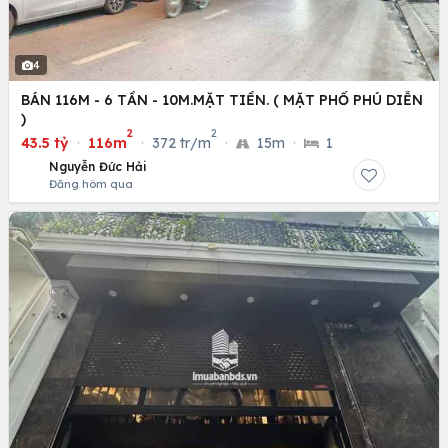
4
BÁN 116M - 6 TẦN - 10M.MẶT TIỀN. ( MẶT PHỐ PHÚ DIỄN
)
2
2
43.5 tỷ
·
116m
·
372 tr/m
·
15m
·
1
Nguyễn Đức Hải
Đăng hôm qua