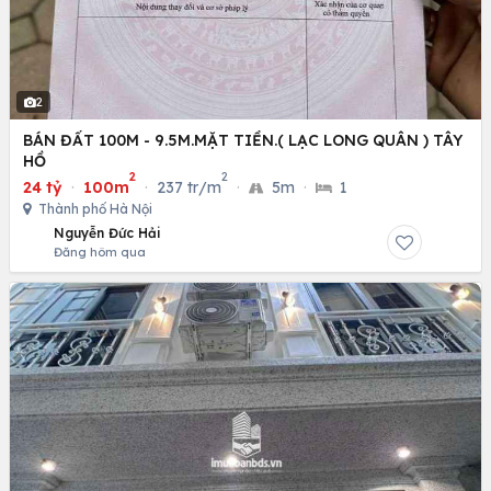
2
BÁN ĐẤT 100M - 9.5M.MẶT TIỀN.( LẠC LONG QUÂN ) TÂY
HỒ
2
2
24 tỷ
·
100m
·
237 tr/m
·
5m
·
1
Thành phố Hà Nội
Nguyễn Đức Hải
Đăng hôm qua