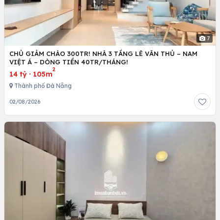
7
CHỦ GIẢM CHÀO 300TR! NHÀ 3 TẦNG LÊ VĂN THỦ – NAM
VIỆT Á – DÒNG TIỀN 40TR/THÁNG!
2
14 tỷ
·
105m
Thành phố Đà Nẵng
02/08/2026