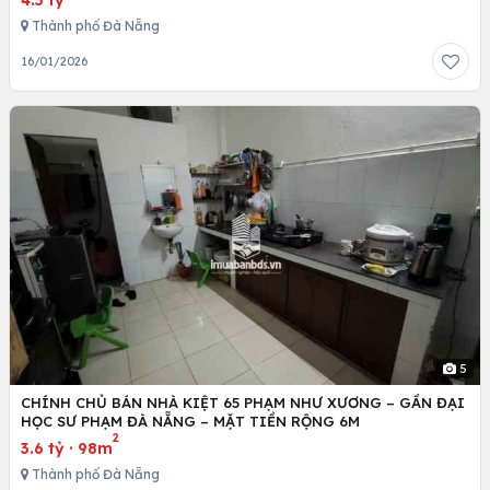
Thành phố Đà Nẵng
16/01/2026
5
CHÍNH CHỦ BÁN NHÀ KIỆT 65 PHẠM NHƯ XƯƠNG – GẦN ĐẠI
HỌC SƯ PHẠM ĐÀ NẴNG – MẶT TIỀN RỘNG 6M
2
3.6 tỷ
·
98m
Thành phố Đà Nẵng