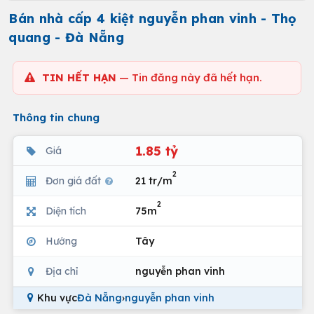
Bán nhà cấp 4 kiệt nguyễn phan vinh - Thọ
quang - Đà Nẵng
TIN HẾT HẠN
— Tin đăng này đã hết hạn.
Thông tin chung
1.85 tỷ
Giá
2
Đơn giá đất
21 tr/m
2
Diện tích
75m
Hướng
Tây
Địa chỉ
nguyễn phan vinh
Khu vực
Đà Nẵng
›
nguyễn phan vinh