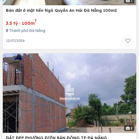
1
Bán đất ở mặt tiền Ngô Quyền An Hải Đà Nẵng 100m2
2
3.5 tỷ
·
100m
Thành phố Đà Nẵng
12/07/2026
2
ĐẤT ĐẸP PHƯỜNG ĐIỆN BÀN ĐÔNG TP ĐÀ NẴNG