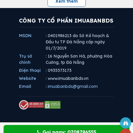
Xem thêm
CÔNG TY CỔ PHẦN IMUABANBDS
MSDN
: 0401986213 do Sở Kế hoạch &
Đầu tư TP Đà Nẵng cấp ngày
01/7/2019
Trụ sở
: 16 Nguyễn Sơn Hà, phường Hòa
chính
Cường, tp Đà Nẵng
Điện thoại
: 0935373173
Website
: www.imuabanbds.vn
Email
:
imuabanbds@gmail.com
Gọi ngay: 0708796555