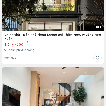
1
Chính chủ - Bán Nhà riêng Đường Bùi Thiện Ngộ, Phường Hoà
Xuân
2
9.5 tỷ
·
100m
Thành phố Đà Nẵng
hôm qua