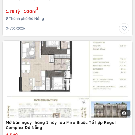
2
1.78 tỷ
·
100m
Thành phố Đà Nẵng
04/06/2026
1
Mở bán ngay tháng 1 này tòa Mira thuộc Tổ hợp Regal
Complex Đà Nẵng
4.5 tỷ