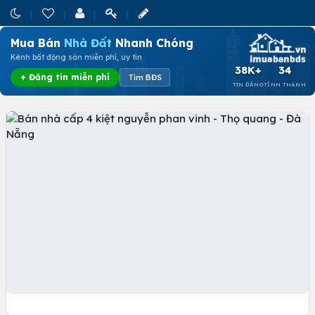
Mua Bán
Nhà Đất
Nhanh Chóng
Kênh bất động sản miễn phí, uy tín
38K+
34
+ Đăng tin miễn phí
Tìm BĐS
TIN ĐĂNG
TỈNH THÀNH