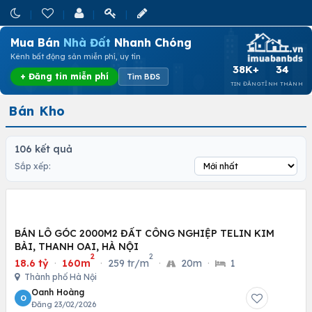
Mua Bán
Nhà Đất
Nhanh Chóng
Kênh bất động sản miễn phí, uy tín
38K+
34
+ Đăng tin miễn phí
Tìm BĐS
TIN ĐĂNG
TỈNH THÀNH
Bán Kho
106 kết quả
Sắp xếp:
BÁN LÔ GÓC 2000M2 ĐẤT CÔNG NGHIỆP TELIN KIM
BÀI, THANH OAI, HÀ NỘI
2
2
18.6 tỷ
·
160m
·
259 tr/m
·
20m
·
1
Thành phố Hà Nội
Oanh Hoàng
O
Đăng 23/02/2026