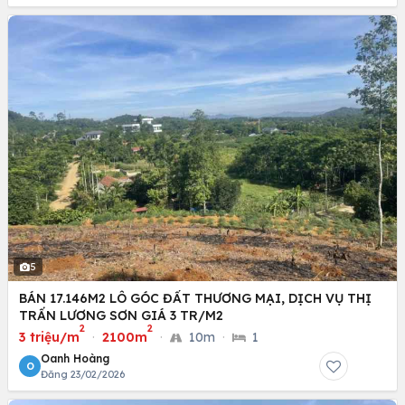
5
BÁN 17.146M2 LÔ GÓC ĐẤT THƯƠNG MẠI, DỊCH VỤ THỊ
TRẤN LƯƠNG SƠN GIÁ 3 TR/M2
2
2
3 triệu/m
·
2100m
·
10m
·
1
Oanh Hoàng
O
Đăng 23/02/2026