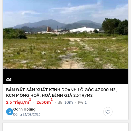
5
BÁN ĐẤT SẢN XUẤT KINH DOANH LÔ GÓC 47.000 M2,
KCN MÔNG HOÁ, HOÀ BÌNH GIÁ 2.3TR/M2
2
2
2.3 triệu/m
·
2650m
·
10m
·
1
Oanh Hoàng
O
Đăng 23/02/2026