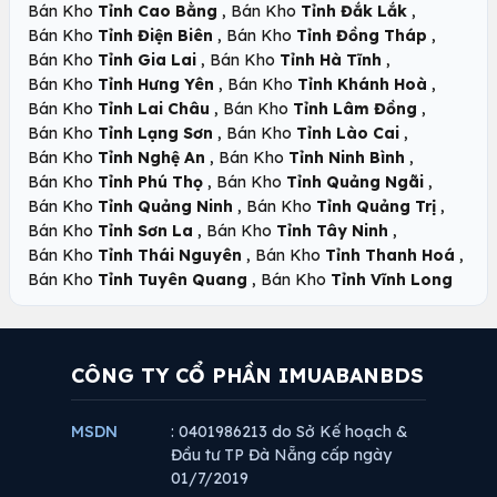
,
,
Bán Kho
Tỉnh Cao Bằng
Bán Kho
Tỉnh Đắk Lắk
,
,
Bán Kho
Tỉnh Điện Biên
Bán Kho
Tỉnh Đồng Tháp
,
,
Bán Kho
Tỉnh Gia Lai
Bán Kho
Tỉnh Hà Tĩnh
,
,
Bán Kho
Tỉnh Hưng Yên
Bán Kho
Tỉnh Khánh Hoà
,
,
Bán Kho
Tỉnh Lai Châu
Bán Kho
Tỉnh Lâm Đồng
,
,
Bán Kho
Tỉnh Lạng Sơn
Bán Kho
Tỉnh Lào Cai
,
,
Bán Kho
Tỉnh Nghệ An
Bán Kho
Tỉnh Ninh Bình
,
,
Bán Kho
Tỉnh Phú Thọ
Bán Kho
Tỉnh Quảng Ngãi
,
,
Bán Kho
Tỉnh Quảng Ninh
Bán Kho
Tỉnh Quảng Trị
,
,
Bán Kho
Tỉnh Sơn La
Bán Kho
Tỉnh Tây Ninh
,
,
Bán Kho
Tỉnh Thái Nguyên
Bán Kho
Tỉnh Thanh Hoá
,
Bán Kho
Tỉnh Tuyên Quang
Bán Kho
Tỉnh Vĩnh Long
CÔNG TY CỔ PHẦN IMUABANBDS
MSDN
: 0401986213 do Sở Kế hoạch &
Đầu tư TP Đà Nẵng cấp ngày
01/7/2019