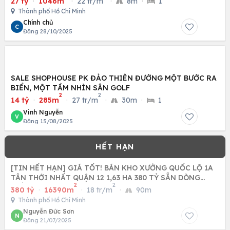
27 tỷ
·
1046m
·
22 tr/m
·
8m
·
1
Thành phố Hồ Chí Minh
Chính chủ
C
Đăng 28/10/2025
SALE SHOPHOUSE PK ĐẢO THIÊN ĐƯỜNG MỘT BƯỚC RA
BIỂN, MỘT TẦM NHÌN SÂN GOLF
2
2
14 tỷ
·
285m
·
27 tr/m
·
30m
·
1
Vinh Nguyễn
V
Đăng 15/08/2025
[TIN HẾT HẠN] GIÁ TỐT! BÁN KHO XƯỞNG QUỐC LỘ 1A
TÂN THỚI NHẤT QUẬN 12 1,63 HA 380 TỶ SẴN DÒNG
2
2
TIỀN 24 TỶ NĂM
380 tỷ
·
16390m
·
18 tr/m
·
90m
Thành phố Hồ Chí Minh
Nguyễn Đức Sơn
N
Đăng 21/07/2025