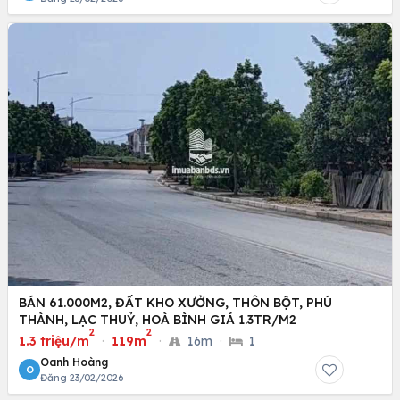
BÁN 61.000M2, ĐẤT KHO XƯỞNG, THÔN BỘT, PHÚ
THÀNH, LẠC THUỶ, HOÀ BÌNH GIÁ 1.3TR/M2
2
2
1.3 triệu/m
·
119m
·
16m
·
1
Oanh Hoàng
O
Đăng 23/02/2026