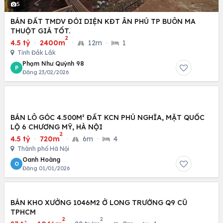
5
BÁN ĐẤT TMDV ĐÓI DIỆN KĐT ÂN PHÚ TP BUÔN MA
THUỘT GIÁ TỐT.
2
4.5 tỷ
·
2400m
·
12m
·
1
Tỉnh Đắk Lắk
Phạm Như Quỳnh 98
P
Đăng 23/02/2026
BÁN LÔ GÓC 4.500M² ĐẤT KCN PHÚ NGHĨA, MẶT QUỐC
LỘ 6 CHƯƠNG MỸ, HÀ NỘI
2
4.5 tỷ
·
720m
·
6m
·
4
Thành phố Hà Nội
Oanh Hoàng
O
Đăng 01/01/2026
BÁN KHO XƯỞNG 1046M2 Ở LONG TRƯỜNG Q9 CŨ
TPHCM
2
2