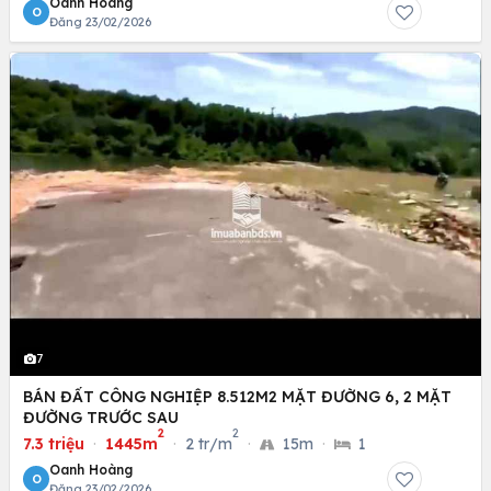
Oanh Hoàng
O
Đăng 23/02/2026
7
BÁN ĐẤT CÔNG NGHIỆP 8.512M2 MẶT ĐƯỜNG 6, 2 MẶT
ĐƯỜNG TRƯỚC SAU
2
2
7.3 triệu
·
1445m
·
2 tr/m
·
15m
·
1
Oanh Hoàng
O
Đăng 23/02/2026