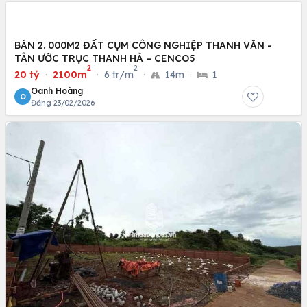
BÁN 2. 000M2 ĐẤT CỤM CÔNG NGHIỆP THANH VĂN -
TÂN ƯỚC TRỤC THANH HÀ – CENCO5
2
2
20 tỷ
·
2100m
·
6 tr/m
·
14m
·
1
Oanh Hoàng
O
Đăng 23/02/2026