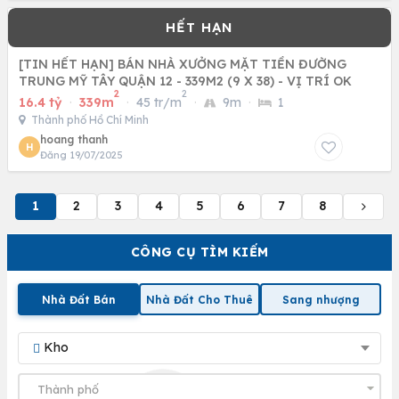
[TIN HẾT HẠN] BÁN NHÀ XƯỞNG MẶT TIỀN ĐƯỜNG
TRUNG MỸ TÂY QUẬN 12 - 339M2 (9 X 38) - VỊ TRÍ OK
2
2
16.4 tỷ
·
339m
·
45 tr/m
·
9m
·
1
Thành phố Hồ Chí Minh
hoang thanh
H
Đăng 19/07/2025
1
2
3
4
5
6
7
8
CÔNG CỤ TÌM KIẾM
Nhà Đất Bán
Nhà Đất Cho Thuê
Sang nhượng
Kho