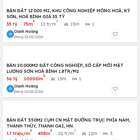
BÁN ĐẤT 12.000 M2, KHU CÔNG NGHIỆP MÔNG HOÁ, KỲ
SƠN, HOÀ BÌNH GIÁ 35 TỶ
2
2
35 tỷ
·
75m
·
13 tr/m
·
15m
·
1
Oanh Hoàng
O
Đăng 23/02/2026
BÁN 20.000M2 ĐẤT CÔNG NGHIỆP, SỔ CẤP MỚI MẶT
LƯƠNG SƠN HOÀ BÌNH 1.8TR/M2
2
36 tỷ
·
10000m
·
15m
·
1
Oanh Hoàng
O
Đăng 23/02/2026
BÁN ĐẤT 550M2 CỤM CN MẶT ĐƯỜNG TRỤC PHÍA NAM,
THANH THÙY, THANH OAI, HN.
2
2
2
17 triệu/m
·
458m
·
22 tr/m
·
12m
·
3