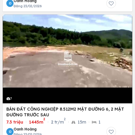
Oanh Hoàng
O
Đăng 23/02/2026
7
BÁN ĐẤT CÔNG NGHIỆP 8.512M2 MẶT ĐƯỜNG 6, 2 MẶT
ĐƯỜNG TRƯỚC SAU
2
2
7.3 triệu
·
1445m
·
2 tr/m
·
15m
·
1
Oanh Hoàng
O
Đăng 23/02/2026