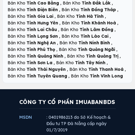
,
,
Bán Kho
Tỉnh Cao Bằng
Bán Kho
Tỉnh Đắk Lắk
,
,
Bán Kho
Tỉnh Điện Biên
Bán Kho
Tỉnh Đồng Tháp
,
,
Bán Kho
Tỉnh Gia Lai
Bán Kho
Tỉnh Hà Tĩnh
,
,
Bán Kho
Tỉnh Hưng Yên
Bán Kho
Tỉnh Khánh Hoà
,
,
Bán Kho
Tỉnh Lai Châu
Bán Kho
Tỉnh Lâm Đồng
,
,
Bán Kho
Tỉnh Lạng Sơn
Bán Kho
Tỉnh Lào Cai
,
,
Bán Kho
Tỉnh Nghệ An
Bán Kho
Tỉnh Ninh Bình
,
,
Bán Kho
Tỉnh Phú Thọ
Bán Kho
Tỉnh Quảng Ngãi
,
,
Bán Kho
Tỉnh Quảng Ninh
Bán Kho
Tỉnh Quảng Trị
,
,
Bán Kho
Tỉnh Sơn La
Bán Kho
Tỉnh Tây Ninh
,
,
Bán Kho
Tỉnh Thái Nguyên
Bán Kho
Tỉnh Thanh Hoá
,
Bán Kho
Tỉnh Tuyên Quang
Bán Kho
Tỉnh Vĩnh Long
CÔNG TY CỔ PHẦN IMUABANBDS
MSDN
: 0401986213 do Sở Kế hoạch &
Đầu tư TP Đà Nẵng cấp ngày
01/7/2019