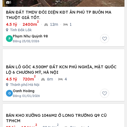
5
BÁN ĐẤT TMDV ĐÓI DIỆN KĐT ÂN PHÚ TP BUÔN MA
THUỘT GIÁ TỐT.
2
4.5 tỷ
·
2400m
·
12m
·
1
Tỉnh Đắk Lắk
Phạm Như Quỳnh 98
P
Đăng 23/02/2026
BÁN LÔ GÓC 4.500M² ĐẤT KCN PHÚ NGHĨA, MẶT QUỐC
LỘ 6 CHƯƠNG MỸ, HÀ NỘI
2
4.5 tỷ
·
720m
·
6m
·
4
Thành phố Hà Nội
Oanh Hoàng
O
Đăng 01/01/2026
BÁN KHO XƯỞNG 1046M2 Ở LONG TRƯỜNG Q9 CŨ
TPHCM
2
2