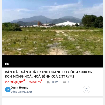
5
BÁN ĐẤT SẢN XUẤT KINH DOANH LÔ GÓC 47.000 M2,
KCN MÔNG HOÁ, HOÀ BÌNH GIÁ 2.3TR/M2
2
2
2.3 triệu/m
·
2650m
·
10m
·
1
Oanh Hoàng
O
Đăng 23/02/2026