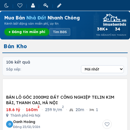
Mua Bán
Nhà Đất
Nhanh Chóng
Kênh bất động sản miễn phí, uy tín
38K+
34
+ Đăng tin miễn phí
Tìm BĐS
TIN ĐĂNG
TỈNH THÀNH
Bán Kho
106 kết quả
Sắp xếp:
BÁN LÔ GÓC 2000M2 ĐẤT CÔNG NGHIỆP TELIN KIM
BÀI, THANH OAI, HÀ NỘI
2
2
18.6 tỷ
·
160m
·
259 tr/m
·
20m
·
1
Thành phố Hà Nội
Oanh Hoàng
O
Đăng 23/02/2026