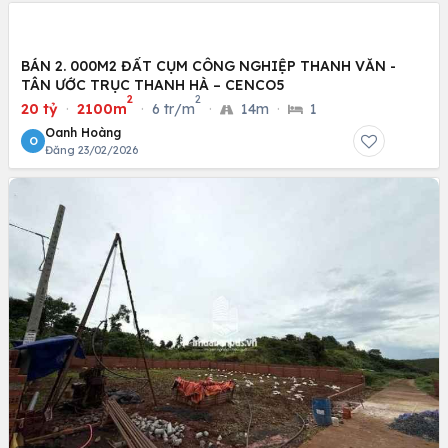
BÁN 2. 000M2 ĐẤT CỤM CÔNG NGHIỆP THANH VĂN -
TÂN ƯỚC TRỤC THANH HÀ – CENCO5
2
2
20 tỷ
·
2100m
·
6 tr/m
·
14m
·
1
Oanh Hoàng
O
Đăng 23/02/2026