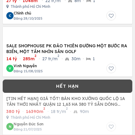
27 tỷ
·
1046m
·
22 tr/m
·
8m
·
1
Thành phố Hồ Chí Minh
Chính chủ
C
Đăng 28/10/2025
SALE SHOPHOUSE PK ĐẢO THIÊN ĐƯỜNG MỘT BƯỚC RA
BIỂN, MỘT TẦM NHÌN SÂN GOLF
2
2
14 tỷ
·
285m
·
27 tr/m
·
30m
·
1
Vinh Nguyễn
V
Đăng 15/08/2025
[TIN HẾT HẠN] GIÁ TỐT! BÁN KHO XƯỞNG QUỐC LỘ 1A
TÂN THỚI NHẤT QUẬN 12 1,63 HA 380 TỶ SẴN DÒNG
2
2
TIỀN 24 TỶ NĂM
380 tỷ
·
16390m
·
18 tr/m
·
90m
Thành phố Hồ Chí Minh
Nguyễn Đức Sơn
N
Đăng 21/07/2025