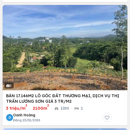
5
BÁN 17.146M2 LÔ GÓC ĐẤT THƯƠNG MẠI, DỊCH VỤ THỊ
TRẤN LƯƠNG SƠN GIÁ 3 TR/M2
2
2
3 triệu/m
·
2100m
·
10m
·
1
Oanh Hoàng
O
Đăng 23/02/2026