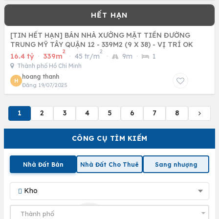
[TIN HẾT HẠN] BÁN NHÀ XƯỞNG MẶT TIỀN ĐƯỜNG
TRUNG MỸ TÂY QUẬN 12 - 339M2 (9 X 38) - VỊ TRÍ OK
2
2
16.4 tỷ
·
339m
·
45 tr/m
·
9m
·
1
Thành phố Hồ Chí Minh
hoang thanh
H
Đăng 19/07/2025
1
2
3
4
5
6
7
8
CÔNG CỤ TÌM KIẾM
Nhà Đất Bán
Nhà Đất Cho Thuê
Sang nhượng
Kho