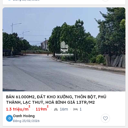
BÁN 61.000M2, ĐẤT KHO XƯỞNG, THÔN BỘT, PHÚ
THÀNH, LẠC THUỶ, HOÀ BÌNH GIÁ 1.3TR/M2
2
2
1.3 triệu/m
·
119m
·
16m
·
1
Oanh Hoàng
O
Đăng 23/02/2026