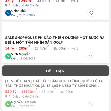
27 tỷ
·
1046m
·
22 tr/m
·
8m
·
1
Thành phố Hồ Chí Minh
Chính chủ
C
Đăng 28/10/2025
SALE SHOPHOUSE PK ĐẢO THIÊN ĐƯỜNG MỘT BƯỚC RA
BIỂN, MỘT TẦM NHÌN SÂN GOLF
2
2
14 tỷ
·
285m
·
27 tr/m
·
30m
·
1
Vinh Nguyễn
V
Đăng 15/08/2025
[TIN HẾT HẠN] GIÁ TỐT! BÁN KHO XƯỞNG QUỐC LỘ 1A
TÂN THỚI NHẤT QUẬN 12 1,63 HA 380 TỶ SẴN DÒNG
2
2
TIỀN 24 TỶ NĂM
380 tỷ
·
16390m
·
18 tr/m
·
90m
Thành phố Hồ Chí Minh
Nguyễn Đức Sơn
N
Đăng 21/07/2025