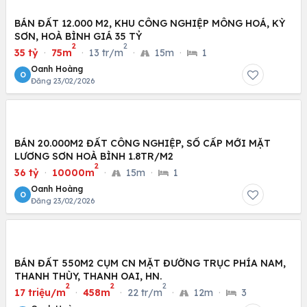
BÁN ĐẤT 12.000 M2, KHU CÔNG NGHIỆP MÔNG HOÁ, KỲ
SƠN, HOÀ BÌNH GIÁ 35 TỶ
2
2
35 tỷ
·
75m
·
13 tr/m
·
15m
·
1
Oanh Hoàng
O
Đăng 23/02/2026
BÁN 20.000M2 ĐẤT CÔNG NGHIỆP, SỔ CẤP MỚI MẶT
LƯƠNG SƠN HOÀ BÌNH 1.8TR/M2
2
36 tỷ
·
10000m
·
15m
·
1
Oanh Hoàng
O
Đăng 23/02/2026
BÁN ĐẤT 550M2 CỤM CN MẶT ĐƯỜNG TRỤC PHÍA NAM,
THANH THÙY, THANH OAI, HN.
2
2
2
17 triệu/m
·
458m
·
22 tr/m
·
12m
·
3