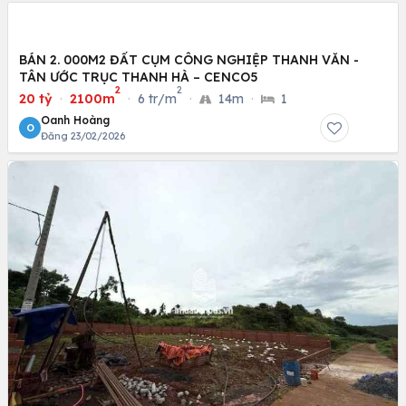
BÁN 2. 000M2 ĐẤT CỤM CÔNG NGHIỆP THANH VĂN -
TÂN ƯỚC TRỤC THANH HÀ – CENCO5
2
2
20 tỷ
·
2100m
·
6 tr/m
·
14m
·
1
Oanh Hoàng
O
Đăng 23/02/2026