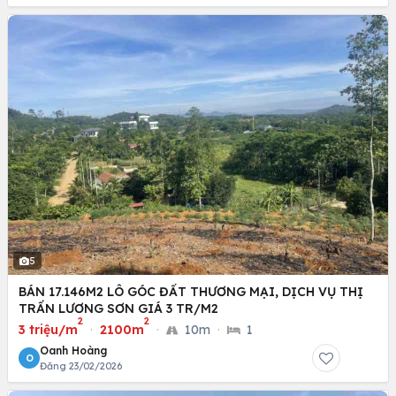
5
BÁN 17.146M2 LÔ GÓC ĐẤT THƯƠNG MẠI, DỊCH VỤ THỊ
TRẤN LƯƠNG SƠN GIÁ 3 TR/M2
2
2
3 triệu/m
·
2100m
·
10m
·
1
Oanh Hoàng
O
Đăng 23/02/2026