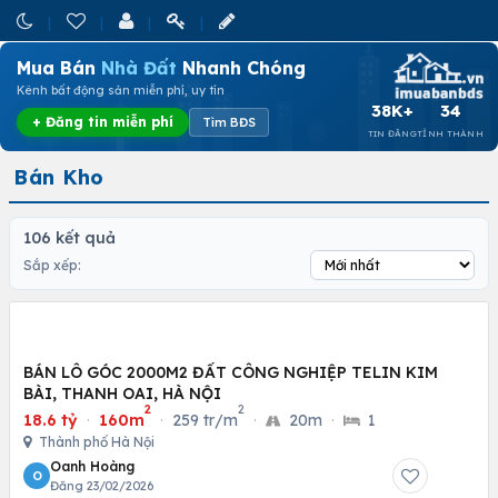
Mua Bán
Nhà Đất
Nhanh Chóng
Kênh bất động sản miễn phí, uy tín
38K+
34
+ Đăng tin miễn phí
Tìm BĐS
TIN ĐĂNG
TỈNH THÀNH
Bán Kho
106 kết quả
Sắp xếp:
BÁN LÔ GÓC 2000M2 ĐẤT CÔNG NGHIỆP TELIN KIM
BÀI, THANH OAI, HÀ NỘI
2
2
18.6 tỷ
·
160m
·
259 tr/m
·
20m
·
1
Thành phố Hà Nội
Oanh Hoàng
O
Đăng 23/02/2026