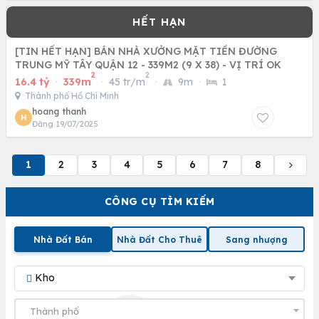
[TIN HẾT HẠN] BÁN NHÀ XƯỞNG MẶT TIỀN ĐƯỜNG
TRUNG MỸ TÂY QUẬN 12 - 339M2 (9 X 38) - VỊ TRÍ OK
2
2
16.4 tỷ
·
339m
·
45 tr/m
·
9m
·
1
Thành phố Hồ Chí Minh
hoang thanh
H
Đăng 19/07/2025
1
2
3
4
5
6
7
8
CÔNG CỤ TÌM KIẾM
Nhà Đất Bán
Nhà Đất Cho Thuê
Sang nhượng
Kho