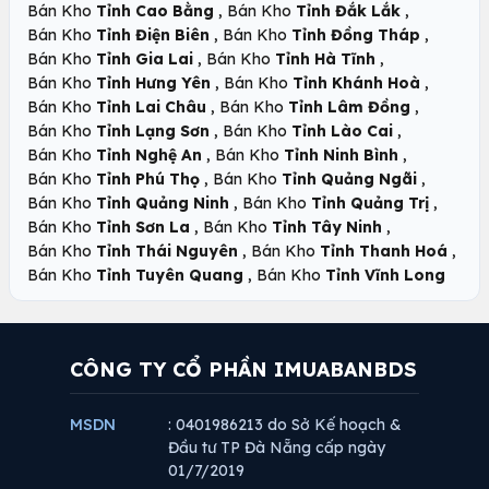
,
,
Bán Kho
Tỉnh Cao Bằng
Bán Kho
Tỉnh Đắk Lắk
,
,
Bán Kho
Tỉnh Điện Biên
Bán Kho
Tỉnh Đồng Tháp
,
,
Bán Kho
Tỉnh Gia Lai
Bán Kho
Tỉnh Hà Tĩnh
,
,
Bán Kho
Tỉnh Hưng Yên
Bán Kho
Tỉnh Khánh Hoà
,
,
Bán Kho
Tỉnh Lai Châu
Bán Kho
Tỉnh Lâm Đồng
,
,
Bán Kho
Tỉnh Lạng Sơn
Bán Kho
Tỉnh Lào Cai
,
,
Bán Kho
Tỉnh Nghệ An
Bán Kho
Tỉnh Ninh Bình
,
,
Bán Kho
Tỉnh Phú Thọ
Bán Kho
Tỉnh Quảng Ngãi
,
,
Bán Kho
Tỉnh Quảng Ninh
Bán Kho
Tỉnh Quảng Trị
,
,
Bán Kho
Tỉnh Sơn La
Bán Kho
Tỉnh Tây Ninh
,
,
Bán Kho
Tỉnh Thái Nguyên
Bán Kho
Tỉnh Thanh Hoá
,
Bán Kho
Tỉnh Tuyên Quang
Bán Kho
Tỉnh Vĩnh Long
CÔNG TY CỔ PHẦN IMUABANBDS
MSDN
: 0401986213 do Sở Kế hoạch &
Đầu tư TP Đà Nẵng cấp ngày
01/7/2019