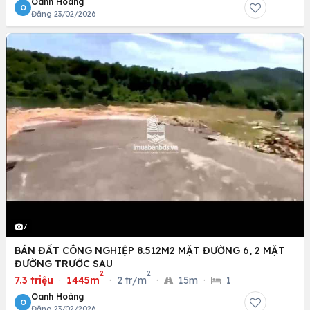
Oanh Hoàng
O
Đăng 23/02/2026
7
BÁN ĐẤT CÔNG NGHIỆP 8.512M2 MẶT ĐƯỜNG 6, 2 MẶT
ĐƯỜNG TRƯỚC SAU
2
2
7.3 triệu
·
1445m
·
2 tr/m
·
15m
·
1
Oanh Hoàng
O
Đăng 23/02/2026