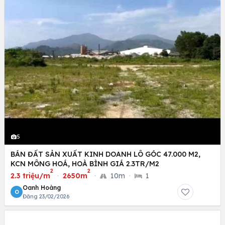
5
BÁN ĐẤT SẢN XUẤT KINH DOANH LÔ GÓC 47.000 M2,
KCN MÔNG HOÁ, HOÀ BÌNH GIÁ 2.3TR/M2
2
2
2.3 triệu/m
·
2650m
·
10m
·
1
Oanh Hoàng
O
Đăng 23/02/2026