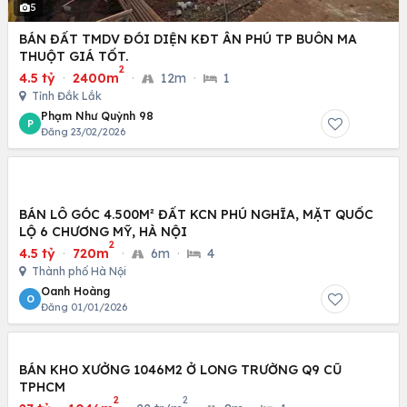
5
BÁN ĐẤT TMDV ĐÓI DIỆN KĐT ÂN PHÚ TP BUÔN MA
THUỘT GIÁ TỐT.
2
4.5 tỷ
·
2400m
·
12m
·
1
Tỉnh Đắk Lắk
Phạm Như Quỳnh 98
P
Đăng 23/02/2026
BÁN LÔ GÓC 4.500M² ĐẤT KCN PHÚ NGHĨA, MẶT QUỐC
LỘ 6 CHƯƠNG MỸ, HÀ NỘI
2
4.5 tỷ
·
720m
·
6m
·
4
Thành phố Hà Nội
Oanh Hoàng
O
Đăng 01/01/2026
BÁN KHO XƯỞNG 1046M2 Ở LONG TRƯỜNG Q9 CŨ
TPHCM
2
2