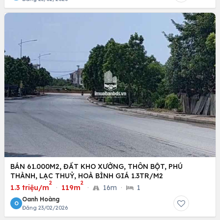
BÁN 61.000M2, ĐẤT KHO XƯỞNG, THÔN BỘT, PHÚ
THÀNH, LẠC THUỶ, HOÀ BÌNH GIÁ 1.3TR/M2
2
2
1.3 triệu/m
·
119m
·
16m
·
1
Oanh Hoàng
O
Đăng 23/02/2026