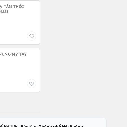
1A TÂN THỚI
 NĂM
RUNG MỸ TÂY
,
,
ố Hà Nội
Bán Kho
Thành phố Hải Phòng