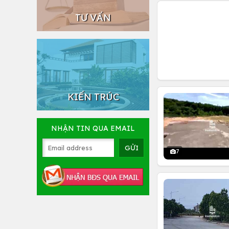
TƯ VẤN
KIẾN TRÚC
NHẬN TIN QUA EMAIL
7