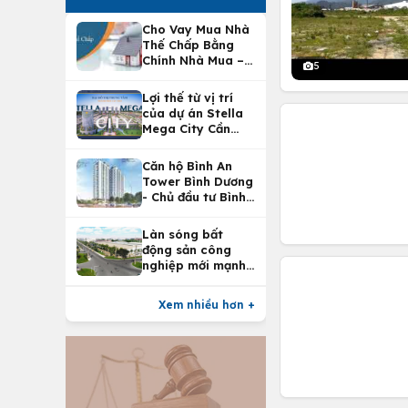
Cho Vay Mua Nhà
Thế Chấp Bằng
Chính Nhà Mua –
5
Lợi Ích Vay Mua
Nhà Tại
Lợi thế từ vị trí
Vietcombank
của dự án Stella
Mega City Cần
Thơ
Căn hộ Bình An
Tower Bình Dương
- Chủ đầu tư Bình
An Land
Làn sóng bất
động sản công
nghiệp mới mạnh
nhất 25 năm
Xem nhiều hơn +