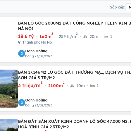
Sắp xếp:
BÁN LÔ GÓC 2000M2 ĐẤT CÔNG NGHIỆP TELIN KIM B
HÀ NỘI
2
2
18.6 tỷ
·
160m
·
259 tr/m
·
20m
·
1
Thành phố Hà Nội
Oanh Hoàng
O
Đăng 23/02/2026
BÁN 17.146M2 LÔ GÓC ĐẤT THƯƠNG MẠI, DỊCH VỤ T
SƠN GIÁ 3 TR/M2
2
2
3 triệu/m
·
2100m
·
10m
·
1
Oanh Hoàng
O
Đăng 23/02/2026
BÁN ĐẤT SẢN XUẤT KINH DOANH LÔ GÓC 47.000 M2,
HOÀ BÌNH GIÁ 2.3TR/M2