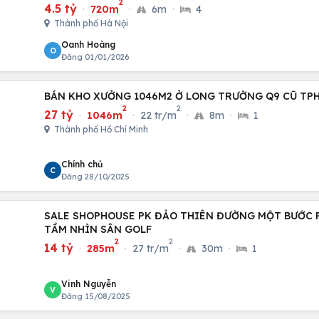
2
4.5 tỷ
·
720m
·
6m
·
4
Thành phố Hà Nội
Oanh Hoàng
O
Đăng 01/01/2026
BÁN KHO XƯỞNG 1046M2 Ở LONG TRƯỜNG Q9 CŨ TP
2
2
27 tỷ
·
1046m
·
22 tr/m
·
8m
·
1
Thành phố Hồ Chí Minh
Chính chủ
C
Đăng 28/10/2025
SALE SHOPHOUSE PK ĐẢO THIÊN ĐƯỜNG MỘT BƯỚC R
TẦM NHÌN SÂN GOLF
2
2
14 tỷ
·
285m
·
27 tr/m
·
30m
·
1
Vinh Nguyễn
V
Đăng 15/08/2025