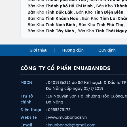
,
Bán Kho
Thành phố Hồ Chí Minh
Bán Kho
Thành
,
,
Bán Kho
Tỉnh Đắk Lắk
Bán Kho
Tỉnh Điện Biên
,
Bán Kho
Tỉnh Khánh Hoà
Bán Kho
Tỉnh Lai Châ
,
,
Bán Kho
Tỉnh Ninh Bình
Bán Kho
Tỉnh Phú Thọ
,
Bán Kho
Tỉnh Tây Ninh
Bán Kho
Tỉnh Thái Ngu
Giới thiệu
Hướng dẫn
Quy định
CÔNG TY CỔ PHẦN IMUABANBDS
MSDN
: 0401986213 do Sở Kế hoạch & Đầu tư TP
Đà Nẵng cấp ngày 01/7/2019
Trụ sở
: 16 Nguyễn Sơn Hà, phường Hòa Cường, t
chính
Đà Nẵng
Điện thoại
: 0935373173
Website
: www.imuabanbds.vn
Email
:
imuabanbds@gmail.com