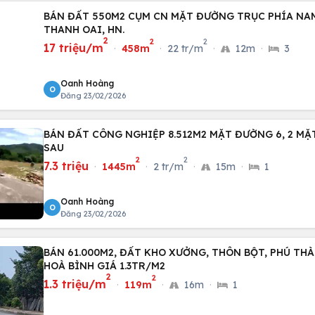
BÁN ĐẤT 550M2 CỤM CN MẶT ĐƯỜNG TRỤC PHÍA NAM
THANH OAI, HN.
2
2
2
17 triệu/m
·
458m
·
22 tr/m
·
12m
·
3
Oanh Hoàng
O
Đăng 23/02/2026
BÁN ĐẤT CÔNG NGHIỆP 8.512M2 MẶT ĐƯỜNG 6, 2 M
SAU
2
2
7.3 triệu
·
1445m
·
2 tr/m
·
15m
·
1
Oanh Hoàng
O
Đăng 23/02/2026
BÁN 61.000M2, ĐẤT KHO XƯỞNG, THÔN BỘT, PHÚ THÀ
HOÀ BÌNH GIÁ 1.3TR/M2
2
2
1.3 triệu/m
·
119m
·
16m
·
1