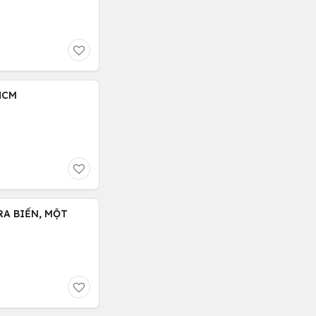
HCM
A BIỂN, MỘT