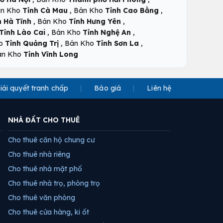
,
,
n Kho
Tỉnh Cà Mau
Bán Kho
Tỉnh Cao Bằng
,
,
h Hà Tĩnh
Bán Kho
Tỉnh Hưng Yên
,
,
Tỉnh Lào Cai
Bán Kho
Tỉnh Nghệ An
,
,
ho
Tỉnh Quảng Trị
Bán Kho
Tỉnh Sơn La
án Kho
Tỉnh Vĩnh Long
iải quyết tranh chấp
Báo giá
Liên hệ
NHÀ ĐẤT CHO THUÊ
Cho thuê căn hộ chung cư
Cho thuê nhà riêng
Cho thuê nhà mặt phố
Cho thuê nhà trọ, phòng trọ
Cho thuê văn phòng
Cho thuê cửa hàng, ki ốt