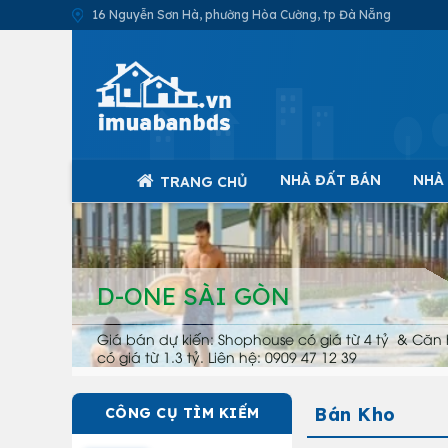
16 Nguyễn Sơn Hà, phường Hòa Cường, tp Đà Nẵng
NHÀ ĐẤT BÁN
NHÀ
TRANG CHỦ
D-ONE SÀI GÒN
Giá bán dự kiến: Shophouse có giá từ 4 tỷ & Căn 
có giá từ 1.3 tỷ. Liên hệ: 0909 47 12 39
Bán Kho
CÔNG CỤ TÌM KIẾM