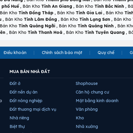
,
,
,
 phố Huế
Bán Kho
Tỉnh An Giang
Bán Kho
Tỉnh Bắc Ninh
Bá
,
,
Bán Kho
Tỉnh Đồng Tháp
Bán Kho
Tỉnh Gia Lai
Bán Kho
Tỉn
,
,
,
u
Bán Kho
Tỉnh Lâm Đồng
Bán Kho
Tỉnh Lạng Sơn
Bán Kho
,
,
Bán Kho
Tỉnh Quảng Ngãi
Bán Kho
Tỉnh Quảng Ninh
Bán K
,
,
,
yên
Bán Kho
Tỉnh Thanh Hoá
Bán Kho
Tỉnh Tuyên Quang
B
Điều khoản
Chính sách bảo mật
Quy chế
G
MUA BÁN NHÀ ĐẤT
Đất ở
Shophouse
Đất nền dự án
Căn hộ chung cư
p
Đất nông nghiệp
Mặt bằng kinh doanh
Đất thương mại dịch vụ
Văn phòng
Nhà riêng
Kho
Biệt thự
Nhà xưởng