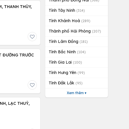
Thành phố Đồng Nai
(368)
, THANH THÙY,
Tỉnh Tây Ninh
(314)
Tỉnh Khánh Hoà
(289)
Thành phố Hải Phòng
(207)
Tỉnh Lâm Đồng
(181)
Tỉnh Bắc Ninh
(104)
ẶT ĐƯỜNG TRƯỚC
Tỉnh Gia Lai
(100)
Tỉnh Hưng Yên
(99)
Tỉnh Đắk Lắk
(95)
Xem thêm ▾
NH, LẠC THUỶ,