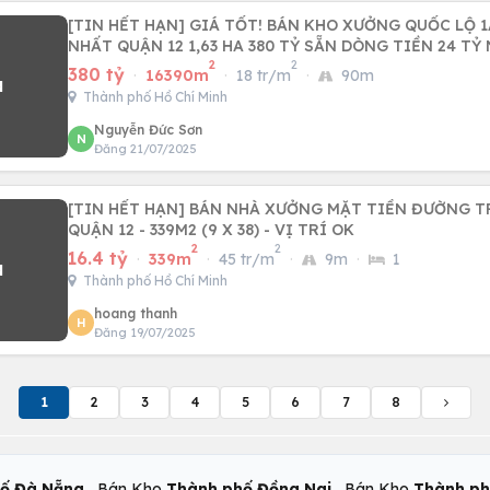
[TIN HẾT HẠN] GIÁ TỐT! BÁN KHO XƯỞNG QUỐC LỘ 
NHẤT QUẬN 12 1,63 HA 380 TỶ SẴN DÒNG TIỀN 24 TỶ
2
2
380 tỷ
·
16390m
·
18 tr/m
·
90m
Thành phố Hồ Chí Minh
Nguyễn Đức Sơn
N
Đăng 21/07/2025
[TIN HẾT HẠN] BÁN NHÀ XƯỞNG MẶT TIỀN ĐƯỜNG T
QUẬN 12 - 339M2 (9 X 38) - VỊ TRÍ OK
2
2
16.4 tỷ
·
339m
·
45 tr/m
·
9m
·
1
Thành phố Hồ Chí Minh
hoang thanh
H
Đăng 19/07/2025
1
2
3
4
5
6
7
8
,
,
ố Đà Nẵng
Bán Kho
Thành phố Đồng Nai
Bán Kho
Thành ph