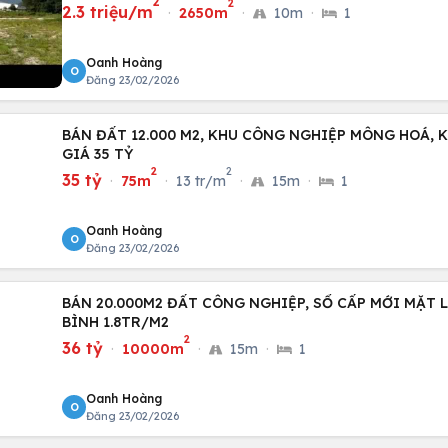
2
2
2.3 triệu/m
·
2650m
·
10m
·
1
Oanh Hoàng
O
Đăng 23/02/2026
BÁN ĐẤT 12.000 M2, KHU CÔNG NGHIỆP MÔNG HOÁ, K
GIÁ 35 TỶ
2
2
35 tỷ
·
75m
·
13 tr/m
·
15m
·
1
Oanh Hoàng
O
Đăng 23/02/2026
BÁN 20.000M2 ĐẤT CÔNG NGHIỆP, SỔ CẤP MỚI MẶT
BÌNH 1.8TR/M2
2
36 tỷ
·
10000m
·
15m
·
1
Oanh Hoàng
O
Đăng 23/02/2026