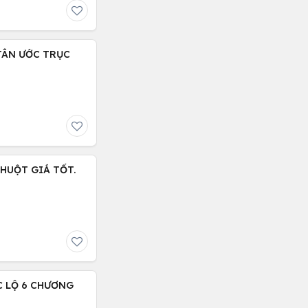
TÂN ƯỚC TRỤC
HUỘT GIÁ TỐT.
C LỘ 6 CHƯƠNG