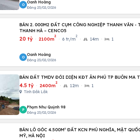
Oanh Hoàng
O
Đăng 23/02/2026
BÁN 2. 000M2 ĐẤT CỤM CÔNG NGHIỆP THANH VĂN - 
THANH HÀ – CENCO5
2
2
20 tỷ
·
2100m
·
6 tr/m
·
14m
·
1
Oanh Hoàng
O
Đăng 23/02/2026
BÁN ĐẤT TMDV ĐÓI DIỆN KĐT ÂN PHÚ TP BUÔN MA T
2
4.5 tỷ
·
2400m
·
12m
·
1
Tỉnh Đắk Lắk
Phạm Như Quỳnh 98
P
Đăng 23/02/2026
BÁN LÔ GÓC 4.500M² ĐẤT KCN PHÚ NGHĨA, MẶT QUỐ
MỸ, HÀ NỘI