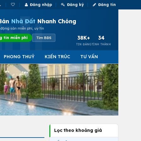
Đăng nhập
Đăng ký
Đăng tin
Bán
Nhà Đất
Nhanh Chóng
động sản miễn phí, uy tín
38K+
34
g tin miễn phí
Tìm BĐS
TIN ĐĂNG
TỈNH THÀNH
PHONG THUỶ
KIẾN TRÚC
TƯ VẤN
Lọc theo khoảng giá