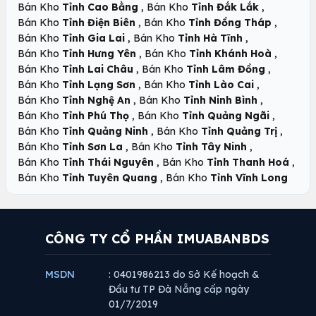
,
,
Bán Kho
Tỉnh Cao Bằng
Bán Kho
Tỉnh Đắk Lắk
,
,
Bán Kho
Tỉnh Điện Biên
Bán Kho
Tỉnh Đồng Tháp
,
,
Bán Kho
Tỉnh Gia Lai
Bán Kho
Tỉnh Hà Tĩnh
,
,
Bán Kho
Tỉnh Hưng Yên
Bán Kho
Tỉnh Khánh Hoà
,
,
Bán Kho
Tỉnh Lai Châu
Bán Kho
Tỉnh Lâm Đồng
,
,
Bán Kho
Tỉnh Lạng Sơn
Bán Kho
Tỉnh Lào Cai
,
,
Bán Kho
Tỉnh Nghệ An
Bán Kho
Tỉnh Ninh Bình
,
,
Bán Kho
Tỉnh Phú Thọ
Bán Kho
Tỉnh Quảng Ngãi
,
,
Bán Kho
Tỉnh Quảng Ninh
Bán Kho
Tỉnh Quảng Trị
,
,
Bán Kho
Tỉnh Sơn La
Bán Kho
Tỉnh Tây Ninh
,
,
Bán Kho
Tỉnh Thái Nguyên
Bán Kho
Tỉnh Thanh Hoá
,
Bán Kho
Tỉnh Tuyên Quang
Bán Kho
Tỉnh Vĩnh Long
CÔNG TY CỔ PHẦN IMUABANBDS
MSDN
: 0401986213 do Sở Kế hoạch &
Đầu tư TP Đà Nẵng cấp ngày
01/7/2019