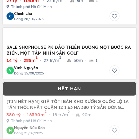
27 tỷ
·
1046m
·
22 tr/m
·
8m
·
1
Thành phố Hồ Chí Minh
Chính chủ
C
Đăng 28/10/2025
SALE SHOPHOUSE PK ĐẢO THIÊN ĐƯỜNG MỘT BƯỚC RA
BIỂN, MỘT TẦM NHÌN SÂN GOLF
2
2
14 tỷ
·
285m
·
27 tr/m
·
30m
·
1
Vinh Nguyễn
V
Đăng 15/08/2025
[TIN HẾT HẠN] GIÁ TỐT! BÁN KHO XƯỞNG QUỐC LỘ 1A
TÂN THỚI NHẤT QUẬN 12 1,63 HA 380 TỶ SẴN DÒNG
2
2
TIỀN 24 TỶ NĂM
380 tỷ
·
16390m
·
18 tr/m
·
90m
Thành phố Hồ Chí Minh
Nguyễn Đức Sơn
N
Đăng 21/07/2025