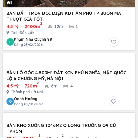
5
BÁN ĐẤT TMDV ĐÓI DIỆN KĐT ÂN PHÚ TP BUÔN MA
THUỘT GIÁ TỐT.
2
4.5 tỷ
·
2400m
·
12m
·
1
Tỉnh Đắk Lắk
Phạm Như Quỳnh 98
P
Đăng 23/02/2026
BÁN LÔ GÓC 4.500M² ĐẤT KCN PHÚ NGHĨA, MẶT QUỐC
LỘ 6 CHƯƠNG MỸ, HÀ NỘI
2
4.5 tỷ
·
720m
·
6m
·
4
Thành phố Hà Nội
Oanh Hoàng
O
Đăng 01/01/2026
BÁN KHO XƯỞNG 1046M2 Ở LONG TRƯỜNG Q9 CŨ
TPHCM
2
2