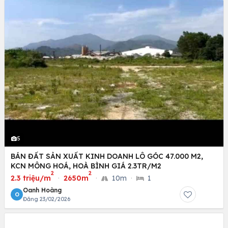
5
BÁN ĐẤT SẢN XUẤT KINH DOANH LÔ GÓC 47.000 M2,
KCN MÔNG HOÁ, HOÀ BÌNH GIÁ 2.3TR/M2
2
2
2.3 triệu/m
·
2650m
·
10m
·
1
Oanh Hoàng
O
Đăng 23/02/2026