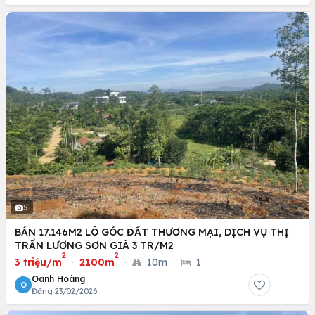
5
BÁN 17.146M2 LÔ GÓC ĐẤT THƯƠNG MẠI, DỊCH VỤ THỊ
TRẤN LƯƠNG SƠN GIÁ 3 TR/M2
2
2
3 triệu/m
·
2100m
·
10m
·
1
Oanh Hoàng
O
Đăng 23/02/2026