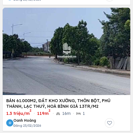
BÁN 61.000M2, ĐẤT KHO XƯỞNG, THÔN BỘT, PHÚ
THÀNH, LẠC THUỶ, HOÀ BÌNH GIÁ 1.3TR/M2
2
2
1.3 triệu/m
·
119m
·
16m
·
1
Oanh Hoàng
O
Đăng 23/02/2026