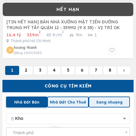
[TIN HẾT HẠN] BÁN NHÀ XƯỞNG MẶT TIỀN ĐƯỜNG
TRUNG MỸ TÂY QUẬN 12 - 339M2 (9 X 38) - VỊ TRÍ OK
2
2
16.4 tỷ
·
339m
·
45 tr/m
·
9m
·
1
Thành phố Hồ Chí Minh
hoang thanh
H
Đăng 19/07/2025
1
2
3
4
5
6
7
8
CÔNG CỤ TÌM KIẾM
Nhà Đất Bán
Nhà Đất Cho Thuê
Sang nhượng
Kho