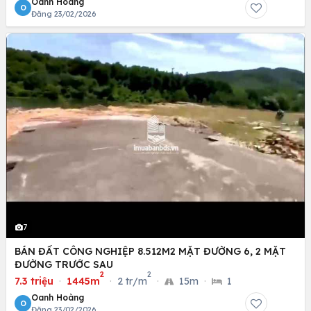
Oanh Hoàng
O
Đăng 23/02/2026
7
BÁN ĐẤT CÔNG NGHIỆP 8.512M2 MẶT ĐƯỜNG 6, 2 MẶT
ĐƯỜNG TRƯỚC SAU
2
2
7.3 triệu
·
1445m
·
2 tr/m
·
15m
·
1
Oanh Hoàng
O
Đăng 23/02/2026