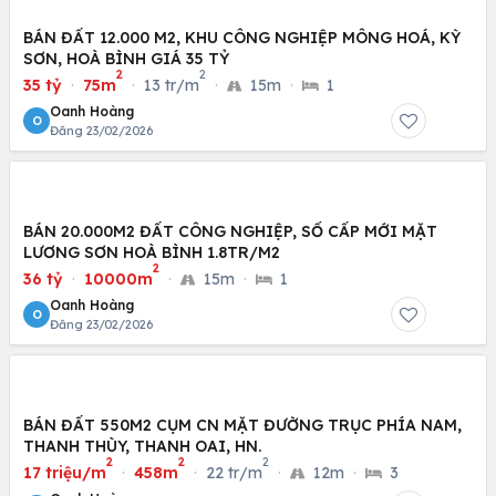
BÁN ĐẤT 12.000 M2, KHU CÔNG NGHIỆP MÔNG HOÁ, KỲ
SƠN, HOÀ BÌNH GIÁ 35 TỶ
2
2
35 tỷ
·
75m
·
13 tr/m
·
15m
·
1
Oanh Hoàng
O
Đăng 23/02/2026
BÁN 20.000M2 ĐẤT CÔNG NGHIỆP, SỔ CẤP MỚI MẶT
LƯƠNG SƠN HOÀ BÌNH 1.8TR/M2
2
36 tỷ
·
10000m
·
15m
·
1
Oanh Hoàng
O
Đăng 23/02/2026
BÁN ĐẤT 550M2 CỤM CN MẶT ĐƯỜNG TRỤC PHÍA NAM,
THANH THÙY, THANH OAI, HN.
2
2
2
17 triệu/m
·
458m
·
22 tr/m
·
12m
·
3