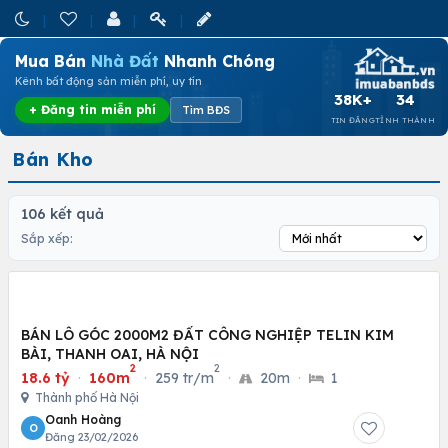
Mua Bán
Nhà Đất
Nhanh Chóng
Kênh bất động sản miễn phí, uy tín
38K+
34
+ Đăng tin miễn phí
Tìm BĐS
TIN ĐĂNG
TỈNH THÀNH
Bán Kho
106 kết quả
Sắp xếp:
BÁN LÔ GÓC 2000M2 ĐẤT CÔNG NGHIỆP TELIN KIM
BÀI, THANH OAI, HÀ NỘI
2
2
18.6 tỷ
·
160m
·
259 tr/m
·
20m
·
1
Thành phố Hà Nội
Oanh Hoàng
O
Đăng 23/02/2026