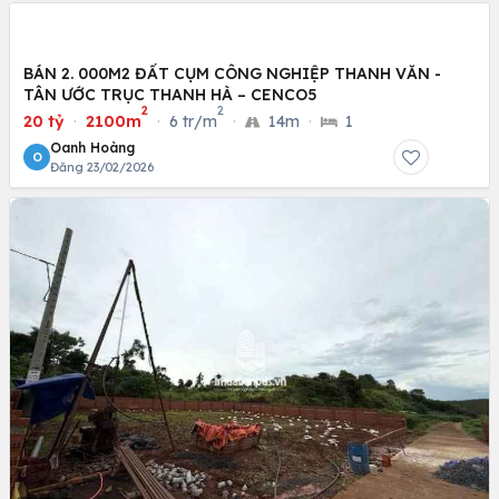
BÁN 2. 000M2 ĐẤT CỤM CÔNG NGHIỆP THANH VĂN -
TÂN ƯỚC TRỤC THANH HÀ – CENCO5
2
2
20 tỷ
·
2100m
·
6 tr/m
·
14m
·
1
Oanh Hoàng
O
Đăng 23/02/2026