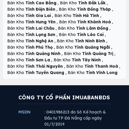
,
,
Bán Kho
Tỉnh Cao Bằng
Bán Kho
Tỉnh Đắk Lắk
,
,
Bán Kho
Tỉnh Điện Biên
Bán Kho
Tỉnh Đồng Tháp
,
,
Bán Kho
Tỉnh Gia Lai
Bán Kho
Tỉnh Hà Tĩnh
,
,
Bán Kho
Tỉnh Hưng Yên
Bán Kho
Tỉnh Khánh Hoà
,
,
Bán Kho
Tỉnh Lai Châu
Bán Kho
Tỉnh Lâm Đồng
,
,
Bán Kho
Tỉnh Lạng Sơn
Bán Kho
Tỉnh Lào Cai
,
,
Bán Kho
Tỉnh Nghệ An
Bán Kho
Tỉnh Ninh Bình
,
,
Bán Kho
Tỉnh Phú Thọ
Bán Kho
Tỉnh Quảng Ngãi
,
,
Bán Kho
Tỉnh Quảng Ninh
Bán Kho
Tỉnh Quảng Trị
,
,
Bán Kho
Tỉnh Sơn La
Bán Kho
Tỉnh Tây Ninh
,
,
Bán Kho
Tỉnh Thái Nguyên
Bán Kho
Tỉnh Thanh Hoá
,
Bán Kho
Tỉnh Tuyên Quang
Bán Kho
Tỉnh Vĩnh Long
CÔNG TY CỔ PHẦN IMUABANBDS
MSDN
: 0401986213 do Sở Kế hoạch &
Đầu tư TP Đà Nẵng cấp ngày
01/7/2019