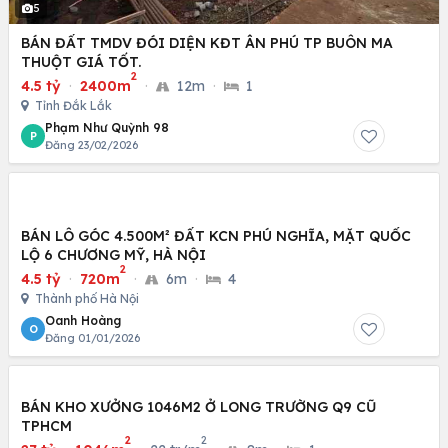
5
BÁN ĐẤT TMDV ĐÓI DIỆN KĐT ÂN PHÚ TP BUÔN MA
THUỘT GIÁ TỐT.
2
4.5 tỷ
·
2400m
·
12m
·
1
Tỉnh Đắk Lắk
Phạm Như Quỳnh 98
P
Đăng 23/02/2026
BÁN LÔ GÓC 4.500M² ĐẤT KCN PHÚ NGHĨA, MẶT QUỐC
LỘ 6 CHƯƠNG MỸ, HÀ NỘI
2
4.5 tỷ
·
720m
·
6m
·
4
Thành phố Hà Nội
Oanh Hoàng
O
Đăng 01/01/2026
BÁN KHO XƯỞNG 1046M2 Ở LONG TRƯỜNG Q9 CŨ
TPHCM
2
2