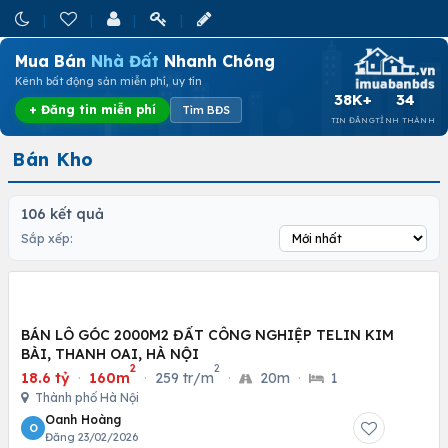
Mua Bán
Nhà Đất
Nhanh Chóng
Kênh bất động sản miễn phí, uy tín
38K+
34
+ Đăng tin miễn phí
Tìm BĐS
TIN ĐĂNG
TỈNH THÀNH
Bán Kho
106 kết quả
Sắp xếp:
BÁN LÔ GÓC 2000M2 ĐẤT CÔNG NGHIỆP TELIN KIM
BÀI, THANH OAI, HÀ NỘI
2
2
18.6 tỷ
·
160m
·
259 tr/m
·
20m
·
1
Thành phố Hà Nội
Oanh Hoàng
O
Đăng 23/02/2026