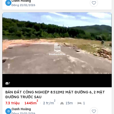
Oanh Hoàng
O
Đăng 23/02/2026
7
BÁN ĐẤT CÔNG NGHIỆP 8.512M2 MẶT ĐƯỜNG 6, 2 MẶT
ĐƯỜNG TRƯỚC SAU
2
2
7.3 triệu
·
1445m
·
2 tr/m
·
15m
·
1
Oanh Hoàng
O
Đăng 23/02/2026