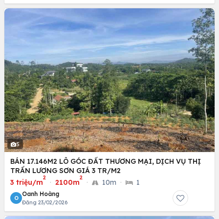
5
BÁN 17.146M2 LÔ GÓC ĐẤT THƯƠNG MẠI, DỊCH VỤ THỊ
TRẤN LƯƠNG SƠN GIÁ 3 TR/M2
2
2
3 triệu/m
·
2100m
·
10m
·
1
Oanh Hoàng
O
Đăng 23/02/2026