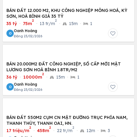
BÁN ĐẤT 12.000 M2, KHU CÔNG NGHIỆP MÔNG HOÁ, KỲ
SƠN, HOÀ BÌNH GIÁ 35 TỶ
2
2
35 tỷ
·
75m
·
13 tr/m
·
15m
·
1
Oanh Hoàng
O
Đăng 23/02/2026
BÁN 20.000M2 ĐẤT CÔNG NGHIỆP, SỔ CẤP MỚI MẶT
LƯƠNG SƠN HOÀ BÌNH 1.8TR/M2
2
36 tỷ
·
10000m
·
15m
·
1
Oanh Hoàng
O
Đăng 23/02/2026
BÁN ĐẤT 550M2 CỤM CN MẶT ĐƯỜNG TRỤC PHÍA NAM,
THANH THÙY, THANH OAI, HN.
2
2
2
17 triệu/m
·
458m
·
22 tr/m
·
12m
·
3