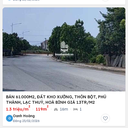
BÁN 61.000M2, ĐẤT KHO XƯỞNG, THÔN BỘT, PHÚ
THÀNH, LẠC THUỶ, HOÀ BÌNH GIÁ 1.3TR/M2
2
2
1.3 triệu/m
·
119m
·
16m
·
1
Oanh Hoàng
O
Đăng 23/02/2026