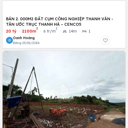
BÁN 2. 000M2 ĐẤT CỤM CÔNG NGHIỆP THANH VĂN -
TÂN ƯỚC TRỤC THANH HÀ – CENCO5
2
2
20 tỷ
·
2100m
·
6 tr/m
·
14m
·
1
Oanh Hoàng
O
Đăng 23/02/2026