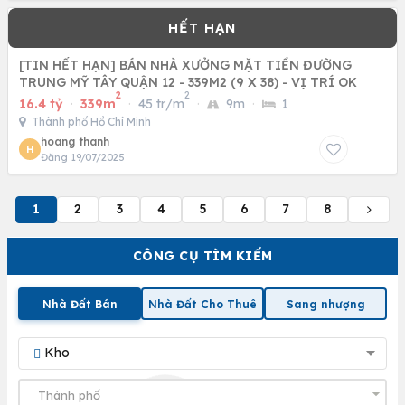
[TIN HẾT HẠN] BÁN NHÀ XƯỞNG MẶT TIỀN ĐƯỜNG
TRUNG MỸ TÂY QUẬN 12 - 339M2 (9 X 38) - VỊ TRÍ OK
2
2
16.4 tỷ
·
339m
·
45 tr/m
·
9m
·
1
Thành phố Hồ Chí Minh
hoang thanh
H
Đăng 19/07/2025
1
2
3
4
5
6
7
8
CÔNG CỤ TÌM KIẾM
Nhà Đất Bán
Nhà Đất Cho Thuê
Sang nhượng
Kho