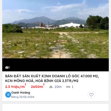
5
BÁN ĐẤT SẢN XUẤT KINH DOANH LÔ GÓC 47.000 M2,
KCN MÔNG HOÁ, HOÀ BÌNH GIÁ 2.3TR/M2
2
2
2.3 triệu/m
·
2650m
·
10m
·
1
Oanh Hoàng
O
Đăng 23/02/2026