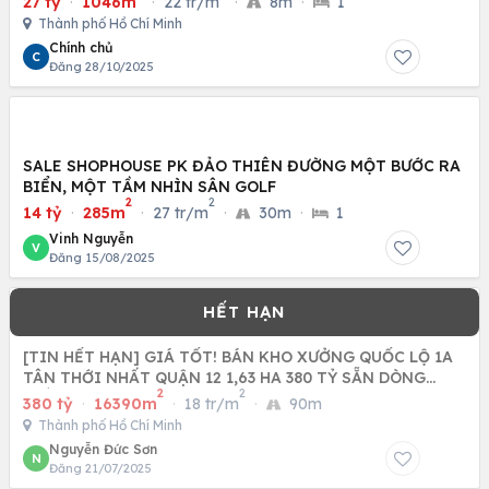
27 tỷ
·
1046m
·
22 tr/m
·
8m
·
1
Thành phố Hồ Chí Minh
Chính chủ
C
Đăng 28/10/2025
SALE SHOPHOUSE PK ĐẢO THIÊN ĐƯỜNG MỘT BƯỚC RA
BIỂN, MỘT TẦM NHÌN SÂN GOLF
2
2
14 tỷ
·
285m
·
27 tr/m
·
30m
·
1
Vinh Nguyễn
V
Đăng 15/08/2025
[TIN HẾT HẠN] GIÁ TỐT! BÁN KHO XƯỞNG QUỐC LỘ 1A
TÂN THỚI NHẤT QUẬN 12 1,63 HA 380 TỶ SẴN DÒNG
2
2
TIỀN 24 TỶ NĂM
380 tỷ
·
16390m
·
18 tr/m
·
90m
Thành phố Hồ Chí Minh
Nguyễn Đức Sơn
N
Đăng 21/07/2025