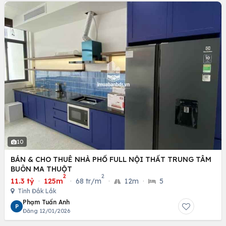
10
BÁN & CHO THUÊ NHÀ PHỐ FULL NỘI THẤT TRUNG TÂM
BUÔN MA THUỘT
2
2
11.3 tỷ
·
125m
·
68 tr/m
·
12m
·
5
Tỉnh Đắk Lắk
Phạm Tuấn Anh
P
Đăng 12/01/2026