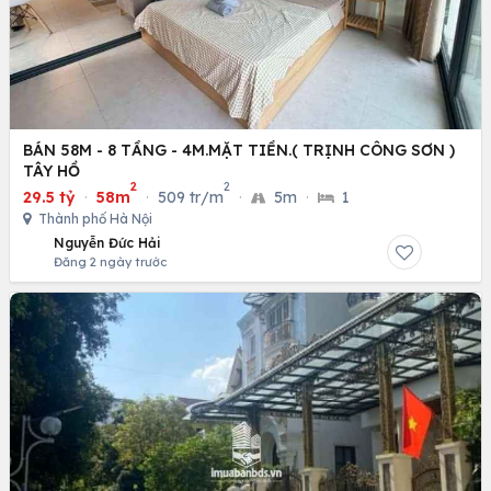
BÁN 58M - 8 TẦNG - 4M.MẶT TIỀN.( TRỊNH CÔNG SƠN )
TÂY HỒ
2
2
29.5 tỷ
·
58m
·
509 tr/m
·
5m
·
1
Thành phố Hà Nội
Nguyễn Đức Hải
Đăng 2 ngày trước