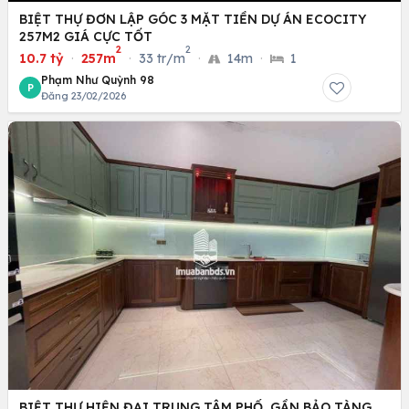
BIỆT THỰ ĐƠN LẬP GÓC 3 MẶT TIỀN DỰ ÁN ECOCITY
257M2 GIÁ CỰC TỐT
2
2
10.7 tỷ
·
257m
·
33 tr/m
·
14m
·
1
Phạm Như Quỳnh 98
P
Đăng 23/02/2026
BIỆT THỰ HIỆN ĐẠI TRUNG TÂM PHỐ, GẦN BẢO TÀNG