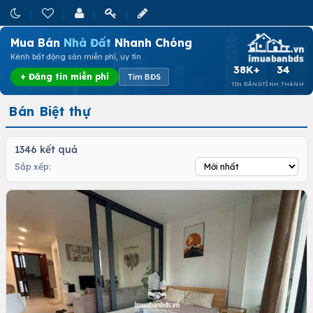
Mua Bán
Nhà Đất
Nhanh Chóng
Kênh bất động sản miễn phí, uy tín
38K+
34
+ Đăng tin miễn phí
Tìm BĐS
TIN ĐĂNG
TỈNH THÀNH
Bán Biệt thự
1346 kết quả
Sắp xếp: