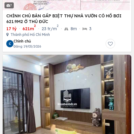
7
CHÍNH CHỦ BÁN GẤP BIỆT THỰ NHÀ VƯỜN CÓ HỒ BƠI
621.9M2 Ở THỦ ĐỨC
2
2
17 tỷ
·
621m
·
23 tr/m
·
8m
·
3
Thành phố Hồ Chí Minh
Chính chủ
C
Đăng 19/03/2026