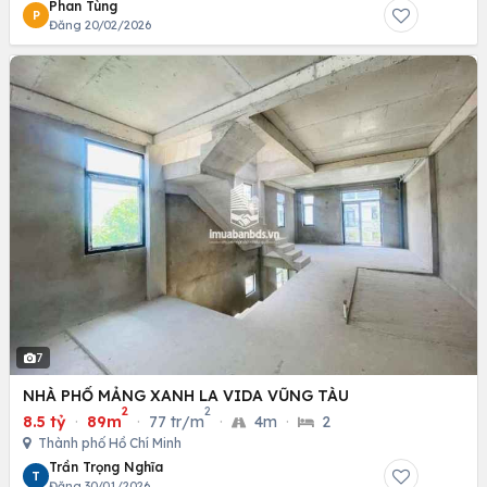
Phan Tùng
P
Đăng 20/02/2026
7
NHÀ PHỐ MẢNG XANH LA VIDA VŨNG TÀU
2
2
8.5 tỷ
·
89m
·
77 tr/m
·
4m
·
2
Thành phố Hồ Chí Minh
Trần Trọng Nghĩa
T
Đăng 30/01/2026