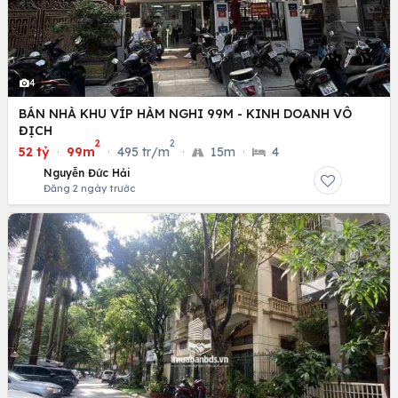
4
BÁN NHÀ KHU VÍP HÀM NGHI 99M - KINH DOANH VÔ
ĐỊCH
2
2
52 tỷ
·
99m
·
495 tr/m
·
15m
·
4
Nguyễn Đức Hải
Đăng 2 ngày trước