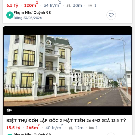
2
2
6.5 tỷ
·
120m
·
34 tr/m
·
30m
·
1
Phạm Như Quỳnh 98
P
Đăng 23/02/2026
6
BIỆT THỰ ĐƠN LẬP GÓC 2 MẶT TIỀN 264M2 GIÁ 13.5 TỶ
2
2
13.5 tỷ
·
265m
·
40 tr/m
·
12m
·
1
Phạm Như Quỳnh 98