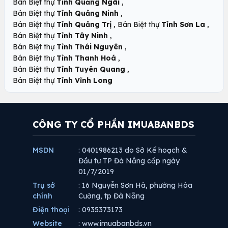
,
Bán Biệt thự
Tỉnh Quảng Ngãi
,
Bán Biệt thự
Tỉnh Quảng Ninh
,
,
Bán Biệt thự
Tỉnh Quảng Trị
Bán Biệt thự
Tỉnh Sơn La
,
Bán Biệt thự
Tỉnh Tây Ninh
,
Bán Biệt thự
Tỉnh Thái Nguyên
,
Bán Biệt thự
Tỉnh Thanh Hoá
,
Bán Biệt thự
Tỉnh Tuyên Quang
Bán Biệt thự
Tỉnh Vĩnh Long
CÔNG TY CỔ PHẦN IMUABANBDS
MSDN
: 0401986213 do Sở Kế hoạch &
Đầu tư TP Đà Nẵng cấp ngày
01/7/2019
Trụ sở
: 16 Nguyễn Sơn Hà, phường Hòa
chính
Cường, tp Đà Nẵng
Điện thoại
: 0935373173
Website
: www.imuabanbds.vn