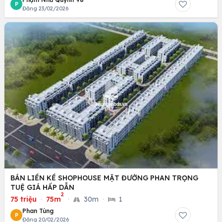
P
Đăng 23/02/2026
BÁN LIỀN KỀ SHOPHOUSE MẶT ĐƯỜNG PHAN TRỌNG
TUỆ GIÁ HẤP DẪN
2
75 triệu
·
75m
·
30m
·
1
Phan Tùng
P
Đăng 20/02/2026