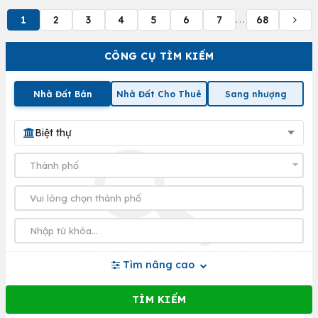
1
2
3
4
5
6
7
68
...
CÔNG CỤ TÌM KIẾM
Nhà Đất Bán
Nhà Đất Cho Thuê
Sang nhượng
Biệt thự
Tìm nâng cao