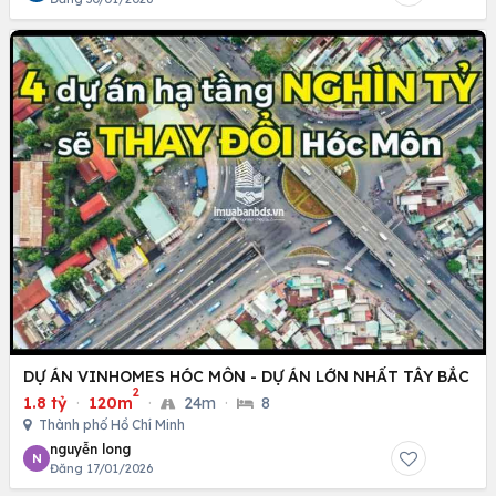
DỰ ÁN VINHOMES HÓC MÔN - DỰ ÁN LỚN NHẤT TÂY BẮC
2
1.8 tỷ
·
120m
·
24m
·
8
Thành phố Hồ Chí Minh
nguyễn long
N
Đăng 17/01/2026