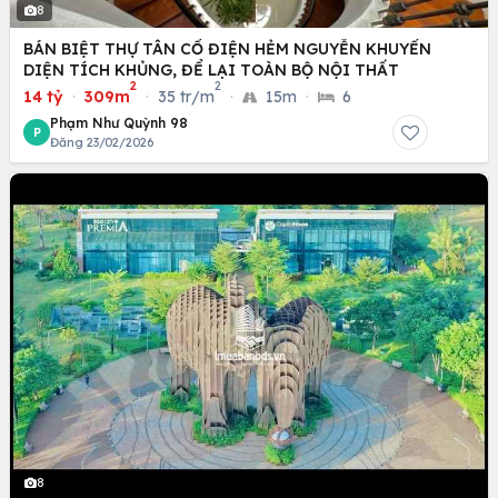
8
BÁN BIỆT THỰ TÂN CỔ ĐIỆN HẺM NGUYỄN KHUYẾN
DIỆN TÍCH KHỦNG, ĐỂ LẠI TOÀN BỘ NỘI THẤT
2
2
14 tỷ
·
309m
·
35 tr/m
·
15m
·
6
Phạm Như Quỳnh 98
P
Đăng 23/02/2026
8