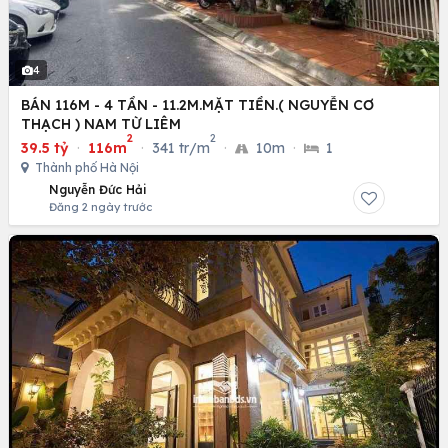
4
BÁN 116M - 4 TẦN - 11.2M.MẶT TIỀN.( NGUYỄN CƠ
THẠCH ) NAM TỪ LIÊM
2
2
39.5 tỷ
·
116m
·
341 tr/m
·
10m
·
1
Thành phố Hà Nội
Nguyễn Đức Hải
Đăng 2 ngày trước