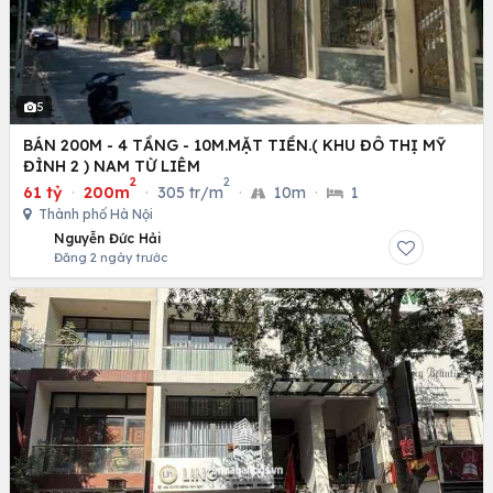
5
BÁN 200M - 4 TẦNG - 10M.MẶT TIỀN.( KHU ĐÔ THỊ MỸ
ĐÌNH 2 ) NAM TỪ LIÊM
2
2
61 tỷ
·
200m
·
305 tr/m
·
10m
·
1
Thành phố Hà Nội
Nguyễn Đức Hải
Đăng 2 ngày trước