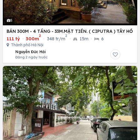
5
BÁN 300M - 4 TẦNG - 33M.MẶT TIỀN. ( CIPUTRA ) TÂY HỒ
2
2
111 tỷ
·
300m
·
348 tr/m
·
15m
·
6
Thành phố Hà Nội
Nguyễn Đức Hải
Đăng 2 ngày trước