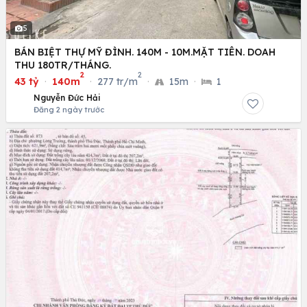
5
BÁN BIỆT THỰ MỸ ĐÌNH. 140M - 10M.MẶT TIÊN. DOAH
THU 180TR/THÁNG.
2
2
43 tỷ
·
140m
·
277 tr/m
·
15m
·
1
Nguyễn Đức Hải
Đăng 2 ngày trước