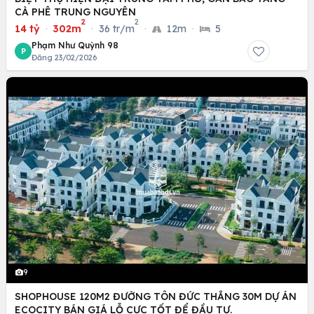
CÀ PHÊ TRUNG NGUYÊN
2
2
14 tỷ
·
302m
·
36 tr/m
·
12m
·
5
Phạm Như Quỳnh 98
P
Đăng 23/02/2026
9
SHOPHOUSE 120M2 ĐƯỜNG TÔN ĐỨC THẮNG 30M DỰ ÁN
ECOCITY BÁN GIÁ LỖ CỰC TỐT ĐỂ ĐẦU TƯ.