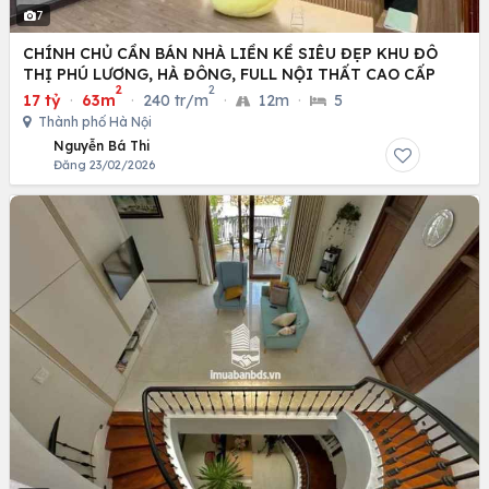
7
CHÍNH CHỦ CẦN BÁN NHÀ LIỀN KỀ SIÊU ĐẸP KHU ĐÔ
THỊ PHÚ LƯƠNG, HÀ ĐÔNG, FULL NỘI THẤT CAO CẤP
2
2
17 tỷ
·
63m
·
240 tr/m
·
12m
·
5
Thành phố Hà Nội
Nguyễn Bá Thi
Đăng 23/02/2026