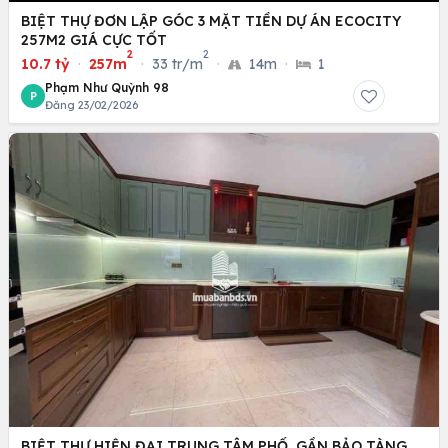
BIỆT THỰ ĐƠN LẬP GÓC 3 MẶT TIỀN DỰ ÁN ECOCITY
257M2 GIÁ CỰC TỐT
2
2
10.7 tỷ
·
257m
·
33 tr/m
·
14m
·
1
Phạm Như Quỳnh 98
P
Đăng 23/02/2026
BIỆT THỰ HIỆN ĐẠI TRUNG TÂM PHỐ, GẦN BẢO TÀNG