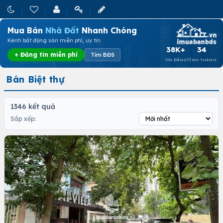
Mua Bán
Nhà Đất
Nhanh Chóng
Kênh bất động sản miễn phí, uy tín
38K+
34
+ Đăng tin miễn phí
Tìm BĐS
TIN ĐĂNG
TỈNH THÀNH
Bán Biệt thự
1346 kết quả
Sắp xếp: