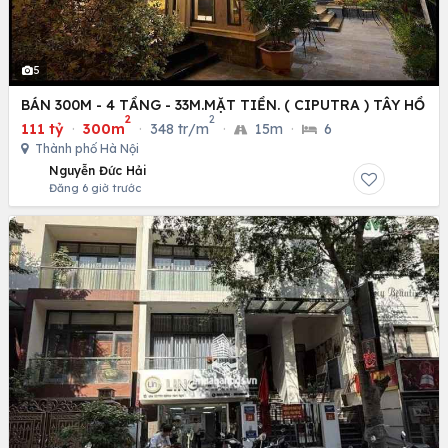
5
BÁN 300M - 4 TẦNG - 33M.MẶT TIỀN. ( CIPUTRA ) TÂY HỒ
2
2
111 tỷ
·
300m
·
348 tr/m
·
15m
·
6
Thành phố Hà Nội
Nguyễn Đức Hải
Đăng 6 giờ trước