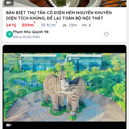
8
BÁN BIỆT THỰ TÂN CỔ ĐIỆN HẺM NGUYỄN KHUYẾN
DIỆN TÍCH KHỦNG, ĐỂ LẠI TOÀN BỘ NỘI THẤT
2
2
14 tỷ
·
309m
·
35 tr/m
·
15m
·
6
Phạm Như Quỳnh 98
P
Đăng 23/02/2026
8