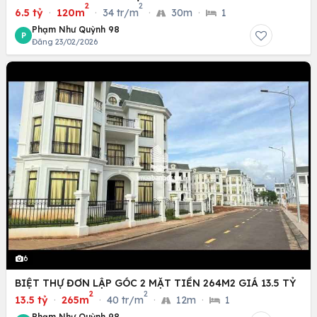
2
2
6.5 tỷ
·
120m
·
34 tr/m
·
30m
·
1
Phạm Như Quỳnh 98
P
Đăng 23/02/2026
6
BIỆT THỰ ĐƠN LẬP GÓC 2 MẶT TIỀN 264M2 GIÁ 13.5 TỶ
2
2
13.5 tỷ
·
265m
·
40 tr/m
·
12m
·
1
Phạm Như Quỳnh 98