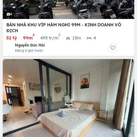
4
BÁN NHÀ KHU VÍP HÀM NGHI 99M - KINH DOANH VÔ
ĐỊCH
2
2
52 tỷ
·
99m
·
495 tr/m
·
15m
·
4
Nguyễn Đức Hải
Đăng 6 giờ trước