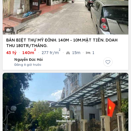
5
BÁN BIỆT THỰ MỸ ĐÌNH. 140M - 10M.MẶT TIÊN. DOAH
THU 180TR/THÁNG.
2
2
43 tỷ
·
140m
·
277 tr/m
·
15m
·
1
Nguyễn Đức Hải
Đăng 6 giờ trước