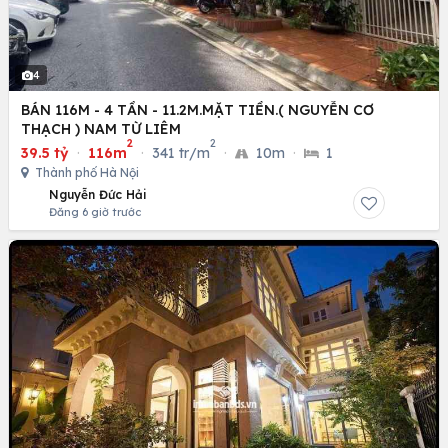
4
BÁN 116M - 4 TẦN - 11.2M.MẶT TIỀN.( NGUYỄN CƠ
THẠCH ) NAM TỪ LIÊM
2
2
39.5 tỷ
·
116m
·
341 tr/m
·
10m
·
1
Thành phố Hà Nội
Nguyễn Đức Hải
Đăng 6 giờ trước