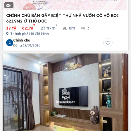
7
CHÍNH CHỦ BÁN GẤP BIỆT THỰ NHÀ VƯỜN CÓ HỒ BƠI
621.9M2 Ở THỦ ĐỨC
2
2
17 tỷ
·
621m
·
23 tr/m
·
8m
·
3
Thành phố Hồ Chí Minh
Chính chủ
C
Đăng 19/03/2026