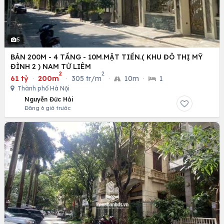
5
BÁN 200M - 4 TẦNG - 10M.MẶT TIỀN.( KHU ĐÔ THỊ MỸ
ĐÌNH 2 ) NAM TỪ LIÊM
2
2
61 tỷ
·
200m
·
305 tr/m
·
10m
·
1
Thành phố Hà Nội
Nguyễn Đức Hải
Đăng 6 giờ trước