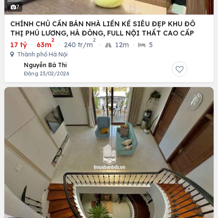
7
CHÍNH CHỦ CẦN BÁN NHÀ LIỀN KỀ SIÊU ĐẸP KHU ĐÔ
THỊ PHÚ LƯƠNG, HÀ ĐÔNG, FULL NỘI THẤT CAO CẤP
2
2
17 tỷ
·
63m
·
240 tr/m
·
12m
·
5
Thành phố Hà Nội
Nguyễn Bá Thi
Đăng 23/02/2026