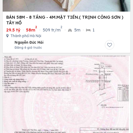
BÁN 58M - 8 TẦNG - 4M.MẶT TIỀN.( TRỊNH CÔNG SƠN )
TÂY HỒ
2
2
29.5 tỷ
·
58m
·
509 tr/m
·
5m
·
1
Thành phố Hà Nội
Nguyễn Đức Hải
Đăng 6 giờ trước