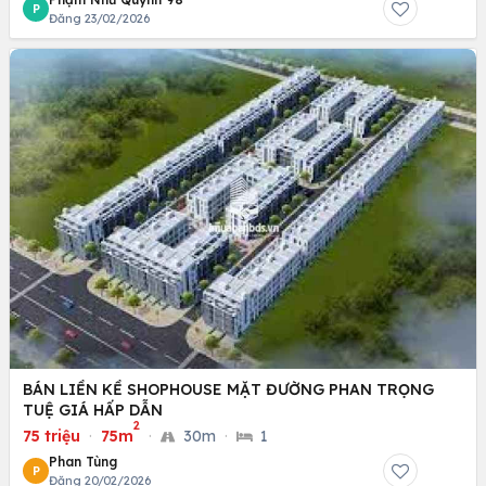
P
Đăng 23/02/2026
BÁN LIỀN KỀ SHOPHOUSE MẶT ĐƯỜNG PHAN TRỌNG
TUỆ GIÁ HẤP DẪN
2
75 triệu
·
75m
·
30m
·
1
Phan Tùng
P
Đăng 20/02/2026