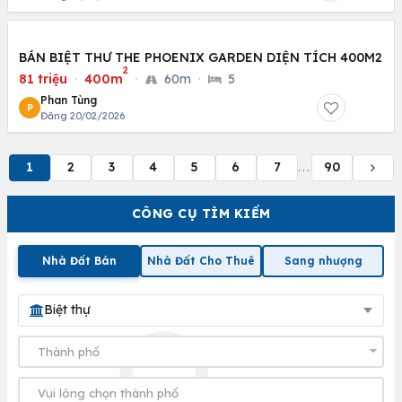
BÁN BIỆT THƯ THE PHOENIX GARDEN DIỆN TÍCH 400M2
2
81 triệu
·
400m
·
60m
·
5
Phan Tùng
P
Đăng 20/02/2026
1
2
3
4
5
6
7
90
...
CÔNG CỤ TÌM KIẾM
Nhà Đất Bán
Nhà Đất Cho Thuê
Sang nhượng
Biệt thự