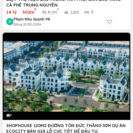
CÀ PHÊ TRUNG NGUYÊN
2
2
14 tỷ
·
302m
·
36 tr/m
·
12m
·
5
Phạm Như Quỳnh 98
P
Đăng 23/02/2026
9
SHOPHOUSE 120M2 ĐƯỜNG TÔN ĐỨC THẮNG 30M DỰ ÁN
ECOCITY BÁN GIÁ LỖ CỰC TỐT ĐỂ ĐẦU TƯ.