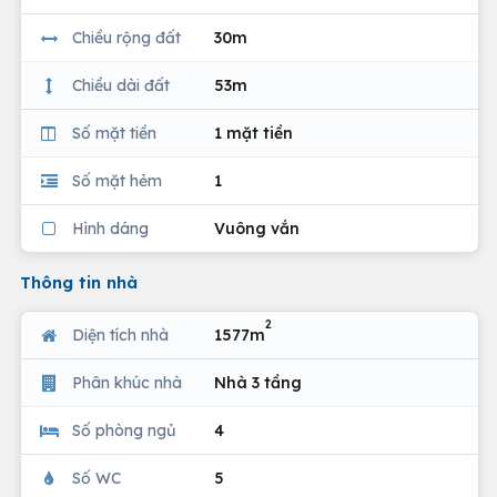
Chiều rộng đất
30m
Chiều dài đất
53m
Số mặt tiền
1 mặt tiền
Số mặt hẻm
1
Hình dáng
Vuông vắn
Thông tin nhà
2
Diện tích nhà
1577m
Phân khúc nhà
Nhà 3 tầng
Số phòng ngủ
4
Số WC
5