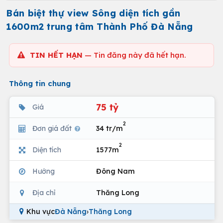
Bán biệt thự view Sông diện tích gần
1600m2 trung tâm Thành Phố Đà Nẵng
TIN HẾT HẠN
— Tin đăng này đã hết hạn.
Thông tin chung
75 tỷ
Giá
2
Đơn giá đất
34 tr/m
2
Diện tích
1577m
Hướng
Đông Nam
Địa chỉ
Thăng Long
Khu vực
Đà Nẵng
›
Thăng Long