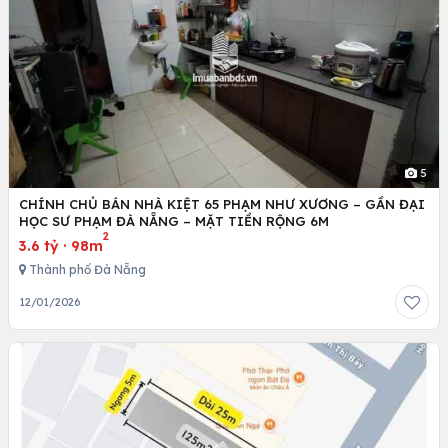
5
CHÍNH CHỦ BÁN NHÀ KIỆT 65 PHẠM NHƯ XƯƠNG – GẦN ĐẠI
HỌC SƯ PHẠM ĐÀ NẴNG – MẶT TIỀN RỘNG 6M
2
3.6 tỷ
·
98m
Thành phố Đà Nẵng
12/01/2026