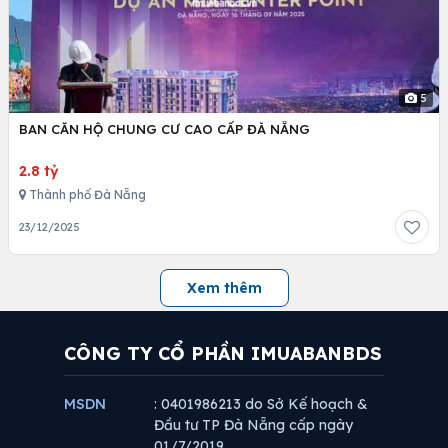
5
BAN CĂN HỘ CHUNG CƯ CAO CẤP ĐÀ NẴNG
2.8 tỷ
Thành phố Đà Nẵng
23/12/2025
Xem thêm
CÔNG TY CỔ PHẦN IMUABANBDS
MSDN
: 0401986213 do Sở Kế hoạch &
Đầu tư TP Đà Nẵng cấp ngày
01/7/2019