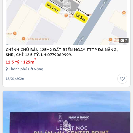
7
CHÍNH CHỦ BÁN 125M2 ĐẤT BIỂN NGAY TTTP ĐÀ NẴNG,
SHR, CHỈ 12.5 TỶ. LH:0779089999.
2
12.5 tỷ
·
125m
Thành phố Đà Nẵng
12/01/2026