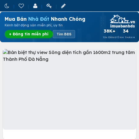
Mua Bán
Nhà Đất
Nhanh Chóng
Kênh bất động sản miễn phí, uy tín
38K+
34
+ Đăng tin miễn phí
Tìm BĐS
TIN ĐĂNG
TỈNH THÀNH