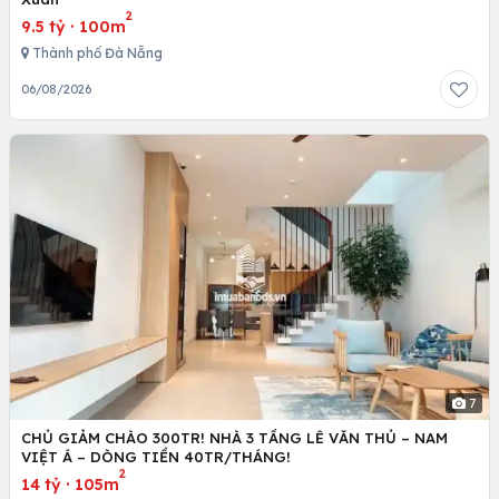
2
9.5 tỷ
·
100m
Thành phố Đà Nẵng
06/08/2026
7
CHỦ GIẢM CHÀO 300TR! NHÀ 3 TẦNG LÊ VĂN THỦ – NAM
VIỆT Á – DÒNG TIỀN 40TR/THÁNG!
2
14 tỷ
·
105m