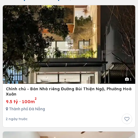
1
Chính chủ - Bán Nhà riêng Đường Bùi Thiện Ngộ, Phường Hoà
Xuân
2
9.5 tỷ
·
100m
Thành phố Đà Nẵng
2 ngày trước