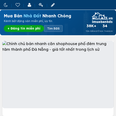
Mua Bán
Nhà Đất
Nhanh Chóng
Kênh bất động sản miễn phí, uy tín
38K+
34
+ Đăng tin miễn phí
Tìm BĐS
TIN ĐĂNG
TỈNH THÀNH