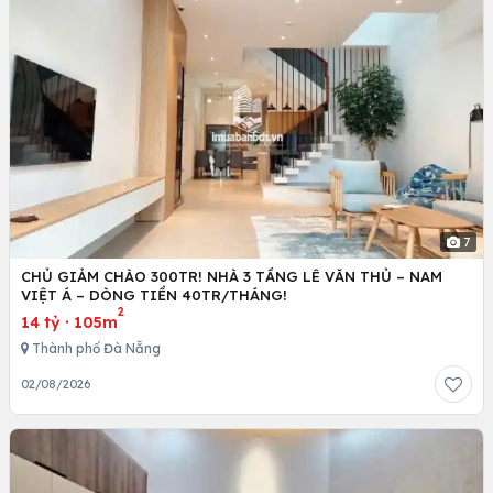
7
CHỦ GIẢM CHÀO 300TR! NHÀ 3 TẦNG LÊ VĂN THỦ – NAM
VIỆT Á – DÒNG TIỀN 40TR/THÁNG!
2
14 tỷ
·
105m
Thành phố Đà Nẵng
02/08/2026