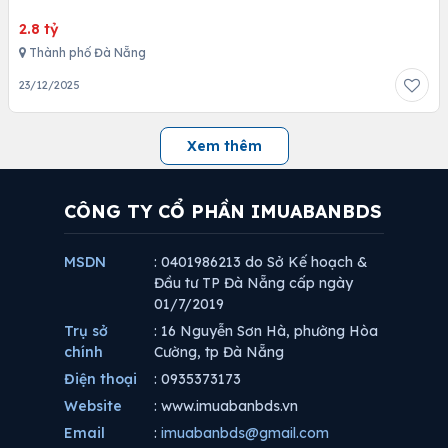
2.8 tỷ
Thành phố Đà Nẵng
23/12/2025
Xem thêm
CÔNG TY CỔ PHẦN IMUABANBDS
MSDN
: 0401986213 do Sở Kế hoạch &
Đầu tư TP Đà Nẵng cấp ngày
01/7/2019
Trụ sở
: 16 Nguyễn Sơn Hà, phường Hòa
chính
Cường, tp Đà Nẵng
Điện thoại
: 0935373173
Website
: www.imuabanbds.vn
Email
:
imuabanbds@gmail.com