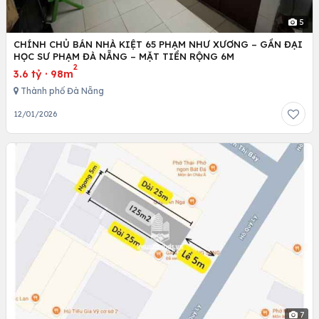
5
CHÍNH CHỦ BÁN NHÀ KIỆT 65 PHẠM NHƯ XƯƠNG – GẦN ĐẠI
HỌC SƯ PHẠM ĐÀ NẴNG – MẶT TIỀN RỘNG 6M
2
3.6 tỷ
·
98m
Thành phố Đà Nẵng
12/01/2026
7