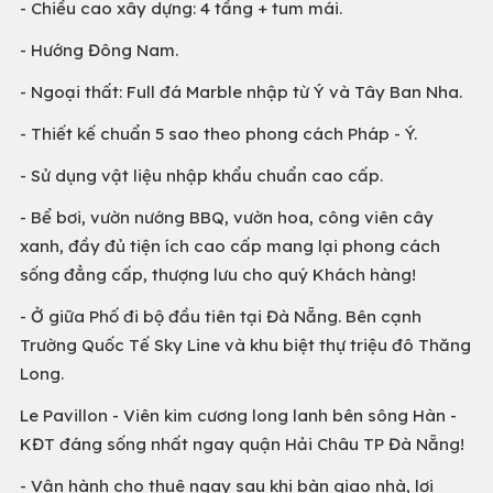
- Chiều cao xây dựng: 4 tầng + tum mái.
- Hướng Đông Nam.
- Ngoại thất: Full đá Marble nhập từ Ý và Tây Ban Nha.
- Thiết kế chuẩn 5 sao theo phong cách Pháp - Ý.
- Sử dụng vật liệu nhập khẩu chuẩn cao cấp.
- Bể bơi, vườn nướng BBQ, vườn hoa, công viên cây
xanh, đầy đủ tiện ích cao cấp mang lại phong cách
sống đẳng cấp, thượng lưu cho quý Khách hàng!
- Ở giữa Phố đi bộ đầu tiên tại Đà Nẵng. Bên cạnh
Trường Quốc Tế Sky Line và khu biệt thự triệu đô Thăng
Long.
Le Pavillon - Viên kim cương long lanh bên sông Hàn -
KĐT đáng sống nhất ngay quận Hải Châu TP Đà Nẵng!
- Vận hành cho thuê ngay sau khi bàn giao nhà, lợi