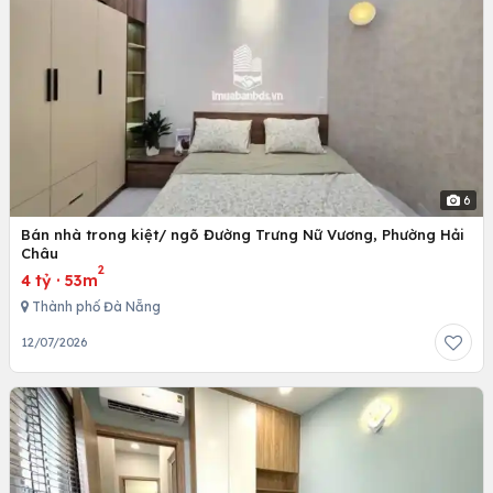
6
Bán nhà trong kiệt/ ngõ Đường Trưng Nữ Vương, Phường Hải
Châu
2
4 tỷ
·
53m
Thành phố Đà Nẵng
12/07/2026