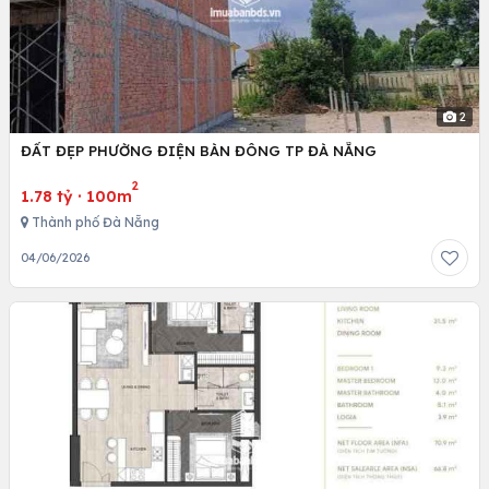
2
ĐẤT ĐẸP PHƯỜNG ĐIỆN BÀN ĐÔNG TP ĐÀ NẴNG
2
1.78 tỷ
·
100m
Thành phố Đà Nẵng
04/06/2026