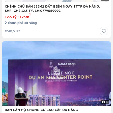
CHÍNH CHỦ BÁN 125M2 ĐẤT BIỂN NGAY TTTP ĐÀ NẴNG,
SHR, CHỈ 12.5 TỶ. LH:0779089999.
2
12.5 tỷ
·
125m
Thành phố Đà Nẵng
12/01/2026
5
BAN CĂN HỘ CHUNG CƯ CAO CẤP ĐÀ NẴNG