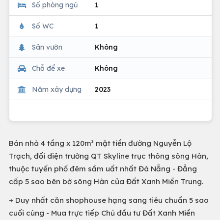
Số phòng ngủ
1
Số WC
1
Sân vườn
Không
Chỗ để xe
Không
Năm xây dựng
2023
Bán nhà 4 tầng x 120m² mặt tiền đường Nguyễn Lộ
Trạch, đối diện trường QT Skyline trục thông sông Hàn,
thuộc tuyến phố đêm sầm uất nhất Đà Nẵng - Đẳng
cấp 5 sao bên bờ sông Hàn của Đất Xanh Miền Trung.
+ Duy nhất căn shophouse hạng sang tiêu chuẩn 5 sao
cuối cùng - Mua trực tiếp Chủ đầu tư Đất Xanh Miền