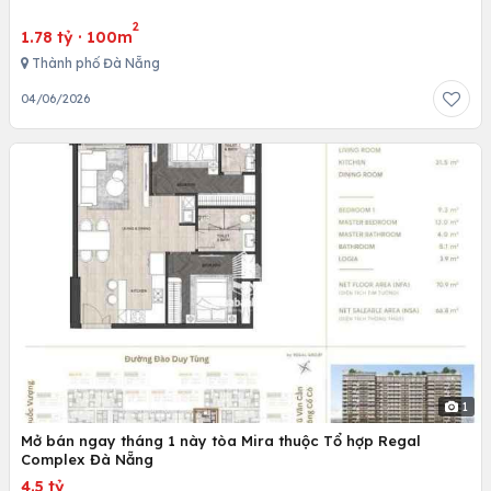
2
1.78 tỷ
·
100m
Thành phố Đà Nẵng
04/06/2026
1
Mở bán ngay tháng 1 này tòa Mira thuộc Tổ hợp Regal
Complex Đà Nẵng
4.5 tỷ