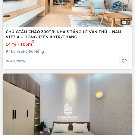
7
CHỦ GIẢM CHÀO 300TR! NHÀ 3 TẦNG LÊ VĂN THỦ – NAM
VIỆT Á – DÒNG TIỀN 40TR/THÁNG!
2
14 tỷ
·
105m
Thành phố Đà Nẵng
02/08/2026