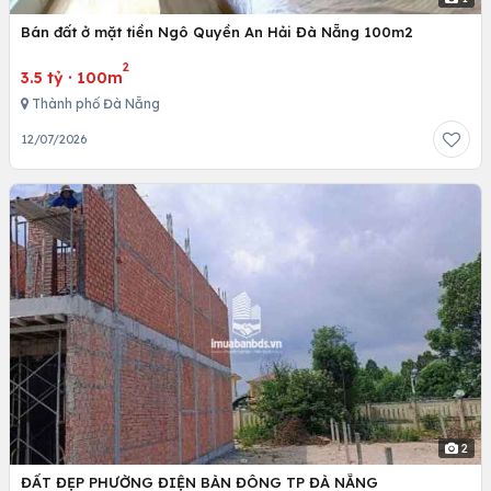
Bán đất ở mặt tiền Ngô Quyền An Hải Đà Nẵng 100m2
2
3.5 tỷ
·
100m
Thành phố Đà Nẵng
12/07/2026
2
ĐẤT ĐẸP PHƯỜNG ĐIỆN BÀN ĐÔNG TP ĐÀ NẴNG