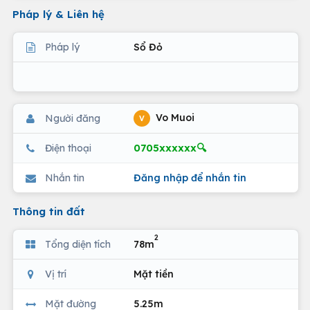
Pháp lý & Liên hệ
Pháp lý
Sổ Đỏ
Vo Muoi
Người đăng
V
0705xxxxxx🔍
Điện thoại
Nhắn tin
Đăng nhập để nhắn tin
Thông tin đất
2
Tổng diện tích
78m
Vị trí
Mặt tiền
Mặt đường
5.25m