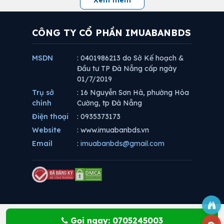
CÔNG TY CỔ PHẦN IMUABANBDS
MSDN
: 0401986213 do Sở Kế hoạch &
Đầu tư TP Đà Nẵng cấp ngày
01/7/2019
Trụ sở
: 16 Nguyễn Sơn Hà, phường Hòa
chính
Cường, tp Đà Nẵng
Điện thoại
: 0935373173
Website
: www.imuabanbds.vn
Email
:
imuabanbds@gmail.com
Gọi ngay: 0705245003