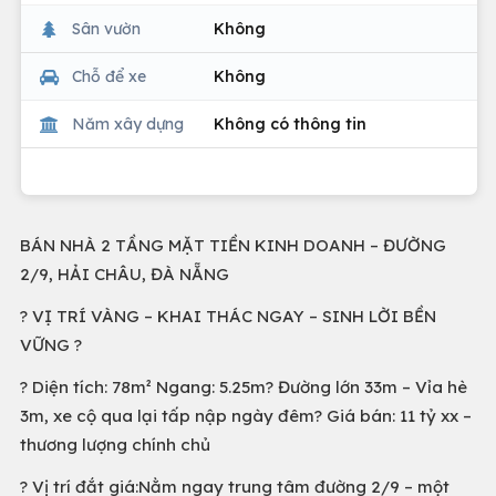
Sân vườn
Không
Chỗ để xe
Không
Năm xây dựng
Không có thông tin
BÁN NHÀ 2 TẦNG MẶT TIỀN KINH DOANH – ĐƯỜNG
2/9, HẢI CHÂU, ĐÀ NẴNG
? VỊ TRÍ VÀNG – KHAI THÁC NGAY – SINH LỜI BỀN
VỮNG ?
? Diện tích: 78m² Ngang: 5.25m? Đường lớn 33m – Vỉa hè
3m, xe cộ qua lại tấp nập ngày đêm? Giá bán: 11 tỷ xx –
thương lượng chính chủ
? Vị trí đắt giá:Nằm ngay trung tâm đường 2/9 – một