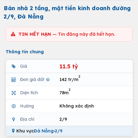
Bán nhà 2 tầng, mặt tiền kinh doanh đường
2/9, Đà Nẵng
TIN HẾT HẠN
— Tin đăng này đã hết hạn.
Thông tin chung
11.5 tỷ
Giá
2
Đơn giá đất
142 tr/m
2
Diện tích
78m
Hướng
Không xác định
Địa chỉ
2/9
Khu vực
Đà Nẵng
›
2/9