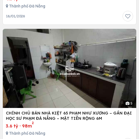
Thành phố Đà Nẵng
16/01/2026
5
CHÍNH CHỦ BÁN NHÀ KIỆT 65 PHẠM NHƯ XƯƠNG – GẦN ĐẠI
HỌC SƯ PHẠM ĐÀ NẴNG – MẶT TIỀN RỘNG 6M
2
3.6 tỷ
·
98m
Thành phố Đà Nẵng