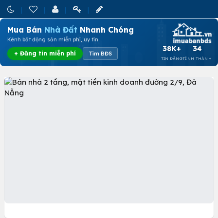
Mua Bán
Nhà Đất
Nhanh Chóng
Kênh bất động sản miễn phí, uy tín
38K+
34
+ Đăng tin miễn phí
Tìm BĐS
TIN ĐĂNG
TỈNH THÀNH