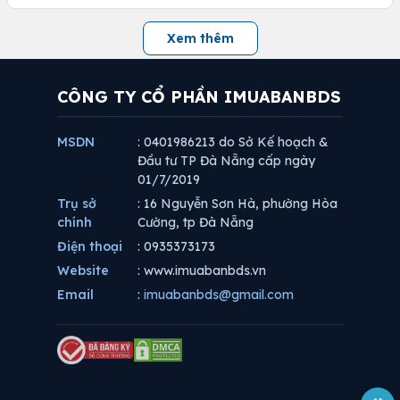
Xem thêm
CÔNG TY CỔ PHẦN IMUABANBDS
MSDN
: 0401986213 do Sở Kế hoạch &
Đầu tư TP Đà Nẵng cấp ngày
01/7/2019
Trụ sở
: 16 Nguyễn Sơn Hà, phường Hòa
chính
Cường, tp Đà Nẵng
Điện thoại
: 0935373173
Website
: www.imuabanbds.vn
Email
:
imuabanbds@gmail.com