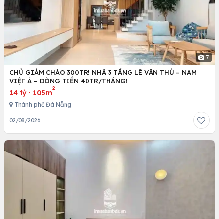
7
CHỦ GIẢM CHÀO 300TR! NHÀ 3 TẦNG LÊ VĂN THỦ – NAM
VIỆT Á – DÒNG TIỀN 40TR/THÁNG!
2
14 tỷ
·
105m
Thành phố Đà Nẵng
02/08/2026