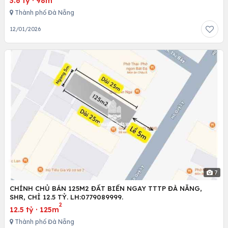
3.6 tỷ
·
98m
Thành phố Đà Nẵng
12/01/2026
7
CHÍNH CHỦ BÁN 125M2 ĐẤT BIỂN NGAY TTTP ĐÀ NẴNG,
SHR, CHỈ 12.5 TỶ. LH:0779089999.
2
12.5 tỷ
·
125m
Thành phố Đà Nẵng