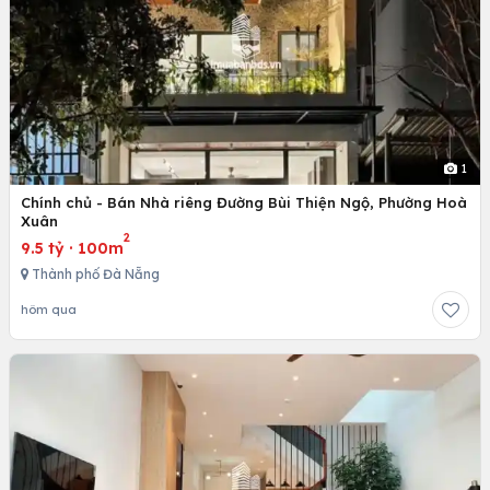
1
Chính chủ - Bán Nhà riêng Đường Bùi Thiện Ngộ, Phường Hoà
Xuân
2
9.5 tỷ
·
100m
Thành phố Đà Nẵng
hôm qua