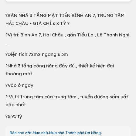
?BÁN NHÀ 3 TẦNG MẶT TIỀN BÌNH AN 7, TRUNG TÂM
HẢI CHÂU - GIÁ CHỈ 6.x TỶ ?
?Vị trí: Bình An 7, Hải Châu , gần Tiểu La , Lê Thanh Nghị
…
?Diện tích 72m2 ngang 6.3m
?Nhà 3 tầng công năng đầy đủ , thiết kế hiện đại
thoáng mát
?Vào ở ngay
? Vị trí trung tâm của trung tâm , tuyến đường sấm uất
bậc nhất
?6.95 tỷ
Bán nhà đất
Mua nhà
Mua nhà Thành phố Đà Nẵng