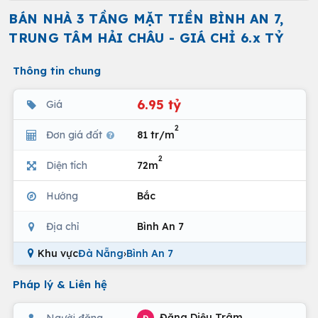
BÁN NHÀ 3 TẦNG MẶT TIỀN BÌNH AN 7,
TRUNG TÂM HẢI CHÂU - GIÁ CHỈ 6.x TỶ
Thông tin chung
6.95 tỷ
Giá
2
Đơn giá đất
81 tr/m
2
Diện tích
72m
Hướng
Bắc
Địa chỉ
Bình An 7
Khu vực
Đà Nẵng
›
Bình An 7
Pháp lý & Liên hệ
Đặng Diệu Trâm
Người đăng