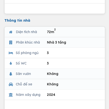
Thông tin nhà
2
Diện tích nhà
72m
Phân khúc nhà
Nhà 3 tầng
Số phòng ngủ
3
Số WC
3
Sân vườn
Không
Chỗ để xe
Không
Năm xây dựng
2024