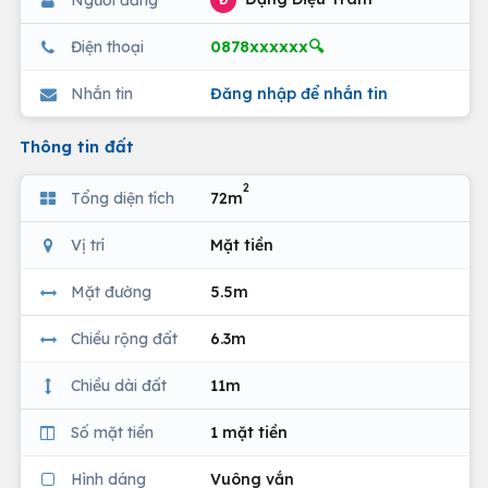
Đ
0878xxxxxx🔍
Điện thoại
Nhắn tin
Đăng nhập để nhắn tin
Thông tin đất
2
Tổng diện tích
72m
Vị trí
Mặt tiền
Mặt đường
5.5m
Chiều rộng đất
6.3m
Chiều dài đất
11m
Số mặt tiền
1 mặt tiền
Hình dáng
Vuông vắn