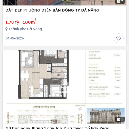
2
ĐẤT ĐẸP PHƯỜNG ĐIỆN BÀN ĐÔNG TP ĐÀ NẴNG
2
1.78 tỷ
·
100m
Thành phố Đà Nẵng
04/06/2026
1
Mở bán ngay tháng 1 này tòa Mira thuộc Tổ hợp Regal