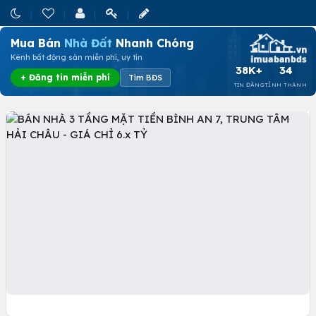
Mua Bán
Nhà Đất
Nhanh Chóng
Kênh bất động sản miễn phí, uy tín
38K+
34
+ Đăng tin miễn phí
Tìm BĐS
TIN ĐĂNG
TỈNH THÀNH