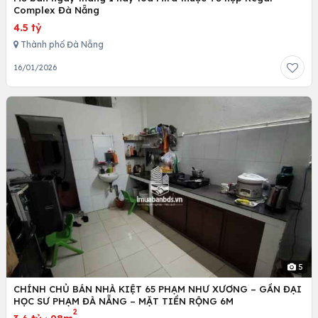
Complex Đà Nẵng
4.5 tỷ
Thành phố Đà Nẵng
16/01/2026
5
CHÍNH CHỦ BÁN NHÀ KIỆT 65 PHẠM NHƯ XƯƠNG – GẦN ĐẠI
HỌC SƯ PHẠM ĐÀ NẴNG – MẶT TIỀN RỘNG 6M
2