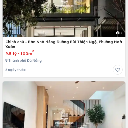
1
Chính chủ - Bán Nhà riêng Đường Bùi Thiện Ngộ, Phường Hoà
Xuân
2
9.5 tỷ
·
100m
Thành phố Đà Nẵng
2 ngày trước