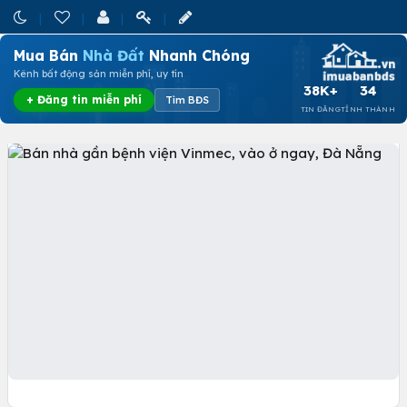
Mua Bán
Nhà Đất
Nhanh Chóng
Kênh bất động sản miễn phí, uy tín
38K+
34
+ Đăng tin miễn phí
Tìm BĐS
TIN ĐĂNG
TỈNH THÀNH