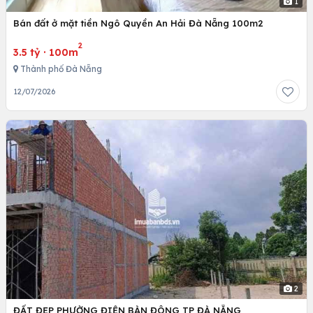
1
Bán đất ở mặt tiền Ngô Quyền An Hải Đà Nẵng 100m2
2
3.5 tỷ
·
100m
Thành phố Đà Nẵng
12/07/2026
2
ĐẤT ĐẸP PHƯỜNG ĐIỆN BÀN ĐÔNG TP ĐÀ NẴNG