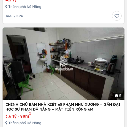
Thành phố Đà Nẵng
16/01/2026
5
CHÍNH CHỦ BÁN NHÀ KIỆT 65 PHẠM NHƯ XƯƠNG – GẦN ĐẠI
HỌC SƯ PHẠM ĐÀ NẴNG – MẶT TIỀN RỘNG 6M
2
3.6 tỷ
·
98m
Thành phố Đà Nẵng