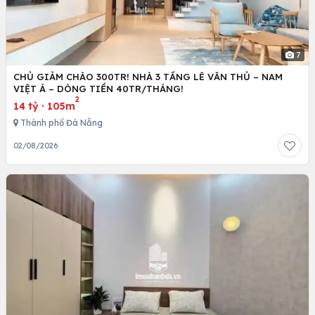
7
CHỦ GIẢM CHÀO 300TR! NHÀ 3 TẦNG LÊ VĂN THỦ – NAM
VIỆT Á – DÒNG TIỀN 40TR/THÁNG!
2
14 tỷ
·
105m
Thành phố Đà Nẵng
02/08/2026