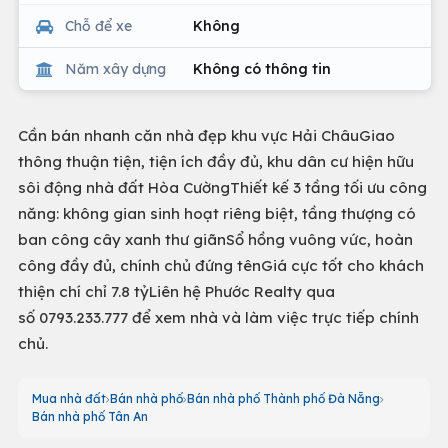
Chỗ để xe
Không
Năm xây dựng
Không có thông tin
Cần bán nhanh căn nhà đẹp khu vực Hải ChâuGiao
thông thuận tiện, tiện ích đầy đủ, khu dân cư hiện hữu
sôi động nhà đất Hòa CườngThiết kế 3 tầng tối ưu công
năng: không gian sinh hoạt riêng biệt, tầng thượng có
ban công cây xanh thư giãnSổ hồng vuông vức, hoàn
công đầy đủ, chính chủ đứng tênGiá cực tốt cho khách
thiện chí chỉ 7.8 tỷLiên hệ Phước Realty qua
số 0793.233.777 để xem nhà và làm việc trực tiếp chính
chủ.
Mua nhà đất
Bán nhà phố
Bán nhà phố Thành phố Đà Nẵng
Bán nhà phố Tân An