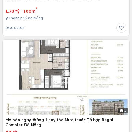
2
1.78 tỷ
·
100m
Thành phố Đà Nẵng
04/06/2026
1
Mở bán ngay tháng 1 này tòa Mira thuộc Tổ hợp Regal
Complex Đà Nẵng
4.5 tỷ