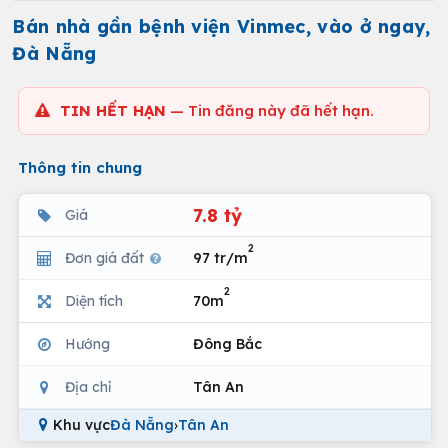
Bán nhà gần bệnh viện Vinmec, vào ở ngay,
Đà Nẵng
TIN HẾT HẠN
— Tin đăng này đã hết hạn.
Thông tin chung
7.8 tỷ
Giá
2
Đơn giá đất
97 tr/m
2
Diện tích
70m
Hướng
Đông Bắc
Địa chỉ
Tân An
Khu vực
Đà Nẵng
›
Tân An