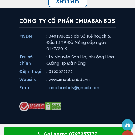
Xem thêm
CÔNG TY CỔ PHẦN IMUABANBDS
MSDN
: 0401986213 do Sở Kế hoạch &
Đầu tư TP Đà Nẵng cấp ngày
01/7/2019
Trụ sở
: 16 Nguyễn Sơn Hà, phường Hòa
chính
Cường, tp Đà Nẵng
Điện thoại
: 0935373173
Website
: www.imuabanbds.vn
Email
:
imuabanbds@gmail.com
Gọi ngay: 0793233777