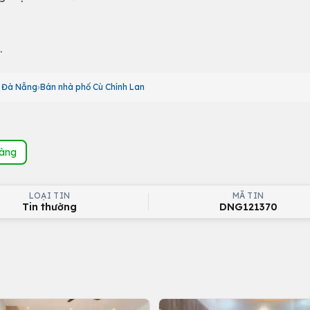
.
ố Đà Nẵng
Bán nhà phố Cù Chính Lan
hàng
LOẠI TIN
MÃ TIN
Tin thường
DNG121370