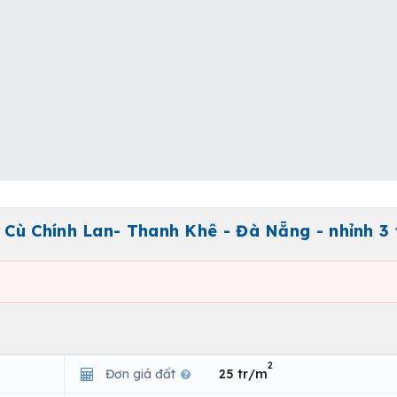
Cù Chính Lan- Thanh Khê - Đà Nẵng - nhỉnh 3 
2
Đơn giá đất
25 tr/m