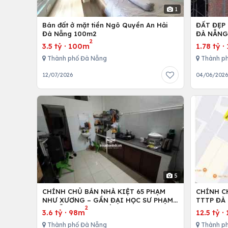
1
Bán đất ở mặt tiền Ngô Quyền An Hải
ĐẤT ĐẸP
Đà Nẵng 100m2
ĐÀ NẴN
2
3.5 tỷ
·
100m
1.78 tỷ
·
Thành phố Đà Nẵng
Thành p
12/07/2026
04/06/202
5
CHÍNH CHỦ BÁN NHÀ KIỆT 65 PHẠM
CHÍNH C
NHƯ XƯƠNG – GẦN ĐẠI HỌC SƯ PHẠM
TTTP ĐÀ 
2
ĐÀ NẴNG – MẶT TIỀN RỘNG 6M
LH:07790
3.6 tỷ
·
98m
12.5 tỷ
·
Thành phố Đà Nẵng
Thành p