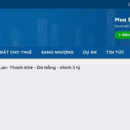
Mua 
Kênh bất 
+ Đăn
 ĐẤT CHO THUÊ
SANG NHƯỢNG
DỰ ÁN
TIN TỨC