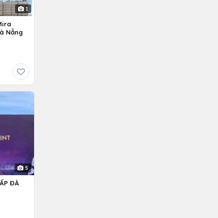
1
Mira
Đà Nẵng
5
ẤP ĐÀ