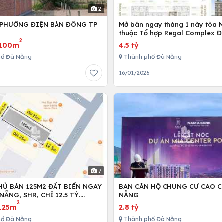
2
 PHƯỜNG ĐIỆN BÀN ĐÔNG TP
Mở bán ngay tháng 1 này tòa 
G
thuộc Tổ hợp Regal Complex 
2
100m
4.5 tỷ
hố Đà Nẵng
Thành phố Đà Nẵng
6
16/01/2026
7
HỦ BÁN 125M2 ĐẤT BIỂN NGAY
BAN CĂN HỘ CHUNG CƯ CAO C
NẴNG, SHR, CHỈ 12.5 TỶ.
NẴNG
2
89999.
125m
2.8 tỷ
hố Đà Nẵng
Thành phố Đà Nẵng