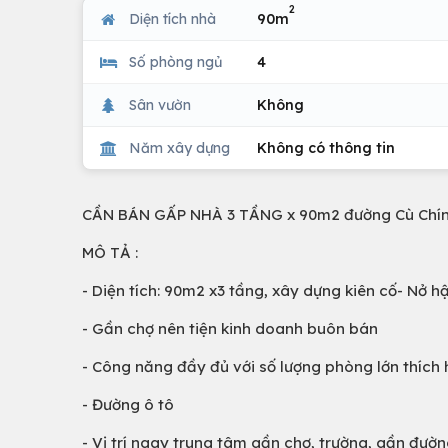
2
Diện tích nhà
90m
Số phòng ngủ
4
Sân vườn
Không
Năm xây dựng
Không có thông tin
CẦN BÁN GẤP NHÀ 3 TẦNG x 90m2 đường Cù Chín
MÔ TẢ :
- Diện tích: 90m2 x3 tầng, xây dựng kiên cố- Nở h
- Gần chợ nên tiện kinh doanh buôn bán
- Công năng đầy đủ với số lượng phòng lớn thích 
- Đường ô tô
- Vị trí ngay trung tâm gần chợ, trường, gần đườn