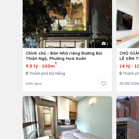
1
Chính chủ - Bán Nhà riêng Đường Bùi
CHỦ GIẢ
Thiện Ngộ, Phường Hoà Xuân
LÊ VĂN T
2
TIỀN 40
9.5 tỷ
·
100m
14 tỷ
·
1
Thành phố Đà Nẵng
Thành p
hôm qua
02/08/202