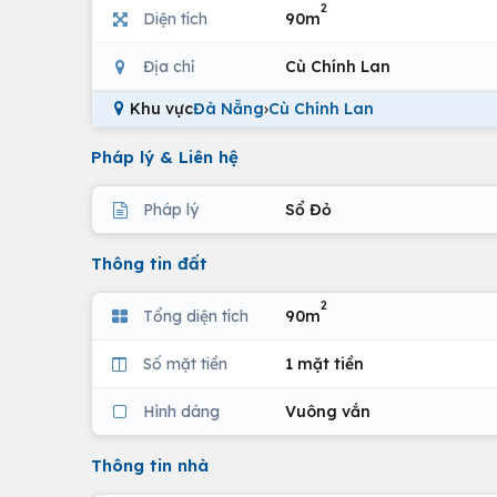
2
Diện tích
90m
Địa chỉ
Cù Chính Lan
Khu vực
Đà Nẵng
›
Cù Chính Lan
Pháp lý & Liên hệ
Pháp lý
Sổ Đỏ
Thông tin đất
2
Tổng diện tích
90m
Số mặt tiền
1 mặt tiền
Hình dáng
Vuông vắn
Thông tin nhà