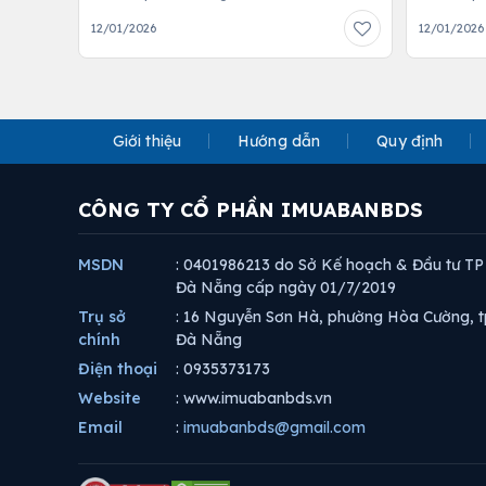
12/01/2026
12/01/2026
Giới thiệu
Hướng dẫn
Quy định
CÔNG TY CỔ PHẦN IMUABANBDS
MSDN
: 0401986213 do Sở Kế hoạch & Đầu tư TP
Đà Nẵng cấp ngày 01/7/2019
Trụ sở
: 16 Nguyễn Sơn Hà, phường Hòa Cường, t
chính
Đà Nẵng
Điện thoại
: 0935373173
Website
: www.imuabanbds.vn
Email
:
imuabanbds@gmail.com