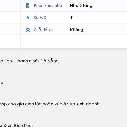
Phân khúc nhà
Nhà 3 tầng
Số WC
4
Chỗ để xe
Không
h Lan- Thanh Khê- Đà Nẵng
ậu
hợp cho gia đình lớn hoặc vừa ở vừa kinh doanh.
g Điện Biên Phủ.