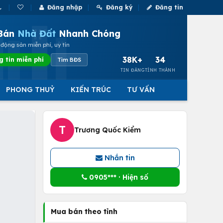
Đăng nhập
Đăng ký
Đăng tin
Bán
Nhà Đất
Nhanh Chóng
động sản miễn phí, uy tín
38K+
34
g tin miễn phí
Tìm BĐS
TIN ĐĂNG
TỈNH THÀNH
PHONG THUỶ
KIẾN TRÚC
TƯ VẤN
T
Trương Quốc Kiểm
Nhắn tin
0905*** · Hiện số
Mua bán theo tỉnh