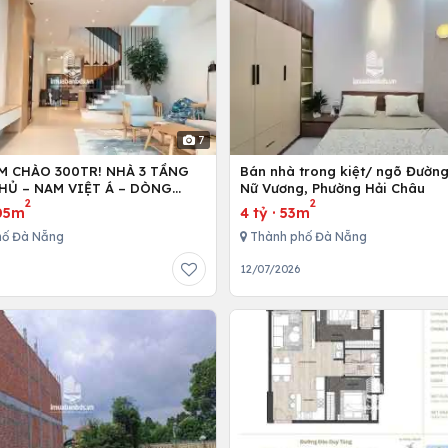
7
M CHÀO 300TR! NHÀ 3 TẦNG
Bán nhà trong kiệt/ ngõ Đườn
HỦ – NAM VIỆT Á – DÒNG
Nữ Vương, Phường Hải Châu
2
2
TR/THÁNG!
05m
4 tỷ
·
53m
hố Đà Nẵng
Thành phố Đà Nẵng
6
12/07/2026