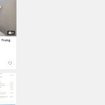
6
g Trưng