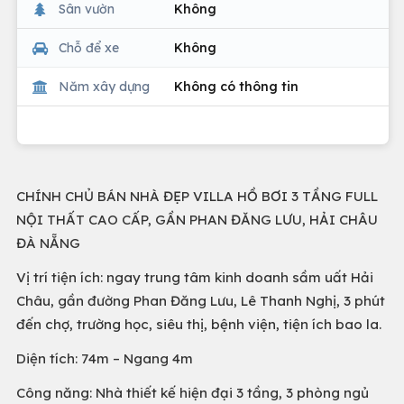
Sân vườn
Không
Chỗ để xe
Không
Năm xây dựng
Không có thông tin
CHÍNH CHỦ BÁN NHÀ ĐẸP VILLA HỒ BƠI 3 TẦNG FULL
NỘI THẤT CAO CẤP, GẦN PHAN ĐĂNG LƯU, HẢI CHÂU
ĐÀ NẴNG
Vị trí tiện ích: ngay trung tâm kinh doanh sầm uất Hải
Châu, gần đường Phan Đăng Lưu, Lê Thanh Nghị, 3 phút
đến chợ, trường học, siêu thị, bệnh viện, tiện ích bao la.
Diện tích: 74m – Ngang 4m
Công năng: Nhà thiết kế hiện đại 3 tầng, 3 phòng ngủ