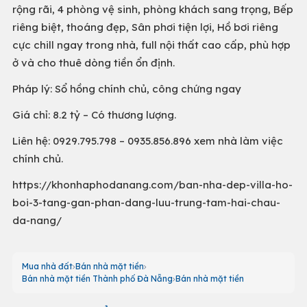
rộng rãi, 4 phòng vệ sinh, phòng khách sang trọng, Bếp
riêng biệt, thoáng đẹp, Sân phơi tiện lợi, Hồ bơi riêng
cực chill ngay trong nhà, full nội thất cao cấp, phù hợp
ở và cho thuê dòng tiền ổn định.
Pháp lý: Sổ hồng chính chủ, công chứng ngay
Giá chỉ: 8.2 tỷ – Có thương lượng.
Liên hệ: 0929.795.798 – 0935.856.896 xem nhà làm việc
chính chủ.
https://khonhaphodanang.com/ban-nha-dep-villa-ho-
boi-3-tang-gan-phan-dang-luu-trung-tam-hai-chau-
da-nang/
Mua nhà đất
Bán nhà mặt tiền
Bán nhà mặt tiền Thành phố Đà Nẵng
Bán nhà mặt tiền