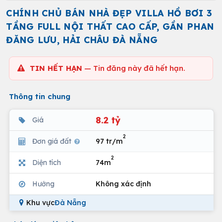
CHÍNH CHỦ BÁN NHÀ ĐẸP VILLA HỒ BƠI 3
TẦNG FULL NỘI THẤT CAO CẤP, GẦN PHAN
ĐĂNG LƯU, HẢI CHÂU ĐÀ NẴNG
TIN HẾT HẠN
— Tin đăng này đã hết hạn.
Thông tin chung
8.2 tỷ
Giá
2
Đơn giá đất
97 tr/m
2
Diện tích
74m
Hướng
Không xác định
Khu vực
Đà Nẵng