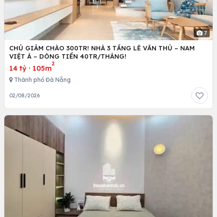
7
CHỦ GIẢM CHÀO 300TR! NHÀ 3 TẦNG LÊ VĂN THỦ – NAM
VIỆT Á – DÒNG TIỀN 40TR/THÁNG!
2
14 tỷ
·
105m
Thành phố Đà Nẵng
02/08/2026