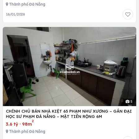
Thành phố Đà Nẵng
16/01/2026
5
CHÍNH CHỦ BÁN NHÀ KIỆT 65 PHẠM NHƯ XƯƠNG – GẦN ĐẠI
HỌC SƯ PHẠM ĐÀ NẴNG – MẶT TIỀN RỘNG 6M
2
3.6 tỷ
·
98m
Thành phố Đà Nẵng