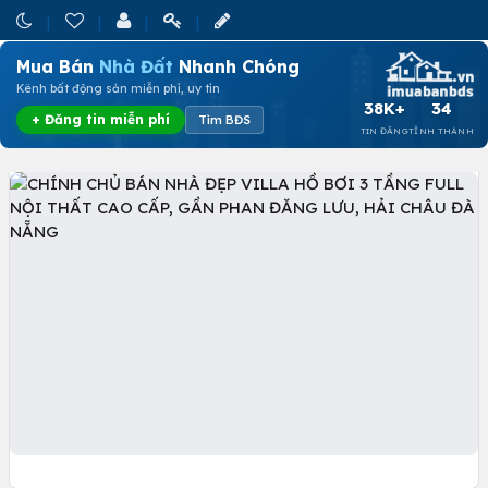
Mua Bán
Nhà Đất
Nhanh Chóng
Kênh bất động sản miễn phí, uy tín
38K+
34
+ Đăng tin miễn phí
Tìm BĐS
TIN ĐĂNG
TỈNH THÀNH