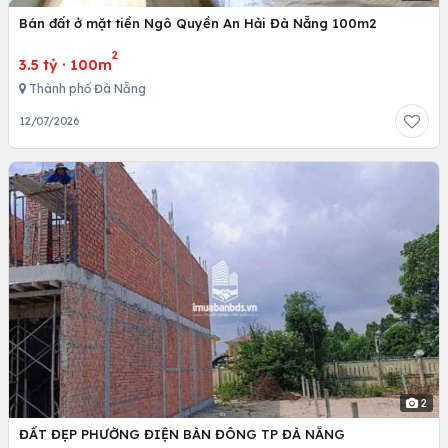
Bán đất ở mặt tiền Ngô Quyền An Hải Đà Nẵng 100m2
2
3.5 tỷ
·
100m
Thành phố Đà Nẵng
12/07/2026
2
ĐẤT ĐẸP PHƯỜNG ĐIỆN BÀN ĐÔNG TP ĐÀ NẴNG