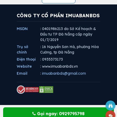
CÔNG TY CỔ PHẦN IMUABANBDS
MSDN
: 0401986213 do Sở Kế hoạch &
Đầu tư TP Đà Nẵng cấp ngày
01/7/2019
Trụ sở
: 16 Nguyễn Sơn Hà, phường Hòa
chính
Cường, tp Đà Nẵng
Điện thoại
: 0935373173
Website
: www.imuabanbds.vn
Email
:
imuabanbds@gmail.com
Gọi ngay: 0929795798