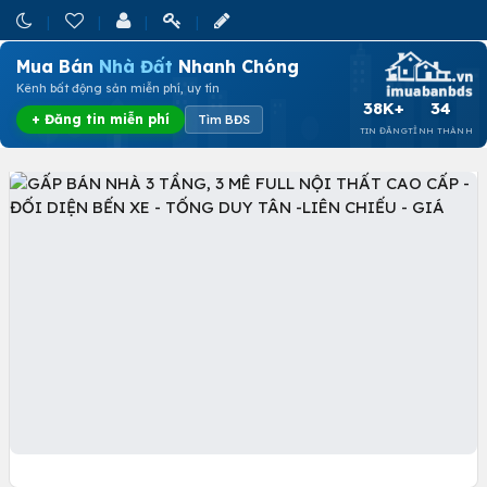
Mua Bán
Nhà Đất
Nhanh Chóng
Kênh bất động sản miễn phí, uy tín
38K+
34
+ Đăng tin miễn phí
Tìm BĐS
TIN ĐĂNG
TỈNH THÀNH