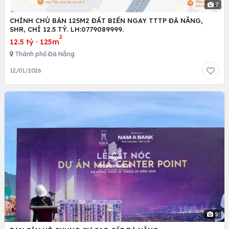
7
CHÍNH CHỦ BÁN 125M2 ĐẤT BIỂN NGAY TTTP ĐÀ NẴNG,
SHR, CHỈ 12.5 TỶ. LH:0779089999.
2
12.5 tỷ
·
125m
Thành phố Đà Nẵng
12/01/2026
5