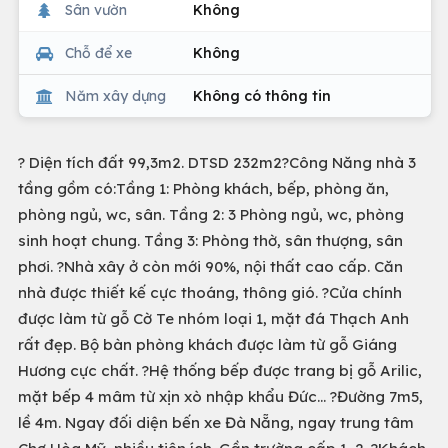
Sân vườn
Không
Chỗ để xe
Không
Năm xây dựng
Không có thông tin
? Diện tích đất 99,3m2. DTSD 232m2?Công Năng nhà 3
tầng gồm có:Tầng 1: Phòng khách, bếp, phòng ăn,
phòng ngủ, wc, sân. Tầng 2: 3 Phòng ngủ, wc, phòng
sinh hoạt chung. Tầng 3: Phòng thờ, sân thượng, sân
phơi. ?Nhà xây ở còn mới 90%, nội thất cao cấp. Căn
nhà được thiết kế cực thoáng, thông gió. ?Cửa chính
được làm từ gỗ Cờ Te nhóm loại 1, mặt đá Thạch Anh
rất đẹp. Bộ bàn phòng khách được làm từ gỗ Giáng
Hương cực chất. ?Hệ thống bếp được trang bị gỗ Arilic,
mặt bếp 4 mâm từ xịn xò nhập khẩu Đức... ?Đường 7m5,
lề 4m. Ngay đối diện bến xe Đà Nẵng, ngay trung tâm