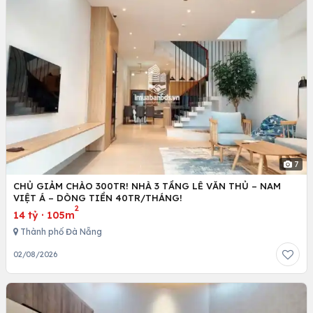
7
CHỦ GIẢM CHÀO 300TR! NHÀ 3 TẦNG LÊ VĂN THỦ – NAM
VIỆT Á – DÒNG TIỀN 40TR/THÁNG!
2
14 tỷ
·
105m
Thành phố Đà Nẵng
02/08/2026