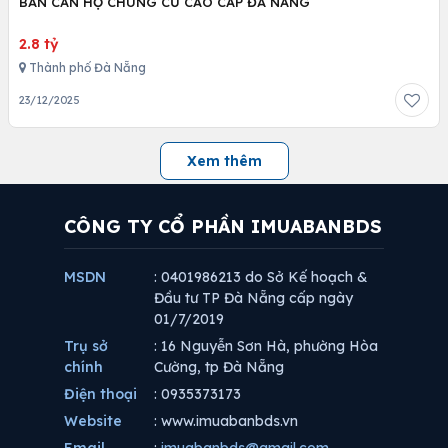
BAN CĂN HỘ CHUNG CƯ CAO CẤP ĐÀ NẴNG
2.8 tỷ
Thành phố Đà Nẵng
23/12/2025
Xem thêm
CÔNG TY CỔ PHẦN IMUABANBDS
MSDN
: 0401986213 do Sở Kế hoạch &
Đầu tư TP Đà Nẵng cấp ngày
01/7/2019
Trụ sở
: 16 Nguyễn Sơn Hà, phường Hòa
chính
Cường, tp Đà Nẵng
Điện thoại
: 0935373173
Website
: www.imuabanbds.vn
Email
:
imuabanbds@gmail.com