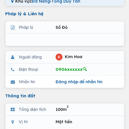
Khu vực
Đà Nẵng
›
Tống Duy Tân
Pháp lý & Liên hệ
Pháp lý
Sổ Đỏ
Kim Hoa
Người đăng
K
0906xxxxxx🔍
Điện thoại
Nhắn tin
Đăng nhập để nhắn tin
Thông tin đất
2
Tổng diện tích
100m
Vị trí
Mặt tiền