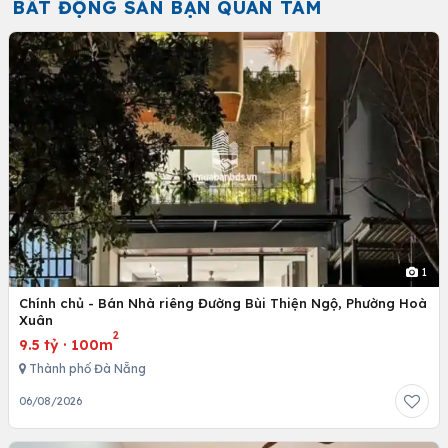
BẤT ĐỘNG SẢN BẠN QUAN TÂM
1
Chính chủ - Bán Nhà riêng Đường Bùi Thiện Ngộ, Phường Hoà
Xuân
2
9.5 tỷ
·
100m
Thành phố Đà Nẵng
06/08/2026