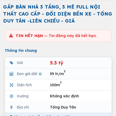
GẤP BÁN NHÀ 3 TẦNG, 3 MÊ FULL NỘI
THẤT CAO CẤP - ĐỐI DIỆN BẾN XE - TỐNG
DUY TÂN -LIÊN CHIẾU - GIÁ
TIN HẾT HẠN
— Tin đăng này đã hết hạn.
Thông tin chung
5.3 tỷ
Giá
2
Đơn giá đất
39 tr/m
2
Diện tích
100m
Hướng
Không xác định
Địa chỉ
Tống Duy Tân