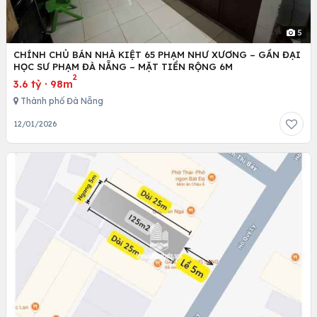
5
CHÍNH CHỦ BÁN NHÀ KIỆT 65 PHẠM NHƯ XƯƠNG – GẦN ĐẠI
HỌC SƯ PHẠM ĐÀ NẴNG – MẶT TIỀN RỘNG 6M
2
3.6 tỷ
·
98m
Thành phố Đà Nẵng
12/01/2026