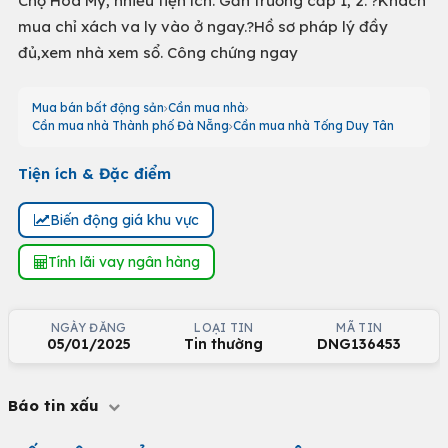
Chợ Hòa Mỹ, nhiều tiện ích. Gần trường cấp 1, 2. ?Khách
mua chỉ xách va ly vào ở ngay.?Hồ sơ pháp lý đầy
đủ,xem nhà xem sổ. Công chứng ngay
Mua bán bất động sản
Cần mua nhà
Cần mua nhà Thành phố Đà Nẵng
Cần mua nhà Tống Duy Tân
Tiện ích & Đặc điểm
Biến động giá khu vực
Tính lãi vay ngân hàng
NGÀY ĐĂNG
LOẠI TIN
MÃ TIN
05/01/2025
Tin thường
DNG136453
Báo tin xấu