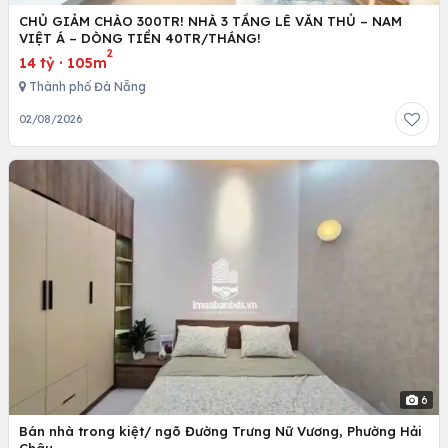
CHỦ GIẢM CHÀO 300TR! NHÀ 3 TẦNG LÊ VĂN THỦ – NAM
VIỆT Á – DÒNG TIỀN 40TR/THÁNG!
2
14 tỷ
·
105m
Thành phố Đà Nẵng
02/08/2026
6
Bán nhà trong kiệt/ ngõ Đường Trưng Nữ Vương, Phường Hải
Châu