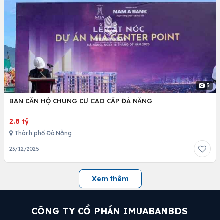
5
BAN CĂN HỘ CHUNG CƯ CAO CẤP ĐÀ NẴNG
2.8 tỷ
Thành phố Đà Nẵng
23/12/2025
Xem thêm
CÔNG TY CỔ PHẦN IMUABANBDS