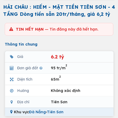
HẢI CHÂU : HIẾM - MẶT TIỀN TIÊN SƠN - 4
TẦNG Dòng tiền sẵn 20tr/tháng, giá 6,2 tỷ
TIN HẾT HẠN
— Tin đăng này đã hết hạn.
Thông tin chung
6.2 tỷ
Giá
2
Đơn giá đất
95 tr/m
2
Diện tích
65m
Hướng
Không xác định
Địa chỉ
Tiên Sơn
Khu vực
Đà Nẵng
›
Tiên Sơn