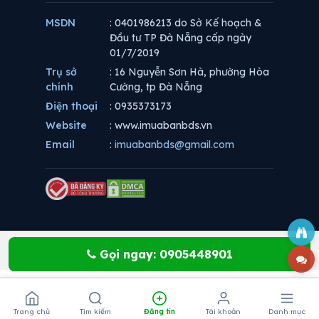
MSDN
: 0401986213 do Sở Kế hoạch &
Đầu tư TP Đà Nẵng cấp ngày
01/7/2019
Trụ sở
: 16 Nguyễn Sơn Hà, phường Hòa
chính
Cường, tp Đà Nẵng
Điện thoại
: 0935373173
Website
: www.imuabanbds.vn
Email
:
imuabanbds@gmail.com
Gọi ngay: 0905448901
Trang chủ
Tìm kiếm
Đăng tin
Tài khoản
Danh mục