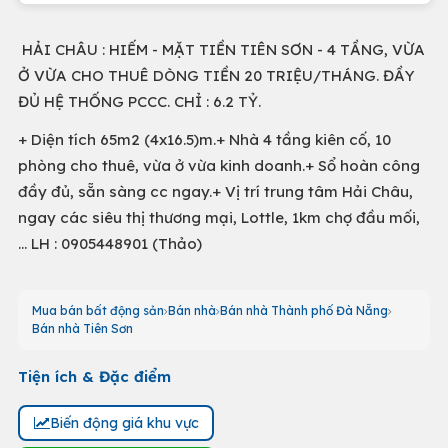
HẢI CHÂU : HIẾM - MẶT TIỀN TIÊN SƠN - 4 TẦNG, VỪA
Ở VỪA CHO THUÊ DÒNG TIỀN 20 TRIỆU/THÁNG. ĐẦY
ĐỦ HỆ THỐNG PCCC. CHỈ : 6.2 TỶ.
+ Diện tích 65m2 (4x16.5)m.+ Nhà 4 tầng kiên cố, 10
phòng cho thuê, vừa ở vừa kinh doanh.+ Sổ hoàn công
đầy đủ, sẵn sàng cc ngay.+ Vị trí trung tâm Hải Châu,
ngay các siêu thị thương mại, Lottle, 1km chợ đầu mối,
… LH : 0905448901 (Thảo)
Mua bán bất động sản
Bán nhà
Bán nhà Thành phố Đà Nẵng
Bán nhà Tiên Sơn
Tiện ích & Đặc điểm
Biến động giá khu vực