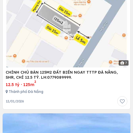
7
CHÍNH CHỦ BÁN 125M2 ĐẤT BIỂN NGAY TTTP ĐÀ NẴNG,
SHR, CHỈ 12.5 TỶ. LH:0779089999.
2
12.5 tỷ
·
125m
Thành phố Đà Nẵng
12/01/2026