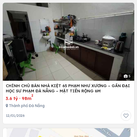
5
CHÍNH CHỦ BÁN NHÀ KIỆT 65 PHẠM NHƯ XƯƠNG – GẦN ĐẠI
HỌC SƯ PHẠM ĐÀ NẴNG – MẶT TIỀN RỘNG 6M
2
3.6 tỷ
·
98m
Thành phố Đà Nẵng
12/01/2026