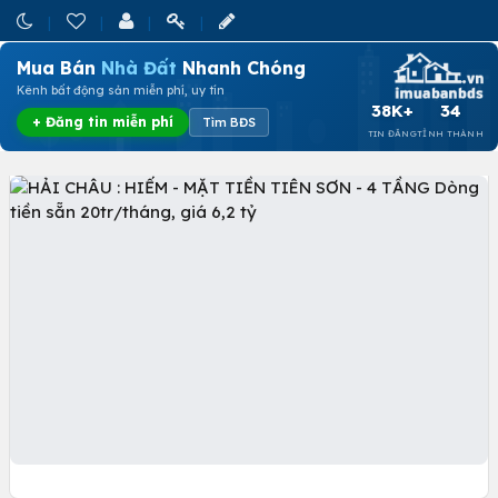
Mua Bán
Nhà Đất
Nhanh Chóng
Kênh bất động sản miễn phí, uy tín
38K+
34
+ Đăng tin miễn phí
Tìm BĐS
TIN ĐĂNG
TỈNH THÀNH