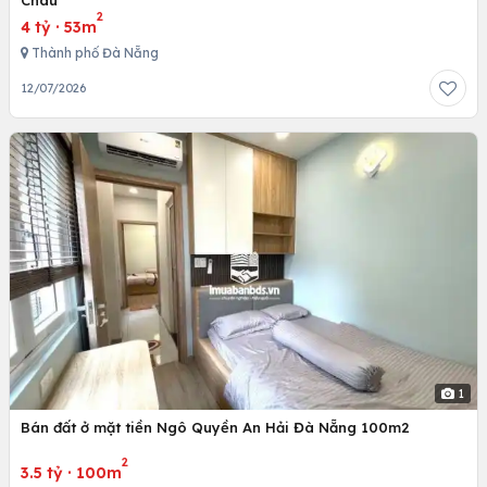
2
4 tỷ
·
53m
Thành phố Đà Nẵng
12/07/2026
1
Bán đất ở mặt tiền Ngô Quyền An Hải Đà Nẵng 100m2
2
3.5 tỷ
·
100m