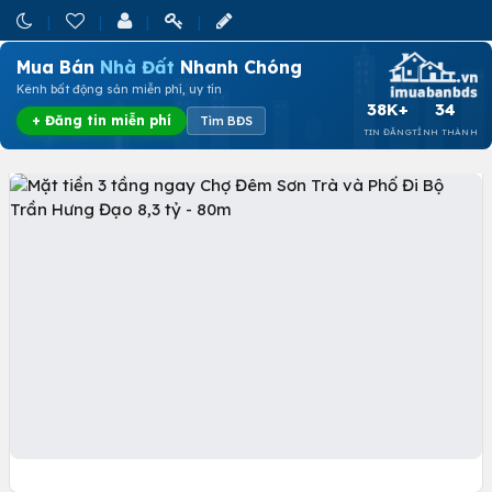
Mua Bán
Nhà Đất
Nhanh Chóng
Kênh bất động sản miễn phí, uy tín
38K+
34
+ Đăng tin miễn phí
Tìm BĐS
TIN ĐĂNG
TỈNH THÀNH