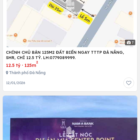
7
CHÍNH CHỦ BÁN 125M2 ĐẤT BIỂN NGAY TTTP ĐÀ NẴNG,
SHR, CHỈ 12.5 TỶ. LH:0779089999.
2
12.5 tỷ
·
125m
Thành phố Đà Nẵng
12/01/2026