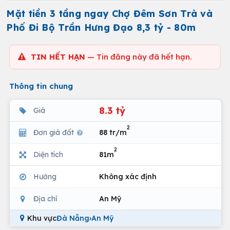
Mặt tiền 3 tầng ngay Chợ Đêm Sơn Trà và
Phố Đi Bộ Trần Hưng Đạo 8,3 tỷ - 80m
TIN HẾT HẠN
— Tin đăng này đã hết hạn.
Thông tin chung
8.3 tỷ
Giá
2
Đơn giá đất
88 tr/m
2
Diện tích
81m
Hướng
Không xác định
Địa chỉ
An Mỹ
Khu vực
Đà Nẵng
›
An Mỹ