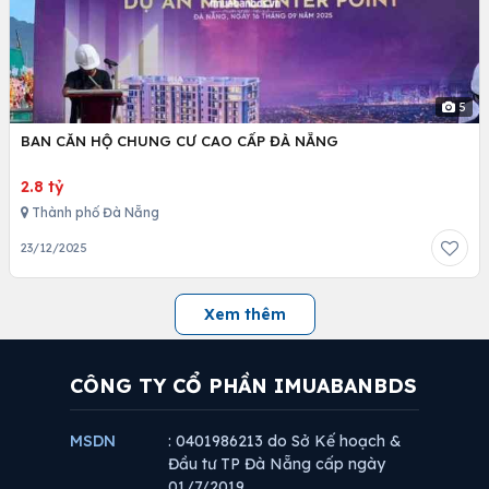
5
BAN CĂN HỘ CHUNG CƯ CAO CẤP ĐÀ NẴNG
2.8 tỷ
Thành phố Đà Nẵng
23/12/2025
Xem thêm
CÔNG TY CỔ PHẦN IMUABANBDS
MSDN
: 0401986213 do Sở Kế hoạch &
Đầu tư TP Đà Nẵng cấp ngày
01/7/2019