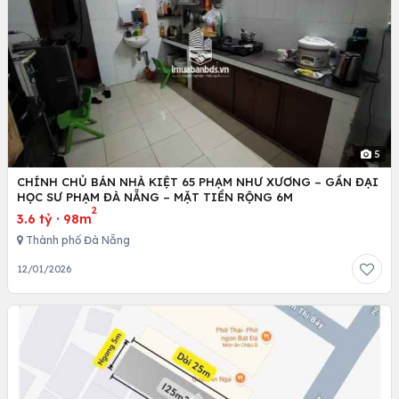
5
CHÍNH CHỦ BÁN NHÀ KIỆT 65 PHẠM NHƯ XƯƠNG – GẦN ĐẠI
HỌC SƯ PHẠM ĐÀ NẴNG – MẶT TIỀN RỘNG 6M
2
3.6 tỷ
·
98m
Thành phố Đà Nẵng
12/01/2026