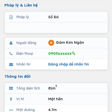
Pháp lý & Liên hệ
Pháp lý
Sổ Đỏ
Đàm Kim Ngân
Người đăng
Đ
0905xxxxxx🔍
Điện thoại
Nhắn tin
Đăng nhập để nhắn tin
Thông tin đất
2
Tổng diện tích
81m
Vị trí
Mặt tiền
Mặt đường
4.7m