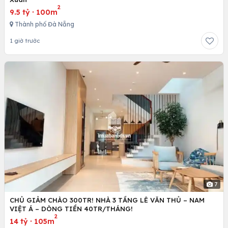
2
9.5 tỷ
·
100m
Thành phố Đà Nẵng
1 giờ trước
7
CHỦ GIẢM CHÀO 300TR! NHÀ 3 TẦNG LÊ VĂN THỦ – NAM
VIỆT Á – DÒNG TIỀN 40TR/THÁNG!
2
14 tỷ
·
105m