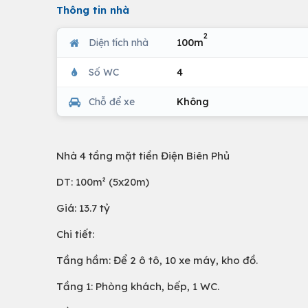
Thông tin nhà
2
Diện tích nhà
100m
Số WC
4
Chỗ để xe
Không
Nhà 4 tầng mặt tiền Điện Biên Phủ
DT: 100m² (5x20m)
Giá: 13.7 tỷ
Chi tiết:
Tầng hầm: Để 2 ô tô, 10 xe máy, kho đồ.
Tầng 1: Phòng khách, bếp, 1 WC.