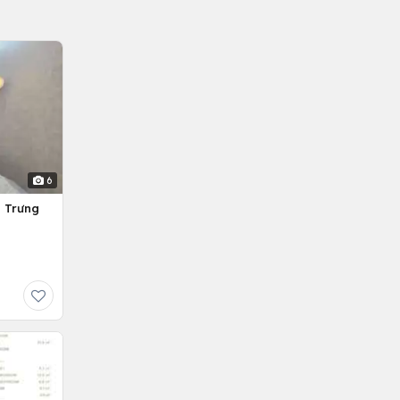
6
g Trưng