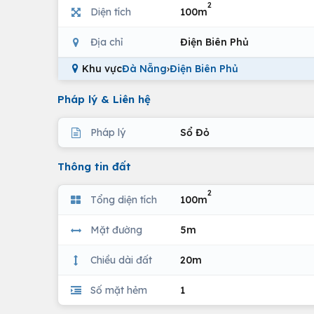
2
Diện tích
100m
Địa chỉ
Điện Biên Phủ
Khu vực
Đà Nẵng
›
Điện Biên Phủ
Pháp lý & Liên hệ
Pháp lý
Sổ Đỏ
Thông tin đất
2
Tổng diện tích
100m
Mặt đường
5m
Chiều dài đất
20m
Số mặt hẻm
1