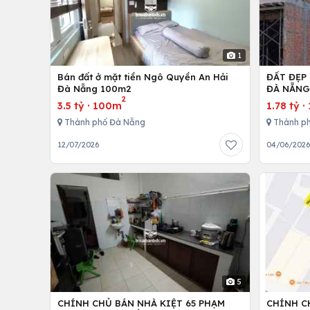
1
Bán đất ở mặt tiền Ngô Quyền An Hải
ĐẤT ĐẸP
Đà Nẵng 100m2
ĐÀ NẴN
2
3.5 tỷ
·
100m
1.78 tỷ
·
Thành phố Đà Nẵng
Thành p
12/07/2026
04/06/202
5
CHÍNH CHỦ BÁN NHÀ KIỆT 65 PHẠM
CHÍNH C