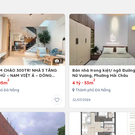
7
M CHÀO 300TR! NHÀ 3 TẦNG
Bán nhà trong kiệt/ ngõ Đườn
HỦ – NAM VIỆT Á – DÒNG
Nữ Vương, Phường Hải Châu
2
2
TR/THÁNG!
05m
4 tỷ
·
53m
hố Đà Nẵng
Thành phố Đà Nẵng
6
12/07/2026