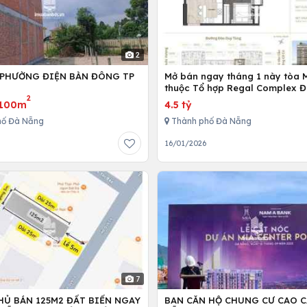
2
 PHƯỜNG ĐIỆN BÀN ĐÔNG TP
Mở bán ngay tháng 1 này tòa 
G
thuộc Tổ hợp Regal Complex 
2
100m
4.5 tỷ
hố Đà Nẵng
Thành phố Đà Nẵng
6
16/01/2026
7
HỦ BÁN 125M2 ĐẤT BIỂN NGAY
BAN CĂN HỘ CHUNG CƯ CAO C