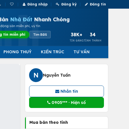
Đăng nhập
Đăng ký
Đăng tin
Bán
Nhà Đất
Nhanh Chóng
động sản miễn phí, uy tín
38K+
34
g tin miễn phí
Tìm BĐS
TIN ĐĂNG
TỈNH THÀNH
PHONG THUỶ
KIẾN TRÚC
TƯ VẤN
N
Nguyễn Tuấn
Nhắn tin
0905*** · Hiện số
Mua bán theo tỉnh