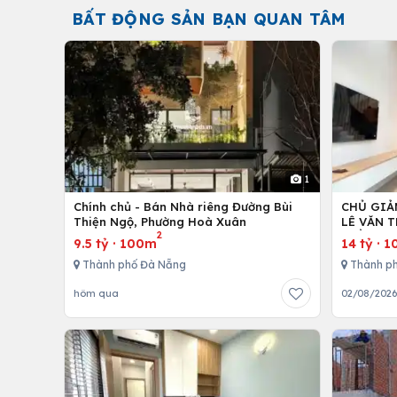
BẤT ĐỘNG SẢN BẠN QUAN TÂM
1
Chính chủ - Bán Nhà riêng Đường Bùi
CHỦ GIẢ
Thiện Ngộ, Phường Hoà Xuân
LÊ VĂN T
2
TIỀN 40
9.5 tỷ
·
100m
14 tỷ
·
1
Thành phố Đà Nẵng
Thành p
hôm qua
02/08/202