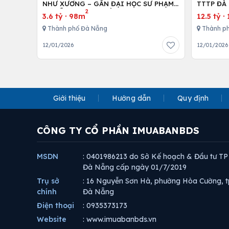
NHƯ XƯƠNG – GẦN ĐẠI HỌC SƯ PHẠM
TTTP ĐÀ 
2
ĐÀ NẴNG – MẶT TIỀN RỘNG 6M
LH:07790
3.6 tỷ
·
98m
12.5 tỷ
·
Thành phố Đà Nẵng
Thành p
12/01/2026
12/01/2026
Giới thiệu
Hướng dẫn
Quy định
CÔNG TY CỔ PHẦN IMUABANBDS
MSDN
: 0401986213 do Sở Kế hoạch & Đầu tư TP
Đà Nẵng cấp ngày 01/7/2019
Trụ sở
: 16 Nguyễn Sơn Hà, phường Hòa Cường, t
chính
Đà Nẵng
Điện thoại
: 0935373173
Website
: www.imuabanbds.vn