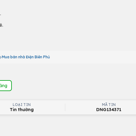
.
ê.
g
Mua bán nhà Điện Biên Phủ
hàng
LOẠI TIN
MÃ TIN
Tin thường
DNG134371