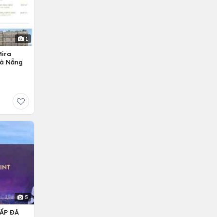
1
Mira
Đà Nẵng
5
ẤP ĐÀ