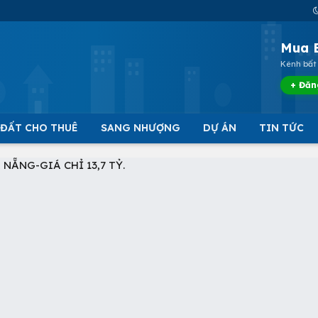
Mua 
Kênh bất 
+ Đăn
 ĐẤT CHO THUÊ
SANG NHƯỢNG
DỰ ÁN
TIN TỨC