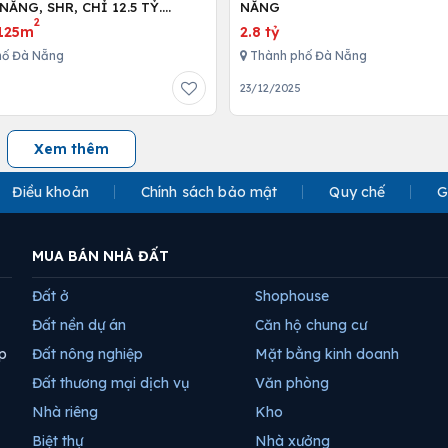
NẴNG, SHR, CHỈ 12.5 TỶ.
NẴNG
2
89999.
125m
2.8 tỷ
hố Đà Nẵng
Thành phố Đà Nẵng
23/12/2025
Xem thêm
Điều khoản
Chính sách bảo mật
Quy chế
G
MUA BÁN NHÀ ĐẤT
Đất ở
Shophouse
Đất nền dự án
Căn hộ chung cư
p
Đất nông nghiệp
Mặt bằng kinh doanh
Đất thương mại dịch vụ
Văn phòng
Nhà riêng
Kho
Biệt thự
Nhà xưởng