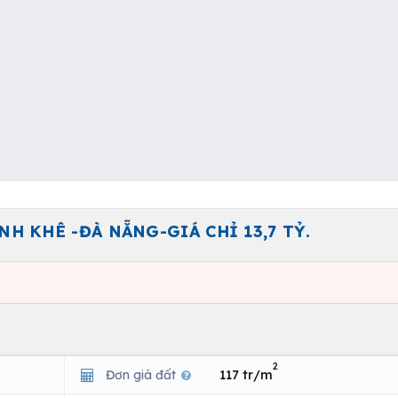
H KHÊ -ĐÀ NẴNG-GIÁ CHỈ 13,7 TỶ.
2
Đơn giá đất
117 tr/m