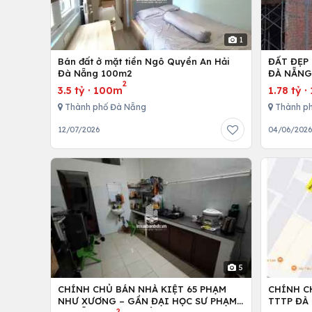
1
Bán đất ở mặt tiền Ngô Quyền An Hải
ĐẤT ĐẸP
Đà Nẵng 100m2
ĐÀ NẴN
2
3.5 tỷ
·
100m
1.78 tỷ
·
Thành phố Đà Nẵng
Thành p
12/07/2026
04/06/202
5
CHÍNH CHỦ BÁN NHÀ KIỆT 65 PHẠM
CHÍNH C
NHƯ XƯƠNG – GẦN ĐẠI HỌC SƯ PHẠM
TTTP ĐÀ 
2