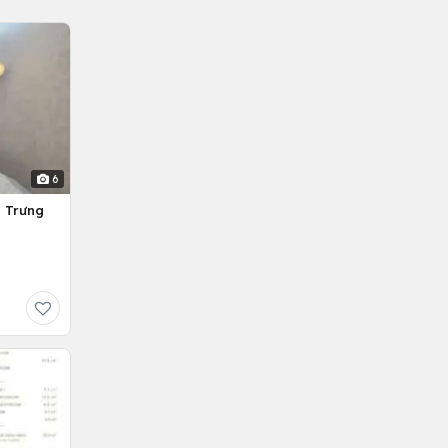
6
g Trưng