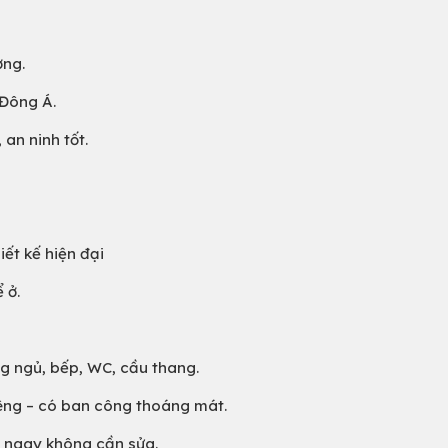
ờng.
 Đông Á.
an ninh tốt.
iết kế hiện đại
 ở.
g ngủ, bếp, WC, cầu thang.
êng – có ban công thoáng mát.
ở ngay không cần sửa.