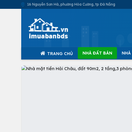
16 Nguyễn Sơn Hà, phường Hòa Cường, tp Đà Nẵng
NHÀ ĐẤT BÁN
NHÀ
TRANG CHỦ