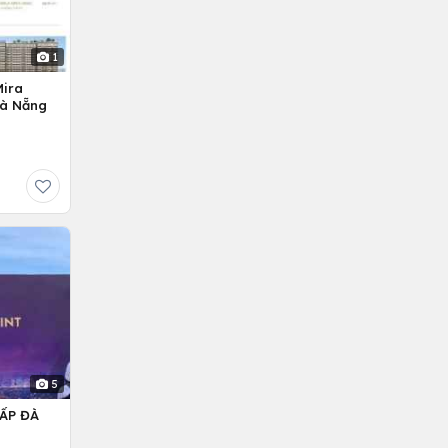
1
Mira
Đà Nẵng
5
ẤP ĐÀ