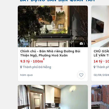
1
Chính chủ - Bán Nhà riêng Đường Bùi
CHỦ GIẢ
Thiện Ngộ, Phường Hoà Xuân
LÊ VĂN T
2
TIỀN 40
9.5 tỷ
·
100m
14 tỷ
·
1
Thành phố Đà Nẵng
Thành p
hôm qua
02/08/202