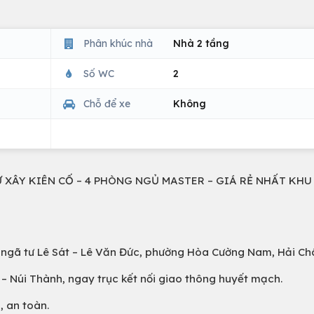
Phân khúc nhà
Nhà 2 tầng
Số WC
2
Chỗ để xe
Không
Ự XÂY KIÊN CỐ – 4 PHÒNG NGỦ MASTER – GIÁ RẺ NHẤT KHU
ần ngã tư Lê Sát – Lê Văn Đức, phường Hòa Cường Nam, Hải Ch
– Núi Thành, ngay trục kết nối giao thông huyết mạch.
 an toàn.