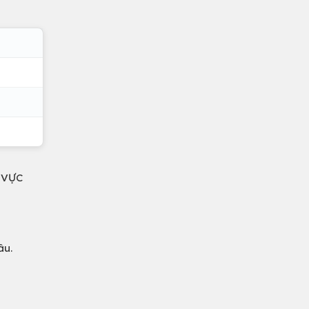
 VỰC
âu.