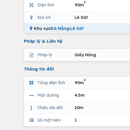
2
Diện tích
90m
Địa chỉ
Lê Sát
Khu vực
Đà Nẵng
›
Lê Sát
Pháp lý & Liên hệ
Pháp lý
Giấy Hồng
Thông tin đất
2
Tổng diện tích
90m
Mặt đường
4.5m
Chiều dài đất
20m
Số mặt hẻm
1