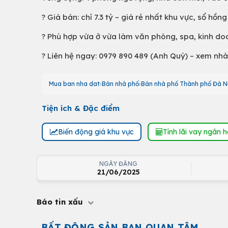
? Giá bán: chỉ 7.3 tỷ – giá rẻ nhất khu vực, sổ h
? Phù hợp vừa ở vừa làm văn phòng, spa, kinh doa
? Liên hệ ngay: 0979 890 489 (Anh Quý) – xem nhà 
Mua ban nha dat
Bán nhà phố
Bán nhà phố Thành phố Đà 
Tiện ích & Đặc điểm
Biến động giá khu vực
Tính lãi vay ngân 
NGÀY ĐĂNG
21/06/2025
Báo tin xấu
BẤT ĐỘNG SẢN BẠN QUAN TÂM