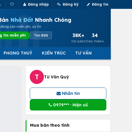
Đăng nhập
Đăng ký
Đăng tin
Bán
Nhà Đất
Nhanh Chóng
động sản miễn phí, uy tín
38K+
34
g tin miễn phí
Tìm BĐS
TIN ĐĂNG
TỈNH THÀNH
PHONG THUỶ
KIẾN TRÚC
TƯ VẤN
T
Từ Văn Quý
Nhắn tin
0979*** · Hiện số
Mua bán theo tỉnh