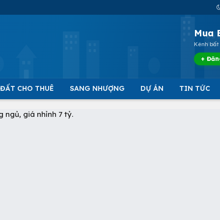
Mua 
Kênh bất 
+ Đăn
 ĐẤT CHO THUÊ
SANG NHƯỢNG
DỰ ÁN
TIN TỨC