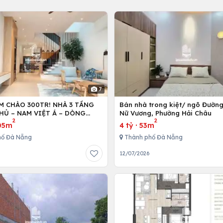
7
M CHÀO 300TR! NHÀ 3 TẦNG
Bán nhà trong kiệt/ ngõ Đườn
HỦ – NAM VIỆT Á – DÒNG
Nữ Vương, Phường Hải Châu
2
2
TR/THÁNG!
05m
4 tỷ
·
53m
hố Đà Nẵng
Thành phố Đà Nẵng
6
12/07/2026