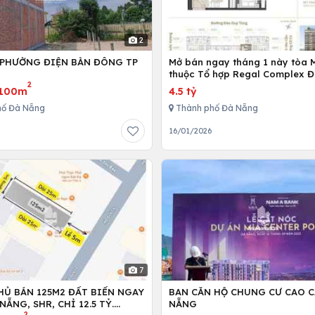
2
 PHƯỜNG ĐIỆN BÀN ĐÔNG TP
Mở bán ngay tháng 1 này tòa 
G
thuộc Tổ hợp Regal Complex 
2
100m
4.5 tỷ
hố Đà Nẵng
Thành phố Đà Nẵng
6
16/01/2026
7
HỦ BÁN 125M2 ĐẤT BIỂN NGAY
BAN CĂN HỘ CHUNG CƯ CAO C
NẴNG, SHR, CHỈ 12.5 TỶ.
NẴNG
2