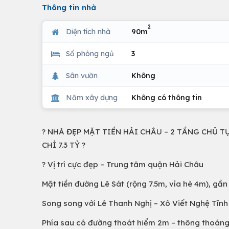
Thông tin nhà
2
Diện tích nhà
90m
Số phòng ngủ
3
Sân vườn
Không
Năm xây dựng
Không có thông tin
? NHÀ ĐẸP MẶT TIỀN HẢI CHÂU – 2 TẦNG CHỦ T
CHỈ 7.3 TỶ ?
? Vị trí cực đẹp – Trung tâm quận Hải Châu
Mặt tiền đường Lê Sát (rộng 7.5m, vỉa hè 4m), g
Song song với Lê Thanh Nghị – Xô Viết Nghệ Tĩnh 
Phía sau có đường thoát hiểm 2m – thông thoáng,