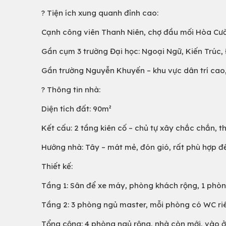
? Tiện ích xung quanh đỉnh cao:
Cạnh công viên Thanh Niên, chợ đầu mối Hòa Cư
Gần cụm 3 trường Đại học: Ngoại Ngữ, Kiến Trúc,
Gần trường Nguyễn Khuyến – khu vực dân trí cao, 
? Thông tin nhà:
Diện tích đất: 90m²
Kết cấu: 2 tầng kiên cố – chủ tự xây chắc chắn, th
Hướng nhà: Tây – mát mẻ, đón gió, rất phù hợp để
Thiết kế:
Tầng 1: Sân để xe máy, phòng khách rộng, 1 phòn
Tầng 2: 3 phòng ngủ master, mỗi phòng có WC ri
Tổng cộng: 4 phòng ngủ rộng, nhà còn mới, vào 