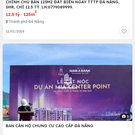
CHÍNH CHỦ BÁN 125M2 ĐẤT BIỂN NGAY TTTP ĐÀ NẴNG,
SHR, CHỈ 12.5 TỶ. LH:0779089999.
2
12.5 tỷ
·
125m
Thành phố Đà Nẵng
12/01/2026
5
BAN CĂN HỘ CHUNG CƯ CAO CẤP ĐÀ NẴNG