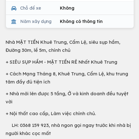
Chỗ để xe
Không
Năm xây dựng
Không có thông tin
Nhà MẶT TIỀN Khuê Trung, Cẩm Lệ, siêu sụp hầm,
Đường 30m, lề 5m, chính chủ
+ SIÊU SỤP HẦM - MẶT TIỀN RẺ Nhất Khuê Trung
+ Cách Mạng Tháng 8, Khuê Trung, Cẩm Lệ, khu trung
tâm đầy đủ tiện ích
+ Nhà mới lên được 5 tầng, Ở và kinh doanh đều tuyệt
vời
+ Nội thất cao cấp, Làm việc chính chủ.
LH: 0368 159 923, nhà ngon gọi ngay trước khi nhà bị
người khác cọc mất