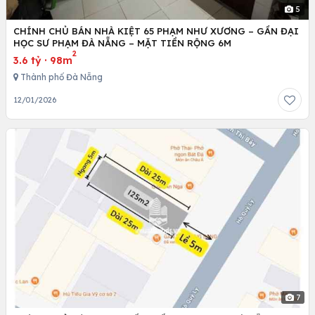
5
CHÍNH CHỦ BÁN NHÀ KIỆT 65 PHẠM NHƯ XƯƠNG – GẦN ĐẠI
HỌC SƯ PHẠM ĐÀ NẴNG – MẶT TIỀN RỘNG 6M
2
3.6 tỷ
·
98m
Thành phố Đà Nẵng
12/01/2026
7