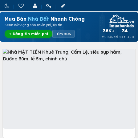
Mua Bán
Nhà Đất
Nhanh Chóng
Kênh bất động sản miễn phí, uy tín
38K+
34
+ Đăng tin miễn phí
Tìm BĐS
TIN ĐĂNG
TỈNH THÀNH