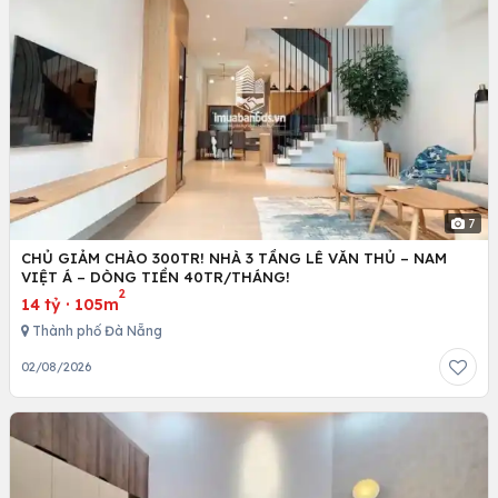
7
CHỦ GIẢM CHÀO 300TR! NHÀ 3 TẦNG LÊ VĂN THỦ – NAM
VIỆT Á – DÒNG TIỀN 40TR/THÁNG!
2
14 tỷ
·
105m
Thành phố Đà Nẵng
02/08/2026