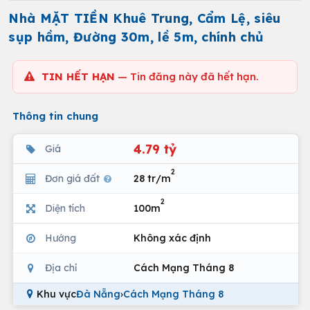
Nhà MẶT TIỀN Khuê Trung, Cẩm Lệ, siêu
sụp hầm, Đường 30m, lề 5m, chính chủ
TIN HẾT HẠN
— Tin đăng này đã hết hạn.
Thông tin chung
4.79 tỷ
Giá
2
Đơn giá đất
28 tr/m
2
Diện tích
100m
Hướng
Không xác định
Địa chỉ
Cách Mạng Tháng 8
Khu vực
Đà Nẵng
›
Cách Mạng Tháng 8