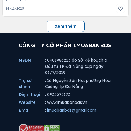
24/11/2025
Xem thêm
CÔNG TY CỔ PHẦN IMUABANBDS
MSDN
: 0401986213 do Sở Kế hoạch &
Đầu tư TP Đà Nẵng cấp ngày
01/7/2019
Trụ sở
: 16 Nguyễn Sơn Hà, phường Hòa
chính
Cường, tp Đà Nẵng
Điện thoại
: 0935373173
Website
: www.imuabanbds.vn
Email
:
imuabanbds@gmail.com