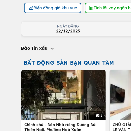
Biến động giá khu vực
Tính lãi vay ngân 
NGÀY ĐĂNG
22/12/2023
Báo tin xấu
BẤT ĐỘNG SẢN BẠN QUAN TÂM
1
Chính chủ - Bán Nhà riêng Đường Bùi
CHỦ GIẢ
Thiện Ngộ, Phường Hoà Xuân
LÊ VĂN T