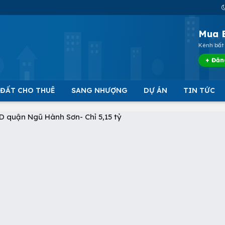
Mua 
Kênh bất 
+ Đăn
 ĐẤT CHO THUÊ
SANG NHƯỢNG
DỰ ÁN
TIN TỨC