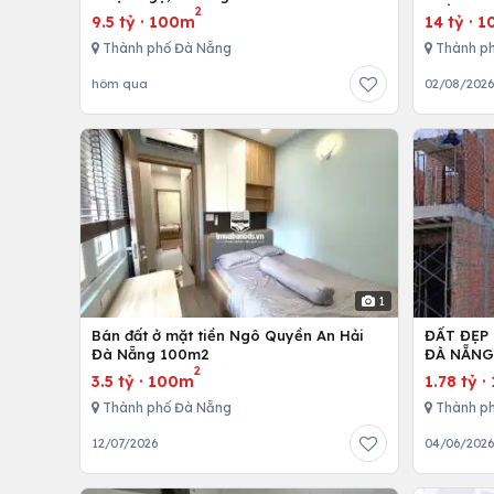
2
TIỀN 40
9.5 tỷ
·
100m
14 tỷ
·
1
Thành phố Đà Nẵng
Thành p
hôm qua
02/08/202
1
Bán đất ở mặt tiền Ngô Quyền An Hải
ĐẤT ĐẸP
Đà Nẵng 100m2
ĐÀ NẴN
2
3.5 tỷ
·
100m
1.78 tỷ
·
Thành phố Đà Nẵng
Thành p
12/07/2026
04/06/202