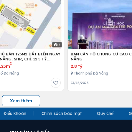
7
HỦ BÁN 125M2 ĐẤT BIỂN NGAY
BAN CĂN HỘ CHUNG CƯ CAO C
NẴNG, SHR, CHỈ 12.5 TỶ.
NẴNG
2
89999.
125m
2.8 tỷ
hố Đà Nẵng
Thành phố Đà Nẵng
23/12/2025
Xem thêm
Điều khoản
Chính sách bảo mật
Quy chế
G