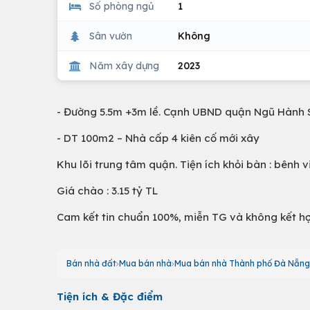
Số phòng ngủ
1
Sân vườn
Không
Năm xây dựng
2023
- Đường 5.5m +3m lề. Cạnh UBND quận Ngũ Hành 
- DT 100m2 – Nhà cấp 4 kiên cố mới xây
Khu lõi trung tâm quận. Tiện ích khỏi bàn : bênh v
Giá chào : 3.15 tỷ TL
Cam kết tin chuẩn 100%, miễn TG và không kết h
Bán nhà đất
Mua bán nhà
Mua bán nhà Thành phố Đà Nẵng
Tiện ích & Đặc điểm