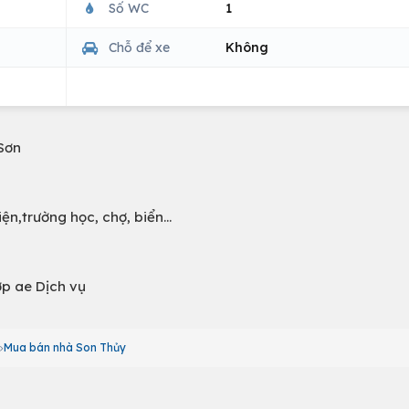
Số WC
1
Chỗ để xe
Không
Sơn
iện,trường học, chợ, biển…
ợp ae Dịch vụ
Mua bán nhà Son Thủy