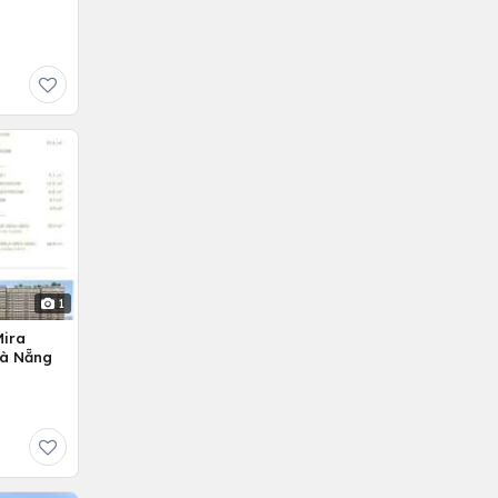
1
Mira
Đà Nẵng