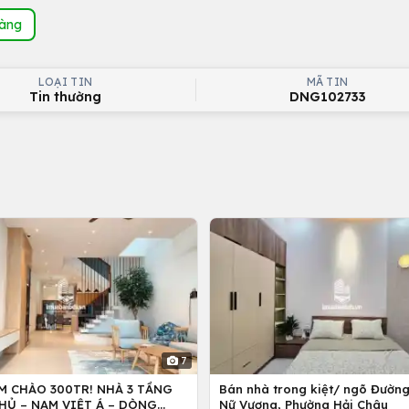
hàng
LOẠI TIN
MÃ TIN
Tin thường
DNG102733
7
M CHÀO 300TR! NHÀ 3 TẦNG
Bán nhà trong kiệt/ ngõ Đườn
HỦ – NAM VIỆT Á – DÒNG
Nữ Vương, Phường Hải Châu