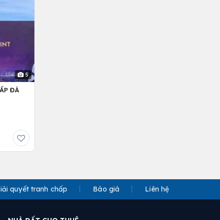
5
ẤP ĐÀ
iải quyết tranh chấp
Báo giá
Liên hệ