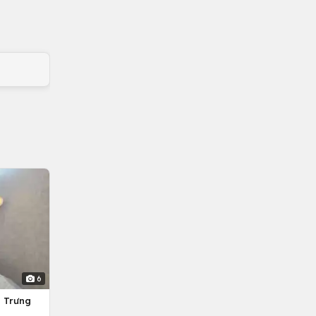
6
g Trưng