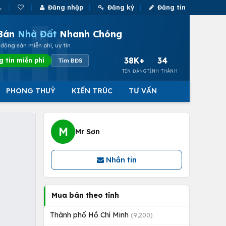
Đăng nhập
Đăng ký
Đăng tin
Bán
Nhà Đất
Nhanh Chóng
động sản miễn phí, uy tín
38K+
34
g tin miễn phí
Tìm BĐS
TIN ĐĂNG
TỈNH THÀNH
PHONG THUỶ
KIẾN TRÚC
TƯ VẤN
M
Mr Sơn
Nhắn tin
Mua bán theo tỉnh
Thành phố Hồ Chí Minh
(9,200)