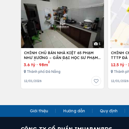
5
CHÍNH CHỦ BÁN NHÀ KIỆT 65 PHẠM
CHÍNH C
NHƯ XƯƠNG – GẦN ĐẠI HỌC SƯ PHẠM
TTTP ĐÀ 
2
ĐÀ NẴNG – MẶT TIỀN RỘNG 6M
LH:07790
3.6 tỷ
·
98m
12.5 tỷ
·
Thành phố Đà Nẵng
Thành p
12/01/2026
12/01/2026
Giới thiệu
Hướng dẫn
Quy định