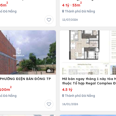
2
2
TR/THÁNG!
05m
4 tỷ
·
53m
hố Đà Nẵng
Thành phố Đà Nẵng
6
12/07/2026
2
 PHƯỜNG ĐIỆN BÀN ĐÔNG TP
Mở bán ngay tháng 1 này tòa 
G
thuộc Tổ hợp Regal Complex 
2
100m
4.5 tỷ
hố Đà Nẵng
Thành phố Đà Nẵng
6
16/01/2026