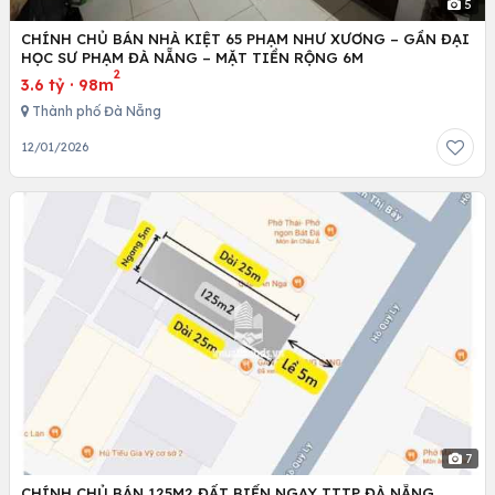
5
CHÍNH CHỦ BÁN NHÀ KIỆT 65 PHẠM NHƯ XƯƠNG – GẦN ĐẠI
HỌC SƯ PHẠM ĐÀ NẴNG – MẶT TIỀN RỘNG 6M
2
3.6 tỷ
·
98m
Thành phố Đà Nẵng
12/01/2026
7
CHÍNH CHỦ BÁN 125M2 ĐẤT BIỂN NGAY TTTP ĐÀ NẴNG,