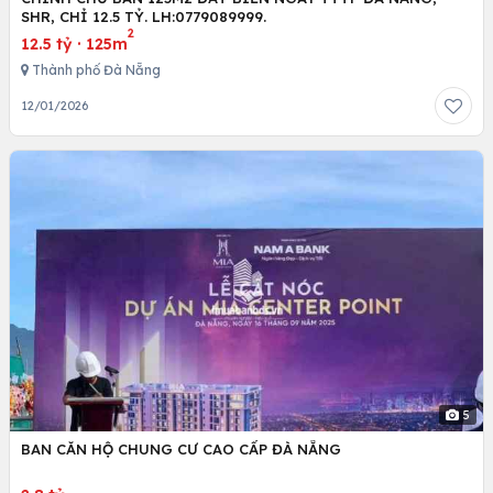
SHR, CHỈ 12.5 TỶ. LH:0779089999.
2
12.5 tỷ
·
125m
Thành phố Đà Nẵng
12/01/2026
5
BAN CĂN HỘ CHUNG CƯ CAO CẤP ĐÀ NẴNG