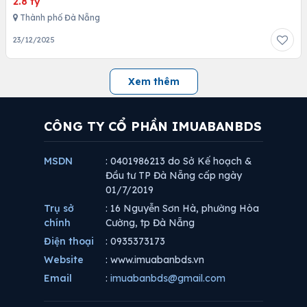
2.8 tỷ
Thành phố Đà Nẵng
23/12/2025
Xem thêm
CÔNG TY CỔ PHẦN IMUABANBDS
MSDN
: 0401986213 do Sở Kế hoạch &
Đầu tư TP Đà Nẵng cấp ngày
01/7/2019
Trụ sở
: 16 Nguyễn Sơn Hà, phường Hòa
chính
Cường, tp Đà Nẵng
Điện thoại
: 0935373173
Website
: www.imuabanbds.vn
Email
:
imuabanbds@gmail.com