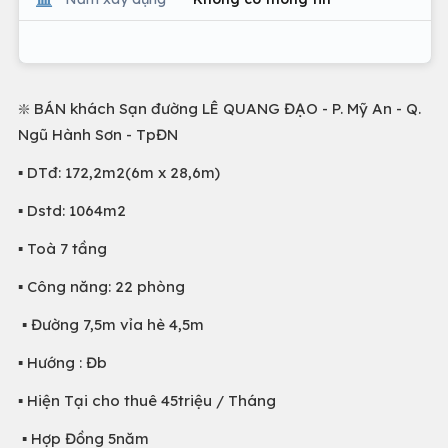
❇️ BÁN khách Sạn đường LÊ QUANG ĐẠO - P. Mỹ An - Q.
Ngũ Hành Sơn - TpĐN
▪️ DTđ: 172,2m2(6m x 28,6m)
▪️ Dstd: 1064m2
▪️ Toà 7 tầng
▪️ Công năng: 22 phòng
▪️ Đường 7,5m vỉa hè 4,5m
▪️ Hướng : Đb
▪️ Hiện Tại cho thuê 45triệu / Tháng
▪️ Hợp Đồng 5năm