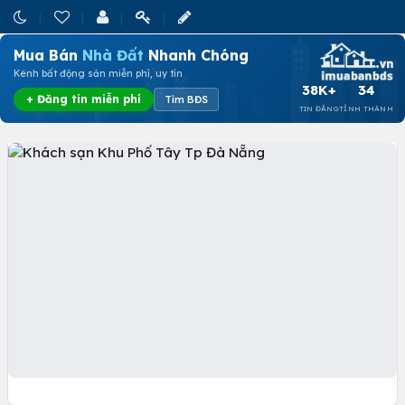
Mua Bán
Nhà Đất
Nhanh Chóng
Kênh bất động sản miễn phí, uy tín
38K+
34
+ Đăng tin miễn phí
Tìm BĐS
TIN ĐĂNG
TỈNH THÀNH