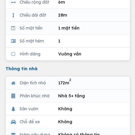
Chiều rộng đất
6m
Chiều dài đất
28m
Số mặt tiền
1 mặt tiền
Số mặt hẻm
1
Hình dáng
Vuông vắn
Thông tin nhà
2
Diện tích nhà
172m
Phân khúc nhà
Nhà 5+ tầng
Sân vườn
Không
Chỗ để xe
Không
Năm xây dựng
Không có thông tin