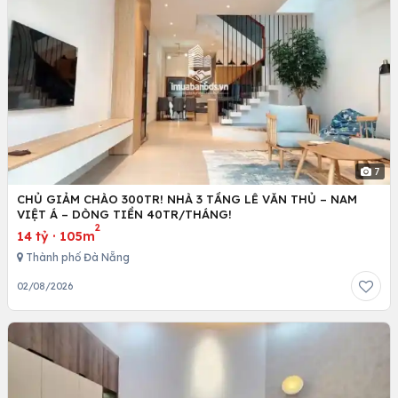
7
CHỦ GIẢM CHÀO 300TR! NHÀ 3 TẦNG LÊ VĂN THỦ – NAM
VIỆT Á – DÒNG TIỀN 40TR/THÁNG!
2
14 tỷ
·
105m
Thành phố Đà Nẵng
02/08/2026