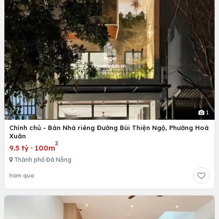
1
Chính chủ - Bán Nhà riêng Đường Bùi Thiện Ngộ, Phường Hoà
Xuân
2
9.5 tỷ
·
100m
Thành phố Đà Nẵng
hôm qua