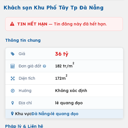
Khách sạn Khu Phố Tây Tp Đà Nẵng
TIN HẾT HẠN
— Tin đăng này đã hết hạn.
Thông tin chung
36 tỷ
Giá
2
Đơn giá đất
182 tr/m
2
Diện tích
172m
Hướng
Không xác định
Địa chỉ
lê quang đạo
Khu vực
Đà Nẵng
›
lê quang đạo
Pháp lý & Liên hệ