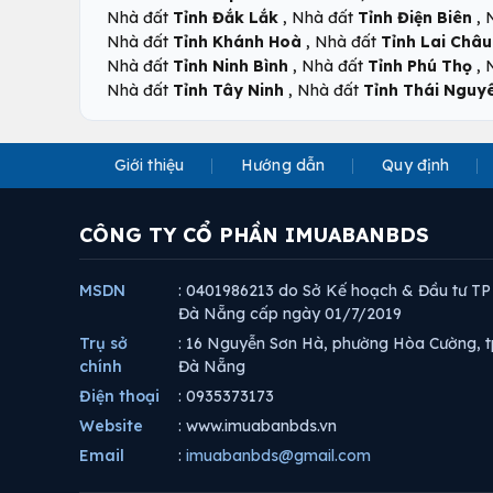
,
,
Nhà đất
Tỉnh Đắk Lắk
Nhà đất
Tỉnh Điện Biên
,
Nhà đất
Tỉnh Khánh Hoà
Nhà đất
Tỉnh Lai Châu
,
,
Nhà đất
Tỉnh Ninh Bình
Nhà đất
Tỉnh Phú Thọ
,
Nhà đất
Tỉnh Tây Ninh
Nhà đất
Tỉnh Thái Nguy
Giới thiệu
Hướng dẫn
Quy định
CÔNG TY CỔ PHẦN IMUABANBDS
MSDN
: 0401986213 do Sở Kế hoạch & Đầu tư TP
Đà Nẵng cấp ngày 01/7/2019
Trụ sở
: 16 Nguyễn Sơn Hà, phường Hòa Cường, t
chính
Đà Nẵng
Điện thoại
: 0935373173
Website
: www.imuabanbds.vn
Email
:
imuabanbds@gmail.com