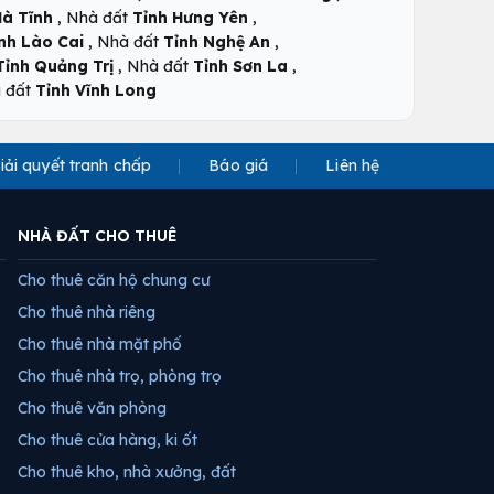
,
,
Hà Tĩnh
Nhà đất
Tỉnh Hưng Yên
,
,
nh Lào Cai
Nhà đất
Tỉnh Nghệ An
,
,
Tỉnh Quảng Trị
Nhà đất
Tỉnh Sơn La
 đất
Tỉnh Vĩnh Long
iải quyết tranh chấp
Báo giá
Liên hệ
NHÀ ĐẤT CHO THUÊ
Cho thuê căn hộ chung cư
Cho thuê nhà riêng
Cho thuê nhà mặt phố
Cho thuê nhà trọ, phòng trọ
Cho thuê văn phòng
Cho thuê cửa hàng, ki ốt
Cho thuê kho, nhà xưởng, đất