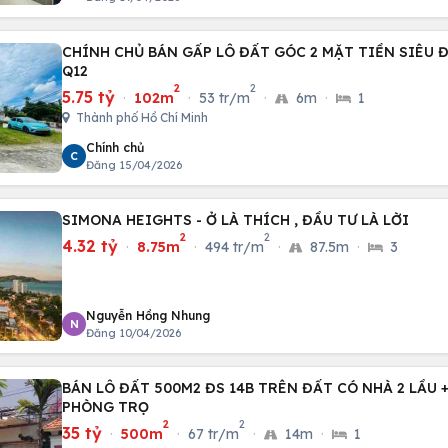
CHÍNH CHỦ BÁN GẤP LÔ ĐẤT GÓC 2 MẶT TIỀN SIÊU 
Q12
2
2
5.75 tỷ
·
102m
·
53 tr/m
·
6m
·
1
Thành phố Hồ Chí Minh
Chính chủ
C
Đăng 15/04/2026
SIMONA HEIGHTS - Ở LÀ THÍCH , ĐẦU TƯ LÀ LỜI
2
2
4.32 tỷ
·
8.75m
·
494 tr/m
·
87.5m
·
3
Nguyễn Hồng Nhung
N
Đăng 10/04/2026
BÁN LÔ ĐẤT 500M2 ĐS 14B TRÊN ĐẤT CÓ NHÀ 2 LẦU +
PHÒNG TRỌ
2
2
35 tỷ
·
500m
·
67 tr/m
·
14m
·
1