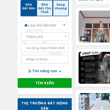
Nhà
Nhà
Sang
Đất Bán
Đất Cho
nhượng
Thuê
Loại nhà đất bán
4
Tìm nâng cao
THỊ TRƯỜNG BẤT ĐỘNG
SẢN