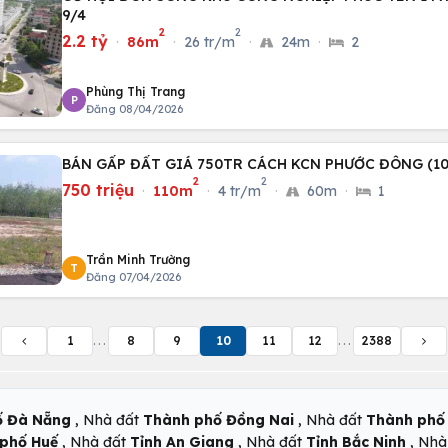
9/4
2
2
2.2 tỷ
·
86m
·
26 tr/m
·
24m
·
2
Phùng Thị Trang
P
Đăng 08/04/2026
BÁN GẤP ĐẤT GIÁ 750TR CÁCH KCN PHƯỚC ĐÔNG (10
2
2
750 triệu
·
110m
·
4 tr/m
·
60m
·
1
Trần Minh Trường
T
Đăng 07/04/2026
1
...
8
9
10
11
12
...
2388
,
,
ố Đà Nẵng
Nhà đất
Thành phố Đồng Nai
Nhà đất
Thành phố 
,
,
,
phố Huế
Nhà đất
Tỉnh An Giang
Nhà đất
Tỉnh Bắc Ninh
Nhà