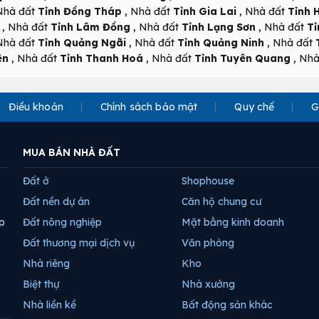
,
,
Nhà đất
Tỉnh Đồng Tháp
Nhà đất
Tỉnh Gia Lai
Nhà đất
Tỉnh 
,
,
,
Nhà đất
Tỉnh Lâm Đồng
Nhà đất
Tỉnh Lạng Sơn
Nhà đất
Tỉ
,
,
Nhà đất
Tỉnh Quảng Ngãi
Nhà đất
Tỉnh Quảng Ninh
Nhà đất
,
,
,
ên
Nhà đất
Tỉnh Thanh Hoá
Nhà đất
Tỉnh Tuyên Quang
Nhà
Điều khoản
Chính sách bảo mật
Quy chế
G
MUA BÁN NHÀ ĐẤT
Đất ở
Shophouse
Đất nền dự án
Căn hộ chung cư
p
Đất nông nghiệp
Mặt bằng kinh doanh
Đất thương mại dịch vụ
Văn phòng
Nhà riêng
Kho
Biệt thự
Nhà xưởng
Nhà liền kề
Bất động sản khác