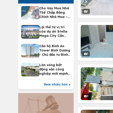
Cho Vay Mua Nhà
3
Thế Chấp Bằng
Chính Nhà Mua –
Lợi Ích Vay Mua
Nhà Tại
Lợi thế từ vị trí
Vietcombank
của dự án Stella
Mega City Cần
Thơ
Căn hộ Bình An
Tower Bình Dương
3
- Chủ đầu tư Bình
An Land
Làn sóng bất
động sản công
nghiệp mới mạnh
nhất 25 năm
Xem nhiều hơn +
9