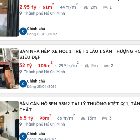
2
2
2.95 tỷ
·
61m
·
44 tr/m
·
2m
·
1
Thành phố Hồ Chí Minh
Chính chủ
C
Đăng 05/05/2026
BÁN NHÀ HẺM XE HƠI 1 TRỆT 1 LẦU 1 SÂN THƯỢNG H
SIÊU ĐẸP
2
2
32 tỷ
·
103m
·
299 tr/m
·
5m
·
2
Thành phố Hồ Chí Minh
Chính chủ
C
Đăng 23/04/2026
BÁN CĂN HỘ 3PN 98M2 TẠI LÝ THƯỜNG KIỆT Q11, TẦN
THẤT
2
2
6.5 tỷ
·
98m
·
66 tr/m
·
15m
·
3
Thành phố Hồ Chí Minh
Chính chủ
C
Đăng 19/04/2026