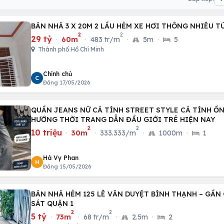
BÁN NHÀ 3 X 20M 2 LẦU HẺM XE HƠI THÔNG NHIÊU T
2
2
29 tỷ
·
60m
·
483 tr/m
·
5m
·
5
Thành phố Hồ Chí Minh
Chính chủ
C
Đăng 17/05/2026
QUẦN JEANS NỮ CÁ TÍNH STREET STYLE CÁ TÍNH Ố
HƯỚNG THỜI TRANG DẪN ĐẦU GIỚI TRẺ HIỆN NAY
2
2
10 triệu
·
30m
·
333.333/m
·
1000m
·
1
Hà Vy Phan
H
Đăng 15/05/2026
BÁN NHÀ HẺM 125 LÊ VĂN DUYỆT BÌNH THẠNH – GẦN 
SÁT QUẬN 1
2
2
5 tỷ
·
73m
·
68 tr/m
·
2.5m
·
2