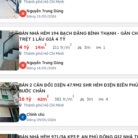
Thành phố Hồ Chí Minh
Nguyễn Trung Dũng
N
Đăng 15/05/2026
BÁN NHÀ HẺM 194 BẠCH ĐẰNG BÌNH THẠNH - GẦN CH
TRỆT 1 LẦU GIÁ 4 TỶ
2
2
4 tỷ
·
19m
·
211 tr/m
·
3m
·
1
Thành phố Hồ Chí Minh
Nguyễn Trung Dũng
N
Đăng 14/05/2026
BÁN 2 CĂN ĐỐI DIỆN 47.9M2 SHR HẺM ĐIỆN BIÊN PHỦ
BƯỚC CHÂN
2
2
16 tỷ
·
42m
·
381 tr/m
·
3m
·
4
Thành phố Hồ Chí Minh
Chính chủ
C
Đăng 09/05/2026
BÁN NHÀ HẺM 971/3A KP3 P. AN PHÚ ĐÔNG Q12 NHÀ