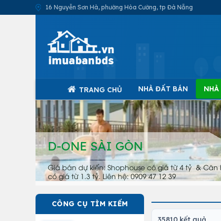
16 Nguyễn Sơn Hà, phường Hòa Cường, tp Đà Nẵng
NHÀ ĐẤT BÁN
NHÀ
TRANG CHỦ
D-ONE SÀI GÒN
Giá bán dự kiến: Shophouse có giá từ 4 tỷ & Căn 
có giá từ 1.3 tỷ. Liên hệ: 0909 47 12 39
CÔNG CỤ TÌM KIẾM
35810 kết quả