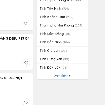
Thành phố Đồng Nai
(368)
Tỉnh Tây Ninh
(314)
Tỉnh Khánh Hoà
(289)
Thành phố Hải Phòng
(207)
Tỉnh Lâm Đồng
(181)
OÀNG DIỆU P13 Q4
Tỉnh Bắc Ninh
(104)
Tỉnh Gia Lai
(100)
Tỉnh Hưng Yên
(99)
Tỉnh Đắk Lắk
(95)
Xem thêm ▾
G 8 FULL NỘI