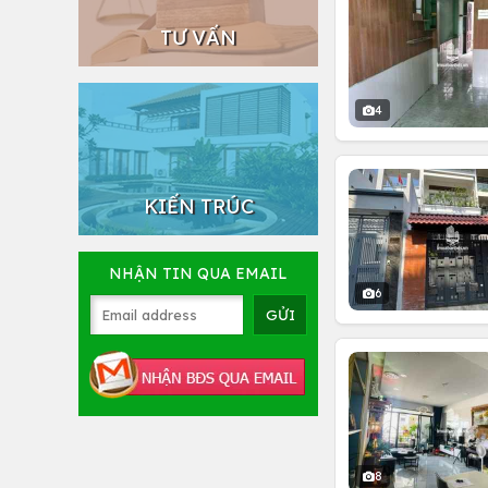
TƯ VẤN
4
KIẾN TRÚC
NHẬN TIN QUA EMAIL
6
8