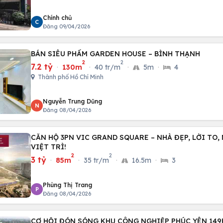
Chính chủ
C
Đăng 09/04/2026
BÁN SIÊU PHẨM GARDEN HOUSE – BÌNH THẠNH
2
2
7.2 tỷ
·
130m
·
40 tr/m
·
5m
·
4
Thành phố Hồ Chí Minh
Nguyễn Trung Dũng
N
Đăng 08/04/2026
CĂN HỘ 3PN VIC GRAND SQUARE – NHÀ ĐẸP, LỜI TO
VIỆT TRÌ!
2
2
3 tỷ
·
85m
·
35 tr/m
·
16.5m
·
3
Phùng Thị Trang
P
Đăng 08/04/2026
CƠ HỘI ĐÓN SÓNG KHU CÔNG NGHIỆP PHÚC YÊN 149HA – KHỞI CÔNG