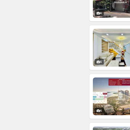
4
4
4