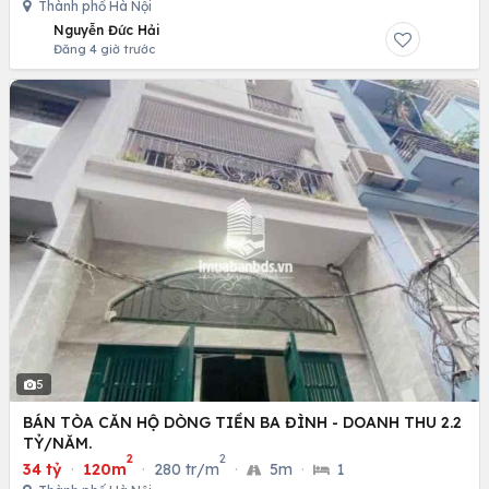
Thành phố Hà Nội
Nguyễn Đức Hải
Đăng 4 giờ trước
5
BÁN TÒA CĂN HỘ DÒNG TIỀN BA ĐÌNH - DOANH THU 2.2
TỶ/NĂM.
2
2
34 tỷ
·
120m
·
280 tr/m
·
5m
·
1