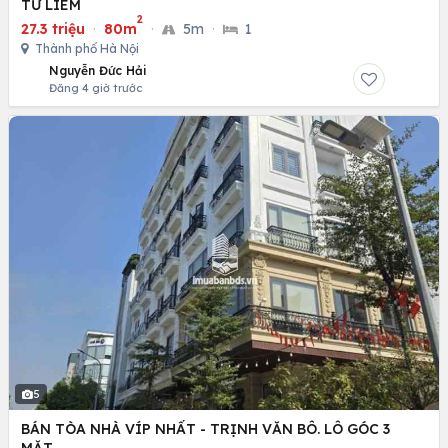
TỪ LIÊM
2
27.3 triệu
·
80m
·
5m
·
1
Thành phố Hà Nội
Nguyễn Đức Hải
Đăng 4 giờ trước
5
BÁN TÒA NHÀ VÍP NHẤT - TRỊNH VĂN BÔ. LÔ GÓC 3
MẶT.