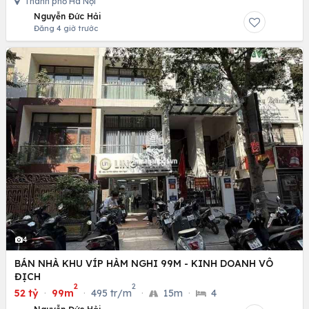
Thành phố Hà Nội
Nguyễn Đức Hải
Đăng 4 giờ trước
4
BÁN NHÀ KHU VÍP HÀM NGHI 99M - KINH DOANH VÔ
ĐỊCH
2
2
52 tỷ
·
99m
·
495 tr/m
·
15m
·
4