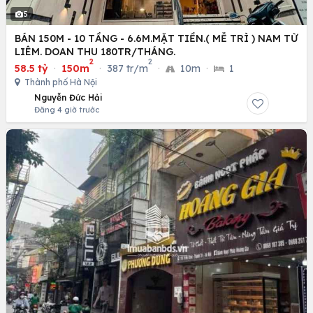
5
BÁN 150M - 10 TẦNG - 6.6M.MẶT TIỀN.( MỄ TRÌ ) NAM TỪ
LIÊM. DOAN THU 180TR/THÁNG.
2
2
58.5 tỷ
·
150m
·
387 tr/m
·
10m
·
1
Thành phố Hà Nội
Nguyễn Đức Hải
Đăng 4 giờ trước