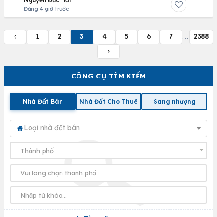
Nguyễn Đức Hải
Đăng 4 giờ trước
1
2
3
4
5
6
7
2388
...
CÔNG CỤ TÌM KIẾM
Nhà Đất Bán
Nhà Đất Cho Thuê
Sang nhượng
Loại nhà đất bán