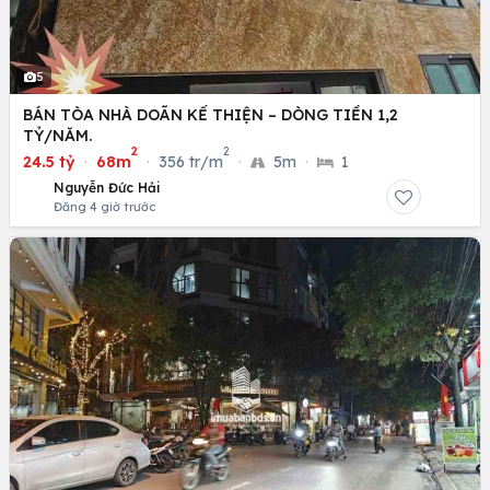
5
BÁN TÒA NHÀ DOÃN KẾ THIỆN – DÒNG TIỀN 1,2
TỶ/NĂM.
2
2
24.5 tỷ
·
68m
·
356 tr/m
·
5m
·
1
Nguyễn Đức Hải
Đăng 4 giờ trước