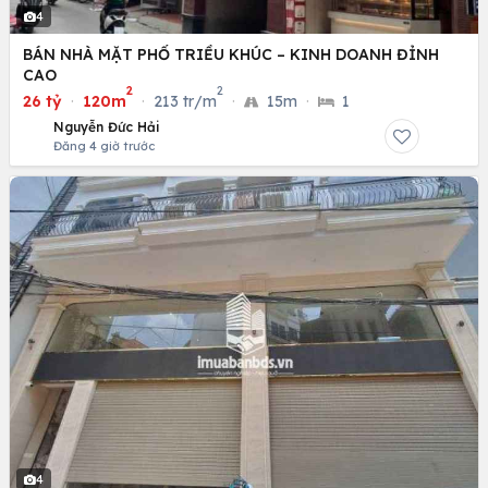
4
BÁN NHÀ MẶT PHỐ TRIỀU KHÚC – KINH DOANH ĐỈNH
CAO
2
2
26 tỷ
·
120m
·
213 tr/m
·
15m
·
1
Nguyễn Đức Hải
Đăng 4 giờ trước
4