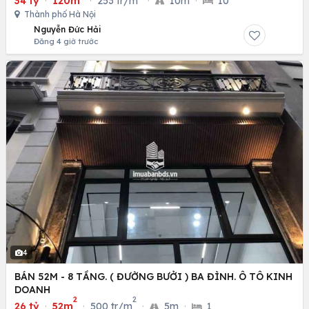
34 tỷ
·
120m
·
253 tr/m
·
10m
·
10
Thành phố Hà Nội
Nguyễn Đức Hải
Đăng 4 giờ trước
4
BÁN 52M - 8 TẦNG. ( ĐƯỜNG BƯỞI ) BA ĐÌNH. Ô TÔ KINH
DOANH
2
2
26 tỷ
·
52m
·
500 tr/m
·
5m
·
1