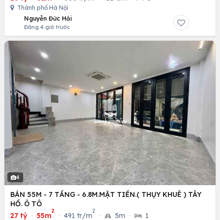
Thành phố Hà Nội
Nguyễn Đức Hải
Đăng 4 giờ trước
4
BÁN 55M - 7 TẦNG - 6.8M.MẶT TIỀN.( THỤY KHUÊ ) TÂY
HỒ. Ô TÔ
2
2
27 tỷ
·
55m
·
491 tr/m
·
5m
·
1