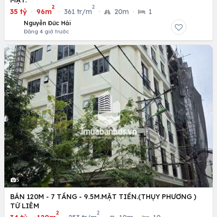
2
2
35 tỷ
·
96m
·
361 tr/m
·
20m
·
1
Nguyễn Đức Hải
Đăng 4 giờ trước
5
BÁN 120M - 7 TẦNG - 9.5M.MẶT TIỀN.(THỤY PHƯƠNG )
TỪ LIÊM
2
2