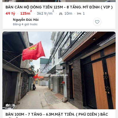
BÁN CĂN HỘ DÒNG TIỀN 125M - 8 TẦNG. MỸ ĐÌNH ( VIP )
2
2
49 tỷ
·
125m
·
362 tr/m
·
10m
·
1
Nguyễn Đức Hải
Đăng 4 giờ trước
5
BÁN 100M - 7 TẦNG - 6.3M.MẶT TIỀN. ( PHÚ DIỄN ) BẮC