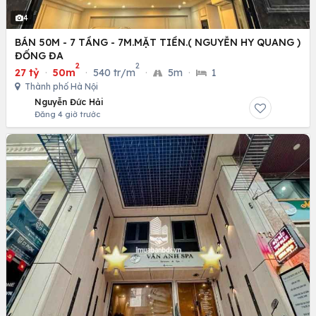
4
BÁN 50M - 7 TẦNG - 7M.MẶT TIỀN.( NGUYỄN HY QUANG )
ĐỐNG ĐA
2
2
27 tỷ
·
50m
·
540 tr/m
·
5m
·
1
Thành phố Hà Nội
Nguyễn Đức Hải
Đăng 4 giờ trước