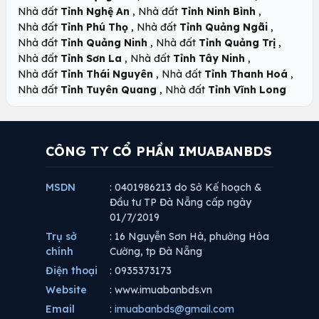
,
,
Nhà đất
Tỉnh Nghệ An
Nhà đất
Tỉnh Ninh Bình
,
,
Nhà đất
Tỉnh Phú Thọ
Nhà đất
Tỉnh Quảng Ngãi
,
,
Nhà đất
Tỉnh Quảng Ninh
Nhà đất
Tỉnh Quảng Trị
,
,
Nhà đất
Tỉnh Sơn La
Nhà đất
Tỉnh Tây Ninh
,
,
Nhà đất
Tỉnh Thái Nguyên
Nhà đất
Tỉnh Thanh Hoá
,
Nhà đất
Tỉnh Tuyên Quang
Nhà đất
Tỉnh Vĩnh Long
CÔNG TY CỔ PHẦN IMUABANBDS
MSDN
: 0401986213 do Sở Kế hoạch &
Đầu tư TP Đà Nẵng cấp ngày
01/7/2019
Trụ sở
: 16 Nguyễn Sơn Hà, phường Hòa
chính
Cường, tp Đà Nẵng
Điện thoại
: 0935373173
Website
: www.imuabanbds.vn
Email
:
imuabanbds@gmail.com