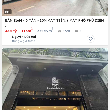
4
BÁN 116M - 6 TẦN - 10M.MẶT TIỀN. ( MẶT PHỐ PHÚ DIỄN
)
2
2
43.5 tỷ
·
116m
·
372 tr/m
·
15m
·
1
Nguyễn Đức Hải
Đăng 4 giờ trước