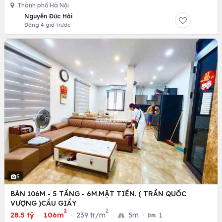
Thành phố Hà Nội
Nguyễn Đức Hải
Đăng 4 giờ trước
5
BÁN 106M - 5 TẦNG - 6M.MẶT TIỀN. ( TRẦN QUỐC
VƯỢNG )CẦU GIẤY
2
2
28.5 tỷ
·
106m
·
239 tr/m
·
5m
·
1