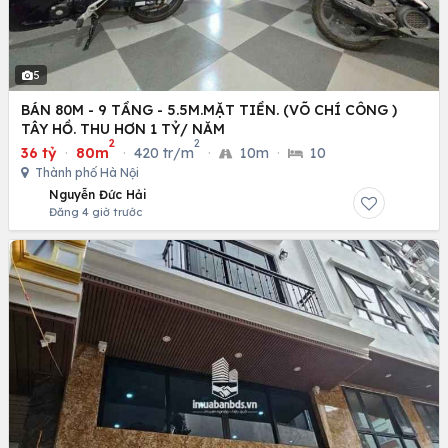
5
BÁN 80M - 9 TẦNG - 5.5M.MẶT TIỀN. (VÕ CHÍ CÔNG )
TÂY HỒ. THU HƠN 1 TỶ/ NĂM
2
2
36 tỷ
·
80m
·
420 tr/m
·
10m
·
10
Thành phố Hà Nội
Nguyễn Đức Hải
Đăng 4 giờ trước