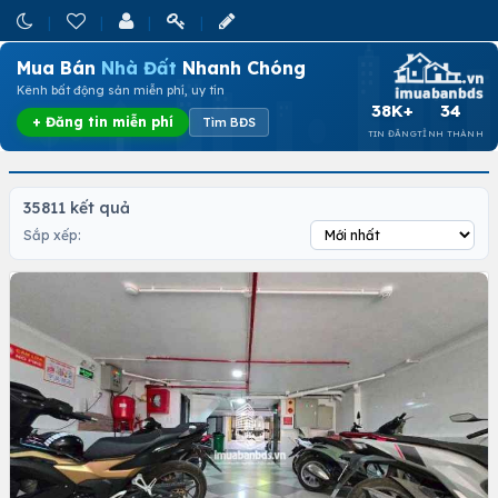
Mua Bán
Nhà Đất
Nhanh Chóng
Kênh bất động sản miễn phí, uy tín
38K+
34
+ Đăng tin miễn phí
Tìm BĐS
TIN ĐĂNG
TỈNH THÀNH
35811 kết quả
Sắp xếp: