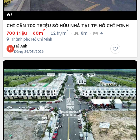
8
CHỈ CẦN 700 TRIỆU SỞ HỮU NHÀ TẠI TP. HỒ CHÍ MINH
2
2
700 triệu
·
60m
·
12 tr/m
·
8m
·
4
Thành phố Hồ Chí Minh
Hồ Anh
H
Đăng 29/05/2026