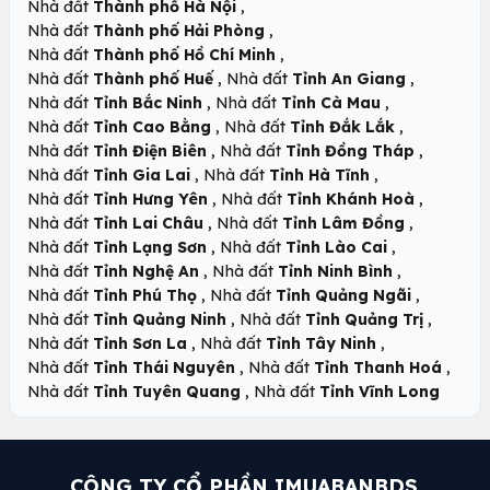
,
Nhà đất
Thành phố Hà Nội
,
Nhà đất
Thành phố Hải Phòng
,
Nhà đất
Thành phố Hồ Chí Minh
,
,
Nhà đất
Thành phố Huế
Nhà đất
Tỉnh An Giang
,
,
Nhà đất
Tỉnh Bắc Ninh
Nhà đất
Tỉnh Cà Mau
,
,
Nhà đất
Tỉnh Cao Bằng
Nhà đất
Tỉnh Đắk Lắk
,
,
Nhà đất
Tỉnh Điện Biên
Nhà đất
Tỉnh Đồng Tháp
,
,
Nhà đất
Tỉnh Gia Lai
Nhà đất
Tỉnh Hà Tĩnh
,
,
Nhà đất
Tỉnh Hưng Yên
Nhà đất
Tỉnh Khánh Hoà
,
,
Nhà đất
Tỉnh Lai Châu
Nhà đất
Tỉnh Lâm Đồng
,
,
Nhà đất
Tỉnh Lạng Sơn
Nhà đất
Tỉnh Lào Cai
,
,
Nhà đất
Tỉnh Nghệ An
Nhà đất
Tỉnh Ninh Bình
,
,
Nhà đất
Tỉnh Phú Thọ
Nhà đất
Tỉnh Quảng Ngãi
,
,
Nhà đất
Tỉnh Quảng Ninh
Nhà đất
Tỉnh Quảng Trị
,
,
Nhà đất
Tỉnh Sơn La
Nhà đất
Tỉnh Tây Ninh
,
,
Nhà đất
Tỉnh Thái Nguyên
Nhà đất
Tỉnh Thanh Hoá
,
Nhà đất
Tỉnh Tuyên Quang
Nhà đất
Tỉnh Vĩnh Long
CÔNG TY CỔ PHẦN IMUABANBDS