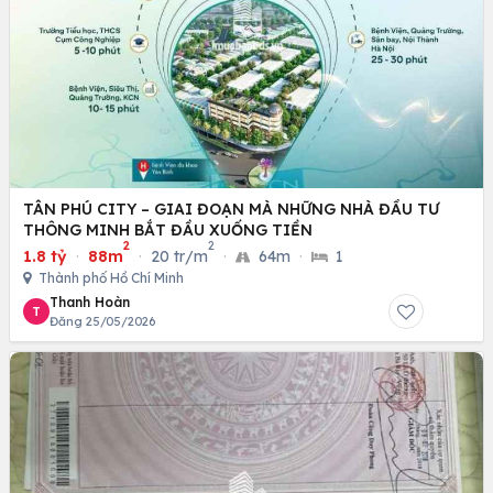
TÂN PHÚ CITY – GIAI ĐOẠN MÀ NHỮNG NHÀ ĐẦU TƯ
THÔNG MINH BẮT ĐẦU XUỐNG TIỀN
2
2
1.8 tỷ
·
88m
·
20 tr/m
·
64m
·
1
Thành phố Hồ Chí Minh
Thanh Hoàn
T
Đăng 25/05/2026