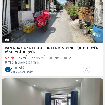
8
BÁN NHÀ CẤP 4 HẺM XE HƠI LK 5-6, VĨNH LỘC B, HUYỆN
BÌNH CHÁNH (CŨ)
2
2
3.3 tỷ
·
62m
·
53 tr/m
·
5m
·
2
Thành phố Hồ Chí Minh
Chính chủ
C
Đăng 27/05/2026