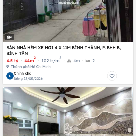
6
BÁN NHÀ HẺM XE HƠI 4 X 11M BÌNH THÀNH, P. BHH B,
BÌNH TÂN
2
2
4.5 tỷ
·
44m
·
102 tr/m
·
4m
·
2
Thành phố Hồ Chí Minh
Chính chủ
C
Đăng 22/05/2026