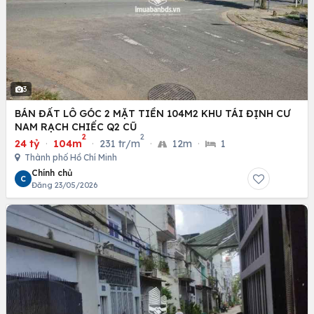
3
BÁN ĐẤT LÔ GÓC 2 MẶT TIỀN 104M2 KHU TÁI ĐỊNH CƯ
NAM RẠCH CHIẾC Q2 CŨ
2
2
24 tỷ
·
104m
·
231 tr/m
·
12m
·
1
Thành phố Hồ Chí Minh
Chính chủ
C
Đăng 23/05/2026