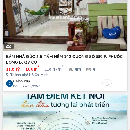
8
BÁN NHÀ ĐÚC 2,5 TẤM HẺM 142 ĐƯỜNG SỐ 339 P. PHƯỚC
LONG B, Q9 CŨ
2
2
11.6 tỷ
·
100m
·
116 tr/m
·
4m
·
4
Thành phố Hồ Chí Minh
Chính chủ
C
Đăng 27/05/2026