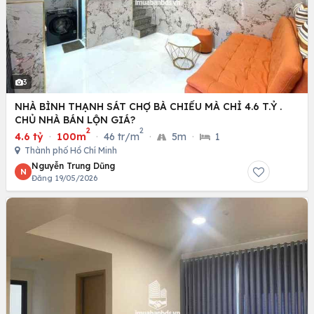
3
NHÀ BÌNH THẠNH SÁT CHỢ BÀ CHIỂU MÀ CHỈ 4.6 T.Ỷ .
CHỦ NHÀ BÁN LỘN GIÁ?
2
2
4.6 tỷ
·
100m
·
46 tr/m
·
5m
·
1
Thành phố Hồ Chí Minh
Nguyễn Trung Dũng
N
Đăng 19/05/2026