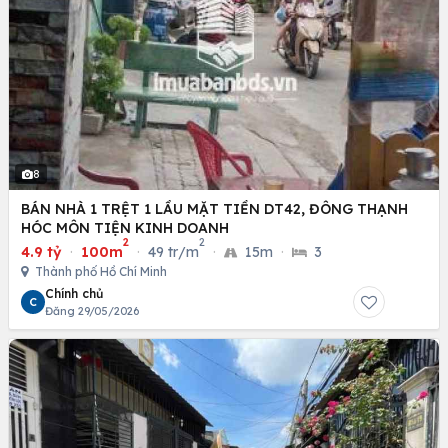
8
BÁN NHÀ 1 TRỆT 1 LẦU MẶT TIỀN DT42, ĐÔNG THẠNH
HÓC MÔN TIỆN KINH DOANH
2
2
4.9 tỷ
·
100m
·
49 tr/m
·
15m
·
3
Thành phố Hồ Chí Minh
Chính chủ
C
Đăng 29/05/2026