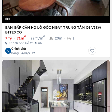
8
BÁN GẤP CĂN HỘ LÔ GÓC NGAY TRUNG TÂM Q1 VIEW
BITEXCO
2
2
7 tỷ
·
71m
·
99 tr/m
·
20m
·
1
Thành phố Hồ Chí Minh
Chính chủ
C
Đăng 04/06/2026