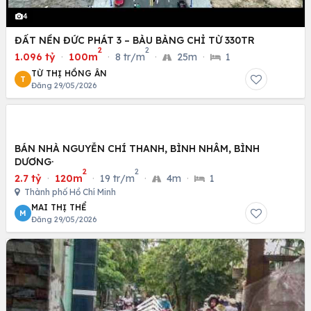
4
ĐẤT NỀN ĐỨC PHÁT 3 – BÀU BÀNG CHỈ TỪ 330TR
2
2
1.096 tỷ
·
100m
·
8 tr/m
·
25m
·
1
TỪ THỊ HỒNG ÂN
T
Đăng 29/05/2026
BÁN NHÀ NGUYỄN CHÍ THANH, BÌNH NHÂM, BÌNH
DƯƠNG·
2
2
2.7 tỷ
·
120m
·
19 tr/m
·
4m
·
1
Thành phố Hồ Chí Minh
MAI THỊ THỂ
M
Đăng 29/05/2026