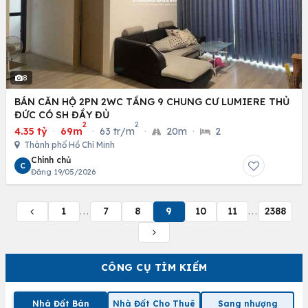
8
BÁN CĂN HỘ 2PN 2WC TẦNG 9 CHUNG CƯ LUMIERE THỦ
ĐỨC CÓ SH ĐẦY ĐỦ
2
2
4.35 tỷ
·
69m
·
63 tr/m
·
20m
·
2
Thành phố Hồ Chí Minh
Chính chủ
C
Đăng 19/05/2026
1
7
8
9
10
11
2388
...
...
CÔNG CỤ TÌM KIẾM
Nhà Đất Bán
Nhà Đất Cho Thuê
Sang nhượng