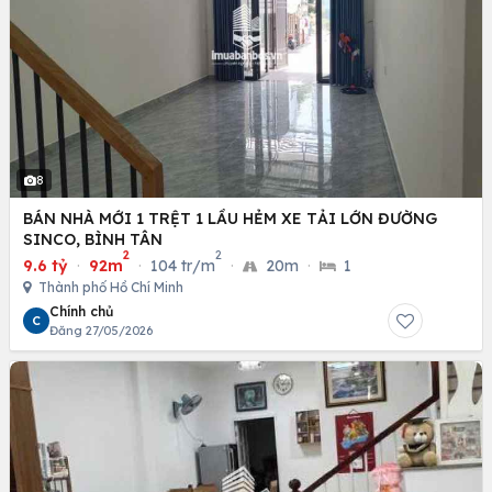
8
BÁN NHÀ MỚI 1 TRỆT 1 LẦU HẺM XE TẢI LỚN ĐƯỜNG
SINCO, BÌNH TÂN
2
2
9.6 tỷ
·
92m
·
104 tr/m
·
20m
·
1
Thành phố Hồ Chí Minh
Chính chủ
C
Đăng 27/05/2026