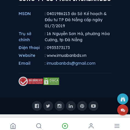
MSDN
: 0401986213 do Sở Kế hoạch &
Đầu tư TP Đà Nẵng cấp ngày
01/7/2019
Trụ sở
: 16 Nguyễn Sơn Hà, phường Hòa
chính
Cường, tp Đà Nẵng
Điện thoại
: 0935373173
Website
: www.imuabanbds.vn
Email
:
imuabanbds@gmail.com