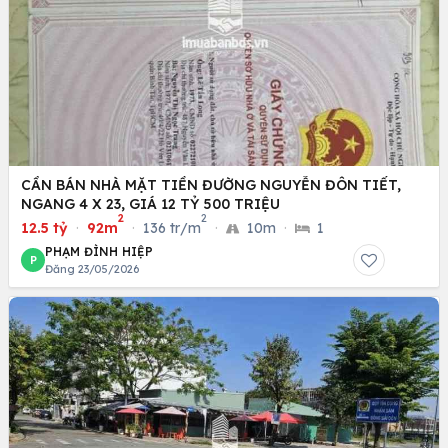
CẦN BÁN NHÀ MẶT TIỀN ĐƯỜNG NGUYỄN ĐÔN TIẾT,
NGANG 4 X 23, GIÁ 12 TỶ 500 TRIỆU
2
2
12.5 tỷ
·
92m
·
136 tr/m
·
10m
·
1
PHẠM ĐÌNH HIỆP
P
Đăng 23/05/2026