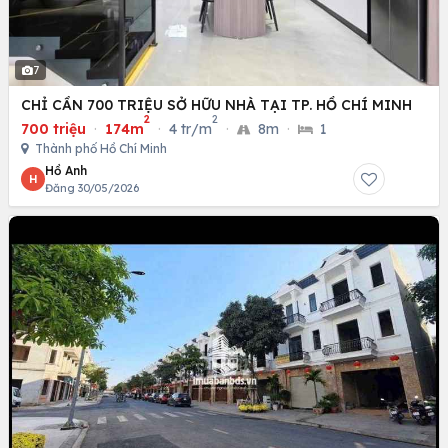
7
CHỈ CẦN 700 TRIỆU SỞ HỮU NHÀ TẠI TP. HỒ CHÍ MINH
2
2
700 triệu
·
174m
·
4 tr/m
·
8m
·
1
Thành phố Hồ Chí Minh
Hồ Anh
H
Đăng 30/05/2026