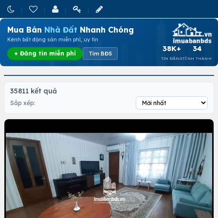
Mua Bán
Nhà Đất
Nhanh Chóng
Kênh bất động sản miễn phí, uy tín
38K+
34
+ Đăng tin miễn phí
Tìm BĐS
TIN ĐĂNG
TỈNH THÀNH
35811 kết quả
Sắp xếp: